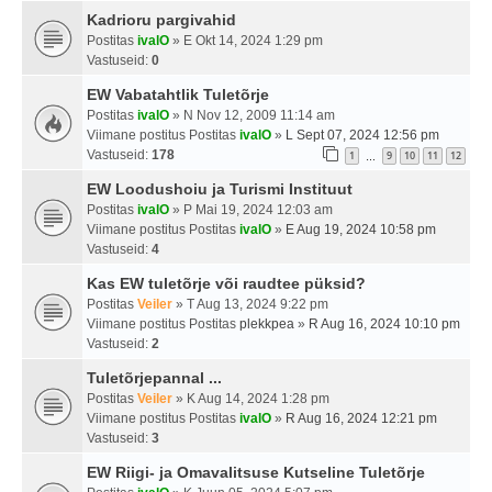
Kadrioru pargivahid
Postitas
ivalO
» E Okt 14, 2024 1:29 pm
Vastuseid:
0
EW Vabatahtlik Tuletõrje
Postitas
ivalO
» N Nov 12, 2009 11:14 am
Viimane postitus Postitas
ivalO
»
L Sept 07, 2024 12:56 pm
Vastuseid:
178
1
9
10
11
12
…
EW Loodushoiu ja Turismi Instituut
Postitas
ivalO
» P Mai 19, 2024 12:03 am
Viimane postitus Postitas
ivalO
»
E Aug 19, 2024 10:58 pm
Vastuseid:
4
Kas EW tuletõrje või raudtee püksid?
Postitas
Veiler
» T Aug 13, 2024 9:22 pm
Viimane postitus Postitas
plekkpea
»
R Aug 16, 2024 10:10 pm
Vastuseid:
2
Tuletõrjepannal ...
Postitas
Veiler
» K Aug 14, 2024 1:28 pm
Viimane postitus Postitas
ivalO
»
R Aug 16, 2024 12:21 pm
Vastuseid:
3
EW Riigi- ja Omavalitsuse Kutseline Tuletõrje