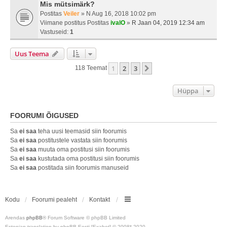
Mis mütsimärk?
Postitas
Veiler
» N Aug 16, 2018 10:02 pm
Viimane postitus Postitas
ivalO
»
R Jaan 04, 2019 12:34 am
Vastuseid:
1
Uus Teema
1
2
3
Järgmine
118 Teemat
Hüppa
FOORUMI ÕIGUSED
Sa
ei saa
teha uusi teemasid siin foorumis
Sa
ei saa
postitustele vastata siin foorumis
Sa
ei saa
muuta oma postitusi siin foorumis
Sa
ei saa
kustutada oma postitusi siin foorumis
Sa
ei saa
postitada siin foorumis manuseid
Kodu
Foorumi pealeht
Kontakt
Arendas
phpBB
® Forum Software © phpBB Limited
Estonian translation by phpBB Eesti [Exabot] © 2008*-2020