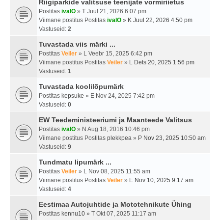
Riigiparkide valitsuse teenijate vormiriietus
Postitas
ivalO
» T Juul 21, 2026 6:07 pm
Viimane postitus Postitas
ivalO
»
K Juul 22, 2026 4:50 pm
Vastuseid:
2
Tuvastada viis märki ...
Postitas
Veiler
» L Veebr 15, 2025 6:42 pm
Viimane postitus Postitas
Veiler
»
L Dets 20, 2025 1:56 pm
Vastuseid:
1
Tuvastada koolilõpumärk
Postitas
kepsuke
» E Nov 24, 2025 7:42 pm
Vastuseid:
0
EW Teedeministeeriumi ja Maanteede Valitsus
Postitas
ivalO
» N Aug 18, 2016 10:46 pm
Viimane postitus Postitas
plekkpea
»
P Nov 23, 2025 10:50 am
Vastuseid:
9
Tundmatu lipumärk ...
Postitas
Veiler
» L Nov 08, 2025 11:55 am
Viimane postitus Postitas
Veiler
»
E Nov 10, 2025 9:17 am
Vastuseid:
4
Eestimaa Autojuhtide ja Mototehnikute Ühing
Postitas
kennu10
» T Okt 07, 2025 11:17 am