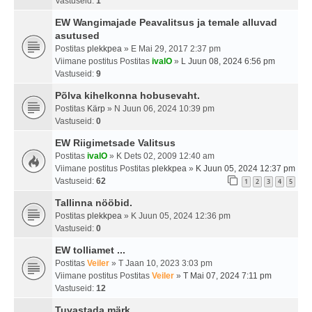
Vastuseid:
1
EW Wangimajade Peavalitsus ja temale alluvad
asutused
Postitas
plekkpea
» E Mai 29, 2017 2:37 pm
Viimane postitus Postitas
ivalO
»
L Juun 08, 2024 6:56 pm
Vastuseid:
9
Põlva kihelkonna hobusevaht.
Postitas
Kärp
» N Juun 06, 2024 10:39 pm
Vastuseid:
0
EW Riigimetsade Valitsus
Postitas
ivalO
» K Dets 02, 2009 12:40 am
Viimane postitus Postitas
plekkpea
»
K Juun 05, 2024 12:37 pm
Vastuseid:
62
1
2
3
4
5
Tallinna nööbid.
Postitas
plekkpea
» K Juun 05, 2024 12:36 pm
Vastuseid:
0
EW tolliamet ...
Postitas
Veiler
» T Jaan 10, 2023 3:03 pm
Viimane postitus Postitas
Veiler
»
T Mai 07, 2024 7:11 pm
Vastuseid:
12
Tuvastada märk