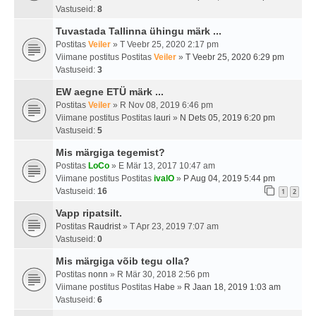
Vastuseid:
8
Tuvastada Tallinna ühingu märk ...
Postitas
Veiler
» T Veebr 25, 2020 2:17 pm
Viimane postitus Postitas
Veiler
»
T Veebr 25, 2020 6:29 pm
Vastuseid:
3
EW aegne ETÜ märk ...
Postitas
Veiler
» R Nov 08, 2019 6:46 pm
Viimane postitus Postitas
lauri
»
N Dets 05, 2019 6:20 pm
Vastuseid:
5
Mis märgiga tegemist?
Postitas
LoCo
» E Mär 13, 2017 10:47 am
Viimane postitus Postitas
ivalO
»
P Aug 04, 2019 5:44 pm
Vastuseid:
16
1
2
Vapp ripatsilt.
Postitas
Raudrist
» T Apr 23, 2019 7:07 am
Vastuseid:
0
Mis märgiga võib tegu olla?
Postitas
nonn
» R Mär 30, 2018 2:56 pm
Viimane postitus Postitas
Habe
»
R Jaan 18, 2019 1:03 am
Vastuseid:
6