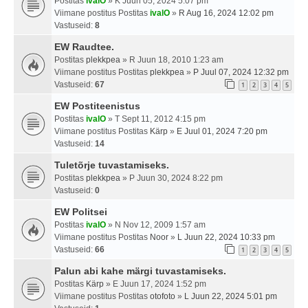
Postitas
ivalO
» K Juun 05, 2024 5:07 pm
Viimane postitus Postitas
ivalO
»
R Aug 16, 2024 12:02 pm
Vastuseid:
8
EW Raudtee.
Postitas
plekkpea
» R Juun 18, 2010 1:23 am
Viimane postitus Postitas
plekkpea
»
P Juul 07, 2024 12:32 pm
Vastuseid:
67
1
2
3
4
5
EW Postiteenistus
Postitas
ivalO
» T Sept 11, 2012 4:15 pm
Viimane postitus Postitas
Kärp
»
E Juul 01, 2024 7:20 pm
Vastuseid:
14
Tuletõrje tuvastamiseks.
Postitas
plekkpea
» P Juun 30, 2024 8:22 pm
Vastuseid:
0
EW Politsei
Postitas
ivalO
» N Nov 12, 2009 1:57 am
Viimane postitus Postitas
Noor
»
L Juun 22, 2024 10:33 pm
Vastuseid:
66
1
2
3
4
5
Palun abi kahe märgi tuvastamiseks.
Postitas
Kärp
» E Juun 17, 2024 1:52 pm
Viimane postitus Postitas
otofoto
»
L Juun 22, 2024 5:01 pm