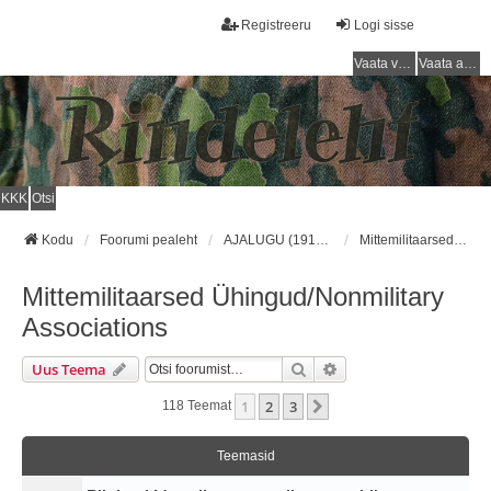
Registreeru
Logi sisse
Vaata vastamata teemasi
Vaata aktiivseid teemasid
KKK
Otsi
Kodu
Foorumi pealeht
AJALUGU (1918 - 1940) / HISTORY (1918 - 1940)
Mittemilitaarsed Ühingud/Nonmilitary Associations
Mittemilitaarsed Ühingud/Nonmilitary
Associations
Otsi
Täiendatud Otsing
Uus Teema
1
2
3
Järgmine
118 Teemat
Teemasid