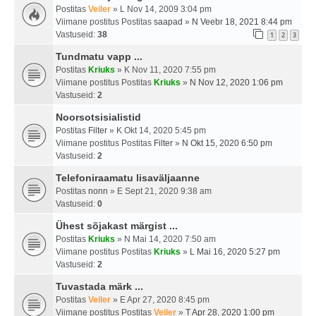
Postitas
Veiler
» L Nov 14, 2009 3:04 pm
Viimane postitus Postitas
saapad
»
N Veebr 18, 2021 8:44 pm
Vastuseid:
38
1
2
3
Tundmatu vapp ...
Postitas
Kriuks
» K Nov 11, 2020 7:55 pm
Viimane postitus Postitas
Kriuks
»
N Nov 12, 2020 1:06 pm
Vastuseid:
2
Noorsotsisialistid
Postitas
Filter
» K Okt 14, 2020 5:45 pm
Viimane postitus Postitas
Filter
»
N Okt 15, 2020 6:50 pm
Vastuseid:
2
Telefoniraamatu lisaväljaanne
Postitas
nonn
» E Sept 21, 2020 9:38 am
Vastuseid:
0
Ühest sõjakast märgist ...
Postitas
Kriuks
» N Mai 14, 2020 7:50 am
Viimane postitus Postitas
Kriuks
»
L Mai 16, 2020 5:27 pm
Vastuseid:
2
Tuvastada märk ...
Postitas
Veiler
» E Apr 27, 2020 8:45 pm
Viimane postitus Postitas
Veiler
»
T Apr 28, 2020 1:00 pm