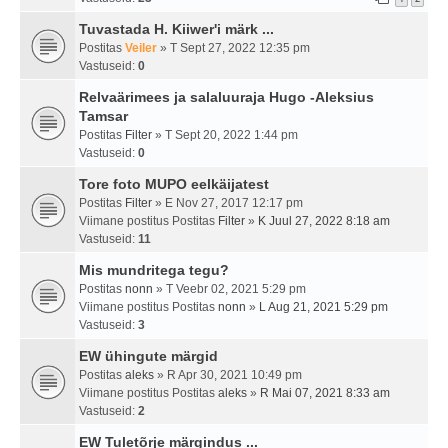
Tuvastada H. Kiiwer'i märk ...
Postitas
Veiler
» T Sept 27, 2022 12:35 pm
Vastuseid:
0
Relvaärimees ja salaluuraja Hugo -Aleksius
Tamsar
Postitas
Filter
» T Sept 20, 2022 1:44 pm
Vastuseid:
0
Tore foto MUPO eelkäijatest
Postitas
Filter
» E Nov 27, 2017 12:17 pm
Viimane postitus Postitas
Filter
»
K Juul 27, 2022 8:18 am
Vastuseid:
11
Mis mundritega tegu?
Postitas
nonn
» T Veebr 02, 2021 5:29 pm
Viimane postitus Postitas
nonn
»
L Aug 21, 2021 5:29 pm
Vastuseid:
3
EW ühingute märgid
Postitas
aleks
» R Apr 30, 2021 10:49 pm
Viimane postitus Postitas
aleks
»
R Mai 07, 2021 8:33 am
Vastuseid:
2
EW Tuletõrje märgindus ...