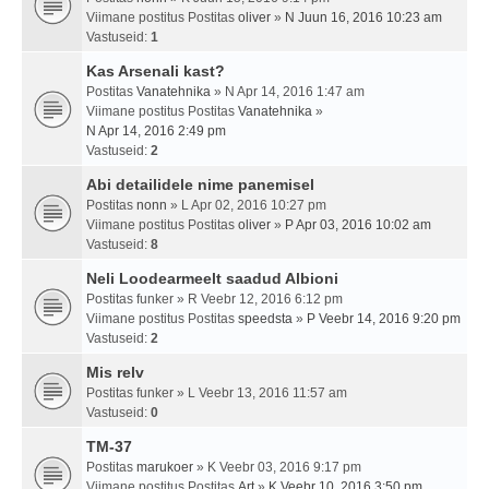
Viimane postitus Postitas
oliver
»
N Juun 16, 2016 10:23 am
Vastuseid:
1
Kas Arsenali kast?
Postitas
Vanatehnika
» N Apr 14, 2016 1:47 am
Viimane postitus Postitas
Vanatehnika
»
N Apr 14, 2016 2:49 pm
Vastuseid:
2
Abi detailidele nime panemisel
Postitas
nonn
» L Apr 02, 2016 10:27 pm
Viimane postitus Postitas
oliver
»
P Apr 03, 2016 10:02 am
Vastuseid:
8
Neli Loodearmeelt saadud Albioni
Postitas
funker
» R Veebr 12, 2016 6:12 pm
Viimane postitus Postitas
speedsta
»
P Veebr 14, 2016 9:20 pm
Vastuseid:
2
Mis relv
Postitas
funker
» L Veebr 13, 2016 11:57 am
Vastuseid:
0
TM-37
Postitas
marukoer
» K Veebr 03, 2016 9:17 pm
Viimane postitus Postitas
Art
»
K Veebr 10, 2016 3:50 pm