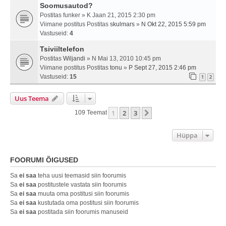
Soomusautod?
Postitas
funker
» K Jaan 21, 2015 2:30 pm
Viimane postitus Postitas
skulmars
»
N Okt 22, 2015 5:59 pm
Vastuseid:
4
Tsiviiltelefon
Postitas
Wiljandi
» N Mai 13, 2010 10:45 pm
Viimane postitus Postitas
tonu
»
P Sept 27, 2015 2:46 pm
Vastuseid:
15
1
2
Uus Teema
1
2
3
Järgmine
109 Teemat
Hüppa
FOORUMI ÕIGUSED
Sa
ei saa
teha uusi teemasid siin foorumis
Sa
ei saa
postitustele vastata siin foorumis
Sa
ei saa
muuta oma postitusi siin foorumis
Sa
ei saa
kustutada oma postitusi siin foorumis
Sa
ei saa
postitada siin foorumis manuseid