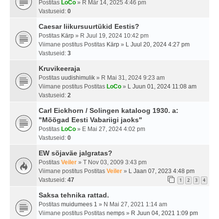
Postitas
LoCo
» R Mär 14, 2025 4:46 pm
Vastuseid:
0
Caesar liikursuurtükid Eestis?
Postitas
Kärp
» R Juul 19, 2024 10:42 pm
Viimane postitus Postitas
Kärp
»
L Juul 20, 2024 4:27 pm
Vastuseid:
3
Kruvikeeraja
Postitas
uudishimulik
» R Mai 31, 2024 9:23 am
Viimane postitus Postitas
LoCo
»
L Juun 01, 2024 11:08 am
Vastuseid:
2
Carl Eickhorn / Solingen kataloog 1930. a:
"Mõõgad Eesti Vabariigi jaoks"
Postitas
LoCo
» E Mai 27, 2024 4:02 pm
Vastuseid:
0
EW sõjaväe jalgratas?
Postitas
Veiler
» T Nov 03, 2009 3:43 pm
Viimane postitus Postitas
Veiler
»
L Jaan 07, 2023 4:48 pm
Vastuseid:
47
1
2
3
4
Saksa tehnika rattad.
Postitas
muidumees 1
» N Mai 27, 2021 1:14 am
Viimane postitus Postitas
nemps
»
R Juun 04, 2021 1:09 pm