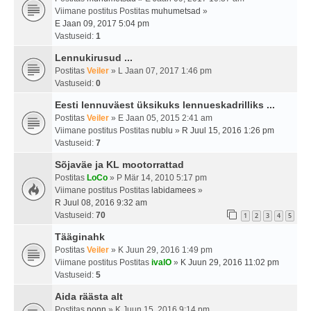
Viimane postitus Postitas
muhumetsad
»
E Jaan 09, 2017 5:04 pm
Vastuseid:
1
Lennukirusud ...
Postitas
Veiler
» L Jaan 07, 2017 1:46 pm
Vastuseid:
0
Eesti lennuväest üksikuks lennueskadrilliks ...
Postitas
Veiler
» E Jaan 05, 2015 2:41 am
Viimane postitus Postitas
nublu
»
R Juul 15, 2016 1:26 pm
Vastuseid:
7
Sõjaväe ja KL mootorrattad
Postitas
LoCo
» P Mär 14, 2010 5:17 pm
Viimane postitus Postitas
labidamees
»
R Juul 08, 2016 9:32 am
Vastuseid:
70
1
2
3
4
5
Tääginahk
Postitas
Veiler
» K Juun 29, 2016 1:49 pm
Viimane postitus Postitas
ivalO
»
K Juun 29, 2016 11:02 pm
Vastuseid:
5
Aida räästa alt
Postitas
nonn
» K Juun 15, 2016 9:14 pm