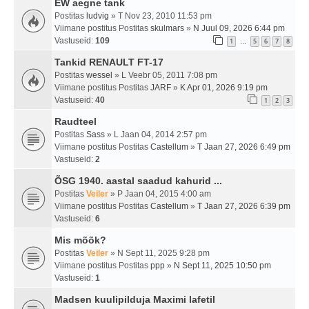
EW aegne tank
Postitas
ludvig
» T Nov 23, 2010 11:53 pm
Viimane postitus Postitas
skulmars
»
N Juul 09, 2026 6:44 pm
Vastuseid:
109
1
5
6
7
8
…
Tankid RENAULT FT-17
Postitas
wessel
» L Veebr 05, 2011 7:08 pm
Viimane postitus Postitas
JARF
»
K Apr 01, 2026 9:19 pm
Vastuseid:
40
1
2
3
Raudteel
Postitas
Sass
» L Jaan 04, 2014 2:57 pm
Viimane postitus Postitas
Castellum
»
T Jaan 27, 2026 6:49 pm
Vastuseid:
2
ÕSG 1940. aastal saadud kahurid ...
Postitas
Veiler
» P Jaan 04, 2015 4:00 am
Viimane postitus Postitas
Castellum
»
T Jaan 27, 2026 6:39 pm
Vastuseid:
6
Mis mõõk?
Postitas
Veiler
» N Sept 11, 2025 9:28 pm
Viimane postitus Postitas
ppp
»
N Sept 11, 2025 10:50 pm
Vastuseid:
1
Madsen kuulipilduja Maximi lafetil