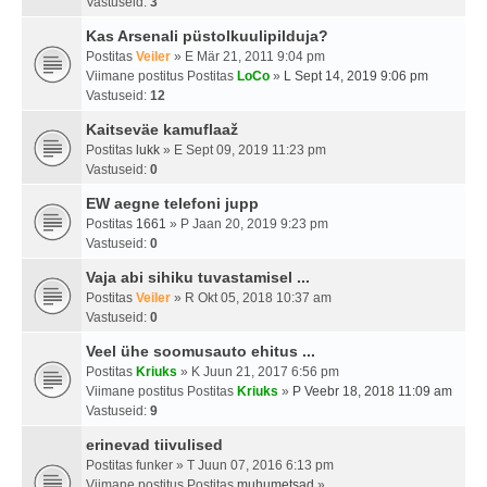
Vastuseid:
3
Kas Arsenali püstolkuulipilduja?
Postitas
Veiler
» E Mär 21, 2011 9:04 pm
Viimane postitus Postitas
LoCo
»
L Sept 14, 2019 9:06 pm
Vastuseid:
12
Kaitseväe kamuflaaž
Postitas
lukk
» E Sept 09, 2019 11:23 pm
Vastuseid:
0
EW aegne telefoni jupp
Postitas
1661
» P Jaan 20, 2019 9:23 pm
Vastuseid:
0
Vaja abi sihiku tuvastamisel ...
Postitas
Veiler
» R Okt 05, 2018 10:37 am
Vastuseid:
0
Veel ühe soomusauto ehitus ...
Postitas
Kriuks
» K Juun 21, 2017 6:56 pm
Viimane postitus Postitas
Kriuks
»
P Veebr 18, 2018 11:09 am
Vastuseid:
9
erinevad tiivulised
Postitas
funker
» T Juun 07, 2016 6:13 pm
Viimane postitus Postitas
muhumetsad
»