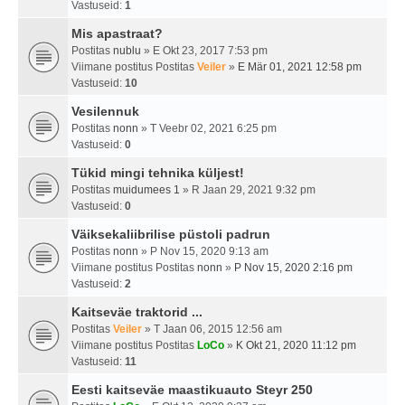
Vastuseid:
1
Mis apastraat?
Postitas
nublu
» E Okt 23, 2017 7:53 pm
Viimane postitus Postitas
Veiler
»
E Mär 01, 2021 12:58 pm
Vastuseid:
10
Vesilennuk
Postitas
nonn
» T Veebr 02, 2021 6:25 pm
Vastuseid:
0
Tükid mingi tehnika küljest!
Postitas
muidumees 1
» R Jaan 29, 2021 9:32 pm
Vastuseid:
0
Väiksekaliibrilise püstoli padrun
Postitas
nonn
» P Nov 15, 2020 9:13 am
Viimane postitus Postitas
nonn
»
P Nov 15, 2020 2:16 pm
Vastuseid:
2
Kaitseväe traktorid ...
Postitas
Veiler
» T Jaan 06, 2015 12:56 am
Viimane postitus Postitas
LoCo
»
K Okt 21, 2020 11:12 pm
Vastuseid:
11
Eesti kaitseväe maastikuauto Steyr 250