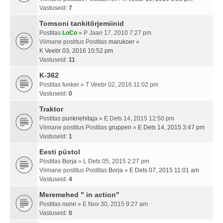
Vastuseid:
7
Tomsoni tankitõrjemiinid
Postitas
LoCo
» P Jaan 17, 2010 7:27 pm
Viimane postitus Postitas
marukoer
»
K Veebr 03, 2016 10:52 pm
Vastuseid:
11
K-362
Postitas
funker
» T Veebr 02, 2016 11:02 pm
Vastuseid:
0
Traktor
Postitas
punkriehitaja
» E Dets 14, 2015 12:50 pm
Viimane postitus Postitas
gruppen
»
E Dets 14, 2015 3:47 pm
Vastuseid:
1
Eesti püstol
Postitas
Borja
» L Dets 05, 2015 2:27 pm
Viimane postitus Postitas
Borja
»
E Dets 07, 2015 11:01 am
Vastuseid:
4
Meremehed " in action"
Postitas
nonn
» E Nov 30, 2015 9:27 am
Vastuseid:
0