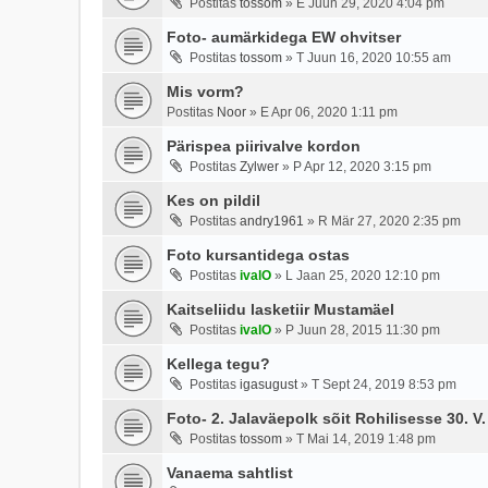
Postitas
tossom
»
E Juun 29, 2020 4:04 pm
Foto- aumärkidega EW ohvitser
Postitas
tossom
»
T Juun 16, 2020 10:55 am
Mis vorm?
Postitas
Noor
»
E Apr 06, 2020 1:11 pm
Pärispea piirivalve kordon
Postitas
Zylwer
»
P Apr 12, 2020 3:15 pm
Kes on pildil
Postitas
andry1961
»
R Mär 27, 2020 2:35 pm
Foto kursantidega ostas
Postitas
ivalO
»
L Jaan 25, 2020 12:10 pm
Kaitseliidu lasketiir Mustamäel
Postitas
ivalO
»
P Juun 28, 2015 11:30 pm
Kellega tegu?
Postitas
igasugust
»
T Sept 24, 2019 8:53 pm
Foto- 2. Jalaväepolk sõit Rohilisesse 30. V.
Postitas
tossom
»
T Mai 14, 2019 1:48 pm
Vanaema sahtlist