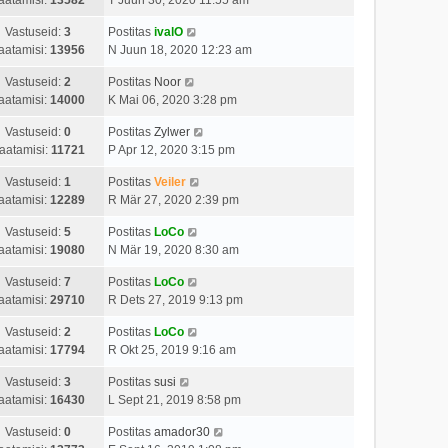
Vastuseid:
3
Postitas
ivalO
aatamisi:
13956
N Juun 18, 2020 12:23 am
Vastuseid:
2
Postitas
Noor
aatamisi:
14000
K Mai 06, 2020 3:28 pm
Vastuseid:
0
Postitas
Zylwer
aatamisi:
11721
P Apr 12, 2020 3:15 pm
Vastuseid:
1
Postitas
Veiler
aatamisi:
12289
R Mär 27, 2020 2:39 pm
Vastuseid:
5
Postitas
LoCo
aatamisi:
19080
N Mär 19, 2020 8:30 am
Vastuseid:
7
Postitas
LoCo
aatamisi:
29710
R Dets 27, 2019 9:13 pm
Vastuseid:
2
Postitas
LoCo
aatamisi:
17794
R Okt 25, 2019 9:16 am
Vastuseid:
3
Postitas
susi
aatamisi:
16430
L Sept 21, 2019 8:58 pm
Vastuseid:
0
Postitas
amador30