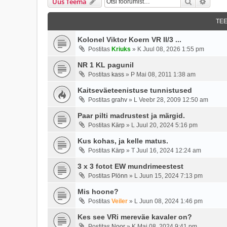
Otsi
Täien
Uus Teema
TE
Kolonel Viktor Koern VR II/3 ...
Postitas
Kriuks
»
K Juul 08, 2026 1:55 pm
NR 1 KL pagunil
Postitas
kass
»
P Mai 08, 2011 1:38 am
Kaitseväeteenistuse tunnistused
Postitas
grahv
»
L Veebr 28, 2009 12:50 am
Paar pilti madrustest ja märgid.
Postitas
Kärp
»
L Juul 20, 2024 5:16 pm
Kus kohas, ja kelle matus.
Postitas
Kärp
»
T Juul 16, 2024 12:24 am
3 x 3 fotot EW mundrimeestest
Postitas
Plönn
»
L Juun 15, 2024 7:13 pm
Mis hoone?
Postitas
Veiler
»
L Juun 08, 2024 1:46 pm
Kes see VRi mereväe kavaler on?
Postitas
Noor
»
K Mai 08, 2024 9:41 pm