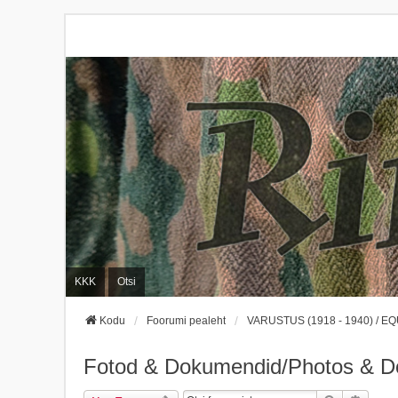
KKK
Otsi
Kodu
Foorumi pealeht
VARUSTUS (1918 - 1940) / EQ
Fotod & Dokumendid/Photos & 