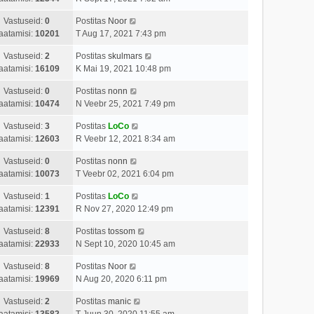
Vastuseid:
0
Postitas
Noor
aatamisi:
10201
T Aug 17, 2021 7:43 pm
Vastuseid:
2
Postitas
skulmars
aatamisi:
16109
K Mai 19, 2021 10:48 pm
Vastuseid:
0
Postitas
nonn
aatamisi:
10474
N Veebr 25, 2021 7:49 pm
Vastuseid:
3
Postitas
LoCo
aatamisi:
12603
R Veebr 12, 2021 8:34 am
Vastuseid:
0
Postitas
nonn
aatamisi:
10073
T Veebr 02, 2021 6:04 pm
Vastuseid:
1
Postitas
LoCo
aatamisi:
12391
R Nov 27, 2020 12:49 pm
Vastuseid:
8
Postitas
tossom
aatamisi:
22933
N Sept 10, 2020 10:45 am
Vastuseid:
8
Postitas
Noor
aatamisi:
19969
N Aug 20, 2020 6:11 pm
Vastuseid:
2
Postitas
manic
aatamisi:
13582
T Juun 30, 2020 11:55 am