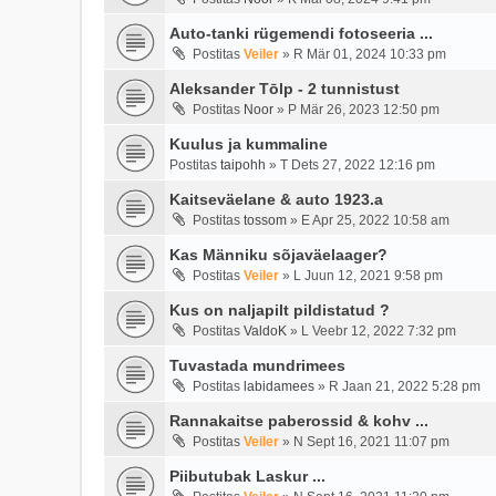
Auto-tanki rügemendi fotoseeria ...
Postitas
Veiler
»
R Mär 01, 2024 10:33 pm
Aleksander Tōlp - 2 tunnistust
Postitas
Noor
»
P Mär 26, 2023 12:50 pm
Kuulus ja kummaline
Postitas
taipohh
»
T Dets 27, 2022 12:16 pm
Kaitseväelane & auto 1923.a
Postitas
tossom
»
E Apr 25, 2022 10:58 am
Kas Männiku sõjaväelaager?
Postitas
Veiler
»
L Juun 12, 2021 9:58 pm
Kus on naljapilt pildistatud ?
Postitas
ValdoK
»
L Veebr 12, 2022 7:32 pm
Tuvastada mundrimees
Postitas
labidamees
»
R Jaan 21, 2022 5:28 pm
Rannakaitse paberossid & kohv ...
Postitas
Veiler
»
N Sept 16, 2021 11:07 pm
Piibutubak Laskur ...