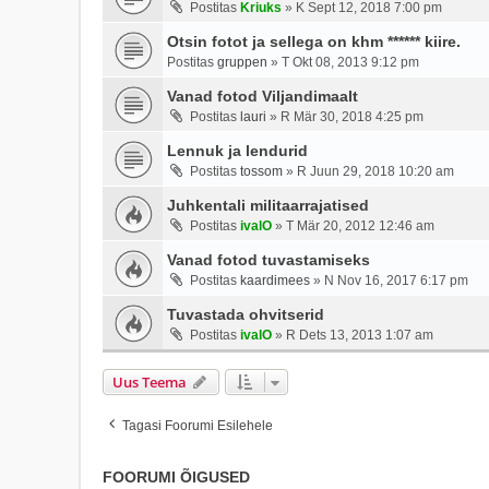
Postitas
Kriuks
»
K Sept 12, 2018 7:00 pm
Otsin fotot ja sellega on khm ****** kiire.
Postitas
gruppen
»
T Okt 08, 2013 9:12 pm
Vanad fotod Viljandimaalt
Postitas
lauri
»
R Mär 30, 2018 4:25 pm
Lennuk ja lendurid
Postitas
tossom
»
R Juun 29, 2018 10:20 am
Juhkentali militaarrajatised
Postitas
ivalO
»
T Mär 20, 2012 12:46 am
Vanad fotod tuvastamiseks
Postitas
kaardimees
»
N Nov 16, 2017 6:17 pm
Tuvastada ohvitserid
Postitas
ivalO
»
R Dets 13, 2013 1:07 am
Uus Teema
Tagasi Foorumi Esilehele
FOORUMI ÕIGUSED