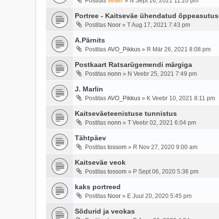
Postitas
Veiler
»
N Sept 16, 2021 11:20 pm
Portree - Kaitseväe ühendatud õppeasutu
Postitas
Noor
»
T Aug 17, 2021 7:43 pm
A.Pärnits
Postitas
AVO_Pikkus
»
R Mär 26, 2021 8:08 pm
Postkaart Ratsarügemendi märgiga
Postitas
nonn
»
N Veebr 25, 2021 7:49 pm
J. Marlin
Postitas
AVO_Pikkus
»
K Veebr 10, 2021 8:11 pm
Kaitseväeteenistuse tunnistus
Postitas
nonn
»
T Veebr 02, 2021 6:04 pm
Tähtpäev
Postitas
tossom
»
R Nov 27, 2020 9:00 am
Kaitseväe veok
Postitas
tossom
»
P Sept 06, 2020 5:36 pm
kaks portreed
Postitas
Noor
»
E Juul 20, 2020 5:45 pm
Sõdurid ja veokas