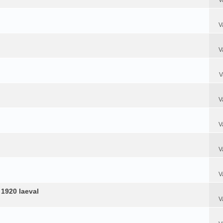
V
V
V
V
V
V
V
 1920 laeval
V