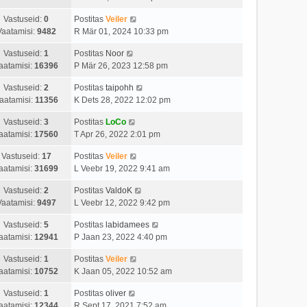
Vastuseid:
0
Postitas
Veiler
Vaatamisi:
9482
R Mär 01, 2024 10:33 pm
Vastuseid:
1
Postitas
Noor
aatamisi:
16396
P Mär 26, 2023 12:58 pm
Vastuseid:
2
Postitas
taipohh
aatamisi:
11356
K Dets 28, 2022 12:02 pm
Vastuseid:
3
Postitas
LoCo
aatamisi:
17560
T Apr 26, 2022 2:01 pm
Vastuseid:
17
Postitas
Veiler
aatamisi:
31699
L Veebr 19, 2022 9:41 am
Vastuseid:
2
Postitas
ValdoK
Vaatamisi:
9497
L Veebr 12, 2022 9:42 pm
Vastuseid:
5
Postitas
labidamees
aatamisi:
12941
P Jaan 23, 2022 4:40 pm
Vastuseid:
1
Postitas
Veiler
aatamisi:
10752
K Jaan 05, 2022 10:52 am
Vastuseid:
1
Postitas
oliver
aatamisi:
12344
R Sept 17, 2021 7:52 am