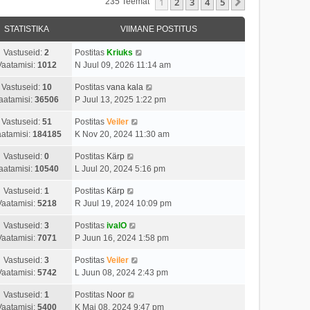
1
2
3
4
5
Järgmine
235 Teemat
STATISTIKA
VIIMANE POSTITUS
Vastuseid:
2
Postitas
Kriuks
Vaatamisi:
1012
N Juul 09, 2026 11:14 am
Vastuseid:
10
Postitas
vana kala
aatamisi:
36506
P Juul 13, 2025 1:22 pm
Vastuseid:
51
Postitas
Veiler
atamisi:
184185
K Nov 20, 2024 11:30 am
Vastuseid:
0
Postitas
Kärp
aatamisi:
10540
L Juul 20, 2024 5:16 pm
Vastuseid:
1
Postitas
Kärp
Vaatamisi:
5218
R Juul 19, 2024 10:09 pm
Vastuseid:
3
Postitas
ivalO
Vaatamisi:
7071
P Juun 16, 2024 1:58 pm
Vastuseid:
3
Postitas
Veiler
Vaatamisi:
5742
L Juun 08, 2024 2:43 pm
Vastuseid:
1
Postitas
Noor
Vaatamisi:
5400
K Mai 08, 2024 9:47 pm