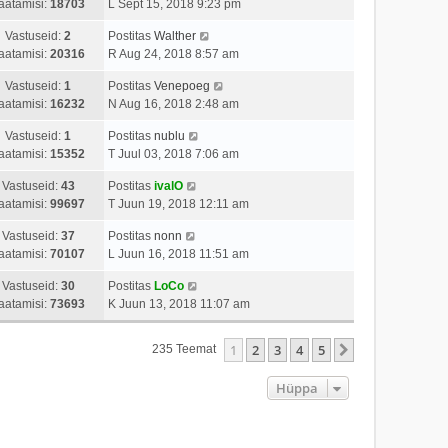
aatamisi:
18703
L Sept 15, 2018 9:23 pm
Vastuseid:
2
Postitas
Walther
aatamisi:
20316
R Aug 24, 2018 8:57 am
Vastuseid:
1
Postitas
Venepoeg
aatamisi:
16232
N Aug 16, 2018 2:48 am
Vastuseid:
1
Postitas
nublu
aatamisi:
15352
T Juul 03, 2018 7:06 am
Vastuseid:
43
Postitas
ivalO
aatamisi:
99697
T Juun 19, 2018 12:11 am
Vastuseid:
37
Postitas
nonn
aatamisi:
70107
L Juun 16, 2018 11:51 am
Vastuseid:
30
Postitas
LoCo
aatamisi:
73693
K Juun 13, 2018 11:07 am
1
2
3
4
5
Järgmine
235 Teemat
Hüppa