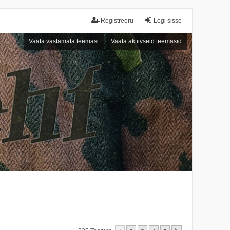
Registreeru
Logi sisse
Vaata vastamata teemasi
Vaata aktiivseid teemasid