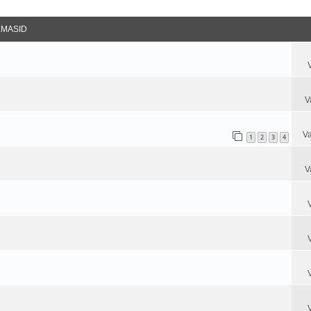
datud Otsing
EMASID
V
Va
1
2
3
4
V