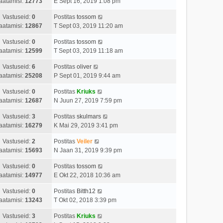
aatamisi:
12773
E Sept 16, 2019 1:08 pm
Vastuseid:
0
Postitas
tossom
aatamisi:
12867
T Sept 03, 2019 11:20 am
Vastuseid:
0
Postitas
tossom
aatamisi:
12599
T Sept 03, 2019 11:18 am
Vastuseid:
6
Postitas
oliver
aatamisi:
25208
P Sept 01, 2019 9:44 am
Vastuseid:
0
Postitas
Kriuks
aatamisi:
12687
N Juun 27, 2019 7:59 pm
Vastuseid:
3
Postitas
skulmars
aatamisi:
16279
K Mai 29, 2019 3:41 pm
Vastuseid:
2
Postitas
Veiler
aatamisi:
15693
N Jaan 31, 2019 9:39 pm
Vastuseid:
0
Postitas
tossom
aatamisi:
14977
E Okt 22, 2018 10:36 am
Vastuseid:
0
Postitas
Bitth12
aatamisi:
13243
T Okt 02, 2018 3:39 pm
Vastuseid:
3
Postitas
Kriuks