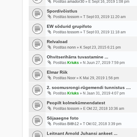
Postitas
amador30
»
E Sept 16, 2019 1:08 pm
Spordivõistlus
Postitas
tossom
»
T Sept 03, 2019 11:20 am
EW sõdurid grupifoto
Postitas
tossom
»
T Sept 03, 2019 11:18 am
Relvaload
Postitas
nonn
»
K Sept 23, 2015 6:21 pm
Ohvitserihärra tuvastamine ...
Postitas
Kriuks
»
N Juun 27, 2019 7:59 pm
Elmar Riik
Postitas
Noor
»
K Mai 29, 2019 1:56 pm
2. soomusrongi-rügemendi tunnistus ....
Postitas
Kriuks
»
N Jaan 31, 2019 4:07 pm
Peopilt kolmekümnendatest
Postitas
tossom
»
E Okt 22, 2018 10:36 am
Sõjaaegne foto
Postitas
Bitth12
»
T Okt 02, 2018 3:39 pm
Leitnant Arnold Juhansi ankeet ...