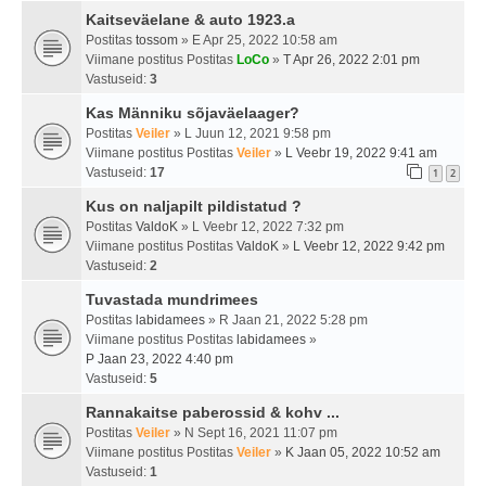
Kaitseväelane & auto 1923.a
Postitas
tossom
» E Apr 25, 2022 10:58 am
Viimane postitus Postitas
LoCo
»
T Apr 26, 2022 2:01 pm
Vastuseid:
3
Kas Männiku sõjaväelaager?
Postitas
Veiler
» L Juun 12, 2021 9:58 pm
Viimane postitus Postitas
Veiler
»
L Veebr 19, 2022 9:41 am
Vastuseid:
17
1
2
Kus on naljapilt pildistatud ?
Postitas
ValdoK
» L Veebr 12, 2022 7:32 pm
Viimane postitus Postitas
ValdoK
»
L Veebr 12, 2022 9:42 pm
Vastuseid:
2
Tuvastada mundrimees
Postitas
labidamees
» R Jaan 21, 2022 5:28 pm
Viimane postitus Postitas
labidamees
»
P Jaan 23, 2022 4:40 pm
Vastuseid:
5
Rannakaitse paberossid & kohv ...
Postitas
Veiler
» N Sept 16, 2021 11:07 pm
Viimane postitus Postitas
Veiler
»
K Jaan 05, 2022 10:52 am
Vastuseid:
1