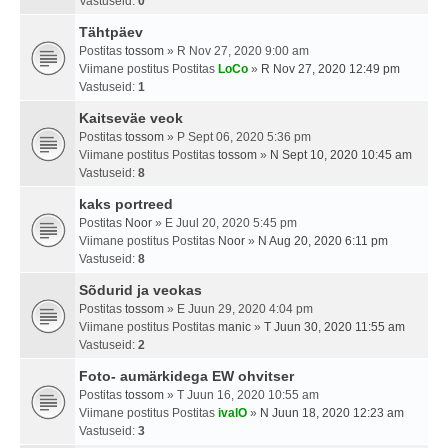
Vastuseid:
0
Tähtpäev
Postitas
tossom
» R Nov 27, 2020 9:00 am
Viimane postitus Postitas
LoCo
»
R Nov 27, 2020 12:49 pm
Vastuseid:
1
Kaitseväe veok
Postitas
tossom
» P Sept 06, 2020 5:36 pm
Viimane postitus Postitas
tossom
»
N Sept 10, 2020 10:45 am
Vastuseid:
8
kaks portreed
Postitas
Noor
» E Juul 20, 2020 5:45 pm
Viimane postitus Postitas
Noor
»
N Aug 20, 2020 6:11 pm
Vastuseid:
8
Sõdurid ja veokas
Postitas
tossom
» E Juun 29, 2020 4:04 pm
Viimane postitus Postitas
manic
»
T Juun 30, 2020 11:55 am
Vastuseid:
2
Foto- aumärkidega EW ohvitser
Postitas
tossom
» T Juun 16, 2020 10:55 am
Viimane postitus Postitas
ivalO
»
N Juun 18, 2020 12:23 am
Vastuseid:
3