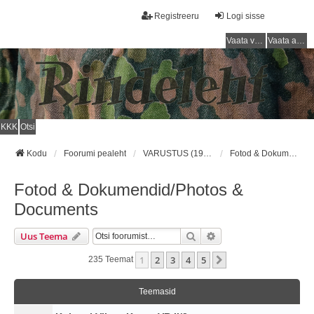
Registreeru
Logi sisse
Vaata vastamata teemasi
Vaata aktiivseid teemasid
KKK
Otsi
Kodu
Foorumi pealeht
VARUSTUS (1918 - 1940) / EQUIPMENT (1918 - 1940)
Fotod & Dokumendid/Photos & Documents
Fotod & Dokumendid/Photos &
Documents
Otsi
Täiendatud Otsing
Uus Teema
1
2
3
4
5
Järgmine
235 Teemat
Teemasid