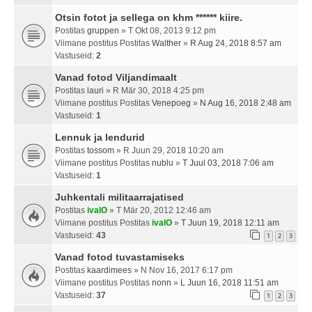
Otsin fotot ja sellega on khm ****** kiire.
Postitas
gruppen
» T Okt 08, 2013 9:12 pm
Viimane postitus Postitas
Walther
»
R Aug 24, 2018 8:57 am
Vastuseid:
2
Vanad fotod Viljandimaalt
Postitas
lauri
» R Mär 30, 2018 4:25 pm
Viimane postitus Postitas
Venepoeg
»
N Aug 16, 2018 2:48 am
Vastuseid:
1
Lennuk ja lendurid
Postitas
tossom
» R Juun 29, 2018 10:20 am
Viimane postitus Postitas
nublu
»
T Juul 03, 2018 7:06 am
Vastuseid:
1
Juhkentali militaarrajatised
Postitas
ivalO
» T Mär 20, 2012 12:46 am
Viimane postitus Postitas
ivalO
»
T Juun 19, 2018 12:11 am
Vastuseid:
43
1
2
3
Vanad fotod tuvastamiseks
Postitas
kaardimees
» N Nov 16, 2017 6:17 pm
Viimane postitus Postitas
nonn
»
L Juun 16, 2018 11:51 am
Vastuseid:
37
1
2
3