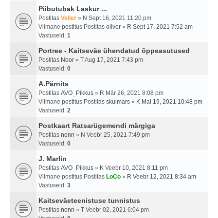
Piibutubak Laskur ...
Postitas
Veiler
» N Sept 16, 2021 11:20 pm
Viimane postitus Postitas
oliver
»
R Sept 17, 2021 7:52 am
Vastuseid:
1
Portree - Kaitseväe ühendatud õppeasutused
Postitas
Noor
» T Aug 17, 2021 7:43 pm
Vastuseid:
0
A.Pärnits
Postitas
AVO_Pikkus
» R Mär 26, 2021 8:08 pm
Viimane postitus Postitas
skulmars
»
K Mai 19, 2021 10:48 pm
Vastuseid:
2
Postkaart Ratsarügemendi märgiga
Postitas
nonn
» N Veebr 25, 2021 7:49 pm
Vastuseid:
0
J. Marlin
Postitas
AVO_Pikkus
» K Veebr 10, 2021 8:11 pm
Viimane postitus Postitas
LoCo
»
R Veebr 12, 2021 8:34 am
Vastuseid:
3
Kaitseväeteenistuse tunnistus
Postitas
nonn
» T Veebr 02, 2021 6:04 pm