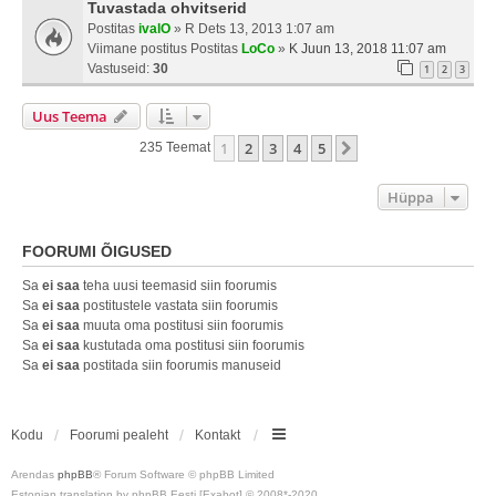
Tuvastada ohvitserid
Postitas
ivalO
» R Dets 13, 2013 1:07 am
Viimane postitus Postitas
LoCo
»
K Juun 13, 2018 11:07 am
Vastuseid:
30
1
2
3
Uus Teema
1
2
3
4
5
Järgmine
235 Teemat
Hüppa
FOORUMI ÕIGUSED
Sa
ei saa
teha uusi teemasid siin foorumis
Sa
ei saa
postitustele vastata siin foorumis
Sa
ei saa
muuta oma postitusi siin foorumis
Sa
ei saa
kustutada oma postitusi siin foorumis
Sa
ei saa
postitada siin foorumis manuseid
Kodu
Foorumi pealeht
Kontakt
Arendas
phpBB
® Forum Software © phpBB Limited
Estonian translation by phpBB Eesti [Exabot] © 2008*-2020