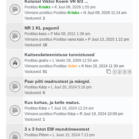
Kolonel Viktor Koern VR II/3 ...
Postitas
Kriuks
» K Juul 08, 2026 1:55 pm
Viimane postitus Postitas
Kriuks
»
N Juul 09, 2026 11:14 am
Vastuseid:
2
NR 1 KL pagunil
Postitas
kass
» P Mai 08, 2011 1:38 am
Viimane postitus Postitas
vana kala
»
P Juul 13, 2025 1:22 pm
Vastuseid:
10
Kaitseväeteenistuse tunnistused
Postitas
grahv
» L Veebr 28, 2009 12:50 am
Viimane postitus Postitas
Veiler
»
K Nov 20, 2024 11:30 am
Vastuseid:
51
1
2
3
4
Paar pilti madrustest ja märgid.
Postitas
Kärp
» L Juul 20, 2024 5:16 pm
Vastuseid:
0
Kus kohas, ja kelle matus.
Postitas
Kärp
» T Juul 16, 2024 12:24 am
Viimane postitus Postitas
Kärp
»
R Juul 19, 2024 10:09 pm
Vastuseid:
1
3 x 3 fotot EW mundrimeestest
Postitas
Plönn
» L Juun 15, 2024 7:13 pm