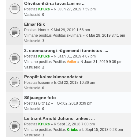
Ohvitserihärra tuvastamine ...
Postitas
Kriuks
» N Juun 27, 2019 7:59 pm
Vastuseid:
0
Elmar Riik
Postitas
Noor
» K Mai 29, 2019 1:56 pm
Viimane postitus Postitas
skulmars
»
K Mai 29, 2019 3:41 pm
Vastuseid:
3
2. soomusrongi-rügemendi tunnistus ....
Postitas
Kriuks
» N Jaan 31, 2019 4:07 pm
Viimane postitus Postitas
Veiler
»
N Jaan 31, 2019 9:39 pm
Vastuseid:
2
Peopilt kolmekümnendatest
Postitas
tossom
» E Okt 22, 2018 10:36 am
Vastuseid:
0
Sõjaaegne foto
Postitas
Bitth12
» T Okt 02, 2018 3:39 pm
Vastuseid:
0
Leitnant Arnold Juhansi ankeet ...
Postitas
Kriuks
» K Sept 12, 2018 7:00 pm
Viimane postitus Postitas
Kriuks
»
L Sept 15, 2018 9:23 pm
Vastuseid:
3