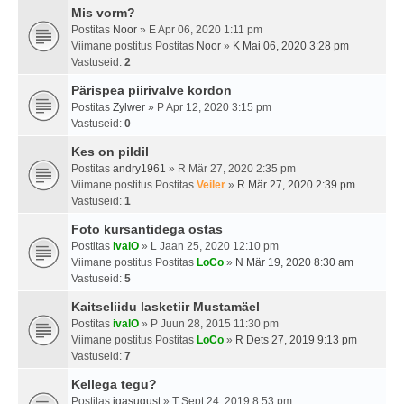
Mis vorm?
Postitas
Noor
» E Apr 06, 2020 1:11 pm
Viimane postitus Postitas
Noor
»
K Mai 06, 2020 3:28 pm
Vastuseid:
2
Pärispea piirivalve kordon
Postitas
Zylwer
» P Apr 12, 2020 3:15 pm
Vastuseid:
0
Kes on pildil
Postitas
andry1961
» R Mär 27, 2020 2:35 pm
Viimane postitus Postitas
Veiler
»
R Mär 27, 2020 2:39 pm
Vastuseid:
1
Foto kursantidega ostas
Postitas
ivalO
» L Jaan 25, 2020 12:10 pm
Viimane postitus Postitas
LoCo
»
N Mär 19, 2020 8:30 am
Vastuseid:
5
Kaitseliidu lasketiir Mustamäel
Postitas
ivalO
» P Juun 28, 2015 11:30 pm
Viimane postitus Postitas
LoCo
»
R Dets 27, 2019 9:13 pm
Vastuseid:
7
Kellega tegu?
Postitas
igasugust
» T Sept 24, 2019 8:53 pm