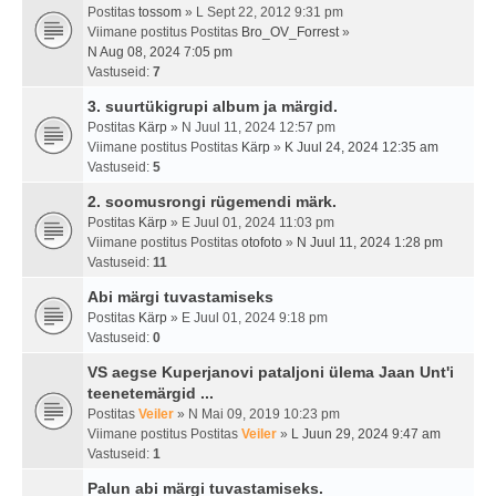
Postitas
tossom
» L Sept 22, 2012 9:31 pm
Viimane postitus Postitas
Bro_OV_Forrest
»
N Aug 08, 2024 7:05 pm
Vastuseid:
7
3. suurtükigrupi album ja märgid.
Postitas
Kärp
» N Juul 11, 2024 12:57 pm
Viimane postitus Postitas
Kärp
»
K Juul 24, 2024 12:35 am
Vastuseid:
5
2. soomusrongi rügemendi märk.
Postitas
Kärp
» E Juul 01, 2024 11:03 pm
Viimane postitus Postitas
otofoto
»
N Juul 11, 2024 1:28 pm
Vastuseid:
11
Abi märgi tuvastamiseks
Postitas
Kärp
» E Juul 01, 2024 9:18 pm
Vastuseid:
0
VS aegse Kuperjanovi pataljoni ülema Jaan Unt'i
teenetemärgid ...
Postitas
Veiler
» N Mai 09, 2019 10:23 pm
Viimane postitus Postitas
Veiler
»
L Juun 29, 2024 9:47 am
Vastuseid:
1
Palun abi märgi tuvastamiseks.