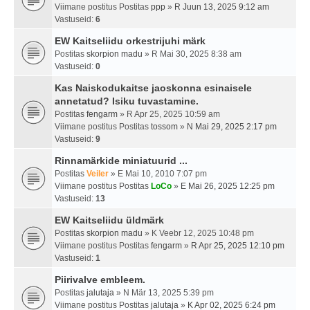
Viimane postitus Postitas
ppp
»
R Juun 13, 2025 9:12 am
Vastuseid:
6
EW Kaitseliidu orkestrijuhi märk
Postitas
skorpion madu
» R Mai 30, 2025 8:38 am
Vastuseid:
0
Kas Naiskodukaitse jaoskonna esinaisele
annetatud? Isiku tuvastamine.
Postitas
fengarm
» R Apr 25, 2025 10:59 am
Viimane postitus Postitas
tossom
»
N Mai 29, 2025 2:17 pm
Vastuseid:
9
Rinnamärkide miniatuurid ...
Postitas
Veiler
» E Mai 10, 2010 7:07 pm
Viimane postitus Postitas
LoCo
»
E Mai 26, 2025 12:25 pm
Vastuseid:
13
EW Kaitseliidu üldmärk
Postitas
skorpion madu
» K Veebr 12, 2025 10:48 pm
Viimane postitus Postitas
fengarm
»
R Apr 25, 2025 12:10 pm
Vastuseid:
1
Piirivalve embleem.
Postitas
jalutaja
» N Mär 13, 2025 5:39 pm
Viimane postitus Postitas
jalutaja
»
K Apr 02, 2025 6:24 pm