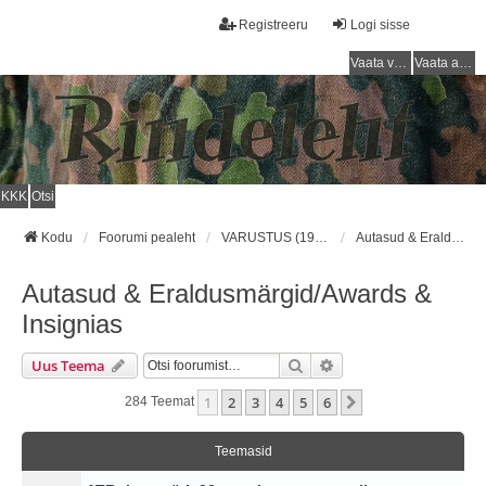
Registreeru
Logi sisse
Vaata vastamata teemasi
Vaata aktiivseid teemasid
KKK
Otsi
Kodu
Foorumi pealeht
VARUSTUS (1918 - 1940) / EQUIPMENT (1918 - 1940)
Autasud & Eraldusmärgid/Awards & Insignias
Autasud & Eraldusmärgid/Awards &
Insignias
Otsi
Täiendatud Otsing
Uus Teema
1
2
3
4
5
6
Järgmine
284 Teemat
Teemasid