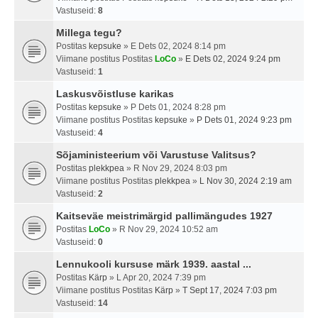
Vastuseid:
8
Millega tegu?
Postitas
kepsuke
» E Dets 02, 2024 8:14 pm
Viimane postitus Postitas
LoCo
»
E Dets 02, 2024 9:24 pm
Vastuseid:
1
Laskusvõistluse karikas
Postitas
kepsuke
» P Dets 01, 2024 8:28 pm
Viimane postitus Postitas
kepsuke
»
P Dets 01, 2024 9:23 pm
Vastuseid:
4
Sõjaministeerium või Varustuse Valitsus?
Postitas
plekkpea
» R Nov 29, 2024 8:03 pm
Viimane postitus Postitas
plekkpea
»
L Nov 30, 2024 2:19 am
Vastuseid:
2
Kaitseväe meistrimärgid pallimängudes 1927
Postitas
LoCo
» R Nov 29, 2024 10:52 am
Vastuseid:
0
Lennukooli kursuse märk 1939. aastal ...
Postitas
Kärp
» L Apr 20, 2024 7:39 pm
Viimane postitus Postitas
Kärp
»
T Sept 17, 2024 7:03 pm
Vastuseid:
14