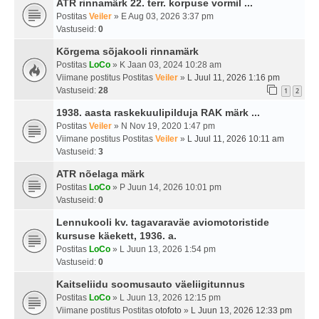
ATR rinnamärk 22. terr. korpuse vormil ...
Postitas
Veiler
» E Aug 03, 2026 3:37 pm
Vastuseid:
0
Kõrgema sõjakooli rinnamärk
Postitas
LoCo
» K Jaan 03, 2024 10:28 am
Viimane postitus Postitas
Veiler
»
L Juul 11, 2026 1:16 pm
Vastuseid:
28
1
2
1938. aasta raskekuulipilduja RAK märk ...
Postitas
Veiler
» N Nov 19, 2020 1:47 pm
Viimane postitus Postitas
Veiler
»
L Juul 11, 2026 10:11 am
Vastuseid:
3
ATR nõelaga märk
Postitas
LoCo
» P Juun 14, 2026 10:01 pm
Vastuseid:
0
Lennukooli kv. tagavaraväe aviomotoristide
kursuse käekett, 1936. a.
Postitas
LoCo
» L Juun 13, 2026 1:54 pm
Vastuseid:
0
Kaitseliidu soomusauto väeliigitunnus
Postitas
LoCo
» L Juun 13, 2026 12:15 pm
Viimane postitus Postitas
otofoto
»
L Juun 13, 2026 12:33 pm