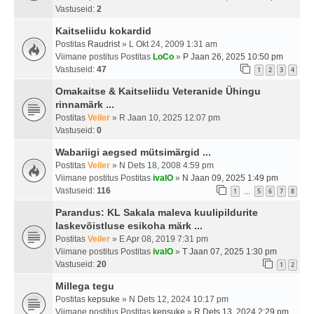
Vastuseid:
2
Kaitseliidu kokardid
Postitas
Raudrist
» L Okt 24, 2009 1:31 am
Viimane postitus Postitas
LoCo
»
P Jaan 26, 2025 10:50 pm
Vastuseid:
47
1
2
3
4
Omakaitse & Kaitseliidu Veteranide Ühingu
rinnamärk ...
Postitas
Veiler
» R Jaan 10, 2025 12:07 pm
Vastuseid:
0
Wabariigi aegsed mütsimärgid ...
Postitas
Veiler
» N Dets 18, 2008 4:59 pm
Viimane postitus Postitas
ivalO
»
N Jaan 09, 2025 1:49 pm
Vastuseid:
116
1
5
6
7
8
…
Parandus: KL Sakala maleva kuulipildurite
laskevõistluse esikoha märk ...
Postitas
Veiler
» E Apr 08, 2019 7:31 pm
Viimane postitus Postitas
ivalO
»
T Jaan 07, 2025 1:30 pm
Vastuseid:
20
1
2
Millega tegu
Postitas
kepsuke
» N Dets 12, 2024 10:17 pm
Viimane postitus Postitas
kepsuke
»
R Dets 13, 2024 2:29 pm