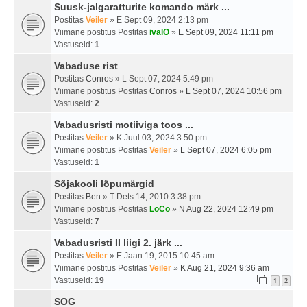
Suusk-jalgaratturite komando märk ...
Postitas
Veiler
» E Sept 09, 2024 2:13 pm
Viimane postitus Postitas
ivalO
»
E Sept 09, 2024 11:11 pm
Vastuseid:
1
Vabaduse rist
Postitas
Conros
» L Sept 07, 2024 5:49 pm
Viimane postitus Postitas
Conros
»
L Sept 07, 2024 10:56 pm
Vastuseid:
2
Vabadusristi motiiviga toos ...
Postitas
Veiler
» K Juul 03, 2024 3:50 pm
Viimane postitus Postitas
Veiler
»
L Sept 07, 2024 6:05 pm
Vastuseid:
1
Sõjakooli lõpumärgid
Postitas
Ben
» T Dets 14, 2010 3:38 pm
Viimane postitus Postitas
LoCo
»
N Aug 22, 2024 12:49 pm
Vastuseid:
7
Vabadusristi II liigi 2. järk ...
Postitas
Veiler
» E Jaan 19, 2015 10:45 am
Viimane postitus Postitas
Veiler
»
K Aug 21, 2024 9:36 am
Vastuseid:
19
1
2
SOG