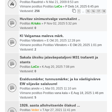
Postitas
Raudrist
» N Mai 21, 2009 8:53 am
Viimane postitus Postitas
LoCo
»
P Dets 14, 2025 6:45 pm
Vastuseid:
256
1
15
16
17
18
…
Huvitav sinimustvalge varrukalint ..
Postitas
Kriuks
» P Nov 02, 2025 5:32 pm
Vastuseid:
0
Kl Valgamaa maleva märk.
Postitas
Vibrators
» E Okt 20, 2025 12:28 pm
Viimane postitus Postitas
Vibrators
»
E Okt 20, 2025 1:01 pm
Vastuseid:
2
Sakala üksiku jalaväepataljoni M31 trafarett ja
stants
Postitas
LoCo
» K Aug 20, 2025 7:08 pm
Vastuseid:
0
Eraldusmärke; tunnusmärke; ja ka väeliigivärve
EW sõjavãe salaluurel
Postitas
arvolv
» L Mai 03, 2025 11:10 am
Viimane postitus Postitas
vana kala
»
E Aug 18, 2025 1:46 pm
Vastuseid:
5
1926. aasta allohvitseride õlakud ...
Postitas
Veiler
» T Apr 27, 2021 11:41 pm