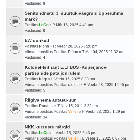
Vastuseid:
8
Senitundmatu 3. suurtükiväegrupi õpperühma
märk?
Postitas
LoCo
» P Mär 16, 2025 4:41 pm
Vastuseid:
0
EW uurikett
Postitas
Plönn
» R Veebr 28, 2025 7:20 pm
Viimane postitus Postitas
Plönn
»
T Mär 04, 2025 11:32 am
Vastuseid:
4
Kolonel-leitnant E.LIIBUS -Kuperjanovi
partisanide pataljoni ülem.
Postitas
Kärp
» L Veebr 15, 2025 8:33 pm
Viimane postitus Postitas
otofoto
»
R Veebr 28, 2025 12:45 pm
Vastuseid:
5
Riigivanema autasu-uur.
Postitas
Raudrist
» T Nov 15, 2011 3:33 pm
Viimane postitus Postitas
Veiler
»
P Veebr 23, 2025 1:29 pm
Vastuseid:
14
NKK kursuste märgid
Postitas
LoCo
» L Veebr 15, 2025 5:43 pm
Viimane postitus Postitas
Veiler
»
L Veebr 15, 2025 6:07 pm