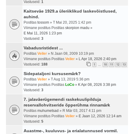
Vastuseid:
1
Kaitseväe 1929.a üleriiklikud laskevõistlused,
auhind.
Postitas
tossom
» T Mai 20, 2025 1:42 pm
Viimane postitus Postitas
skorpion madu
»
E Mai 11, 2026 1:23 pm
Vastuseid:
3
Vabadusristidest ...
Postitas
Veiler
» N Jaan 08, 2009 10:19 pm
Viimane postitus Postitas
Veiler
»
L Apr 18, 2026 2:40 pm
Vastuseid:
188
1
10
11
12
13
…
Sidepataljoni kursusemärk?
Postitas
Veiler
» T Aug 13, 2019 5:36 pm
Viimane postitus Postitas
LoCo
»
K Apr 08, 2026 3:38 pm
Vastuseid:
3
7. jalaväerügemendi raskekuulipilduja
reservallohvitseride õpperühma rinnamärk
Postitas
muhumetsad
» R Mär 03, 2017 4:11 pm
Viimane postitus Postitas
Veiler
»
E Jaan 12, 2026 12:14 am
Vastuseid:
5
Auastme-, kuuluvus- ja erialatunnused vormil.