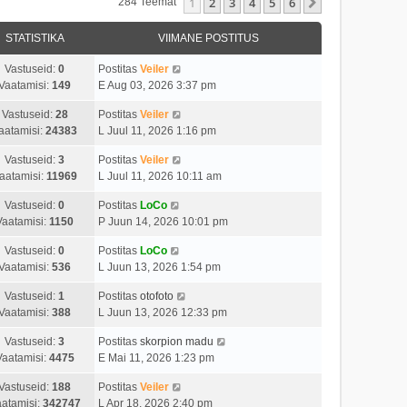
1
2
3
4
5
6
Järgmine
284 Teemat
STATISTIKA
VIIMANE POSTITUS
Vastuseid:
0
Postitas
Veiler
Vaatamisi:
149
E Aug 03, 2026 3:37 pm
Vastuseid:
28
Postitas
Veiler
aatamisi:
24383
L Juul 11, 2026 1:16 pm
Vastuseid:
3
Postitas
Veiler
aatamisi:
11969
L Juul 11, 2026 10:11 am
Vastuseid:
0
Postitas
LoCo
Vaatamisi:
1150
P Juun 14, 2026 10:01 pm
Vastuseid:
0
Postitas
LoCo
Vaatamisi:
536
L Juun 13, 2026 1:54 pm
Vastuseid:
1
Postitas
otofoto
Vaatamisi:
388
L Juun 13, 2026 12:33 pm
Vastuseid:
3
Postitas
skorpion madu
Vaatamisi:
4475
E Mai 11, 2026 1:23 pm
Vastuseid:
188
Postitas
Veiler
atamisi:
342747
L Apr 18, 2026 2:40 pm