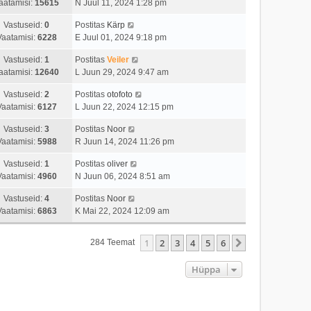
aatamisi:
15615
N Juul 11, 2024 1:28 pm
Vastuseid:
0
Postitas
Kärp
Vaatamisi:
6228
E Juul 01, 2024 9:18 pm
Vastuseid:
1
Postitas
Veiler
aatamisi:
12640
L Juun 29, 2024 9:47 am
Vastuseid:
2
Postitas
otofoto
Vaatamisi:
6127
L Juun 22, 2024 12:15 pm
Vastuseid:
3
Postitas
Noor
Vaatamisi:
5988
R Juun 14, 2024 11:26 pm
Vastuseid:
1
Postitas
oliver
Vaatamisi:
4960
N Juun 06, 2024 8:51 am
Vastuseid:
4
Postitas
Noor
Vaatamisi:
6863
K Mai 22, 2024 12:09 am
1
2
3
4
5
6
Järgmine
284 Teemat
Hüppa