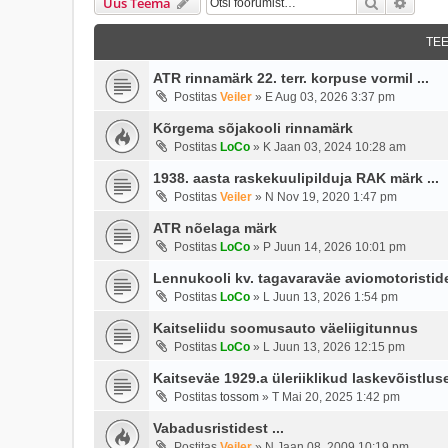
Otsi
Täien
Uus Teema
TE
ATR rinnamärk 22. terr. korpuse vormil ...
Postitas
Veiler
»
E Aug 03, 2026 3:37 pm
Kõrgema sõjakooli rinnamärk
Postitas
LoCo
»
K Jaan 03, 2024 10:28 am
1938. aasta raskekuulipilduja RAK märk ...
Postitas
Veiler
»
N Nov 19, 2020 1:47 pm
ATR nõelaga märk
Postitas
LoCo
»
P Juun 14, 2026 10:01 pm
Lennukooli kv. tagavaraväe aviomotoristide
Postitas
LoCo
»
L Juun 13, 2026 1:54 pm
Kaitseliidu soomusauto väeliigitunnus
Postitas
LoCo
»
L Juun 13, 2026 12:15 pm
Kaitseväe 1929.a üleriiklikud laskevõistlus
Postitas
tossom
»
T Mai 20, 2025 1:42 pm
Vabadusristidest ...
Postitas
Veiler
»
N Jaan 08, 2009 10:19 pm