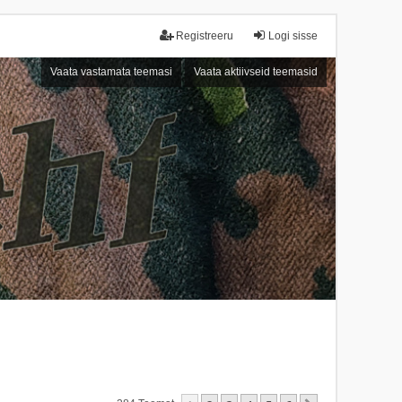
Registreeru
Logi sisse
Vaata vastamata teemasi
Vaata aktiivseid teemasid