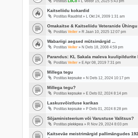
Postitas
LoCo
»
L Veebr 15, 2025 5:43 pm
Kaitseliidu kokardid
Postitas
Raudrist
»
L Okt 24, 2009 1:31 am
Omakaitse & Kaitseliidu Veteranide Ühingu 
Postitas
Veiler
»
R Jaan 10, 2025 12:07 pm
Wabariigi aegsed mütsimärgid ...
Postitas
Veiler
»
N Dets 18, 2008 4:59 pm
Parandus: KL Sakala maleva kuulipildurite 
Postitas
Veiler
»
E Apr 08, 2019 7:31 pm
Millega tegu
Postitas
kepsuke
»
N Dets 12, 2024 10:17 pm
Millega tegu?
Postitas
kepsuke
»
E Dets 02, 2024 8:14 pm
Laskusvõistluse karikas
Postitas
kepsuke
»
P Dets 01, 2024 8:28 pm
Sõjaministeerium või Varustuse Valitsus?
Postitas
plekkpea
»
R Nov 29, 2024 8:03 pm
Kaitseväe meistrimärgid pallimängudes 19