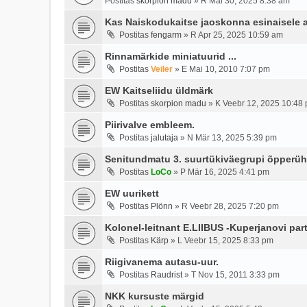
Postitas
skorpion madu
»
R Mai 30, 2025 8:38 am
Kas Naiskodukaitse jaoskonna esinaisele 
Postitas
fengarm
»
R Apr 25, 2025 10:59 am
Rinnamärkide miniatuurid ...
Postitas
Veiler
»
E Mai 10, 2010 7:07 pm
EW Kaitseliidu üldmärk
Postitas
skorpion madu
»
K Veebr 12, 2025 10:48
Piirivalve embleem.
Postitas
jalutaja
»
N Mär 13, 2025 5:39 pm
Senitundmatu 3. suurtükiväegrupi õpperü
Postitas
LoCo
»
P Mär 16, 2025 4:41 pm
EW uurikett
Postitas
Plönn
»
R Veebr 28, 2025 7:20 pm
Kolonel-leitnant E.LIIBUS -Kuperjanovi part
Postitas
Kärp
»
L Veebr 15, 2025 8:33 pm
Riigivanema autasu-uur.
Postitas
Raudrist
»
T Nov 15, 2011 3:33 pm
NKK kursuste märgid