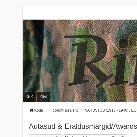
KKK
Otsi
Kodu
Foorumi pealeht
VARUSTUS (1918 - 1940) / EQ
Autasud & Eraldusmärgid/Awards 