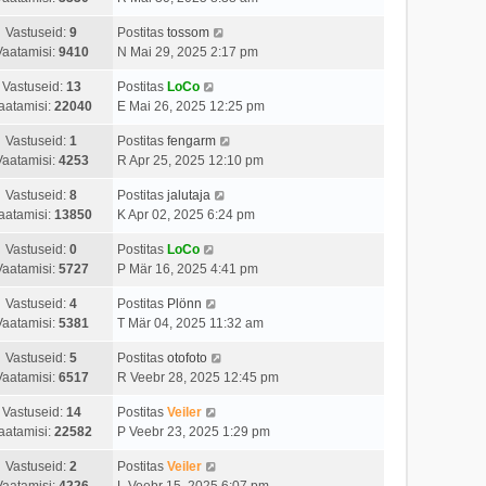
Vastuseid:
9
Postitas
tossom
Vaatamisi:
9410
N Mai 29, 2025 2:17 pm
Vastuseid:
13
Postitas
LoCo
aatamisi:
22040
E Mai 26, 2025 12:25 pm
Vastuseid:
1
Postitas
fengarm
Vaatamisi:
4253
R Apr 25, 2025 12:10 pm
Vastuseid:
8
Postitas
jalutaja
aatamisi:
13850
K Apr 02, 2025 6:24 pm
Vastuseid:
0
Postitas
LoCo
Vaatamisi:
5727
P Mär 16, 2025 4:41 pm
Vastuseid:
4
Postitas
Plönn
Vaatamisi:
5381
T Mär 04, 2025 11:32 am
Vastuseid:
5
Postitas
otofoto
Vaatamisi:
6517
R Veebr 28, 2025 12:45 pm
Vastuseid:
14
Postitas
Veiler
aatamisi:
22582
P Veebr 23, 2025 1:29 pm
Vastuseid:
2
Postitas
Veiler
Vaatamisi:
4226
L Veebr 15, 2025 6:07 pm