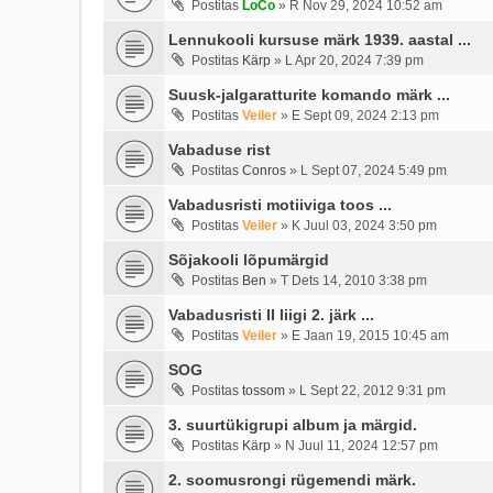
Postitas
LoCo
»
R Nov 29, 2024 10:52 am
Lennukooli kursuse märk 1939. aastal ...
Postitas
Kärp
»
L Apr 20, 2024 7:39 pm
Suusk-jalgaratturite komando märk ...
Postitas
Veiler
»
E Sept 09, 2024 2:13 pm
Vabaduse rist
Postitas
Conros
»
L Sept 07, 2024 5:49 pm
Vabadusristi motiiviga toos ...
Postitas
Veiler
»
K Juul 03, 2024 3:50 pm
Sõjakooli lõpumärgid
Postitas
Ben
»
T Dets 14, 2010 3:38 pm
Vabadusristi II liigi 2. järk ...
Postitas
Veiler
»
E Jaan 19, 2015 10:45 am
SOG
Postitas
tossom
»
L Sept 22, 2012 9:31 pm
3. suurtükigrupi album ja märgid.
Postitas
Kärp
»
N Juul 11, 2024 12:57 pm
2. soomusrongi rügemendi märk.