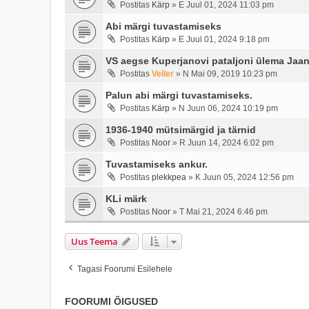
Postitas
Kärp
»
E Juul 01, 2024 11:03 pm
Abi märgi tuvastamiseks
Postitas
Kärp
»
E Juul 01, 2024 9:18 pm
VS aegse Kuperjanovi pataljoni ülema Jaan 
Postitas
Veiler
»
N Mai 09, 2019 10:23 pm
Palun abi märgi tuvastamiseks.
Postitas
Kärp
»
N Juun 06, 2024 10:19 pm
1936-1940 mütsimärgid ja tärnid
Postitas
Noor
»
R Juun 14, 2024 6:02 pm
Tuvastamiseks ankur.
Postitas
plekkpea
»
K Juun 05, 2024 12:56 pm
KLi märk
Postitas
Noor
»
T Mai 21, 2024 6:46 pm
Uus Teema
Tagasi Foorumi Esilehele
FOORUMI ÕIGUSED