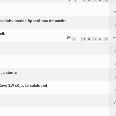
…
V
ervallohvitseride õpperühma rinnamärk
il.
Va
1
14
15
16
17
18
…
 ja stants
ärve EW sõjavãe salaluurel
V