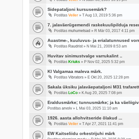
Sidepataljoni kursusemärk?
Postitas
Veiler
»
T Aug 13, 2019 5:36 pm
7. jalaväerügemendi raskekuulipilduja res
Postitas
muhumetsad
»
R Mär 03, 2017 4:11 pm
Auastme-, kuuluvus- ja erialatunnused vorm
Postitas
Raudrist
»
N Mai 21, 2009 8:53 am
Huvitav sinimustvalge varrukalint ..
Postitas
Kriuks
»
P Nov 02, 2025 5:32 pm
Kl Valgamaa maleva märk.
Postitas
Vibrators
»
E Okt 20, 2025 12:28 pm
Sakala üksiku jalaväepataljoni M31 trafarett
Postitas
LoCo
»
K Aug 20, 2025 7:08 pm
Eraldusmärke; tunnusmärke; ja ka väeliigiv
Postitas
arvolv
»
L Mai 03, 2025 11:10 am
1926. aasta allohvitseride õlakud ...
Postitas
Veiler
»
T Apr 27, 2021 11:41 pm
EW Kaitseliidu orkestrijuhi märk