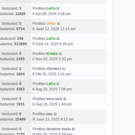
Vastuseid:
3
Postitas
LoCo
aatamisi:
11885
K Apr 08, 2026 3:38 pm
Vastuseid:
5
Postitas
Veiler
Vaatamisi:
9754
E Jaan 12, 2026 12:14 am
Vastuseid:
256
Postitas
LoCo
atamisi:
513899
P Dets 14, 2025 6:45 pm
Vastuseid:
0
Postitas
Kriuks
Vaatamisi:
2305
P Nov 02, 2025 5:32 pm
Vastuseid:
2
Postitas
Vibrators
Vaatamisi:
1804
E Okt 20, 2025 1:01 pm
Vastuseid:
0
Postitas
LoCo
Vaatamisi:
4393
K Aug 20, 2025 7:08 pm
Vastuseid:
5
Postitas
vana kala
Vaatamisi:
7651
E Aug 18, 2025 1:46 pm
Vastuseid:
6
Postitas
ppp
aatamisi:
15489
R Juun 13, 2025 9:12 am
Vastuseid:
0
Postitas
skorpion madu
Vaatamisi:
3330
R Mai 30, 2025 8:38 am