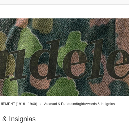
UIPMENT (1918 - 1940)
Autasud & Eraldusmärgid/Awards & Insignias
& Insignias