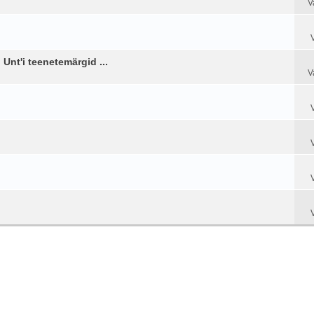
V
Unt'i teenetemärgid ...
V