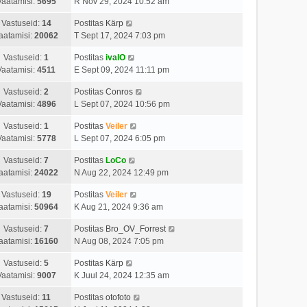
Vaatamisi:
5695
R Nov 29, 2024 10:52 am
Vastuseid:
14
Postitas
Kärp
aatamisi:
20062
T Sept 17, 2024 7:03 pm
Vastuseid:
1
Postitas
ivalO
Vaatamisi:
4511
E Sept 09, 2024 11:11 pm
Vastuseid:
2
Postitas
Conros
Vaatamisi:
4896
L Sept 07, 2024 10:56 pm
Vastuseid:
1
Postitas
Veiler
Vaatamisi:
5778
L Sept 07, 2024 6:05 pm
Vastuseid:
7
Postitas
LoCo
aatamisi:
24022
N Aug 22, 2024 12:49 pm
Vastuseid:
19
Postitas
Veiler
aatamisi:
50964
K Aug 21, 2024 9:36 am
Vastuseid:
7
Postitas
Bro_OV_Forrest
aatamisi:
16160
N Aug 08, 2024 7:05 pm
Vastuseid:
5
Postitas
Kärp
Vaatamisi:
9007
K Juul 24, 2024 12:35 am
Vastuseid:
11
Postitas
otofoto