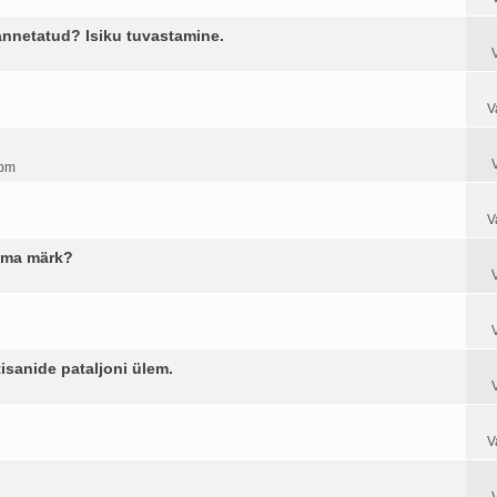
annetatud? Isiku tuvastamine.
V
 pm
V
hma märk?
isanide pataljoni ülem.
V