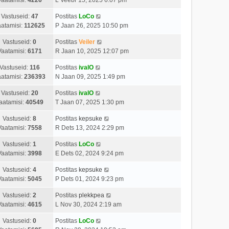
Vastuseid:
47
Postitas
LoCo
atamisi:
112625
P Jaan 26, 2025 10:50 pm
Vastuseid:
0
Postitas
Veiler
Vaatamisi:
6171
R Jaan 10, 2025 12:07 pm
Vastuseid:
116
Postitas
ivalO
atamisi:
236393
N Jaan 09, 2025 1:49 pm
Vastuseid:
20
Postitas
ivalO
aatamisi:
40549
T Jaan 07, 2025 1:30 pm
Vastuseid:
8
Postitas
kepsuke
Vaatamisi:
7558
R Dets 13, 2024 2:29 pm
Vastuseid:
1
Postitas
LoCo
Vaatamisi:
3998
E Dets 02, 2024 9:24 pm
Vastuseid:
4
Postitas
kepsuke
Vaatamisi:
5045
P Dets 01, 2024 9:23 pm
Vastuseid:
2
Postitas
plekkpea
Vaatamisi:
4615
L Nov 30, 2024 2:19 am
Vastuseid:
0
Postitas
LoCo