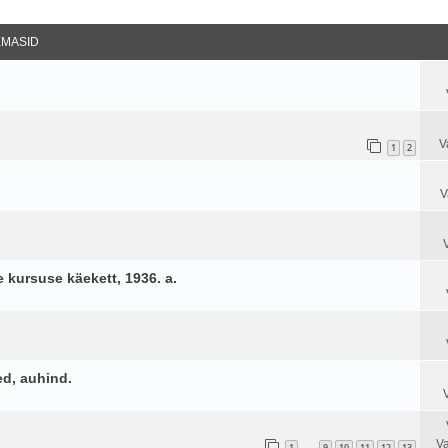
datud Otsing
EMASID
V
1
2
V
 kursuse käekett, 1936. a.
ed, auhind.
Va
1
9
10
11
12
13