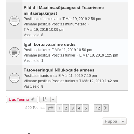
Pildid I Maailmasõjaaegsest Tsaarivene
militaarajakirjast
Postitas
muhumetsad
» T Mär 19, 2019 2:59 pm
Viimane postitus Postitas
muhumetsad
»
T Mär 19, 2019 10:09 pm
Vastuseid:
8
Igati kõrtsivääriline uudis
Postitas
funker
» E Mär 11, 2019 10:50 pm
Viimane postitus Postitas
funker
»
E Mär 18, 2019 1:25 pm
Vastuseid:
1
Tätoveeringud Nõukogude armees
Postitas
mismismis
» E Mär 11, 2019 7:10 pm
Viimane postitus Postitas
funker
»
T Mär 12, 2019 1:42 pm
Vastuseid:
8
Uus Teema
1
. Leht
12
-st
1
2
3
4
5
12
Järgmine
590 Teemat
…
Hüppa