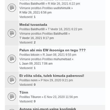
Postitas
Baldhur88
» R Mär 26, 2021 6:22 pm
Viimane postitus Postitas
uudishimulik
»
R Mär 26, 2021 6:56 pm
Vastuseid:
1
Medal tuvastada
Postitas
Baldhur88
» T Veebr 16, 2021 6:22 pm
Viimane postitus Postitas
Baldhur88
»
T Veebr 16, 2021 9:17 pm
Vastuseid:
2
Palun abi mis EW ikooniga on tegu ???
Postitas
bitcoin
» R Jaan 08, 2021 9:55 pm
Viimane postitus Postitas
muhumetsad
»
L Jaan 09, 2021 7:06 am
Vastuseid:
1
Et võita sõda, tuleb kimuda paberossi!
Postitas
nonn
» P Nov 29, 2020 9:21 pm
Vastuseid:
0
Tünn
Postitas
Tiburon
» E Nov 23, 2020 11:56 pm
Vastuseid:
0
Autoga sini-must-valge koolimärk