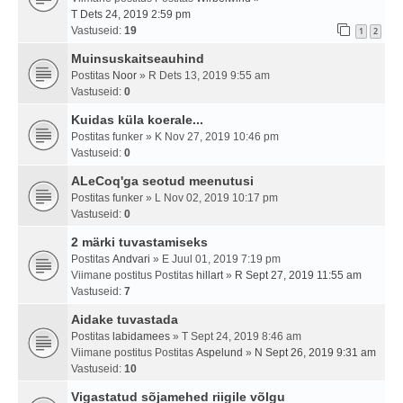
T Dets 24, 2019 2:59 pm
Vastuseid:
19
1
2
Muinsuskaitseauhind
Postitas
Noor
» R Dets 13, 2019 9:55 am
Vastuseid:
0
Kuidas küla koerale...
Postitas
funker
» K Nov 27, 2019 10:46 pm
Vastuseid:
0
ALeCoq'ga seotud meenutusi
Postitas
funker
» L Nov 02, 2019 10:17 pm
Vastuseid:
0
2 märki tuvastamiseks
Postitas
Andvari
» E Juul 01, 2019 7:19 pm
Viimane postitus Postitas
hillart
»
R Sept 27, 2019 11:55 am
Vastuseid:
7
Aidake tuvastada
Postitas
labidamees
» T Sept 24, 2019 8:46 am
Viimane postitus Postitas
Aspelund
»
N Sept 26, 2019 9:31 am
Vastuseid:
10
Vigastatud sõjamehed riigile võlgu