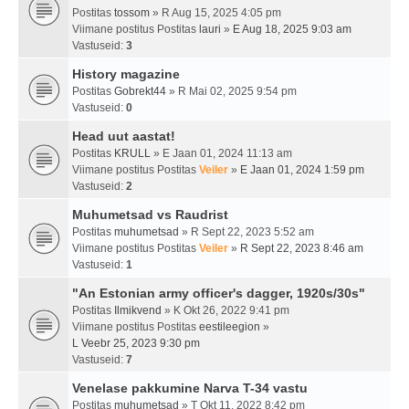
Postitas
tossom
» R Aug 15, 2025 4:05 pm
Viimane postitus Postitas
lauri
»
E Aug 18, 2025 9:03 am
Vastuseid:
3
History magazine
Postitas
Gobrekt44
» R Mai 02, 2025 9:54 pm
Vastuseid:
0
Head uut aastat!
Postitas
KRULL
» E Jaan 01, 2024 11:13 am
Viimane postitus Postitas
Veiler
»
E Jaan 01, 2024 1:59 pm
Vastuseid:
2
Muhumetsad vs Raudrist
Postitas
muhumetsad
» R Sept 22, 2023 5:52 am
Viimane postitus Postitas
Veiler
»
R Sept 22, 2023 8:46 am
Vastuseid:
1
"An Estonian army officer's dagger, 1920s/30s"
Postitas
Ilmikvend
» K Okt 26, 2022 9:41 pm
Viimane postitus Postitas
eestileegion
»
L Veebr 25, 2023 9:30 pm
Vastuseid:
7
Venelase pakkumine Narva T-34 vastu
Postitas
muhumetsad
» T Okt 11, 2022 8:42 pm