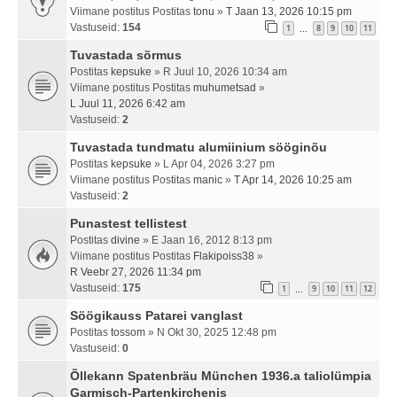
Viimane postitus Postitas
tonu
»
T Jaan 13, 2026 10:15 pm
Vastuseid:
154
1
8
9
10
11
…
Tuvastada sõrmus
Postitas
kepsuke
» R Juul 10, 2026 10:34 am
Viimane postitus Postitas
muhumetsad
»
L Juul 11, 2026 6:42 am
Vastuseid:
2
Tuvastada tundmatu alumiinium sööginõu
Postitas
kepsuke
» L Apr 04, 2026 3:27 pm
Viimane postitus Postitas
manic
»
T Apr 14, 2026 10:25 am
Vastuseid:
2
Punastest tellistest
Postitas
divine
» E Jaan 16, 2012 8:13 pm
Viimane postitus Postitas
Flakipoiss38
»
R Veebr 27, 2026 11:34 pm
Vastuseid:
175
1
9
10
11
12
…
Söögikauss Patarei vanglast
Postitas
tossom
» N Okt 30, 2025 12:48 pm
Vastuseid:
0
Õllekann Spatenbräu München 1936.a taliolümpia
Garmisch-Partenkirchenis