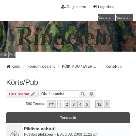
Registreeru
Logi sisse
Vaata vastamata teemasi
Vaata aktiivseid teemasid
KKK
Otsi
Kodu
Foorumi pealeht
KÕIK MUU / EVERYTHING ELSE
Kõrts/Pub
Kõrts/Pub
Otsi
Täiendatud Otsing
Uus Teema
1
. Leht
12
-st
1
2
3
4
5
12
Järgmine
590 Teemat
…
Teemasid
Pildista nähtut!
Postitas
plekkpea
» E Aug 03, 2009 11:22 pm