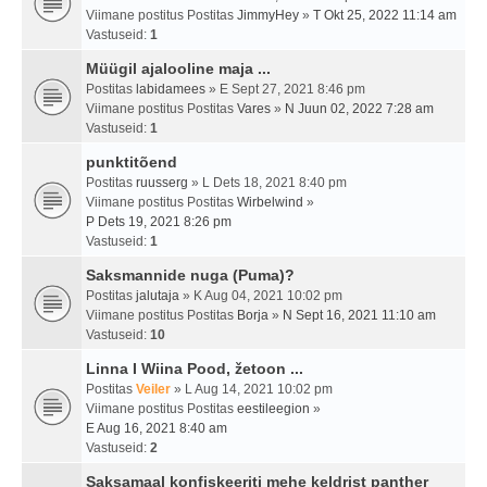
Viimane postitus Postitas
JimmyHey
»
T Okt 25, 2022 11:14 am
Vastuseid:
1
Müügil ajalooline maja ...
Postitas
labidamees
» E Sept 27, 2021 8:46 pm
Viimane postitus Postitas
Vares
»
N Juun 02, 2022 7:28 am
Vastuseid:
1
punktitõend
Postitas
ruusserg
» L Dets 18, 2021 8:40 pm
Viimane postitus Postitas
Wirbelwind
»
P Dets 19, 2021 8:26 pm
Vastuseid:
1
Saksmannide nuga (Puma)?
Postitas
jalutaja
» K Aug 04, 2021 10:02 pm
Viimane postitus Postitas
Borja
»
N Sept 16, 2021 11:10 am
Vastuseid:
10
Linna I Wiina Pood, žetoon ...
Postitas
Veiler
» L Aug 14, 2021 10:02 pm
Viimane postitus Postitas
eestileegion
»
E Aug 16, 2021 8:40 am
Vastuseid:
2
Saksamaal konfiskeeriti mehe keldrist panther