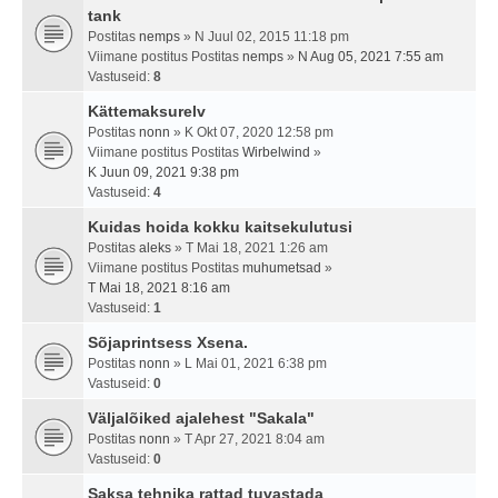
tank
Postitas
nemps
» N Juul 02, 2015 11:18 pm
Viimane postitus Postitas
nemps
»
N Aug 05, 2021 7:55 am
Vastuseid:
8
Kättemaksurelv
Postitas
nonn
» K Okt 07, 2020 12:58 pm
Viimane postitus Postitas
Wirbelwind
»
K Juun 09, 2021 9:38 pm
Vastuseid:
4
Kuidas hoida kokku kaitsekulutusi
Postitas
aleks
» T Mai 18, 2021 1:26 am
Viimane postitus Postitas
muhumetsad
»
T Mai 18, 2021 8:16 am
Vastuseid:
1
Sõjaprintsess Xsena.
Postitas
nonn
» L Mai 01, 2021 6:38 pm
Vastuseid:
0
Väljalõiked ajalehest "Sakala"
Postitas
nonn
» T Apr 27, 2021 8:04 am
Vastuseid:
0
Saksa tehnika rattad tuvastada