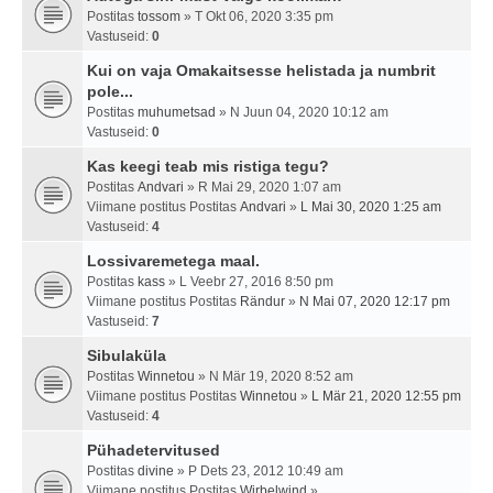
Postitas
tossom
» T Okt 06, 2020 3:35 pm
Vastuseid:
0
Kui on vaja Omakaitsesse helistada ja numbrit
pole...
Postitas
muhumetsad
» N Juun 04, 2020 10:12 am
Vastuseid:
0
Kas keegi teab mis ristiga tegu?
Postitas
Andvari
» R Mai 29, 2020 1:07 am
Viimane postitus Postitas
Andvari
»
L Mai 30, 2020 1:25 am
Vastuseid:
4
Lossivaremetega maal.
Postitas
kass
» L Veebr 27, 2016 8:50 pm
Viimane postitus Postitas
Rändur
»
N Mai 07, 2020 12:17 pm
Vastuseid:
7
Sibulaküla
Postitas
Winnetou
» N Mär 19, 2020 8:52 am
Viimane postitus Postitas
Winnetou
»
L Mär 21, 2020 12:55 pm
Vastuseid:
4
Pühadetervitused
Postitas
divine
» P Dets 23, 2012 10:49 am
Viimane postitus Postitas
Wirbelwind
»