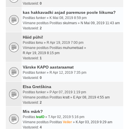
Vastuseid:
0
kas hakkavadki asjad paremuse poole liikuma?
Postitas
funker
» K Mai 08, 2019 8:59 pm
Viimane postitus Postitas
skulmars
»
N Mai 09, 2019 11:43 am
Vastuseid:
2
Häid pühi!
Postitas
tonu
» R Apr 19, 2019 7:00 pm
Viimane postitus Postitas
muhumetsad
»
R Apr 19, 2019 8:15 pm
Vastuseid:
1
Värske KAPO aastaraamat
Postitas
funker
» R Apr 12, 2019 7:35 pm
Vastuseid:
0
Elsa Gretškina
Postitas
funker
» P Apr 07, 2019 1:19 pm
Viimane postitus Postitas
kratt
»
E Apr 08, 2019 4:55 am
Vastuseid:
2
Mis märk?
Postitas
ivalO
» T Apr 02, 2019 5:16 pm
Viimane postitus Postitas
Veiler
»
K Apr 03, 2019 9:29 am
Vastuseid:
4