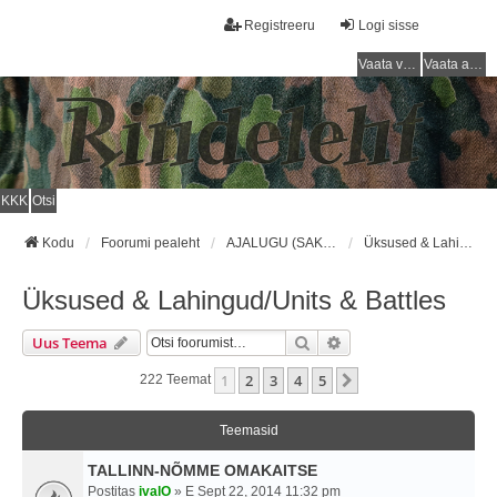
Registreeru
Logi sisse
Vaata vastamata teemasi
Vaata aktiivseid teemasid
KKK
Otsi
Kodu
Foorumi pealeht
AJALUGU (SAKSA SÕJAVÄGI) / HISTORY (GERMAN ARMY)
Üksused & Lahingud/Units & Battles
Üksused & Lahingud/Units & Battles
Otsi
Täiendatud Otsing
Uus Teema
1
2
3
4
5
Järgmine
222 Teemat
Teemasid
TALLINN-NÕMME OMAKAITSE
Postitas
ivalO
» E Sept 22, 2014 11:32 pm