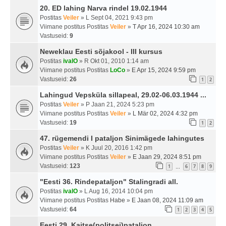
20. ED lahing Narva rindel 19.02.1944
Postitas
Veiler
» L Sept 04, 2021 9:43 pm
Viimane postitus Postitas
Veiler
»
T Apr 16, 2024 10:30 am
Vastuseid:
9
Neweklau Eesti sõjakool - III kursus
Postitas
ivalO
» R Okt 01, 2010 1:14 am
Viimane postitus Postitas
LoCo
»
E Apr 15, 2024 9:59 pm
Vastuseid:
26
1
2
Lahingud Vepsküla sillapeal, 29.02-06.03.1944 ...
Postitas
Veiler
» P Jaan 21, 2024 5:23 pm
Viimane postitus Postitas
Veiler
»
L Mär 02, 2024 4:32 pm
Vastuseid:
19
1
2
47. rügemendi I pataljon Sinimägede lahingutes
Postitas
Veiler
» K Juul 20, 2016 1:42 pm
Viimane postitus Postitas
Veiler
»
E Jaan 29, 2024 8:51 pm
Vastuseid:
123
1
6
7
8
9
…
"Eesti 36. Rindepataljon" Stalingradi all.
Postitas
ivalO
» L Aug 16, 2014 10:04 pm
Viimane postitus Postitas
Habe
»
E Jaan 08, 2024 11:09 am
Vastuseid:
64
1
2
3
4
5
Eesti 29. Kaitse(politsei)pataljon