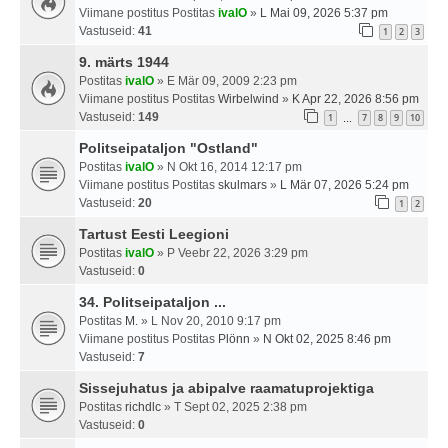
Viimane postitus Postitas
ivalO
»
L Mai 09, 2026 5:37 pm
Vastuseid:
41
1
2
3
9. märts 1944
Postitas
ivalO
» E Mär 09, 2009 2:23 pm
Viimane postitus Postitas
Wirbelwind
»
K Apr 22, 2026 8:56 pm
Vastuseid:
149
1
7
8
9
10
…
Politseipataljon "Ostland"
Postitas
ivalO
» N Okt 16, 2014 12:17 pm
Viimane postitus Postitas
skulmars
»
L Mär 07, 2026 5:24 pm
Vastuseid:
20
1
2
Tartust Eesti Leegioni
Postitas
ivalO
» P Veebr 22, 2026 3:29 pm
Vastuseid:
0
34. Politseipataljon ...
Postitas
M.
» L Nov 20, 2010 9:17 pm
Viimane postitus Postitas
Plönn
»
N Okt 02, 2025 8:46 pm
Vastuseid:
7
Sissejuhatus ja abipalve raamatuprojektiga
Postitas
richdlc
» T Sept 02, 2025 2:38 pm
Vastuseid:
0