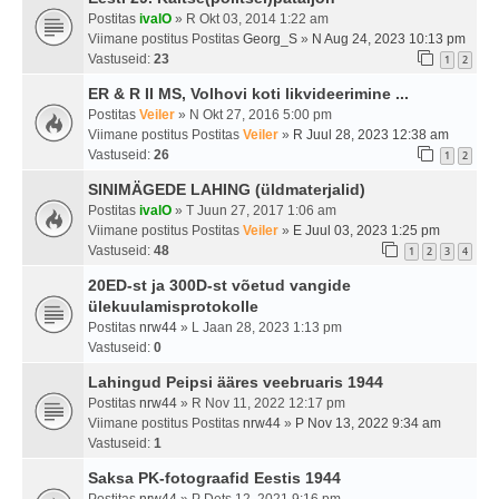
Postitas
ivalO
» R Okt 03, 2014 1:22 am
Viimane postitus Postitas
Georg_S
»
N Aug 24, 2023 10:13 pm
Vastuseid:
23
1
2
ER & R II MS, Volhovi koti likvideerimine ...
Postitas
Veiler
» N Okt 27, 2016 5:00 pm
Viimane postitus Postitas
Veiler
»
R Juul 28, 2023 12:38 am
Vastuseid:
26
1
2
SINIMÄGEDE LAHING (üldmaterjalid)
Postitas
ivalO
» T Juun 27, 2017 1:06 am
Viimane postitus Postitas
Veiler
»
E Juul 03, 2023 1:25 pm
Vastuseid:
48
1
2
3
4
20ED-st ja 300D-st võetud vangide
ülekuulamisprotokolle
Postitas
nrw44
» L Jaan 28, 2023 1:13 pm
Vastuseid:
0
Lahingud Peipsi ääres veebruaris 1944
Postitas
nrw44
» R Nov 11, 2022 12:17 pm
Viimane postitus Postitas
nrw44
»
P Nov 13, 2022 9:34 am
Vastuseid:
1
Saksa PK-fotograafid Eestis 1944