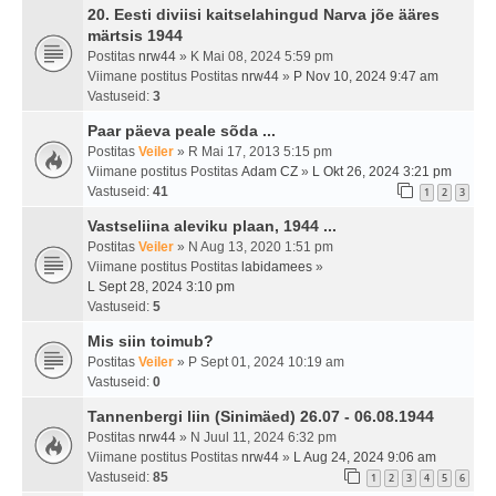
20. Eesti diviisi kaitselahingud Narva jõe ääres
märtsis 1944
Postitas
nrw44
» K Mai 08, 2024 5:59 pm
Viimane postitus Postitas
nrw44
»
P Nov 10, 2024 9:47 am
Vastuseid:
3
Paar päeva peale sõda ...
Postitas
Veiler
» R Mai 17, 2013 5:15 pm
Viimane postitus Postitas
Adam CZ
»
L Okt 26, 2024 3:21 pm
Vastuseid:
41
1
2
3
Vastseliina aleviku plaan, 1944 ...
Postitas
Veiler
» N Aug 13, 2020 1:51 pm
Viimane postitus Postitas
labidamees
»
L Sept 28, 2024 3:10 pm
Vastuseid:
5
Mis siin toimub?
Postitas
Veiler
» P Sept 01, 2024 10:19 am
Vastuseid:
0
Tannenbergi liin (Sinimäed) 26.07 - 06.08.1944
Postitas
nrw44
» N Juul 11, 2024 6:32 pm
Viimane postitus Postitas
nrw44
»
L Aug 24, 2024 9:06 am
Vastuseid:
85
1
2
3
4
5
6