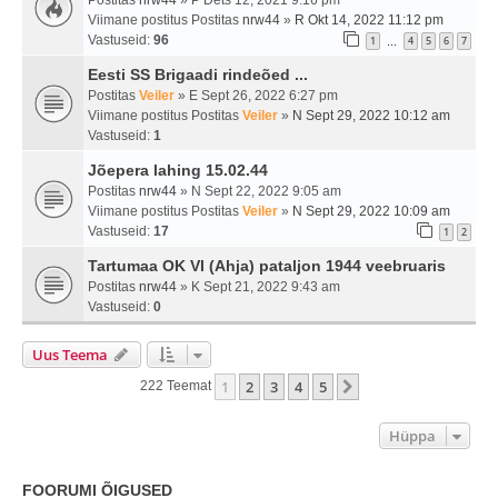
Postitas
nrw44
» P Dets 12, 2021 9:16 pm
Viimane postitus Postitas
nrw44
»
R Okt 14, 2022 11:12 pm
Vastuseid:
96
1
4
5
6
7
…
Eesti SS Brigaadi rindeõed ...
Postitas
Veiler
» E Sept 26, 2022 6:27 pm
Viimane postitus Postitas
Veiler
»
N Sept 29, 2022 10:12 am
Vastuseid:
1
Jõepera lahing 15.02.44
Postitas
nrw44
» N Sept 22, 2022 9:05 am
Viimane postitus Postitas
Veiler
»
N Sept 29, 2022 10:09 am
Vastuseid:
17
1
2
Tartumaa OK VI (Ahja) pataljon 1944 veebruaris
Postitas
nrw44
» K Sept 21, 2022 9:43 am
Vastuseid:
0
Uus Teema
1
2
3
4
5
Järgmine
222 Teemat
Hüppa
FOORUMI ÕIGUSED