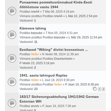
Punaarmee pommitusrünnakud Kirde-Eesti
õlitööstuse vastu 1944
Postitas
nrw44
» T Mai 06, 2025 4:19 pm
Viimane postitus Postitas
nrw44
»
L Mai 10, 2025 2:54 pm
Vastuseid:
1
Kärevere lahing
Postitas
kepsuke
» T Nov 05, 2024 4:31 pm
Viimane postitus Postitas
kepsuke
»
L Mär 29, 2025 11:54 pm
Vastuseid:
11
Eestlased "Wiking" diviisi koosseisus ...
Postitas
Veiler
» N Veebr 08, 2024 11:38 am
Viimane postitus Postitas
Drachenheim
»
P Veebr 23, 2025 3:16 pm
Vastuseid:
2
1941. aasta lahingud Raplas
Postitas
Veiler
» L Juul 18, 2015 9:30 pm
Viimane postitus Postitas
Veiler
»
P Jaan 19, 2025 8:38 pm
Vastuseid:
23
1
2
183/17 Sicherungsabteilung 1941/1942 German
Estonian WH
Postitas
arvolv
» P Jaan 19, 2025 7:38 am
Vastuseid:
0