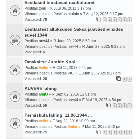
Eestlased teostavad raadioluuret
Postitas
tonu
» K Juul 06, 2011 3:17 pm
Viimane postitus Postitas
otofoto
»
T Aug 12, 2025 9:17 pm
Vastuseid:
79
1
2
3
4
5
6
Eestlastest allüksused Saksa jalaväediviisides
suvel 1944
Postitas
nrw44
» R Juun 20, 2025 8:53 pm
Viimane postitus Postitas
nrw44
»
R Juun 27, 2025 9:28 am
Vastuseid:
6
Omakaitse Juhtide Kool ...
Postitas
Veiler
» R Okt 11, 2013 9:41 pm
Viimane postitus Postitas
PKJ
»
E Juun 23, 2025 9:17 pm
Vastuseid:
28
1
2
AUVERE lahing
Postitas
ivalO
» R Sept 02, 2016 12:01 pm
Viimane postitus Postitas
nrw44
»
E Mai 19, 2025 4:54 pm
Vastuseid:
56
1
2
3
4
Permisküla lahing, 11.08.1944 ...
Postitas
Veiler
» T Aug 28, 2018 10:00 pm
Viimane postitus Postitas
Veiler
»
P Mai 11, 2025 3:42 pm
Vastuseid:
75
1
2
3
4
5
6