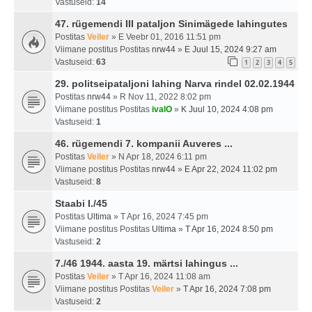
Vastuseid:
14
47. rügemendi III pataljon Sinimägede lahingutes
Postitas
Veiler
» E Veebr 01, 2016 11:51 pm
Viimane postitus Postitas
nrw44
»
E Juul 15, 2024 9:27 am
Vastuseid:
63
1
2
3
4
5
29. politseipataljoni lahing Narva rindel 02.02.1944
Postitas
nrw44
» R Nov 11, 2022 8:02 pm
Viimane postitus Postitas
ivalO
»
K Juul 10, 2024 4:08 pm
Vastuseid:
1
46. rügemendi 7. kompanii Auveres ...
Postitas
Veiler
» N Apr 18, 2024 6:11 pm
Viimane postitus Postitas
nrw44
»
E Apr 22, 2024 11:02 pm
Vastuseid:
8
Staabi I./45
Postitas
Ultima
» T Apr 16, 2024 7:45 pm
Viimane postitus Postitas
Ultima
»
T Apr 16, 2024 8:50 pm
Vastuseid:
2
7./46 1944. aasta 19. märtsi lahingus ...
Postitas
Veiler
» T Apr 16, 2024 11:08 am
Viimane postitus Postitas
Veiler
»
T Apr 16, 2024 7:08 pm
Vastuseid:
2