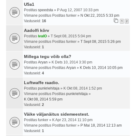
U5a1
Postitas
speedsta
» P Aug 12, 2007 10:33 pm
Viimane postitus Postitas
funker
»
N Okt 22, 2015 5:33 pm
Vastuseid:
16
1
2
Aadolfi kõrv
Postitas
ivalO
» T Sept 08, 2015 5:04 pm
Viimane postitus Postitas
funker
»
T Sept 08, 2015 5:26 pm
Vastuseid:
1
Millega tegu võib olla?
Postitas
Aryan
» K Dets 10, 2014 3:30 pm
Viimane postitus Postitas
Aryan
»
K Dets 10, 2014 10:05 pm
Vastuseid:
4
Luftwaffe raadio.
Postitas
punkriehitaja
» K Okt 08, 2014 1:52 pm
Viimane postitus Postitas
punkriehitaja
»
K Okt 08, 2014 5:59 pm
Vastuseid:
2
Väike väljanäitus sidemeestest.
Postitas
funker
» K Apr 23, 2014 11:10 pm
Viimane postitus Postitas
funker
»
P Mai 18, 2014 12:13 am
Vastuseid:
1