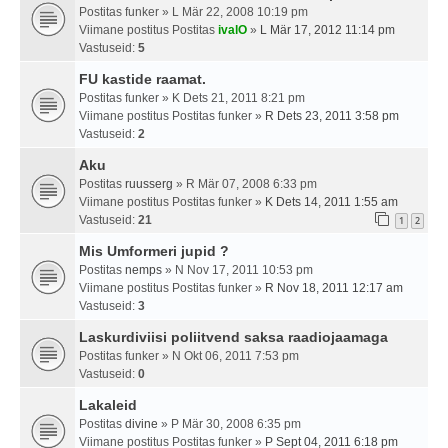
Postitas
funker
» L Mär 22, 2008 10:19 pm
Viimane postitus Postitas
ivalO
»
L Mär 17, 2012 11:14 pm
Vastuseid:
5
FU kastide raamat.
Postitas
funker
» K Dets 21, 2011 8:21 pm
Viimane postitus Postitas
funker
»
R Dets 23, 2011 3:58 pm
Vastuseid:
2
Aku
Postitas
ruusserg
» R Mär 07, 2008 6:33 pm
Viimane postitus Postitas
funker
»
K Dets 14, 2011 1:55 am
Vastuseid:
21
1
2
Mis Umformeri jupid ?
Postitas
nemps
» N Nov 17, 2011 10:53 pm
Viimane postitus Postitas
funker
»
R Nov 18, 2011 12:17 am
Vastuseid:
3
Laskurdiviisi poliitvend saksa raadiojaamaga
Postitas
funker
» N Okt 06, 2011 7:53 pm
Vastuseid:
0
Lakaleid
Postitas
divine
» P Mär 30, 2008 6:35 pm
Viimane postitus Postitas
funker
»
P Sept 04, 2011 6:18 pm