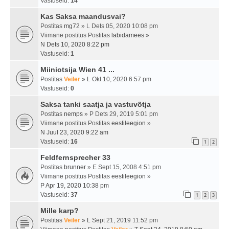
Vastuseid:
14
Kas Saksa maandusvai?
Postitas
mg72
» L Dets 05, 2020 10:08 pm
Viimane postitus Postitas
labidamees
»
N Dets 10, 2020 8:22 pm
Vastuseid:
1
Miiniotsija Wien 41 ...
Postitas
Veiler
» L Okt 10, 2020 6:57 pm
Vastuseid:
0
Saksa tanki saatja ja vastuvõtja
Postitas
nemps
» P Dets 29, 2019 5:01 pm
Viimane postitus Postitas
eestileegion
»
N Juul 23, 2020 9:22 am
Vastuseid:
16
1
2
Feldfernsprecher 33
Postitas
brunner
» E Sept 15, 2008 4:51 pm
Viimane postitus Postitas
eestileegion
»
P Apr 19, 2020 10:38 pm
Vastuseid:
37
1
2
3
Mille karp?
Postitas
Veiler
» L Sept 21, 2019 11:52 pm