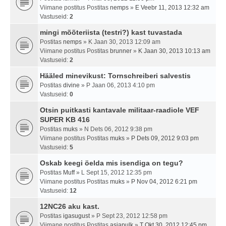
Viimane postitus Postitas
nemps
»
E Veebr 11, 2013 12:32 am
Vastuseid:
2
mingi mõõteriista (testri?) kast tuvastada
Postitas
nemps
» K Jaan 30, 2013 12:09 am
Viimane postitus Postitas
brunner
»
K Jaan 30, 2013 10:13 am
Vastuseid:
2
Hääled minevikust: Tornschreiberi salvestis
Postitas
divine
» P Jaan 06, 2013 4:10 pm
Vastuseid:
0
Otsin puitkasti kantavale militaar-raadiole VEF
SUPER KB 416
Postitas
muks
» N Dets 06, 2012 9:38 pm
Viimane postitus Postitas
muks
»
P Dets 09, 2012 9:03 pm
Vastuseid:
5
Oskab keegi öelda mis isendiga on tegu?
Postitas
Muff
» L Sept 15, 2012 12:35 pm
Viimane postitus Postitas
muks
»
P Nov 04, 2012 6:21 pm
Vastuseid:
12
12NC26 aku kast.
Postitas
igasugust
» P Sept 23, 2012 12:58 pm
Viimane postitus Postitas
asjapulk
»
T Okt 30, 2012 12:45 pm