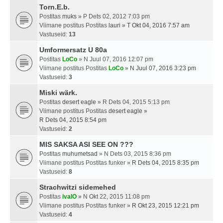
Torn.E.b.
Postitas
muks
» P Dets 02, 2012 7:03 pm
Viimane postitus Postitas
lauri
»
T Okt 04, 2016 7:57 am
Vastuseid:
13
Umformersatz U 80a
Postitas
LoCo
» N Juul 07, 2016 12:07 pm
Viimane postitus Postitas
LoCo
»
N Juul 07, 2016 3:23 pm
Vastuseid:
3
Miski wärk.
Postitas
desert eagle
» R Dets 04, 2015 5:13 pm
Viimane postitus Postitas
desert eagle
»
R Dets 04, 2015 8:54 pm
Vastuseid:
2
MIS SAKSA ASI SEE ON ???
Postitas
muhumetsad
» N Dets 03, 2015 8:36 pm
Viimane postitus Postitas
funker
»
R Dets 04, 2015 8:35 pm
Vastuseid:
8
Strachwitzi sidemehed
Postitas
ivalO
» N Okt 22, 2015 11:08 pm
Viimane postitus Postitas
funker
»
R Okt 23, 2015 12:21 pm
Vastuseid:
4