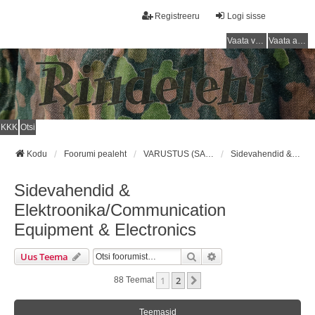
Registreeru
Logi sisse
Vaata vastamata teemasi
Vaata aktiivseid teemasid
KKK
Otsi
Kodu
Foorumi pealeht
VARUSTUS (SAKSA SÕJAVÄGI) / EQUIPMENT (GERMAN ARMY)
Sidevahendid & Elektroonika/Communication Equipment & Electronics
Sidevahendid &
Elektroonika/Communication
Equipment & Electronics
Otsi
Täiendatud Otsing
Uus Teema
1
2
Järgmine
88 Teemat
Teemasid