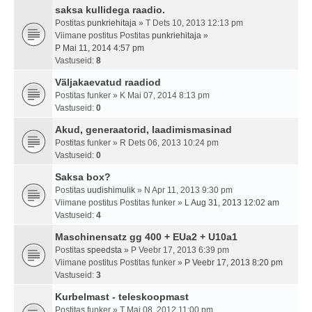
saksa kullidega raadio.
Postitas
punkriehitaja
» T Dets 10, 2013 12:13 pm
Viimane postitus Postitas
punkriehitaja
»
P Mai 11, 2014 4:57 pm
Vastuseid:
8
Väljakaevatud raadiod
Postitas
funker
» K Mai 07, 2014 8:13 pm
Vastuseid:
0
Akud, generaatorid, laadimismasinad
Postitas
funker
» R Dets 06, 2013 10:24 pm
Vastuseid:
0
Saksa box?
Postitas
uudishimulik
» N Apr 11, 2013 9:30 pm
Viimane postitus Postitas
funker
»
L Aug 31, 2013 12:02 am
Vastuseid:
4
Maschinensatz gg 400 + EUa2 + U10a1
Postitas
speedsta
» P Veebr 17, 2013 6:39 pm
Viimane postitus Postitas
funker
»
P Veebr 17, 2013 8:20 pm
Vastuseid:
3
Kurbelmast - teleskoopmast
Postitas
funker
» T Mai 08, 2012 11:00 pm