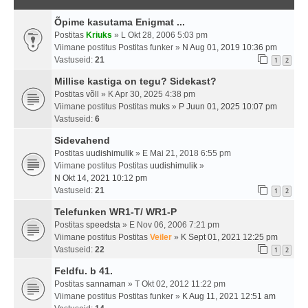
Õpime kasutama Enigmat ...
Postitas
Kriuks
» L Okt 28, 2006 5:03 pm
Viimane postitus Postitas
funker
»
N Aug 01, 2019 10:36 pm
Vastuseid:
21
1
2
Millise kastiga on tegu? Sidekast?
Postitas
võll
» K Apr 30, 2025 4:38 pm
Viimane postitus Postitas
muks
»
P Juun 01, 2025 10:07 pm
Vastuseid:
6
Sidevahend
Postitas
uudishimulik
» E Mai 21, 2018 6:55 pm
Viimane postitus Postitas
uudishimulik
»
N Okt 14, 2021 10:12 pm
Vastuseid:
21
1
2
Telefunken WR1-T/ WR1-P
Postitas
speedsta
» E Nov 06, 2006 7:21 pm
Viimane postitus Postitas
Veiler
»
K Sept 01, 2021 12:25 pm
Vastuseid:
22
1
2
Feldfu. b 41.
Postitas
sannaman
» T Okt 02, 2012 11:22 pm
Viimane postitus Postitas
funker
»
K Aug 11, 2021 12:51 am