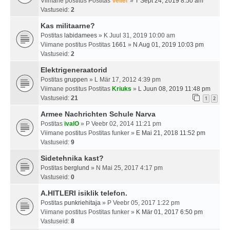
Viimane postitus Postitas
Veiler
»
T Sept 24, 2019 8:50 am
Vastuseid:
2
Kas militaarne?
Postitas
labidamees
» K Juul 31, 2019 10:00 am
Viimane postitus Postitas
1661
»
N Aug 01, 2019 10:03 pm
Vastuseid:
2
Elektrigeneraatorid
Postitas
gruppen
» L Mär 17, 2012 4:39 pm
Viimane postitus Postitas
Kriuks
»
L Juun 08, 2019 11:48 pm
Vastuseid:
21
1
2
Armee Nachrichten Schule Narva
Postitas
ivalO
» P Veebr 02, 2014 11:21 pm
Viimane postitus Postitas
funker
»
E Mai 21, 2018 11:52 pm
Vastuseid:
9
Sidetehnika kast?
Postitas
berglund
» N Mai 25, 2017 4:17 pm
Vastuseid:
0
A.HITLERI isiklik telefon.
Postitas
punkriehitaja
» P Veebr 05, 2017 1:22 pm
Viimane postitus Postitas
funker
»
K Mär 01, 2017 6:50 pm
Vastuseid:
8