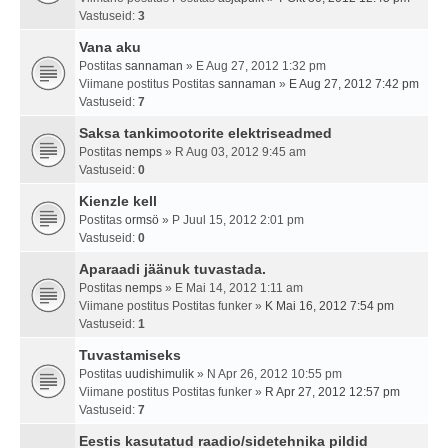
Vastuseid:
3
Vana aku
Postitas
sannaman
» E Aug 27, 2012 1:32 pm
Viimane postitus Postitas
sannaman
»
E Aug 27, 2012 7:42 pm
Vastuseid:
7
Saksa tankimootorite elektriseadmed
Postitas
nemps
» R Aug 03, 2012 9:45 am
Vastuseid:
0
Kienzle kell
Postitas
ormsö
» P Juul 15, 2012 2:01 pm
Vastuseid:
0
Aparaadi jäänuk tuvastada.
Postitas
nemps
» E Mai 14, 2012 1:11 am
Viimane postitus Postitas
funker
»
K Mai 16, 2012 7:54 pm
Vastuseid:
1
Tuvastamiseks
Postitas
uudishimulik
» N Apr 26, 2012 10:55 pm
Viimane postitus Postitas
funker
»
R Apr 27, 2012 12:57 pm
Vastuseid:
7
Eestis kasutatud raadio/sidetehnika pildid