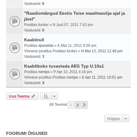
Vastuseid:
6
"Raadiomängud Eestis Teise maailmasõja ajal ja
järel"
Postitas
funker
» N Juul 07, 2011 7:42 pm
Vastuseid:
0
Kaablirull
Postitas
speedsta
» K Mai 11, 2011 9:59 am
Viimane postitus Postitas
funker
»
N Mai 12, 2011 12:48 pm
Vastuseid:
3
Kaabliboks tuvastada AEG Typ U.10a1
Postitas
nemps
» P Apr 10, 2011 4:18 pm
Viimane postitus Postitas
nemps
»
E Apr 11, 2011 10:01 am
Vastuseid:
4
Uus Teema
1
2
Järgmine
88 Teemat
Hüppa
FOORUMI ÕIGUSED