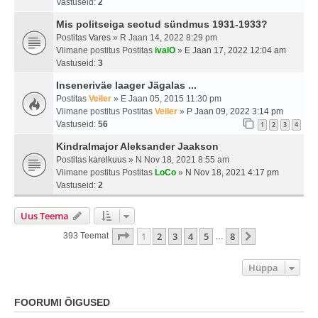
Vastuseid:
2
Mis politseiga seotud sündmus 1931-1933?
Postitas
Vares
» R Jaan 14, 2022 8:29 pm
Viimane postitus Postitas
ivalO
»
E Jaan 17, 2022 12:04 am
Vastuseid:
3
Inseneriväe laager Jägalas ...
Postitas
Veiler
» E Jaan 05, 2015 11:30 pm
Viimane postitus Postitas
Veiler
»
P Jaan 09, 2022 3:14 pm
Vastuseid:
56
1
2
3
4
Kindralmajor Aleksander Jaakson
Postitas
karelkuus
» N Nov 18, 2021 8:55 am
Viimane postitus Postitas
LoCo
»
N Nov 18, 2021 4:17 pm
Vastuseid:
2
Uus Teema
1
. Leht
8
-st
1
2
3
4
5
8
Järgmine
393 Teemat
…
Hüppa
FOORUMI ÕIGUSED