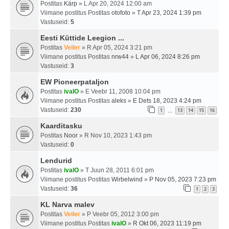
Postitas
Kärp
» L Apr 20, 2024 12:00 am
Viimane postitus Postitas
otofoto
»
T Apr 23, 2024 1:39 pm
Vastuseid:
5
Eesti Küttide Leegion ...
Postitas
Veiler
» R Apr 05, 2024 3:21 pm
Viimane postitus Postitas
nrw44
»
L Apr 06, 2024 8:26 pm
Vastuseid:
3
EW Pioneerpataljon
Postitas
ivalO
» E Veebr 11, 2008 10:04 pm
Viimane postitus Postitas
aleks
»
E Dets 18, 2023 4:24 pm
Vastuseid:
230
1
13
14
15
16
…
Kaarditasku
Postitas
Noor
» R Nov 10, 2023 1:43 pm
Vastuseid:
0
Lendurid
Postitas
ivalO
» T Juun 28, 2011 6:01 pm
Viimane postitus Postitas
Wirbelwind
»
P Nov 05, 2023 7:23 pm
Vastuseid:
36
1
2
3
KL Narva malev
Postitas
Veiler
» P Veebr 05, 2012 3:00 pm
Viimane postitus Postitas
ivalO
»
R Okt 06, 2023 11:19 pm