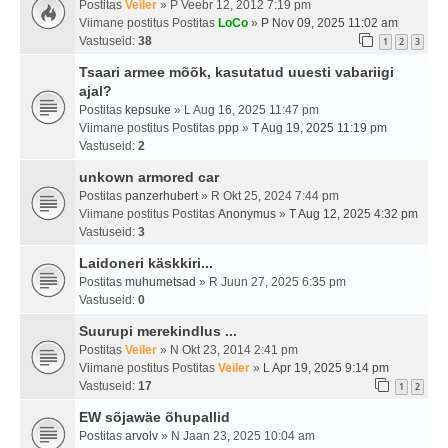
Postitas
Veiler
» P Veebr 12, 2012 7:19 pm
Viimane postitus Postitas
LoCo
»
P Nov 09, 2025 11:02 am
Vastuseid:
38
1
2
3
Tsaari armee mõõk, kasutatud uuesti vabariigi
ajal?
Postitas
kepsuke
» L Aug 16, 2025 11:47 pm
Viimane postitus Postitas
ppp
»
T Aug 19, 2025 11:19 pm
Vastuseid:
2
unkown armored car
Postitas
panzerhubert
» R Okt 25, 2024 7:44 pm
Viimane postitus Postitas
Anonymus
»
T Aug 12, 2025 4:32 pm
Vastuseid:
3
Laidoneri käskkiri...
Postitas
muhumetsad
» R Juun 27, 2025 6:35 pm
Vastuseid:
0
Suurupi merekindlus ...
Postitas
Veiler
» N Okt 23, 2014 2:41 pm
Viimane postitus Postitas
Veiler
»
L Apr 19, 2025 9:14 pm
Vastuseid:
17
1
2
EW sõjawäe õhupallid
Postitas
arvolv
» N Jaan 23, 2025 10:04 am