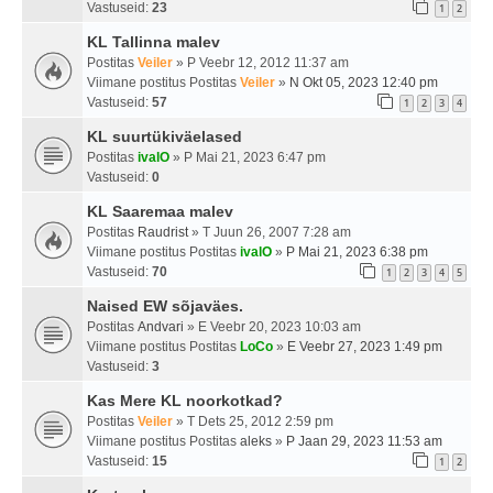
Vastuseid:
23
1
2
KL Tallinna malev
Postitas
Veiler
» P Veebr 12, 2012 11:37 am
Viimane postitus Postitas
Veiler
»
N Okt 05, 2023 12:40 pm
Vastuseid:
57
1
2
3
4
KL suurtükiväelased
Postitas
ivalO
» P Mai 21, 2023 6:47 pm
Vastuseid:
0
KL Saaremaa malev
Postitas
Raudrist
» T Juun 26, 2007 7:28 am
Viimane postitus Postitas
ivalO
»
P Mai 21, 2023 6:38 pm
Vastuseid:
70
1
2
3
4
5
Naised EW sõjaväes.
Postitas
Andvari
» E Veebr 20, 2023 10:03 am
Viimane postitus Postitas
LoCo
»
E Veebr 27, 2023 1:49 pm
Vastuseid:
3
Kas Mere KL noorkotkad?
Postitas
Veiler
» T Dets 25, 2012 2:59 pm
Viimane postitus Postitas
aleks
»
P Jaan 29, 2023 11:53 am
Vastuseid:
15
1
2