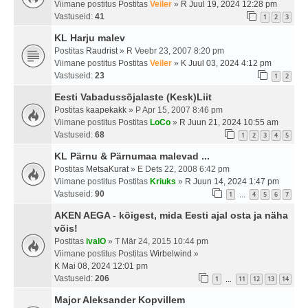
Viimane postitus Postitas
Veiler
»
R Juul 19, 2024 12:28 pm
Vastuseid:
41
1
2
3
KL Harju malev
Postitas
Raudrist
» R Veebr 23, 2007 8:20 pm
Viimane postitus Postitas
Veiler
»
K Juul 03, 2024 4:12 pm
Vastuseid:
23
1
2
Eesti Vabadussõjalaste (Kesk)Liit
Postitas
kaapekakk
» P Apr 15, 2007 8:46 pm
Viimane postitus Postitas
LoCo
»
R Juun 21, 2024 10:55 am
Vastuseid:
68
1
2
3
4
5
KL Pärnu & Pärnumaa malevad ...
Postitas
MetsaKurat
» E Dets 22, 2008 6:42 pm
Viimane postitus Postitas
Kriuks
»
R Juun 14, 2024 1:47 pm
Vastuseid:
90
1
4
5
6
7
…
AKEN AEGA - kõigest, mida Eesti ajal osta ja näha
võis!
Postitas
ivalO
» T Mär 24, 2015 10:44 pm
Viimane postitus Postitas
Wirbelwind
»
K Mai 08, 2024 12:01 pm
Vastuseid:
206
1
11
12
13
14
…
Major Aleksander Kopvillem