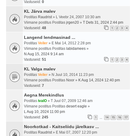
Vastuseid:
0
KL Järva malev
Postitas
Raudrist
» L Veebr 24, 2007 10:30 am
Viimane postitus Postitas
jrgen20
»
T Dets 31, 2024 2:44 pm
Vastuseid:
48
1
2
3
4
Langend lendmasinad ...
Postitas
Veiler
» E Mai 14, 2012 2:28 pm
Viimane postitus Postitas
labidamees
»
N Aug 15, 2024 9:14 am
Vastuseid:
51
1
2
3
4
KL Valga malev
Postitas
Veiler
» N Juul 10, 2014 11:23 pm
Viimane postitus Postitas
Noor
»
K Aug 14, 2024 12:40 pm
Vastuseid:
7
Aegna Merekindlus
Postitas
ivalO
» T Juul 07, 2009 12:46 am
Viimane postitus Postitas
desert eagle
»
L Aug 10, 2024 11:00 pm
Vastuseid:
245
1
14
15
16
17
…
Noorkotkad - Kaitseliidu järelkasv ...
Postitas
Raudrist
» E Mai 07, 2007 12:20 pm