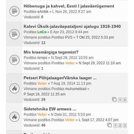
Hõbenuga ja kahvel, Eesti I jalaväerügement
Postitas
eAntiik
» L Nov 26, 2022 9:27 am
Vastuseid:
0
Kalevi Üksik-jalaväepataljoni ajalugu 1918-1940
Postitas
LoCo
» E Apr 23, 2012 9:44 pm
Viimane postitus Postitas
PVS
»
T Okt 25, 2022 5:33 pm
Vastuseid:
12
Mis kraemärgiga tegemist?
Postitas
lemps
» N Sept 29, 2022 10:55 am
Viimane postitus Postitas
Veiler
»
N Sept 29, 2022 11:16 am
Vastuseid:
1
Petseri Põhjalaager/Värska laager ...
Postitas
Veiler
» T Aug 19, 2014 11:13 pm
Viimane postitus Postitas
muhumetsad
»
P Sept 18, 2022 11:35 am
Vastuseid:
29
1
2
Sidetehnika EW armees ...
Postitas
Veiler
» N Dets 01, 2011 5:53 pm
Viimane postitus Postitas
Veiler
»
L Sept 17, 2022 4:07 pm
Vastuseid:
40
1
2
3