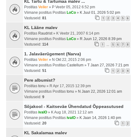
KL Tartu & Tartumaa malev ...
Postitas
Veiler
» P Veebr 05, 2012 6:52 pm
Viimane postitus Postitas
LoCo
»
K Juul 01, 2026 5:02 pm
Vastuseid:
81
1
2
3
4
5
6
KL Lääne malev
Postitas
Raudrist
» K Veebr 21, 2007 6:14 pm
Viimane postitus Postitas
LoCo
»
R Juun 12, 2026 8:39 pm
Vastuseid:
114
1
5
6
7
8
…
1. Jalaväerügement (Narva)
Postitas
Veiler
» N Okt 22, 2015 2:06 pm
Viimane postitus Postitas
Castellum
»
T Jaan 27, 2026 7:21 pm
Vastuseid:
51
1
2
3
4
Pere albumist?
Postitas
tonu
» R Apr 17, 2015 12:39 pm
Viimane postitus Postitas
tonu
»
N Jaan 22, 2026 12:01 am
Vastuseid:
9
Sõjakool - Kaitseväe Ühendatud Õppeasutused
Postitas
ivalO
» K Aug 18, 2021 12:12 am
Viimane postitus Postitas
ivalO
»
K Jaan 14, 2026 1:40 pm
Vastuseid:
20
1
2
KL Sakalamaa malev