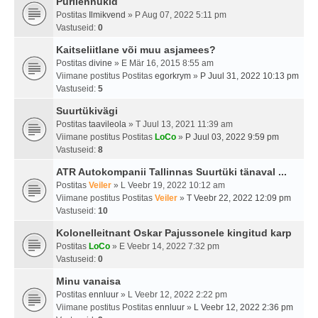
Purilennukid
Postitas
Ilmikvend
» P Aug 07, 2022 5:11 pm
Vastuseid:
0
Kaitseliitlane või muu asjamees?
Postitas
divine
» E Mär 16, 2015 8:55 am
Viimane postitus Postitas
egorkrym
»
P Juul 31, 2022 10:13 pm
Vastuseid:
5
Suurtükivägi
Postitas
taavileola
» T Juul 13, 2021 11:39 am
Viimane postitus Postitas
LoCo
»
P Juul 03, 2022 9:59 pm
Vastuseid:
8
ATR Autokompanii Tallinnas Suurtüki tänaval ...
Postitas
Veiler
» L Veebr 19, 2022 10:12 am
Viimane postitus Postitas
Veiler
»
T Veebr 22, 2022 12:09 pm
Vastuseid:
10
Kolonelleitnant Oskar Pajussonele kingitud karp
Postitas
LoCo
» E Veebr 14, 2022 7:32 pm
Vastuseid:
0
Minu vanaisa
Postitas
ennluur
» L Veebr 12, 2022 2:22 pm
Viimane postitus Postitas
ennluur
»
L Veebr 12, 2022 2:36 pm