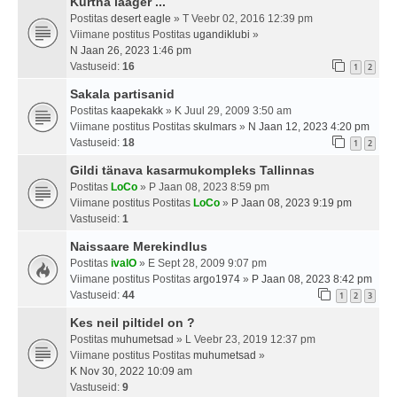
Kurtna laager ...
Postitas
desert eagle
» T Veebr 02, 2016 12:39 pm
Viimane postitus Postitas
ugandiklubi
»
N Jaan 26, 2023 1:46 pm
Vastuseid:
16
1
2
Sakala partisanid
Postitas
kaapekakk
» K Juul 29, 2009 3:50 am
Viimane postitus Postitas
skulmars
»
N Jaan 12, 2023 4:20 pm
Vastuseid:
18
1
2
Gildi tänava kasarmukompleks Tallinnas
Postitas
LoCo
» P Jaan 08, 2023 8:59 pm
Viimane postitus Postitas
LoCo
»
P Jaan 08, 2023 9:19 pm
Vastuseid:
1
Naissaare Merekindlus
Postitas
ivalO
» E Sept 28, 2009 9:07 pm
Viimane postitus Postitas
argo1974
»
P Jaan 08, 2023 8:42 pm
Vastuseid:
44
1
2
3
Kes neil piltidel on ?
Postitas
muhumetsad
» L Veebr 23, 2019 12:37 pm
Viimane postitus Postitas
muhumetsad
»
K Nov 30, 2022 10:09 am
Vastuseid:
9