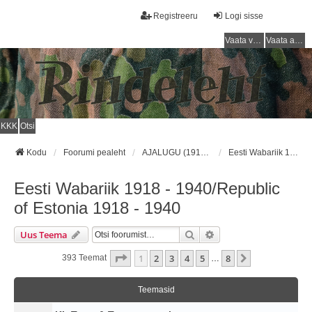
Registreeru
Logi sisse
Vaata vastamata teemasi
Vaata aktiivseid teemasid
KKK
Otsi
Kodu
Foorumi pealeht
AJALUGU (1918 - 1940) / HISTORY (1918 - 1940)
Eesti Wabariik 1918 - 1940/Republic of Estonia 1918 - 1940
Eesti Wabariik 1918 - 1940/Republic
of Estonia 1918 - 1940
Otsi
Täiendatud Otsing
Uus Teema
1
. Leht
8
-st
1
2
3
4
5
8
Järgmine
393 Teemat
…
Teemasid