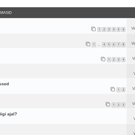
datud Otsing
EMASID
Va
1
2
3
4
5
6
Va
1
4
5
6
7
8
…
V
1
2
3
4
used
V
1
2
V
1
2
3
igi ajal?