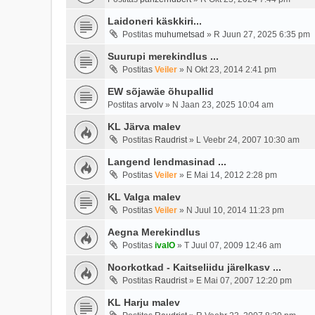
Laidoneri käskkiri...
Postitas
muhumetsad
»
R Juun 27, 2025 6:35 pm
Suurupi merekindlus ...
Postitas
Veiler
»
N Okt 23, 2014 2:41 pm
EW sõjawäe õhupallid
Postitas
arvolv
»
N Jaan 23, 2025 10:04 am
KL Järva malev
Postitas
Raudrist
»
L Veebr 24, 2007 10:30 am
Langend lendmasinad ...
Postitas
Veiler
»
E Mai 14, 2012 2:28 pm
KL Valga malev
Postitas
Veiler
»
N Juul 10, 2014 11:23 pm
Aegna Merekindlus
Postitas
ivalO
»
T Juul 07, 2009 12:46 am
Noorkotkad - Kaitseliidu järelkasv ...
Postitas
Raudrist
»
E Mai 07, 2007 12:20 pm
KL Harju malev