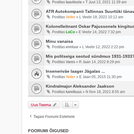
Postitas
taavileola
»
T Juul 13, 2021 11:39 am
ATR Autokompanii Tallinnas Suurtüki tänava
Postitas
Veiler
»
L Veebr 19, 2022 10:12 am
Kolonelleitnant Oskar Pajussonele kingitu
Postitas
LoCo
»
E Veebr 14, 2022 7:32 pm
Minu vanaisa
Postitas
ennluur
»
L Veebr 12, 2022 2:22 pm
Mis politseiga seotud sündmus 1931-1933
Postitas
Vares
»
R Jaan 14, 2022 8:29 pm
Inseneriväe laager Jägalas ...
Postitas
Veiler
»
E Jaan 05, 2015 11:30 pm
Kindralmajor Aleksander Jaakson
Postitas
karelkuus
»
N Nov 18, 2021 8:55 am
Uus Teema
Tagasi Foorumi Esilehele
FOORUMI ÕIGUSED