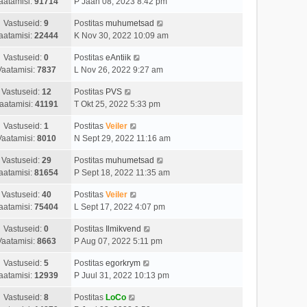
aatamisi:
91714
P Jaan 08, 2023 8:42 pm
Vastuseid:
9
Postitas
muhumetsad
aatamisi:
22444
K Nov 30, 2022 10:09 am
Vastuseid:
0
Postitas
eAntiik
Vaatamisi:
7837
L Nov 26, 2022 9:27 am
Vastuseid:
12
Postitas
PVS
aatamisi:
41191
T Okt 25, 2022 5:33 pm
Vastuseid:
1
Postitas
Veiler
Vaatamisi:
8010
N Sept 29, 2022 11:16 am
Vastuseid:
29
Postitas
muhumetsad
aatamisi:
81654
P Sept 18, 2022 11:35 am
Vastuseid:
40
Postitas
Veiler
aatamisi:
75404
L Sept 17, 2022 4:07 pm
Vastuseid:
0
Postitas
Ilmikvend
Vaatamisi:
8663
P Aug 07, 2022 5:11 pm
Vastuseid:
5
Postitas
egorkrym
aatamisi:
12939
P Juul 31, 2022 10:13 pm
Vastuseid:
8
Postitas
LoCo