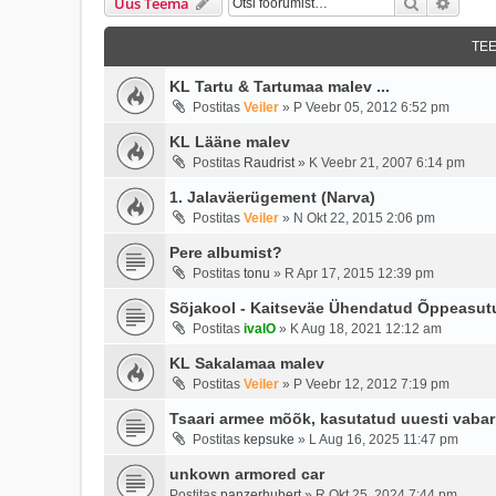
Otsi
Täien
Uus Teema
TE
KL Tartu & Tartumaa malev ...
Postitas
Veiler
»
P Veebr 05, 2012 6:52 pm
KL Lääne malev
Postitas
Raudrist
»
K Veebr 21, 2007 6:14 pm
1. Jalaväerügement (Narva)
Postitas
Veiler
»
N Okt 22, 2015 2:06 pm
Pere albumist?
Postitas
tonu
»
R Apr 17, 2015 12:39 pm
Sõjakool - Kaitseväe Ühendatud Õppeasut
Postitas
ivalO
»
K Aug 18, 2021 12:12 am
KL Sakalamaa malev
Postitas
Veiler
»
P Veebr 12, 2012 7:19 pm
Tsaari armee mõõk, kasutatud uuesti vabari
Postitas
kepsuke
»
L Aug 16, 2025 11:47 pm
unkown armored car
Postitas
panzerhubert
»
R Okt 25, 2024 7:44 pm