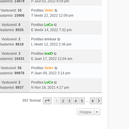
aatamisi:
14879
P Juul 03, 2022 9:59 pm
Vastuseid:
10
Postitas
Veiler
aatamisi:
15906
T Veebr 22, 2022 12:09 pm
Vastuseid:
0
Postitas
LoCo
Vaatamisi:
8555
E Veebr 14, 2022 7:32 pm
Vastuseid:
2
Postitas
ennluur
Vaatamisi:
8618
L Veebr 12, 2022 2:36 pm
Vastuseid:
3
Postitas
ivalO
aatamisi:
10431
E Jaan 17, 2022 12:04 am
Vastuseid:
56
Postitas
Veiler
aatamisi:
99976
P Jaan 09, 2022 3:14 pm
Vastuseid:
2
Postitas
LoCo
Vaatamisi:
8937
N Nov 18, 2021 4:17 pm
1
. Leht
8
-st
1
2
3
4
5
8
Järgmine
393 Teemat
…
Hüppa