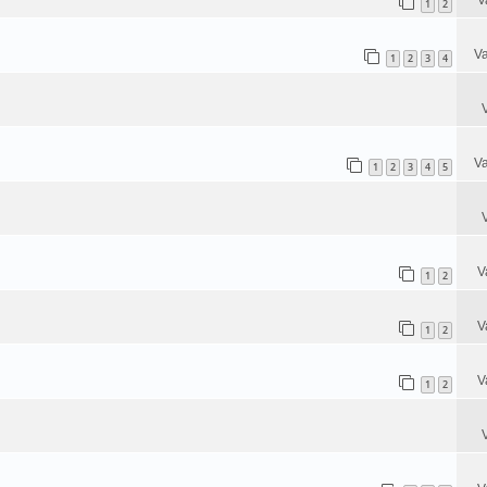
1
2
Va
1
2
3
4
Va
1
2
3
4
5
V
1
2
V
1
2
V
1
2