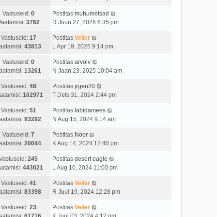
Vastuseid:
0
Postitas
muhumetsad
Vaatamisi:
3762
R Juun 27, 2025 6:35 pm
Vastuseid:
17
Postitas
Veiler
aatamisi:
43813
L Apr 19, 2025 9:14 pm
Vastuseid:
0
Postitas
arvolv
aatamisi:
13261
N Jaan 23, 2025 10:04 am
Vastuseid:
48
Postitas
jrgen20
atamisi:
102971
T Dets 31, 2024 2:44 pm
Vastuseid:
51
Postitas
labidamees
aatamisi:
93292
N Aug 15, 2024 9:14 am
Vastuseid:
7
Postitas
Noor
aatamisi:
20044
K Aug 14, 2024 12:40 pm
Vastuseid:
245
Postitas
desert eagle
atamisi:
443021
L Aug 10, 2024 11:00 pm
Vastuseid:
41
Postitas
Veiler
aatamisi:
83398
R Juul 19, 2024 12:28 pm
Vastuseid:
23
Postitas
Veiler
aatamisi:
61716
K Juul 03, 2024 4:12 pm