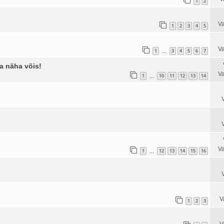
1
2
Va
1
2
3
4
5
Va
1
3
4
5
6
7
…
ja näha võis!
Va
1
10
11
12
13
14
…
Va
1
12
13
14
15
16
…
V
1
2
3
V