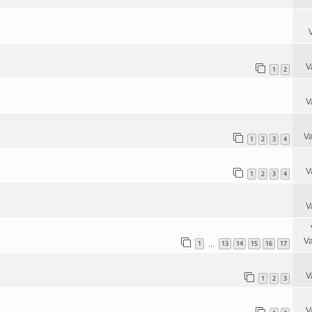
V
1
2
V
Va
1
2
3
4
V
1
2
3
4
V
Va
1
13
14
15
16
17
…
V
1
2
3
V