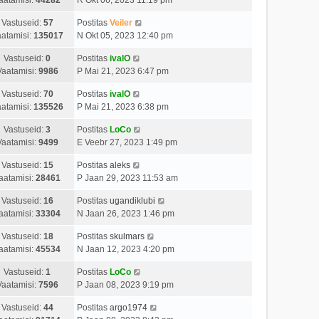
Vastuseid:
57
Postitas
Veiler
atamisi:
135017
N Okt 05, 2023 12:40 pm
Vastuseid:
0
Postitas
ivalO
Vaatamisi:
9986
P Mai 21, 2023 6:47 pm
Vastuseid:
70
Postitas
ivalO
atamisi:
135526
P Mai 21, 2023 6:38 pm
Vastuseid:
3
Postitas
LoCo
Vaatamisi:
9499
E Veebr 27, 2023 1:49 pm
Vastuseid:
15
Postitas
aleks
aatamisi:
28461
P Jaan 29, 2023 11:53 am
Vastuseid:
16
Postitas
ugandiklubi
aatamisi:
33304
N Jaan 26, 2023 1:46 pm
Vastuseid:
18
Postitas
skulmars
aatamisi:
45534
N Jaan 12, 2023 4:20 pm
Vastuseid:
1
Postitas
LoCo
Vaatamisi:
7596
P Jaan 08, 2023 9:19 pm
Vastuseid:
44
Postitas
argo1974