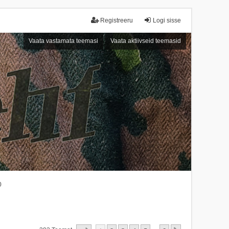
Registreeru
Logi sisse
Vaata vastamata teemasi
Vaata aktiivseid teemasid
0