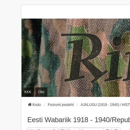
KKK
Otsi
Kodu
Foorumi pealeht
AJALUGU (1918 - 1940) / HIST
Eesti Wabariik 1918 - 1940/Repub