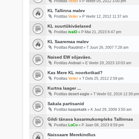
Postitas
Veiler
»
P Veebr 05, 2012 3:00 pm
KL Tallinna malev
Postitas
Veiler
»
P Veebr 12, 2012 11:37 am
KL suurtükiväelased
Postitas
ivalO
»
P Mai 21, 2023 6:47 pm
KL Saaremaa malev
Postitas
Raudrist
»
T Juun 26, 2007 7:28 am
Naised EW sõjaväes.
Postitas
Andvari
»
E Veebr 20, 2023 10:03 am
Kas Mere KL noorkotkad?
Postitas
Veiler
»
T Dets 25, 2012 2:59 pm
Kurtna laager ...
Postitas
desert eagle
»
T Veebr 02, 2016 12:39 pm
Sakala partisanid
Postitas
kaapekakk
»
K Juul 29, 2009 3:50 am
Gildi tänava kasarmukompleks Tallinnas
Postitas
LoCo
»
P Jaan 08, 2023 8:59 pm
Naissaare Merekindlus