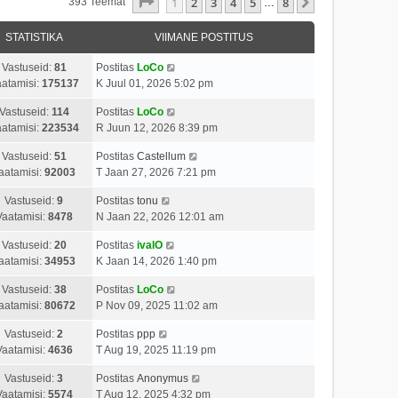
1
. Leht
8
-st
1
2
3
4
5
8
Järgmine
393 Teemat
…
STATISTIKA
VIIMANE POSTITUS
Vastuseid:
81
Postitas
LoCo
atamisi:
175137
K Juul 01, 2026 5:02 pm
Vastuseid:
114
Postitas
LoCo
atamisi:
223534
R Juun 12, 2026 8:39 pm
Vastuseid:
51
Postitas
Castellum
aatamisi:
92003
T Jaan 27, 2026 7:21 pm
Vastuseid:
9
Postitas
tonu
Vaatamisi:
8478
N Jaan 22, 2026 12:01 am
Vastuseid:
20
Postitas
ivalO
aatamisi:
34953
K Jaan 14, 2026 1:40 pm
Vastuseid:
38
Postitas
LoCo
aatamisi:
80672
P Nov 09, 2025 11:02 am
Vastuseid:
2
Postitas
ppp
Vaatamisi:
4636
T Aug 19, 2025 11:19 pm
Vastuseid:
3
Postitas
Anonymus
Vaatamisi:
5574
T Aug 12, 2025 4:32 pm