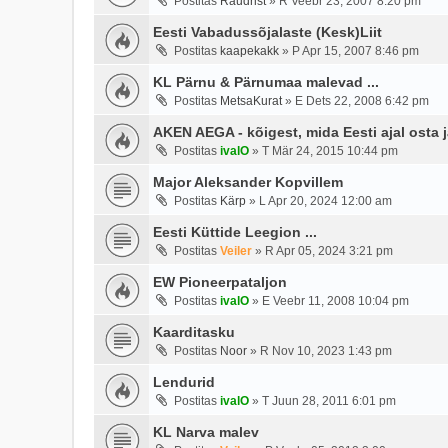
Postitas
Raudrist
»
R Veebr 23, 2007 8:20 pm
Eesti Vabadussõjalaste (Kesk)Liit
Postitas
kaapekakk
»
P Apr 15, 2007 8:46 pm
KL Pärnu & Pärnumaa malevad ...
Postitas
MetsaKurat
»
E Dets 22, 2008 6:42 pm
AKEN AEGA - kõigest, mida Eesti ajal osta 
Postitas
ivalO
»
T Mär 24, 2015 10:44 pm
Major Aleksander Kopvillem
Postitas
Kärp
»
L Apr 20, 2024 12:00 am
Eesti Küttide Leegion ...
Postitas
Veiler
»
R Apr 05, 2024 3:21 pm
EW Pioneerpataljon
Postitas
ivalO
»
E Veebr 11, 2008 10:04 pm
Kaarditasku
Postitas
Noor
»
R Nov 10, 2023 1:43 pm
Lendurid
Postitas
ivalO
»
T Juun 28, 2011 6:01 pm
KL Narva malev