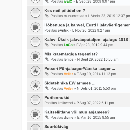
Postitas
ivalO
»
E Sept 28, 2009 9:07 pm
Kes neil piltidel on ?
Postitas
muhumetsad
»
L Veebr 23, 2019 12:37 p
Hõbenuga ja kahvel, Eesti I jalaväerügeme
Postitas
eAntiik
»
L Nov 26, 2022 9:27 am
Kalevi Üksik-jalaväepataljoni ajalugu 1918
Postitas
LoCo
»
E Apr 23, 2012 9:44 pm
Mis kraemärgiga tegemist?
Postitas
lemps
»
N Sept 29, 2022 10:55 am
Petseri Põhjalaager/Värska laager ...
Postitas
Veiler
»
T Aug 19, 2014 11:13 pm
Sidetehnika EW armees ...
Postitas
Veiler
»
N Dets 01, 2011 5:53 pm
Purilennukid
Postitas
Ilmikvend
»
P Aug 07, 2022 5:11 pm
Kaitseliitlane või muu asjamees?
Postitas
divine
»
E Mär 16, 2015 8:55 am
Suurtükivägi