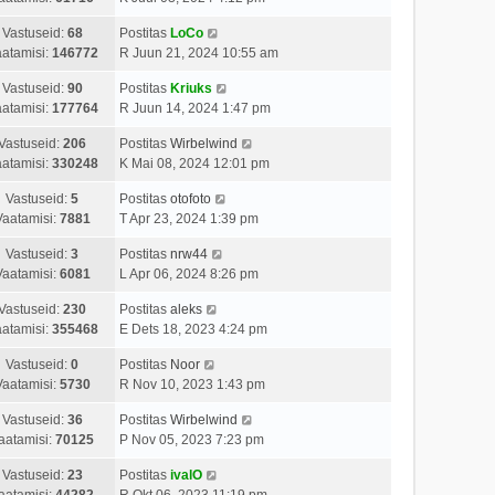
Vastuseid:
68
Postitas
LoCo
atamisi:
146772
R Juun 21, 2024 10:55 am
Vastuseid:
90
Postitas
Kriuks
atamisi:
177764
R Juun 14, 2024 1:47 pm
Vastuseid:
206
Postitas
Wirbelwind
atamisi:
330248
K Mai 08, 2024 12:01 pm
Vastuseid:
5
Postitas
otofoto
Vaatamisi:
7881
T Apr 23, 2024 1:39 pm
Vastuseid:
3
Postitas
nrw44
Vaatamisi:
6081
L Apr 06, 2024 8:26 pm
Vastuseid:
230
Postitas
aleks
atamisi:
355468
E Dets 18, 2023 4:24 pm
Vastuseid:
0
Postitas
Noor
Vaatamisi:
5730
R Nov 10, 2023 1:43 pm
Vastuseid:
36
Postitas
Wirbelwind
aatamisi:
70125
P Nov 05, 2023 7:23 pm
Vastuseid:
23
Postitas
ivalO
aatamisi:
44282
R Okt 06, 2023 11:19 pm