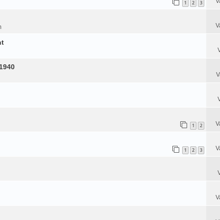
V
1
2
3
V
m
nt
-1940
V
V
1
2
V
1
2
3
V