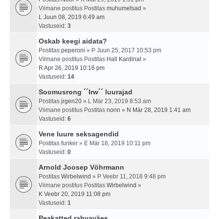
Viimane postitus Postitas
muhumetsad
»
L Juun 08, 2019 6:49 am
Vastuseid:
3
Oskab keegi aidata?
Postitas
peperoni
» P Juun 25, 2017 10:53 pm
Viimane postitus Postitas
Hall Kardinal
»
R Apr 26, 2019 10:16 pm
Vastuseid:
14
Soomusrong ´´Irw´´ luurajad
Postitas
jrgen20
» L Mär 23, 2019 8:53 am
Viimane postitus Postitas
nonn
»
N Mär 28, 2019 1:41 am
Vastuseid:
6
Vene luure seksagendid
Postitas
funker
» E Mär 18, 2019 10:11 pm
Vastuseid:
0
Arnold Joosep Vöhrmann
Postitas
Wirbelwind
» P Veebr 11, 2018 9:48 pm
Viimane postitus Postitas
Wirbelwind
»
K Veebr 20, 2019 11:08 pm
Vastuseid:
1
Peakatted rahvaväes.