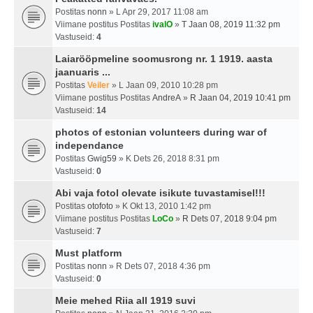
Postitas
nonn
» L Apr 29, 2017 11:08 am
Viimane postitus Postitas
ivalO
»
T Jaan 08, 2019 11:32 pm
Vastuseid:
4
Laiarööpmeline soomusrong nr. 1 1919. aasta
jaanuaris ...
Postitas
Veiler
» L Jaan 09, 2010 10:28 pm
Viimane postitus Postitas
AndreA
»
R Jaan 04, 2019 10:41 pm
Vastuseid:
14
photos of estonian volunteers during war of
independance
Postitas
Gwig59
» K Dets 26, 2018 8:31 pm
Vastuseid:
0
Abi vaja fotol olevate isikute tuvastamisel!!!
Postitas
otofoto
» K Okt 13, 2010 1:42 pm
Viimane postitus Postitas
LoCo
»
R Dets 07, 2018 9:04 pm
Vastuseid:
7
Must platform
Postitas
nonn
» R Dets 07, 2018 4:36 pm
Vastuseid:
0
Meie mehed Riia all 1919 suvi