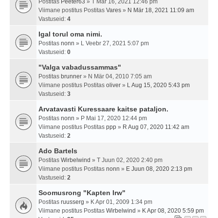
Postitas
Peeter63
» T Mär 16, 2021 12:46 pm
Viimane postitus Postitas
Vares
»
N Mär 18, 2021 11:09 am
Vastuseid:
4
Igal torul oma nimi.
Postitas
nonn
» L Veebr 27, 2021 5:07 pm
Vastuseid:
0
"Valga vabadussammas"
Postitas
brunner
» N Mär 04, 2010 7:05 am
Viimane postitus Postitas
oliver
»
L Aug 15, 2020 5:43 pm
Vastuseid:
3
Arvatavasti Kuressaare kaitse pataljon.
Postitas
nonn
» P Mai 17, 2020 12:44 pm
Viimane postitus Postitas
ppp
»
R Aug 07, 2020 11:42 am
Vastuseid:
2
Ado Bartels
Postitas
Wirbelwind
» T Juun 02, 2020 2:40 pm
Viimane postitus Postitas
nonn
»
E Juun 08, 2020 2:13 pm
Vastuseid:
2
Soomusrong "Kapten Irw"
Postitas
ruusserg
» K Apr 01, 2009 1:34 pm
Viimane postitus Postitas
Wirbelwind
»
K Apr 08, 2020 5:59 pm