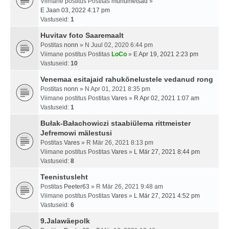
Viimane postitus Postitas
muhumetsad
»
E Jaan 03, 2022 4:17 pm
Vastuseid:
1
Huvitav foto Saaremaalt
Postitas
nonn
» N Juul 02, 2020 6:44 pm
Viimane postitus Postitas
LoCo
»
E Apr 19, 2021 2:23 pm
Vastuseid:
10
Venemaa esitajaid rahukõnelustele vedanud rong
Postitas
nonn
» N Apr 01, 2021 8:35 pm
Viimane postitus Postitas
Vares
»
R Apr 02, 2021 1:07 am
Vastuseid:
1
Bułak-Bałachowiczi staabiülema rittmeister
Jefremowi mälestusi
Postitas
Vares
» R Mär 26, 2021 8:13 pm
Viimane postitus Postitas
Vares
»
L Mär 27, 2021 8:44 pm
Vastuseid:
8
Teenistusleht
Postitas
Peeter63
» R Mär 26, 2021 9:48 am
Viimane postitus Postitas
Vares
»
L Mär 27, 2021 4:52 pm
Vastuseid:
6
9.Jalawäepolk