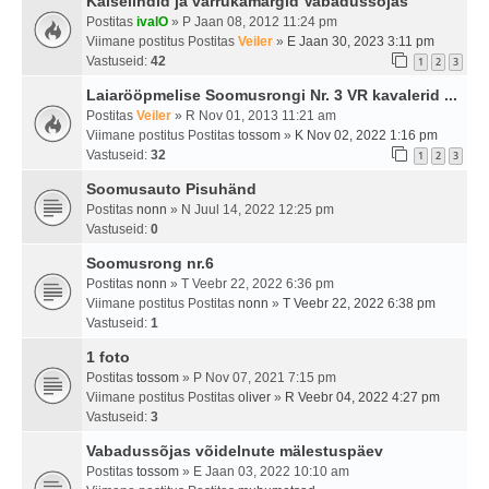
Käiselindid ja varrukamärgid Vabadussõjas
Postitas
ivalO
» P Jaan 08, 2012 11:24 pm
Viimane postitus Postitas
Veiler
»
E Jaan 30, 2023 3:11 pm
Vastuseid:
42
1
2
3
Laiarööpmelise Soomusrongi Nr. 3 VR kavalerid ...
Postitas
Veiler
» R Nov 01, 2013 11:21 am
Viimane postitus Postitas
tossom
»
K Nov 02, 2022 1:16 pm
Vastuseid:
32
1
2
3
Soomusauto Pisuhänd
Postitas
nonn
» N Juul 14, 2022 12:25 pm
Vastuseid:
0
Soomusrong nr.6
Postitas
nonn
» T Veebr 22, 2022 6:36 pm
Viimane postitus Postitas
nonn
»
T Veebr 22, 2022 6:38 pm
Vastuseid:
1
1 foto
Postitas
tossom
» P Nov 07, 2021 7:15 pm
Viimane postitus Postitas
oliver
»
R Veebr 04, 2022 4:27 pm
Vastuseid:
3
Vabadussõjas võidelnute mälestuspäev
Postitas
tossom
» E Jaan 03, 2022 10:10 am