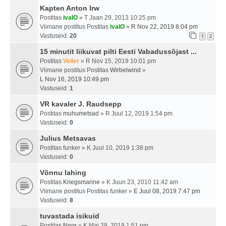
Kapten Anton Irw
Postitas
ivalO
» T Jaan 29, 2013 10:25 pm
Viimane postitus Postitas
ivalO
»
R Nov 22, 2019 8:04 pm
Vastuseid:
20
1
2
15 minutit liikuvat pilti Eesti Vabadussõjast ...
Postitas
Veiler
» R Nov 15, 2019 10:01 pm
Viimane postitus Postitas
Wirbelwind
»
L Nov 16, 2019 10:49 pm
Vastuseid:
1
VR kavaler J. Raudsepp
Postitas
muhumetsad
» R Juul 12, 2019 1:54 pm
Vastuseid:
0
Julius Metsavas
Postitas
funker
» K Juul 10, 2019 1:38 pm
Vastuseid:
0
Võnnu lahing
Postitas
Kriegsmarine
» K Juun 23, 2010 11:42 am
Viimane postitus Postitas
funker
»
E Juul 08, 2019 7:47 pm
Vastuseid:
8
tuvastada isikuid
Postitas
Noor
» K Mai 29, 2019 1:51 pm