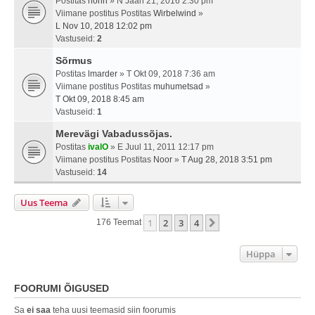
Postitas
nonn
» N Jaan 21, 2016 2:30 pm
Viimane postitus Postitas
Wirbelwind
»
L Nov 10, 2018 12:02 pm
Vastuseid:
2
Sõrmus
Postitas
lmarder
» T Okt 09, 2018 7:36 am
Viimane postitus Postitas
muhumetsad
»
T Okt 09, 2018 8:45 am
Vastuseid:
1
Merevägi Vabadussõjas.
Postitas
ivalO
» E Juul 11, 2011 12:17 pm
Viimane postitus Postitas
Noor
»
T Aug 28, 2018 3:51 pm
Vastuseid:
14
Uus Teema
1
2
3
4
Järgmine
176 Teemat
Hüppa
FOORUMI ÕIGUSED
Sa
ei saa
teha uusi teemasid siin foorumis