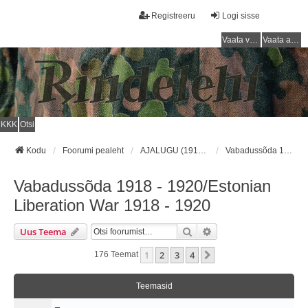
Registreeru
Logi sisse
Vaata vastamata teemasi
Vaata aktiivseid teemasid
KKK
Otsi
Kodu
Foorumi pealeht
AJALUGU (1918 - 1940) / HISTORY (1918 - 1940)
Vabadussõda 1918 - 1920/Estonian Liberation War 1918 - 1920
Vabadussõda 1918 - 1920/Estonian
Liberation War 1918 - 1920
Otsi
Täiendatud Otsing
Uus Teema
1
2
3
4
Järgmine
176 Teemat
Teemasid