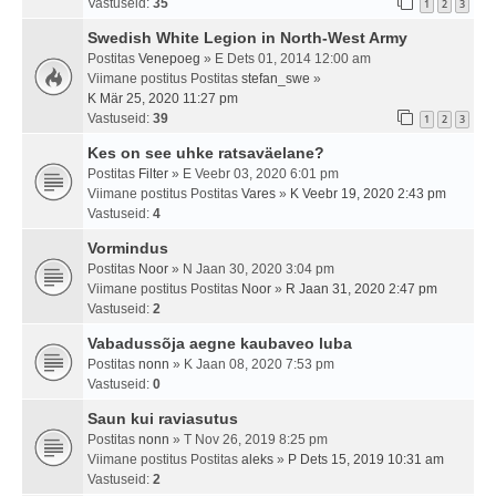
Vastuseid:
35
1
2
3
Swedish White Legion in North-West Army
Postitas
Venepoeg
» E Dets 01, 2014 12:00 am
Viimane postitus Postitas
stefan_swe
»
K Mär 25, 2020 11:27 pm
Vastuseid:
39
1
2
3
Kes on see uhke ratsaväelane?
Postitas
Filter
» E Veebr 03, 2020 6:01 pm
Viimane postitus Postitas
Vares
»
K Veebr 19, 2020 2:43 pm
Vastuseid:
4
Vormindus
Postitas
Noor
» N Jaan 30, 2020 3:04 pm
Viimane postitus Postitas
Noor
»
R Jaan 31, 2020 2:47 pm
Vastuseid:
2
Vabadussõja aegne kaubaveo luba
Postitas
nonn
» K Jaan 08, 2020 7:53 pm
Vastuseid:
0
Saun kui raviasutus
Postitas
nonn
» T Nov 26, 2019 8:25 pm
Viimane postitus Postitas
aleks
»
P Dets 15, 2019 10:31 am
Vastuseid:
2