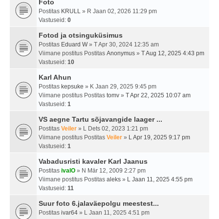
Foto
Postitas
KRULL
» R Jaan 02, 2026 11:29 pm
Vastuseid:
0
Fotod ja otsinguküsimus
Postitas
Eduard W
» T Apr 30, 2024 12:35 am
Viimane postitus Postitas
Anonymus
»
T Aug 12, 2025 4:43 pm
Vastuseid:
10
Karl Ahun
Postitas
kepsuke
» K Jaan 29, 2025 9:45 pm
Viimane postitus Postitas
tomv
»
T Apr 22, 2025 10:07 am
Vastuseid:
1
VS aegne Tartu sõjavangide laager ...
Postitas
Veiler
» L Dets 02, 2023 1:21 pm
Viimane postitus Postitas
Veiler
»
L Apr 19, 2025 9:17 pm
Vastuseid:
1
Vabadusristi kavaler Karl Jaanus
Postitas
ivalO
» N Mär 12, 2009 2:27 pm
Viimane postitus Postitas
aleks
»
L Jaan 11, 2025 4:55 pm
Vastuseid:
11
Suur foto 6.jalaväepolgu meestest...
Postitas
ivar64
» L Jaan 11, 2025 4:51 pm