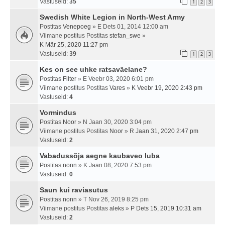
Vastuseid:
35
1
2
3
Swedish White Legion in North-West Army
Postitas
Venepoeg
» E Dets 01, 2014 12:00 am
Viimane postitus Postitas
stefan_swe
»
K Mär 25, 2020 11:27 pm
Vastuseid:
39
1
2
3
Kes on see uhke ratsaväelane?
Postitas
Filter
» E Veebr 03, 2020 6:01 pm
Viimane postitus Postitas
Vares
»
K Veebr 19, 2020 2:43 pm
Vastuseid:
4
Vormindus
Postitas
Noor
» N Jaan 30, 2020 3:04 pm
Viimane postitus Postitas
Noor
»
R Jaan 31, 2020 2:47 pm
Vastuseid:
2
Vabadussõja aegne kaubaveo luba
Postitas
nonn
» K Jaan 08, 2020 7:53 pm
Vastuseid:
0
Saun kui raviasutus
Postitas
nonn
» T Nov 26, 2019 8:25 pm
Viimane postitus Postitas
aleks
»
P Dets 15, 2019 10:31 am
Vastuseid:
2