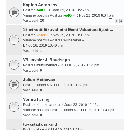
Kapten Anton Irw
Postitas
ivalO
» T Jaan 29, 2013 10:25 pm
Viimane postitus Postitas
ivalO
»
R Nov 22, 2019 8:04 pm
Vastuseid:
20
1
2
15 minutit liikuvat pilti Eesti Vabadussõjast ...
Postitas
Veiler
» R Nov 15, 2019 10:01 pm
Viimane postitus Postitas
Wirbelwind
»
L Nov 16, 2019 10:49 pm
Vastuseid:
1
VR kavaler J. Raudsepp
Postitas
muhumetsad
» R Juul 12, 2019 1:54 pm
Vastuseid:
0
Julius Metsavas
Postitas
funker
» K Juul 10, 2019 1:38 pm
Vastuseid:
0
Võnnu lahing
Postitas
Kriegsmarine
» K Juun 23, 2010 11:42 am
Viimane postitus Postitas
funker
»
E Juul 08, 2019 7:47 pm
Vastuseid:
8
tuvastada isikuid
Postitas
Noor
» K Mai 29, 2019 1:51 pm