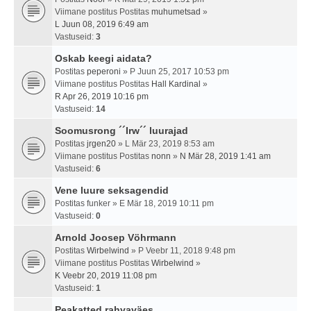
Viimane postitus Postitas
muhumetsad
»
L Juun 08, 2019 6:49 am
Vastuseid:
3
Oskab keegi aidata?
Postitas
peperoni
» P Juun 25, 2017 10:53 pm
Viimane postitus Postitas
Hall Kardinal
»
R Apr 26, 2019 10:16 pm
Vastuseid:
14
Soomusrong ´´Irw´´ luurajad
Postitas
jrgen20
» L Mär 23, 2019 8:53 am
Viimane postitus Postitas
nonn
»
N Mär 28, 2019 1:41 am
Vastuseid:
6
Vene luure seksagendid
Postitas
funker
» E Mär 18, 2019 10:11 pm
Vastuseid:
0
Arnold Joosep Vöhrmann
Postitas
Wirbelwind
» P Veebr 11, 2018 9:48 pm
Viimane postitus Postitas
Wirbelwind
»
K Veebr 20, 2019 11:08 pm
Vastuseid:
1
Peakatted rahvaväes.