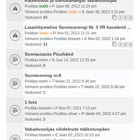
Käiselindid ja varrukamärgid Vabadussõjas
Postitas
ivalO
» P Jaan 08, 2012 11:24 pm
Viimane postitus Postitas
Veiler
»
E Jaan 30, 2023 3:11 pm
Vastuseid:
42
1
2
3
Laiarööpmelise Soomusrongi Nr. 3 VR kavalerid ...
Postitas
Veiler
» R Nov 01, 2013 11:21 am
Viimane postitus Postitas
tossom
»
K Nov 02, 2022 1:16 pm
Vastuseid:
32
1
2
3
Soomusauto Pisuhänd
Postitas
nonn
» N Juul 14, 2022 12:25 pm
Vastuseid:
0
Soomusrong nr.6
Postitas
nonn
» T Veebr 22, 2022 6:36 pm
Viimane postitus Postitas
nonn
»
T Veebr 22, 2022 6:38 pm
Vastuseid:
1
1 foto
Postitas
tossom
» P Nov 07, 2021 7:15 pm
Viimane postitus Postitas
oliver
»
R Veebr 04, 2022 4:27 pm
Vastuseid:
3
Vabadussõjas võidelnute mälestuspäev
Postitas
tossom
» E Jaan 03, 2022 10:10 am