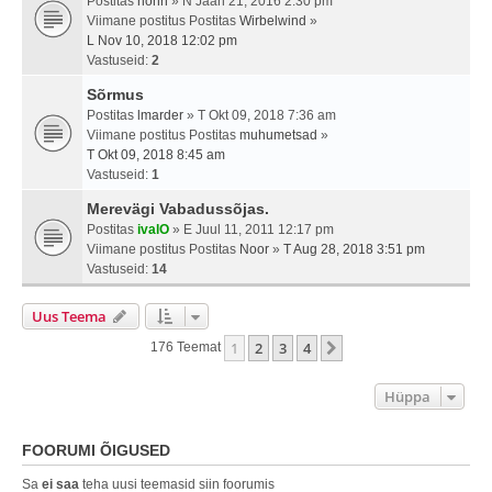
Postitas
nonn
» N Jaan 21, 2016 2:30 pm
Viimane postitus Postitas
Wirbelwind
»
L Nov 10, 2018 12:02 pm
Vastuseid:
2
Sõrmus
Postitas
lmarder
» T Okt 09, 2018 7:36 am
Viimane postitus Postitas
muhumetsad
»
T Okt 09, 2018 8:45 am
Vastuseid:
1
Merevägi Vabadussõjas.
Postitas
ivalO
» E Juul 11, 2011 12:17 pm
Viimane postitus Postitas
Noor
»
T Aug 28, 2018 3:51 pm
Vastuseid:
14
Uus Teema
1
2
3
4
Järgmine
176 Teemat
Hüppa
FOORUMI ÕIGUSED
Sa
ei saa
teha uusi teemasid siin foorumis