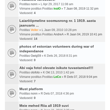
Postitas
nonn
» L Apr 29, 2017 11:08 am
Viimane postitus Postitas
ivalO
»
T Jaan 08, 2019 11:32 pm
Vastuseid:
4
Laiarööpmeline soomusrong nr. 1 1919. aasta
jaanuaris ...
Postitas
Veiler
» L Jaan 09, 2010 10:28 pm
Viimane postitus Postitas
AndreA
»
R Jaan 04, 2019 10:41 pm
Vastuseid:
14
photos of estonian volunteers during war of
independance
Postitas
Gwig59
» K Dets 26, 2018 8:31 pm
Vastuseid:
0
Abi vaja fotol olevate isikute tuvastamisel!!!
Postitas
otofoto
» K Okt 13, 2010 1:42 pm
Viimane postitus Postitas
LoCo
»
R Dets 07, 2018 9:04 pm
Vastuseid:
7
Must platform
Postitas
nonn
» R Dets 07, 2018 4:36 pm
Vastuseid:
0
Meie mehed Riia all 1919 suvi