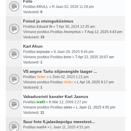
Foto
Postitas
KRULL
» R Jaan 02, 2026 11:29 pm
Vastuseid:
0
Fotod ja otsinguküsimus
Postitas
Eduard W
» T Apr 30, 2024 12:35 am
Viimane postitus Postitas
Anonymus
»
T Aug 12, 2025 4:43 pm
Vastuseid:
10
Karl Ahun
Postitas
kepsuke
» K Jaan 29, 2025 9:45 pm
Viimane postitus Postitas
tomv
»
T Apr 22, 2025 10:07 am
Vastuseid:
1
VS aegne Tartu sõjavangide laager ...
Postitas
Veiler
» L Dets 02, 2023 1:21 pm
Viimane postitus Postitas
Veiler
»
L Apr 19, 2025 9:17 pm
Vastuseid:
1
Vabadusristi kavaler Karl Jaanus
Postitas
ivalO
» N Mär 12, 2009 2:27 pm
Viimane postitus Postitas
aleks
»
L Jaan 11, 2025 4:55 pm
Vastuseid:
11
Suur foto 6.jalaväepolgu meestest...
Postitas
ivar64
» L Jaan 11, 2025 4:51 pm