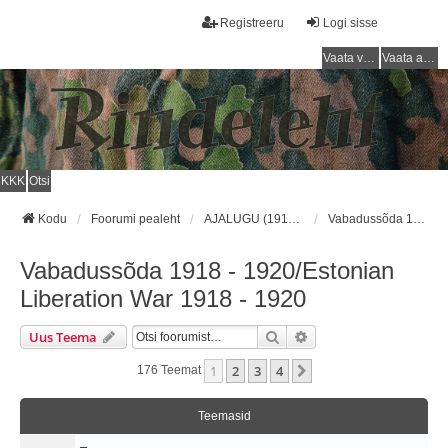
Registreeru
Logi sisse
Vaata vastamata teemasi
Vaata aktiivseid teemasid
KKK
Otsi
Kodu
Foorumi pealeht
AJALUGU (1918 - 1940) / HISTORY (1918 - 1940)
Vabadussõda 1918 - 1920/Estonian Liberation War 1918 - 1920
Vabadussõda 1918 - 1920/Estonian
Liberation War 1918 - 1920
Otsi
Täiendatud Otsing
Uus Teema
1
2
3
4
Järgmine
176 Teemat
Teemasid