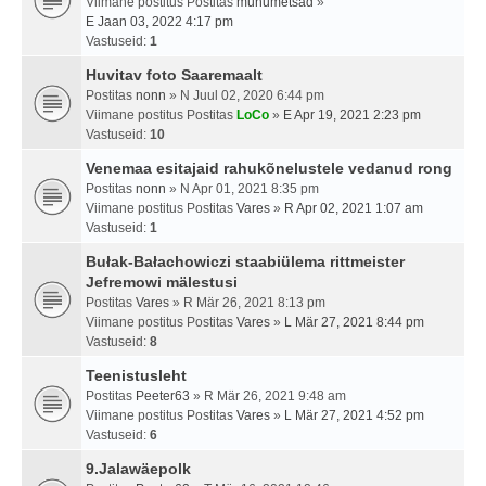
Viimane postitus Postitas
muhumetsad
»
E Jaan 03, 2022 4:17 pm
Vastuseid:
1
Huvitav foto Saaremaalt
Postitas
nonn
» N Juul 02, 2020 6:44 pm
Viimane postitus Postitas
LoCo
»
E Apr 19, 2021 2:23 pm
Vastuseid:
10
Venemaa esitajaid rahukõnelustele vedanud rong
Postitas
nonn
» N Apr 01, 2021 8:35 pm
Viimane postitus Postitas
Vares
»
R Apr 02, 2021 1:07 am
Vastuseid:
1
Bułak-Bałachowiczi staabiülema rittmeister
Jefremowi mälestusi
Postitas
Vares
» R Mär 26, 2021 8:13 pm
Viimane postitus Postitas
Vares
»
L Mär 27, 2021 8:44 pm
Vastuseid:
8
Teenistusleht
Postitas
Peeter63
» R Mär 26, 2021 9:48 am
Viimane postitus Postitas
Vares
»
L Mär 27, 2021 4:52 pm
Vastuseid:
6
9.Jalawäepolk