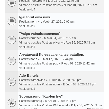
Postitas
Peeter63
» T Mär 16, 2021 12:46 pm
Viimane postitus Postitas
Vares
»
N Mär 18, 2021 11:09 am
Vastuseid:
4
Igal torul oma nimi.
Postitas
nonn
» L Veebr 27, 2021 5:07 pm
Vastuseid:
0
"Valga vabadussammas"
Postitas
brunner
» N Mär 04, 2010 7:05 am
Viimane postitus Postitas
oliver
»
L Aug 15, 2020 5:43 pm
Vastuseid:
3
Arvatavasti Kuressaare kaitse pataljon.
Postitas
nonn
» P Mai 17, 2020 12:44 pm
Viimane postitus Postitas
ppp
»
R Aug 07, 2020 11:42 am
Vastuseid:
2
Ado Bartels
Postitas
Wirbelwind
» T Juun 02, 2020 2:40 pm
Viimane postitus Postitas
nonn
»
E Juun 08, 2020 2:13 pm
Vastuseid:
2
Soomusrong "Kapten Irw"
Postitas
ruusserg
» K Apr 01, 2009 1:34 pm
Viimane postitus Postitas
Wirbelwind
»
K Apr 08, 2020 5:59 pm