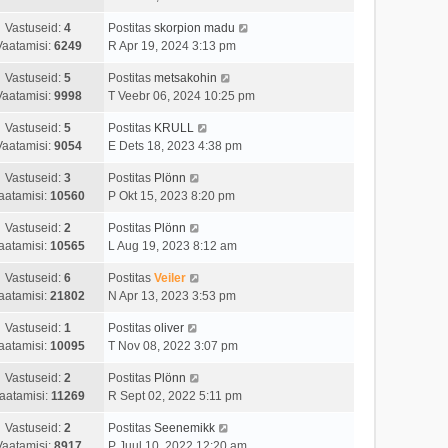
Vastuseid:
4
Postitas
skorpion madu
Vaatamisi:
6249
R Apr 19, 2024 3:13 pm
Vastuseid:
5
Postitas
metsakohin
Vaatamisi:
9998
T Veebr 06, 2024 10:25 pm
Vastuseid:
5
Postitas
KRULL
Vaatamisi:
9054
E Dets 18, 2023 4:38 pm
Vastuseid:
3
Postitas
Plönn
aatamisi:
10560
P Okt 15, 2023 8:20 pm
Vastuseid:
2
Postitas
Plönn
aatamisi:
10565
L Aug 19, 2023 8:12 am
Vastuseid:
6
Postitas
Veiler
aatamisi:
21802
N Apr 13, 2023 3:53 pm
Vastuseid:
1
Postitas
oliver
aatamisi:
10095
T Nov 08, 2022 3:07 pm
Vastuseid:
2
Postitas
Plönn
aatamisi:
11269
R Sept 02, 2022 5:11 pm
Vastuseid:
2
Postitas
Seenemikk
Vaatamisi:
8917
P Juul 10, 2022 12:20 am