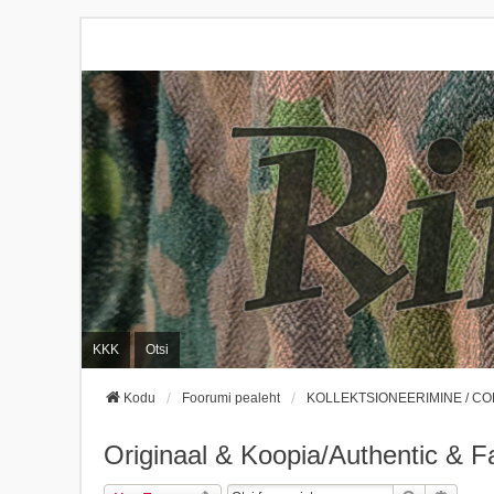
KKK
Otsi
Kodu
Foorumi pealeht
KOLLEKTSIONEERIMINE / C
Originaal & Koopia/Authentic & F