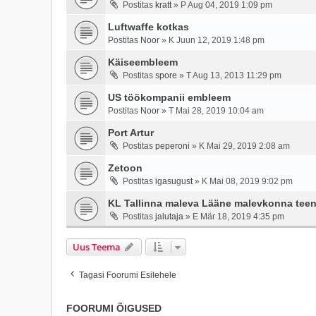
Postitas
kratt
»
P Aug 04, 2019 1:09 pm
Luftwaffe kotkas
Postitas
Noor
»
K Juun 12, 2019 1:48 pm
Käiseembleem
Postitas
spore
»
T Aug 13, 2013 11:29 pm
US töökompanii embleem
Postitas
Noor
»
T Mai 28, 2019 10:04 am
Port Artur
Postitas
peperoni
»
K Mai 29, 2019 2:08 am
Zetoon
Postitas
igasugust
»
K Mai 08, 2019 9:02 pm
KL Tallinna maleva Lääne malevkonna tee
Postitas
jalutaja
»
E Mär 18, 2019 4:35 pm
Uus Teema
Tagasi Foorumi Esilehele
FOORUMI ÕIGUSED