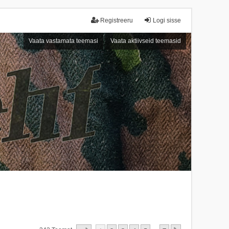
Registreeru
Logi sisse
Vaata vastamata teemasi
Vaata aktiivseid teemasid