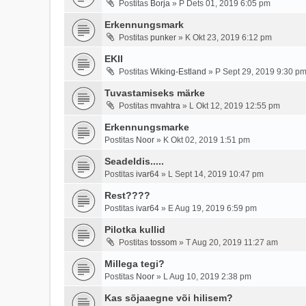
Postitas
Borja
»
P Dets 01, 2019 6:05 pm
Erkennungsmark
Postitas
punker
»
K Okt 23, 2019 6:12 pm
EKII
Postitas
Wiking-Estland
»
P Sept 29, 2019 9:30 p
Tuvastamiseks märke
Postitas
mvahtra
»
L Okt 12, 2019 12:55 pm
Erkennungsmarke
Postitas
Noor
»
K Okt 02, 2019 1:51 pm
Seadeldis.....
Postitas
ivar64
»
L Sept 14, 2019 10:47 pm
Rest????
Postitas
ivar64
»
E Aug 19, 2019 6:59 pm
Pilotka kullid
Postitas
tossom
»
T Aug 20, 2019 11:27 am
Millega tegi?
Postitas
Noor
»
L Aug 10, 2019 2:38 pm
Kas sõjaaegne või hilisem?