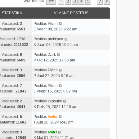
1
. Leht
7
-st
1
2
3
4
5
7
Järgmine
342 Teemat
…
STATISTIKA
VIIMANE POSTITUS
Vastuseid:
3
Postitas
Plönn
Vaatamisi:
6561
E Veebr 09, 2026 9:22 am
Vastuseid:
1738
Postitas
plekkpea
atamisi:
2111022
K Jaan 07, 2026 10:59 pm
Vastuseid:
6
Postitas
Zzirk
Vaatamisi:
6609
P Okt 12, 2025 12:56 pm
Vastuseid:
3
Postitas
Plönn
Vaatamisi:
2556
P Juul 27, 2025 8:16 am
Vastuseid:
7
Postitas
Plönn
aatamisi:
21843
L Veebr 15, 2025 6:02 pm
Vastuseid:
2
Postitas
kepsuke
Vaatamisi:
4841
K Dets 25, 2024 12:10 am
Vastuseid:
5
Postitas
Veiler
aatamisi:
11682
T Aug 20, 2024 6:42 pm
Vastuseid:
3
Postitas
ivalO
aatamisi:
12549
K Mai 01, 2024 11:21 am