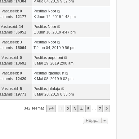
aatamisi:
14304
P Aug 04, 2019 9:32 pm
Vastuseid:
0
Postitas
Noor
aatamisi:
12177
K Juun 12, 2019 1:48 pm
Vastuseid:
14
Postitas
Noor
aatamisi:
36052
E Juun 10, 2019 4:47 pm
Vastuseid:
3
Postitas
Noor
aatamisi:
15064
T Juun 04, 2019 9:56 pm
Vastuseid:
0
Postitas
peperoni
aatamisi:
13692
K Mai 29, 2019 2:08 am
Vastuseid:
0
Postitas
igasugust
aatamisi:
12420
K Mai 08, 2019 9:02 pm
Vastuseid:
5
Postitas
jalutaja
aatamisi:
19773
K Mär 20, 2019 8:35 pm
1
. Leht
7
-st
1
2
3
4
5
7
Järgmine
342 Teemat
…
Hüppa