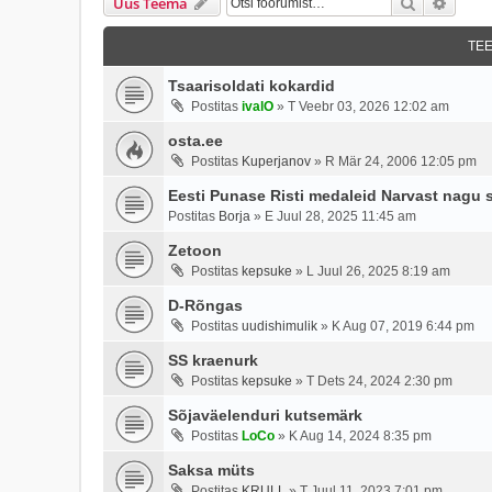
Otsi
Täien
Uus Teema
TE
Tsaarisoldati kokardid
Postitas
ivalO
»
T Veebr 03, 2026 12:02 am
osta.ee
Postitas
Kuperjanov
»
R Mär 24, 2006 12:05 pm
Eesti Punase Risti medaleid Narvast nagu 
Postitas
Borja
»
E Juul 28, 2025 11:45 am
Zetoon
Postitas
kepsuke
»
L Juul 26, 2025 8:19 am
D-Rõngas
Postitas
uudishimulik
»
K Aug 07, 2019 6:44 pm
SS kraenurk
Postitas
kepsuke
»
T Dets 24, 2024 2:30 pm
Sõjaväelenduri kutsemärk
Postitas
LoCo
»
K Aug 14, 2024 8:35 pm
Saksa müts
Postitas
KRULL
»
T Juul 11, 2023 7:01 pm