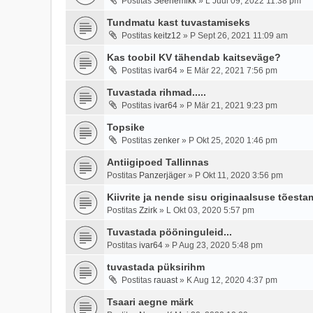
Postitas
Seenemikk
»
L Juul 09, 2022 11:38 pm
Tundmatu kast tuvastamiseks
Postitas
keitz12
»
P Sept 26, 2021 11:09 am
Kas toobil KV tähendab kaitseväge?
Postitas
ivar64
»
E Mär 22, 2021 7:56 pm
Tuvastada rihmad.....
Postitas
ivar64
»
P Mär 21, 2021 9:23 pm
Topsike
Postitas
zenker
»
P Okt 25, 2020 1:46 pm
Antiigipoed Tallinnas
Postitas
Panzerjäger
»
P Okt 11, 2020 3:56 pm
Kiivrite ja nende sisu originaalsuse tõest
Postitas
Zzirk
»
L Okt 03, 2020 5:57 pm
Tuvastada pööninguleid...
Postitas
ivar64
»
P Aug 23, 2020 5:48 pm
tuvastada püksirihm
Postitas
rauast
»
K Aug 12, 2020 4:37 pm
Tsaari aegne märk