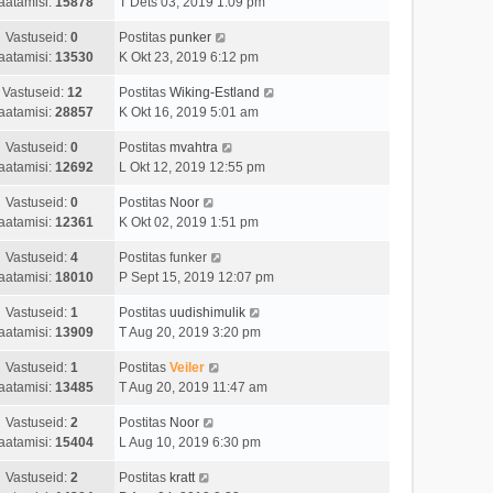
aatamisi:
15878
T Dets 03, 2019 1:09 pm
Vastuseid:
0
Postitas
punker
aatamisi:
13530
K Okt 23, 2019 6:12 pm
Vastuseid:
12
Postitas
Wiking-Estland
aatamisi:
28857
K Okt 16, 2019 5:01 am
Vastuseid:
0
Postitas
mvahtra
aatamisi:
12692
L Okt 12, 2019 12:55 pm
Vastuseid:
0
Postitas
Noor
aatamisi:
12361
K Okt 02, 2019 1:51 pm
Vastuseid:
4
Postitas
funker
aatamisi:
18010
P Sept 15, 2019 12:07 pm
Vastuseid:
1
Postitas
uudishimulik
aatamisi:
13909
T Aug 20, 2019 3:20 pm
Vastuseid:
1
Postitas
Veiler
aatamisi:
13485
T Aug 20, 2019 11:47 am
Vastuseid:
2
Postitas
Noor
aatamisi:
15404
L Aug 10, 2019 6:30 pm
Vastuseid:
2
Postitas
kratt