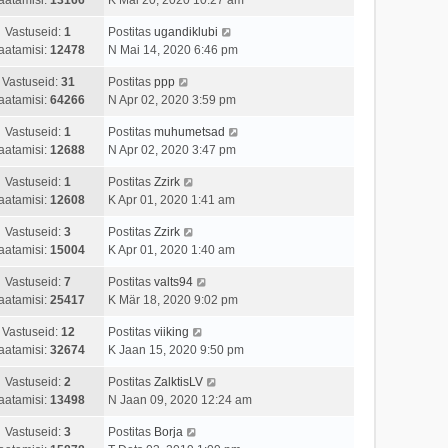
Vastuseid:
1
Postitas
ugandiklubi
aatamisi:
12478
N Mai 14, 2020 6:46 pm
Vastuseid:
31
Postitas
ppp
aatamisi:
64266
N Apr 02, 2020 3:59 pm
Vastuseid:
1
Postitas
muhumetsad
aatamisi:
12688
N Apr 02, 2020 3:47 pm
Vastuseid:
1
Postitas
Zzirk
aatamisi:
12608
K Apr 01, 2020 1:41 am
Vastuseid:
3
Postitas
Zzirk
aatamisi:
15004
K Apr 01, 2020 1:40 am
Vastuseid:
7
Postitas
valts94
aatamisi:
25417
K Mär 18, 2020 9:02 pm
Vastuseid:
12
Postitas
viiking
aatamisi:
32674
K Jaan 15, 2020 9:50 pm
Vastuseid:
2
Postitas
ZalktisLV
aatamisi:
13498
N Jaan 09, 2020 12:24 am
Vastuseid:
3
Postitas
Borja