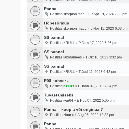
Pannal
Postitas
skorpion madu
»
R Apr 19, 2024 2:33 pm
Hõbesõrmus
Postitas
skorpion madu
»
L Nov 11, 2023 6:03 pm
SS pannal
Postitas
KRULL
»
P Dets 17, 2023 6:26 pm
SS pannal
Postitas
labidamees
»
T Okt 10, 2023 3:32 pm
SS pannal
Postitas
KRULL
»
T Juul 11, 2023 6:42 pm
P08 kohver ...
Postitas
Kriuks
»
E Jaan 07, 2019 7:34 pm
Tuvastamiseks..
Postitas
ivar64
»
E Nov 07, 2022 5:05 pm
Pannal - koopia vōi originaal?
Postitas
Noor
»
L Aug 06, 2022 12:22 pm
Pannal