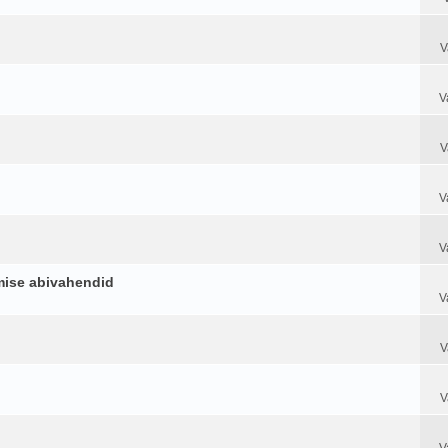
V
V
V
V
V
amise abivahendid
V
V
V
V