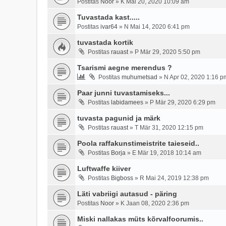
Postitas
Noor
»
K Mai 20, 2020 10:09 am
Tuvastada kast.....
Postitas
ivar64
»
N Mai 14, 2020 6:41 pm
tuvastada kortik
Postitas
rauast
»
P Mär 29, 2020 5:50 pm
Tsarismi aegne merendus ?
Postitas
muhumetsad
»
N Apr 02, 2020 1:16 p
Paar junni tuvastamiseks...
Postitas
labidamees
»
P Mär 29, 2020 6:29 pm
tuvasta pagunid ja märk
Postitas
rauast
»
T Mär 31, 2020 12:15 pm
Poola raffakunstimeistrite taieseid..
Postitas
Borja
»
E Mär 19, 2018 10:14 am
Luftwaffe kiiver
Postitas
Bigboss
»
R Mai 24, 2019 12:38 pm
Läti vabriigi autasud - päring
Postitas
Noor
»
K Jaan 08, 2020 2:36 pm
Miski nallakas müts kõrvalfoorumis..