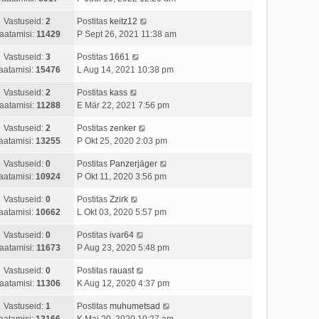
Vastuseid:
2
Postitas
keitz12
aatamisi:
11429
P Sept 26, 2021 11:38 am
Vastuseid:
3
Postitas
1661
aatamisi:
15476
L Aug 14, 2021 10:38 pm
Vastuseid:
2
Postitas
kass
aatamisi:
11288
E Mär 22, 2021 7:56 pm
Vastuseid:
2
Postitas
zenker
aatamisi:
13255
P Okt 25, 2020 2:03 pm
Vastuseid:
0
Postitas
Panzerjäger
aatamisi:
10924
P Okt 11, 2020 3:56 pm
Vastuseid:
0
Postitas
Zzirk
aatamisi:
10662
L Okt 03, 2020 5:57 pm
Vastuseid:
0
Postitas
ivar64
aatamisi:
11673
P Aug 23, 2020 5:48 pm
Vastuseid:
0
Postitas
rauast
aatamisi:
11306
K Aug 12, 2020 4:37 pm
Vastuseid:
1
Postitas
muhumetsad
aatamisi:
13166
K Mai 20, 2020 10:27 am