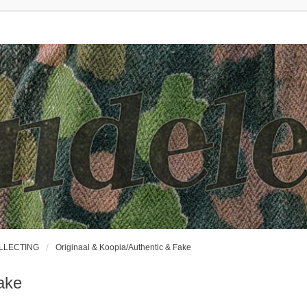
OLLECTING
Originaal & Koopia/Authentic & Fake
ake