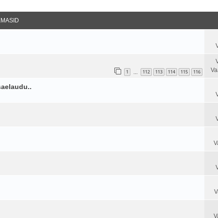
datud Otsing
EMASID
Va
1
112
113
114
115
116
…
saelaudu..
V
V
V