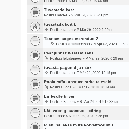
Postitas
Noor
»
K Mai 20, 2020 10:09 am
Tuvastada kast.....
Postitas
ivar64
»
N Mai 14, 2020 6:41 pm
tuvastada kortik
Postitas
rauast
»
P Mär 29, 2020 5:50 pm
Tsarismi aegne merendus ?
Postitas
muhumetsad
»
N Apr 02, 2020 1:16 p
Paar junni tuvastamiseks...
Postitas
labidamees
»
P Mär 29, 2020 6:29 pm
tuvasta pagunid ja märk
Postitas
rauast
»
T Mär 31, 2020 12:15 pm
Poola raffakunstimeistrite taieseid..
Postitas
Borja
»
E Mär 19, 2018 10:14 am
Luftwaffe kiiver
Postitas
Bigboss
»
R Mai 24, 2019 12:38 pm
Läti vabriigi autasud - päring
Postitas
Noor
»
K Jaan 08, 2020 2:36 pm
Miski nallakas müts kõrvalfoorumis..