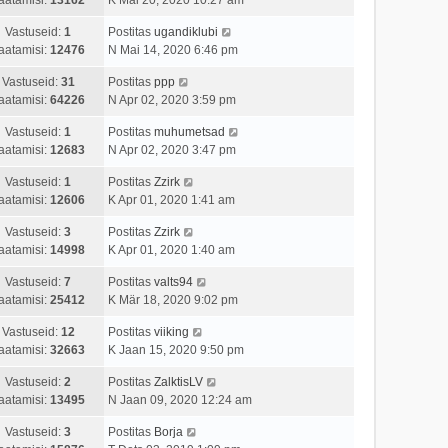
Vastuseid:
1
Postitas
ugandiklubi
aatamisi:
12476
N Mai 14, 2020 6:46 pm
Vastuseid:
31
Postitas
ppp
aatamisi:
64226
N Apr 02, 2020 3:59 pm
Vastuseid:
1
Postitas
muhumetsad
aatamisi:
12683
N Apr 02, 2020 3:47 pm
Vastuseid:
1
Postitas
Zzirk
aatamisi:
12606
K Apr 01, 2020 1:41 am
Vastuseid:
3
Postitas
Zzirk
aatamisi:
14998
K Apr 01, 2020 1:40 am
Vastuseid:
7
Postitas
valts94
aatamisi:
25412
K Mär 18, 2020 9:02 pm
Vastuseid:
12
Postitas
viiking
aatamisi:
32663
K Jaan 15, 2020 9:50 pm
Vastuseid:
2
Postitas
ZalktisLV
aatamisi:
13495
N Jaan 09, 2020 12:24 am
Vastuseid:
3
Postitas
Borja