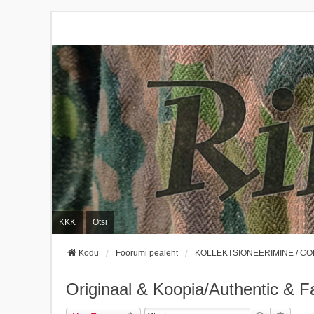
KKK
Otsi
Kodu
Foorumi pealeht
KOLLEKTSIONEERIMINE / C
Originaal & Koopia/Authentic & F