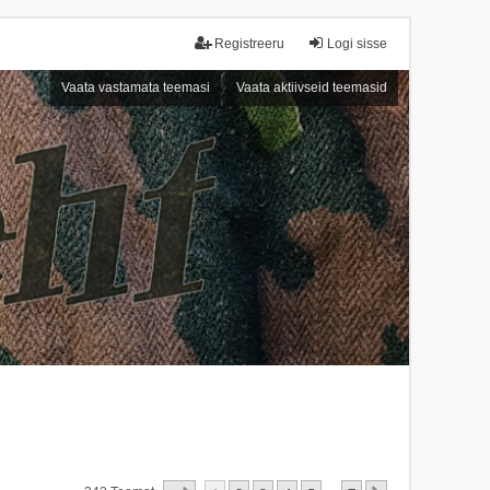
Registreeru
Logi sisse
Vaata vastamata teemasi
Vaata aktiivseid teemasid