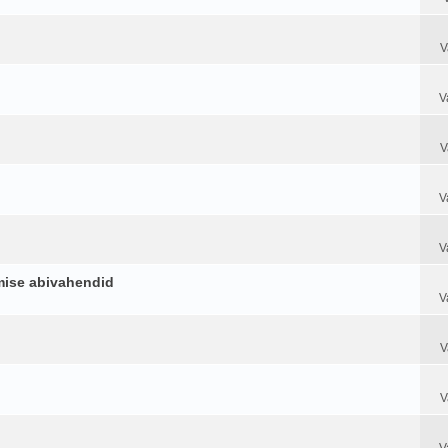
V
V
V
V
V
amise abivahendid
V
V
V
V