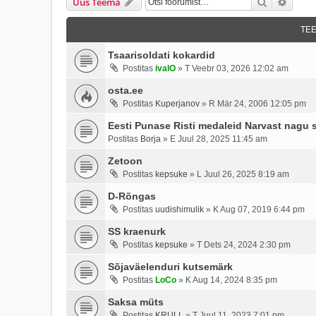
Otsi
Täien
Uus Teema
TE
Tsaarisoldati kokardid
Postitas
ivalO
»
T Veebr 03, 2026 12:02 am
osta.ee
Postitas
Kuperjanov
»
R Mär 24, 2006 12:05 pm
Eesti Punase Risti medaleid Narvast nagu 
Postitas
Borja
»
E Juul 28, 2025 11:45 am
Zetoon
Postitas
kepsuke
»
L Juul 26, 2025 8:19 am
D-Rõngas
Postitas
uudishimulik
»
K Aug 07, 2019 6:44 pm
SS kraenurk
Postitas
kepsuke
»
T Dets 24, 2024 2:30 pm
Sõjaväelenduri kutsemärk
Postitas
LoCo
»
K Aug 14, 2024 8:35 pm
Saksa müts
Postitas
KRULL
»
T Juul 11, 2023 7:01 pm