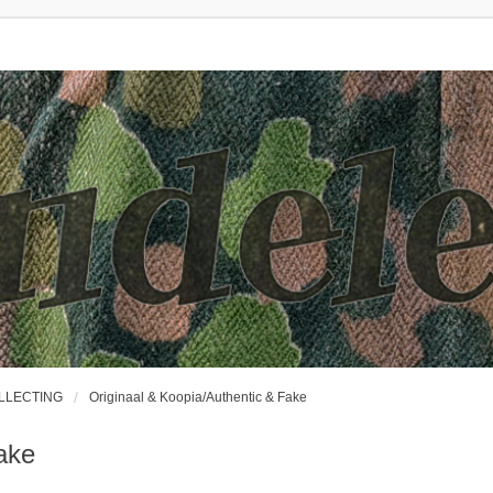
OLLECTING
Originaal & Koopia/Authentic & Fake
ake