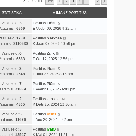
1
. Leht
7
-st
1
2
3
4
5
7
Järgmine
342 Teemat
…
STATISTIKA
VIIMANE POSTITUS
Vastuseid:
3
Postitas
Plönn
Vaatamisi:
6509
E Veebr 09, 2026 9:22 am
Vastuseid:
1738
Postitas
plekkpea
atamisi:
2110530
K Jaan 07, 2026 10:59 pm
Vastuseid:
6
Postitas
Zzirk
Vaatamisi:
6583
P Okt 12, 2025 12:56 pm
Vastuseid:
3
Postitas
Plönn
Vaatamisi:
2548
P Juul 27, 2025 8:16 am
Vastuseid:
7
Postitas
Plönn
aatamisi:
21839
L Veebr 15, 2025 6:02 pm
Vastuseid:
2
Postitas
kepsuke
Vaatamisi:
4835
K Dets 25, 2024 12:10 am
Vastuseid:
5
Postitas
Veiler
aatamisi:
11676
T Aug 20, 2024 6:42 pm
Vastuseid:
3
Postitas
ivalO
aatamisi:
12547
K Mai 01, 2024 11:21 am