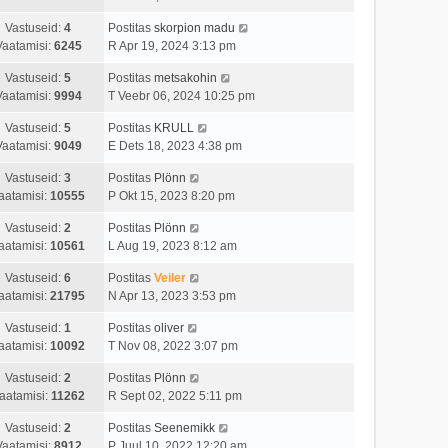
Vastuseid:
4
Postitas
skorpion madu
Vaatamisi:
6245
R Apr 19, 2024 3:13 pm
Vastuseid:
5
Postitas
metsakohin
Vaatamisi:
9994
T Veebr 06, 2024 10:25 pm
Vastuseid:
5
Postitas
KRULL
Vaatamisi:
9049
E Dets 18, 2023 4:38 pm
Vastuseid:
3
Postitas
Plönn
aatamisi:
10555
P Okt 15, 2023 8:20 pm
Vastuseid:
2
Postitas
Plönn
aatamisi:
10561
L Aug 19, 2023 8:12 am
Vastuseid:
6
Postitas
Veiler
aatamisi:
21795
N Apr 13, 2023 3:53 pm
Vastuseid:
1
Postitas
oliver
aatamisi:
10092
T Nov 08, 2022 3:07 pm
Vastuseid:
2
Postitas
Plönn
aatamisi:
11262
R Sept 02, 2022 5:11 pm
Vastuseid:
2
Postitas
Seenemikk
Vaatamisi:
8912
P Juul 10, 2022 12:20 am