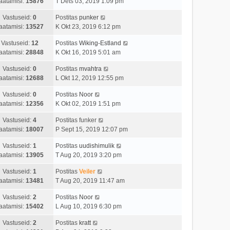
aatamisi:
15876
T Dets 03, 2019 1:09 pm
Vastuseid:
0
Postitas
punker
aatamisi:
13527
K Okt 23, 2019 6:12 pm
Vastuseid:
12
Postitas
Wiking-Estland
aatamisi:
28848
K Okt 16, 2019 5:01 am
Vastuseid:
0
Postitas
mvahtra
aatamisi:
12688
L Okt 12, 2019 12:55 pm
Vastuseid:
0
Postitas
Noor
aatamisi:
12356
K Okt 02, 2019 1:51 pm
Vastuseid:
4
Postitas
funker
aatamisi:
18007
P Sept 15, 2019 12:07 pm
Vastuseid:
1
Postitas
uudishimulik
aatamisi:
13905
T Aug 20, 2019 3:20 pm
Vastuseid:
1
Postitas
Veiler
aatamisi:
13481
T Aug 20, 2019 11:47 am
Vastuseid:
2
Postitas
Noor
aatamisi:
15402
L Aug 10, 2019 6:30 pm
Vastuseid:
2
Postitas
kratt