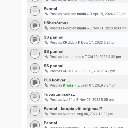
Pannal
Postitas
skorpion madu
»
R Apr 19, 2024 2:33 pm
Hõbesõrmus
Postitas
skorpion madu
»
L Nov 11, 2023 6:03 pm
SS pannal
Postitas
KRULL
»
P Dets 17, 2023 6:26 pm
SS pannal
Postitas
labidamees
»
T Okt 10, 2023 3:32 pm
SS pannal
Postitas
KRULL
»
T Juul 11, 2023 6:42 pm
P08 kohver ...
Postitas
Kriuks
»
E Jaan 07, 2019 7:34 pm
Tuvastamiseks..
Postitas
ivar64
»
E Nov 07, 2022 5:05 pm
Pannal - koopia vōi originaal?
Postitas
Noor
»
L Aug 06, 2022 12:22 pm
Pannal