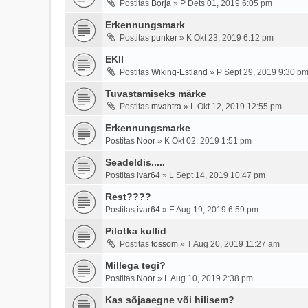
Postitas
Borja
»
P Dets 01, 2019 6:05 pm
Erkennungsmark
Postitas
punker
»
K Okt 23, 2019 6:12 pm
EKII
Postitas
Wiking-Estland
»
P Sept 29, 2019 9:30 p
Tuvastamiseks märke
Postitas
mvahtra
»
L Okt 12, 2019 12:55 pm
Erkennungsmarke
Postitas
Noor
»
K Okt 02, 2019 1:51 pm
Seadeldis.....
Postitas
ivar64
»
L Sept 14, 2019 10:47 pm
Rest????
Postitas
ivar64
»
E Aug 19, 2019 6:59 pm
Pilotka kullid
Postitas
tossom
»
T Aug 20, 2019 11:27 am
Millega tegi?
Postitas
Noor
»
L Aug 10, 2019 2:38 pm
Kas sõjaaegne või hilisem?