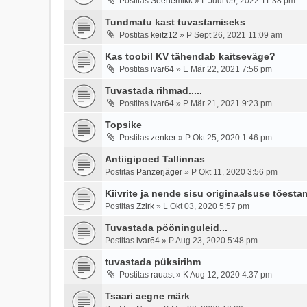
Postitas
Seenemikk
»
L Juul 09, 2022 11:38 pm
Tundmatu kast tuvastamiseks
Postitas
keitz12
»
P Sept 26, 2021 11:09 am
Kas toobil KV tähendab kaitseväge?
Postitas
ivar64
»
E Mär 22, 2021 7:56 pm
Tuvastada rihmad.....
Postitas
ivar64
»
P Mär 21, 2021 9:23 pm
Topsike
Postitas
zenker
»
P Okt 25, 2020 1:46 pm
Antiigipoed Tallinnas
Postitas
Panzerjäger
»
P Okt 11, 2020 3:56 pm
Kiivrite ja nende sisu originaalsuse tõest
Postitas
Zzirk
»
L Okt 03, 2020 5:57 pm
Tuvastada pööninguleid...
Postitas
ivar64
»
P Aug 23, 2020 5:48 pm
tuvastada püksirihm
Postitas
rauast
»
K Aug 12, 2020 4:37 pm
Tsaari aegne märk