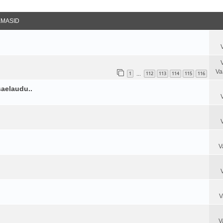
datud Otsing
EMASID
Va
1
112
113
114
115
116
…
saelaudu..
V
V
V