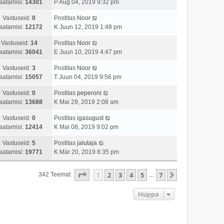
aatamisi:
14301
P Aug 04, 2019 9:32 pm
Vastuseid:
0
Postitas
Noor
aatamisi:
12172
K Juun 12, 2019 1:48 pm
Vastuseid:
14
Postitas
Noor
aatamisi:
36041
E Juun 10, 2019 4:47 pm
Vastuseid:
3
Postitas
Noor
aatamisi:
15057
T Juun 04, 2019 9:56 pm
Vastuseid:
0
Postitas
peperoni
aatamisi:
13688
K Mai 29, 2019 2:08 am
Vastuseid:
0
Postitas
igasugust
aatamisi:
12414
K Mai 08, 2019 9:02 pm
Vastuseid:
5
Postitas
jalutaja
aatamisi:
19771
K Mär 20, 2019 8:35 pm
1
. Leht
7
-st
1
2
3
4
5
7
Järgmine
342 Teemat
…
Hüppa