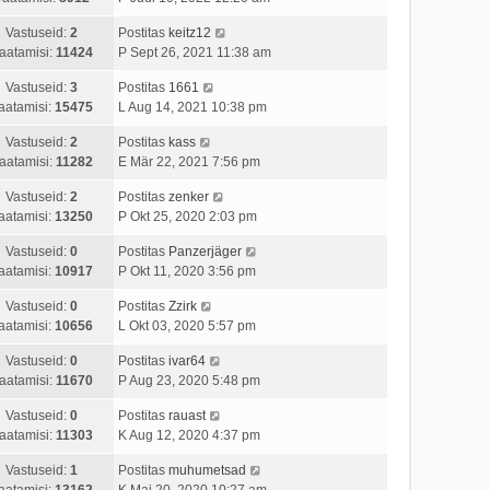
Vastuseid:
2
Postitas
keitz12
aatamisi:
11424
P Sept 26, 2021 11:38 am
Vastuseid:
3
Postitas
1661
aatamisi:
15475
L Aug 14, 2021 10:38 pm
Vastuseid:
2
Postitas
kass
aatamisi:
11282
E Mär 22, 2021 7:56 pm
Vastuseid:
2
Postitas
zenker
aatamisi:
13250
P Okt 25, 2020 2:03 pm
Vastuseid:
0
Postitas
Panzerjäger
aatamisi:
10917
P Okt 11, 2020 3:56 pm
Vastuseid:
0
Postitas
Zzirk
aatamisi:
10656
L Okt 03, 2020 5:57 pm
Vastuseid:
0
Postitas
ivar64
aatamisi:
11670
P Aug 23, 2020 5:48 pm
Vastuseid:
0
Postitas
rauast
aatamisi:
11303
K Aug 12, 2020 4:37 pm
Vastuseid:
1
Postitas
muhumetsad
aatamisi:
13162
K Mai 20, 2020 10:27 am