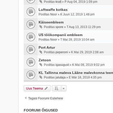
Postitas
kratt
»
P Aug 04, 2019 1:09 pm
Luftwaffe kotkas
Postitas
Noor
»
K Juun 12, 2019 1:48 pm
Käiseembleem
Postitas
spore
»
T Aug 13, 2013 11:29 pm
US töökompanii embleem
Postitas
Noor
»
T Mai 28, 2019 10:04 am
Port Artur
Postitas
peperoni
»
K Mai 29, 2019 2:08 am
Zetoon
Postitas
igasugust
»
K Mai 08, 2019 9:02 pm
KL Tallinna maleva Lääne malevkonna tee
Postitas
jalutaja
»
E Mär 18, 2019 4:35 pm
Uus Teema
Tagasi Foorumi Esilehele
FOORUMI ÕIGUSED