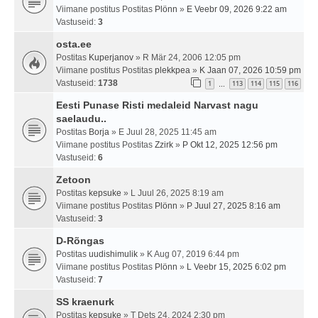
Viimane postitus Postitas
Plönn
»
E Veebr 09, 2026 9:22 am
Vastuseid:
3
osta.ee
Postitas
Kuperjanov
» R Mär 24, 2006 12:05 pm
Viimane postitus Postitas
plekkpea
»
K Jaan 07, 2026 10:59 pm
Vastuseid:
1738
1
113
114
115
116
…
Eesti Punase Risti medaleid Narvast nagu
saelaudu..
Postitas
Borja
» E Juul 28, 2025 11:45 am
Viimane postitus Postitas
Zzirk
»
P Okt 12, 2025 12:56 pm
Vastuseid:
6
Zetoon
Postitas
kepsuke
» L Juul 26, 2025 8:19 am
Viimane postitus Postitas
Plönn
»
P Juul 27, 2025 8:16 am
Vastuseid:
3
D-Rõngas
Postitas
uudishimulik
» K Aug 07, 2019 6:44 pm
Viimane postitus Postitas
Plönn
»
L Veebr 15, 2025 6:02 pm
Vastuseid:
7
SS kraenurk
Postitas
kepsuke
» T Dets 24, 2024 2:30 pm