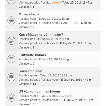
Viimane postitus Postitas
Veiler
»
T Aug 20, 2019 11:47 am
Vastuseid:
1
Millega tegi?
Postitas
Noor
» L Aug 10, 2019 2:38 pm
Viimane postitus Postitas
Noor
»
L Aug 10, 2019 6:30 pm
Vastuseid:
2
Kas sõjaaegne või hilisem?
Postitas
kratt
» P Aug 04, 2019 1:09 pm
Viimane postitus Postitas
kratt
»
P Aug 04, 2019 9:32 pm
Vastuseid:
2
Luftwaffe kotkas
Postitas
Noor
» K Juun 12, 2019 1:48 pm
Vastuseid:
0
Käiseembleem
Postitas
spore
» T Aug 13, 2013 11:29 pm
Viimane postitus Postitas
Noor
»
E Juun 10, 2019 4:47 pm
Vastuseid:
14
US töökompanii embleem
Postitas
Noor
» T Mai 28, 2019 10:04 am
Viimane postitus Postitas
Noor
»
T Juun 04, 2019 9:56 pm
Vastuseid:
3