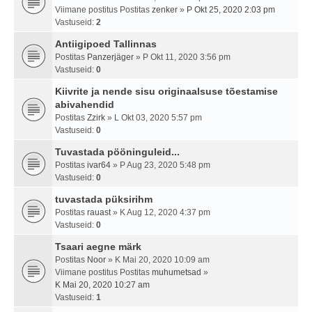
Viimane postitus Postitas
zenker
»
P Okt 25, 2020 2:03 pm
Vastuseid:
2
Antiigipoed Tallinnas
Postitas
Panzerjäger
» P Okt 11, 2020 3:56 pm
Vastuseid:
0
Kiivrite ja nende sisu originaalsuse tõestamise
abivahendid
Postitas
Zzirk
» L Okt 03, 2020 5:57 pm
Vastuseid:
0
Tuvastada pööninguleid...
Postitas
ivar64
» P Aug 23, 2020 5:48 pm
Vastuseid:
0
tuvastada püksirihm
Postitas
rauast
» K Aug 12, 2020 4:37 pm
Vastuseid:
0
Tsaari aegne märk
Postitas
Noor
» K Mai 20, 2020 10:09 am
Viimane postitus Postitas
muhumetsad
»
K Mai 20, 2020 10:27 am
Vastuseid:
1