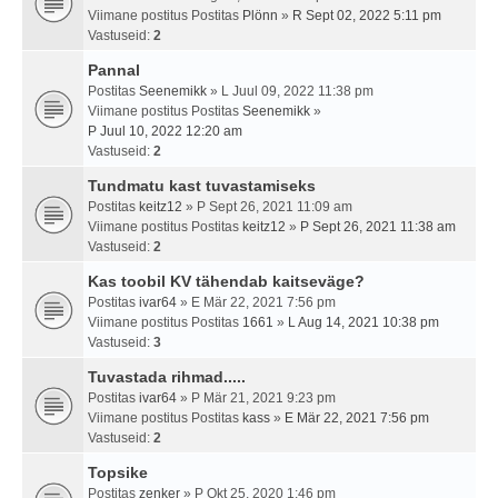
Viimane postitus Postitas
Plönn
»
R Sept 02, 2022 5:11 pm
Vastuseid:
2
Pannal
Postitas
Seenemikk
» L Juul 09, 2022 11:38 pm
Viimane postitus Postitas
Seenemikk
»
P Juul 10, 2022 12:20 am
Vastuseid:
2
Tundmatu kast tuvastamiseks
Postitas
keitz12
» P Sept 26, 2021 11:09 am
Viimane postitus Postitas
keitz12
»
P Sept 26, 2021 11:38 am
Vastuseid:
2
Kas toobil KV tähendab kaitseväge?
Postitas
ivar64
» E Mär 22, 2021 7:56 pm
Viimane postitus Postitas
1661
»
L Aug 14, 2021 10:38 pm
Vastuseid:
3
Tuvastada rihmad.....
Postitas
ivar64
» P Mär 21, 2021 9:23 pm
Viimane postitus Postitas
kass
»
E Mär 22, 2021 7:56 pm
Vastuseid:
2
Topsike
Postitas
zenker
» P Okt 25, 2020 1:46 pm