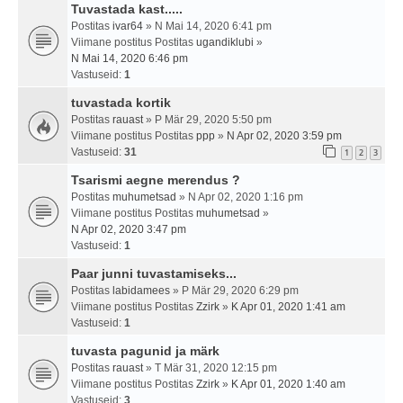
Tuvastada kast.....
Postitas
ivar64
» N Mai 14, 2020 6:41 pm
Viimane postitus Postitas
ugandiklubi
»
N Mai 14, 2020 6:46 pm
Vastuseid:
1
tuvastada kortik
Postitas
rauast
» P Mär 29, 2020 5:50 pm
Viimane postitus Postitas
ppp
»
N Apr 02, 2020 3:59 pm
Vastuseid:
31
1
2
3
Tsarismi aegne merendus ?
Postitas
muhumetsad
» N Apr 02, 2020 1:16 pm
Viimane postitus Postitas
muhumetsad
»
N Apr 02, 2020 3:47 pm
Vastuseid:
1
Paar junni tuvastamiseks...
Postitas
labidamees
» P Mär 29, 2020 6:29 pm
Viimane postitus Postitas
Zzirk
»
K Apr 01, 2020 1:41 am
Vastuseid:
1
tuvasta pagunid ja märk
Postitas
rauast
» T Mär 31, 2020 12:15 pm
Viimane postitus Postitas
Zzirk
»
K Apr 01, 2020 1:40 am
Vastuseid:
3