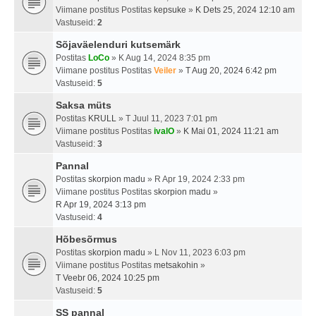
Viimane postitus Postitas
kepsuke
»
K Dets 25, 2024 12:10 am
Vastuseid:
2
Sõjaväelenduri kutsemärk
Postitas
LoCo
» K Aug 14, 2024 8:35 pm
Viimane postitus Postitas
Veiler
»
T Aug 20, 2024 6:42 pm
Vastuseid:
5
Saksa müts
Postitas
KRULL
» T Juul 11, 2023 7:01 pm
Viimane postitus Postitas
ivalO
»
K Mai 01, 2024 11:21 am
Vastuseid:
3
Pannal
Postitas
skorpion madu
» R Apr 19, 2024 2:33 pm
Viimane postitus Postitas
skorpion madu
»
R Apr 19, 2024 3:13 pm
Vastuseid:
4
Hõbesõrmus
Postitas
skorpion madu
» L Nov 11, 2023 6:03 pm
Viimane postitus Postitas
metsakohin
»
T Veebr 06, 2024 10:25 pm
Vastuseid:
5
SS pannal