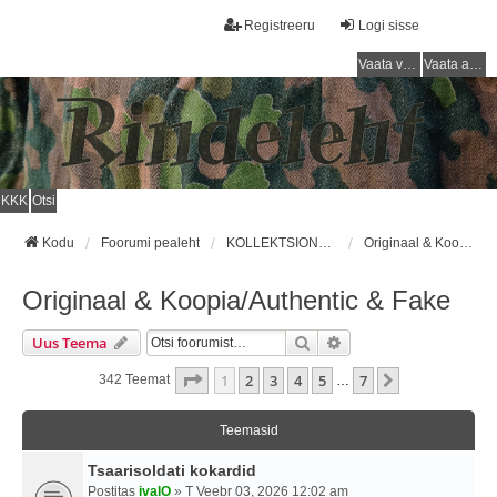
Registreeru
Logi sisse
Vaata vastamata teemasi
Vaata aktiivseid teemasid
KKK
Otsi
Kodu
Foorumi pealeht
KOLLEKTSIONEERIMINE / COLLECTING
Originaal & Koopia/Authentic & Fake
Originaal & Koopia/Authentic & Fake
Otsi
Täiendatud Otsing
Uus Teema
1
. Leht
7
-st
1
2
3
4
5
7
Järgmine
342 Teemat
…
Teemasid
Tsaarisoldati kokardid
Postitas
ivalO
» T Veebr 03, 2026 12:02 am