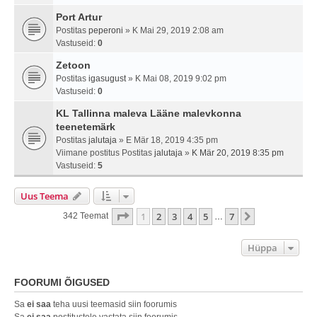
Port Artur
Postitas
peperoni
» K Mai 29, 2019 2:08 am
Vastuseid:
0
Zetoon
Postitas
igasugust
» K Mai 08, 2019 9:02 pm
Vastuseid:
0
KL Tallinna maleva Lääne malevkonna
teenetemärk
Postitas
jalutaja
» E Mär 18, 2019 4:35 pm
Viimane postitus Postitas
jalutaja
»
K Mär 20, 2019 8:35 pm
Vastuseid:
5
Uus Teema
1
. Leht
7
-st
1
2
3
4
5
7
Järgmine
342 Teemat
…
Hüppa
FOORUMI ÕIGUSED
Sa
ei saa
teha uusi teemasid siin foorumis