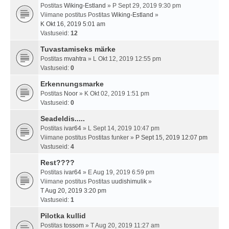
Postitas
Wiking-Estland
» P Sept 29, 2019 9:30 pm
Viimane postitus Postitas
Wiking-Estland
»
K Okt 16, 2019 5:01 am
Vastuseid:
12
Tuvastamiseks märke
Postitas
mvahtra
» L Okt 12, 2019 12:55 pm
Vastuseid:
0
Erkennungsmarke
Postitas
Noor
» K Okt 02, 2019 1:51 pm
Vastuseid:
0
Seadeldis.....
Postitas
ivar64
» L Sept 14, 2019 10:47 pm
Viimane postitus Postitas
funker
»
P Sept 15, 2019 12:07 pm
Vastuseid:
4
Rest????
Postitas
ivar64
» E Aug 19, 2019 6:59 pm
Viimane postitus Postitas
uudishimulik
»
T Aug 20, 2019 3:20 pm
Vastuseid:
1
Pilotka kullid
Postitas
tossom
» T Aug 20, 2019 11:27 am