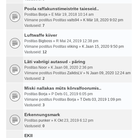
Poola raffakunstimeistrite taieseid..
Postitas
Borja
» E Mär 19, 2018 10:14 am
Viimane postitus Postitas
valts94
»
K Mär 18, 2020 9:02 pm
Vastuseid:
7
Luftwaffe kiiver
Postitas
Bigboss
» R Mai 24, 2019 12:38 pm
Viimane postitus Postitas
viiking
»
K Jaan 15, 2020 9:50 pm
Vastuseid:
12
Läti vabriigi autasud - päring
Postitas
Noor
» K Jaan 08, 2020 2:36 pm
Viimane postitus Postitas
ZalktisLV
»
N Jaan 09, 2020 12:24 am
Vastuseid:
2
Miski nallakas müts kõrvalfoorumis..
Postitas
Borja
» P Dets 01, 2019 6:05 pm
Viimane postitus Postitas
Borja
»
T Dets 03, 2019 1:09 pm
Vastuseid:
3
Erkennungsmark
Postitas
punker
» K Okt 23, 2019 6:12 pm
Vastuseid:
0
EKII