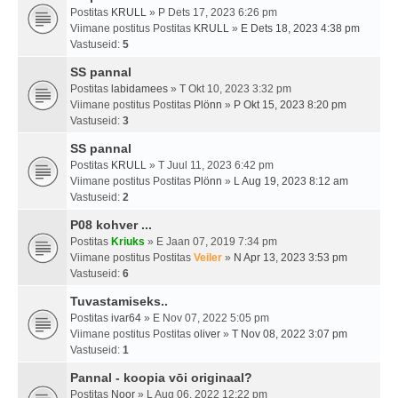
Postitas
KRULL
» P Dets 17, 2023 6:26 pm
Viimane postitus Postitas
KRULL
»
E Dets 18, 2023 4:38 pm
Vastuseid:
5
SS pannal
Postitas
labidamees
» T Okt 10, 2023 3:32 pm
Viimane postitus Postitas
Plönn
»
P Okt 15, 2023 8:20 pm
Vastuseid:
3
SS pannal
Postitas
KRULL
» T Juul 11, 2023 6:42 pm
Viimane postitus Postitas
Plönn
»
L Aug 19, 2023 8:12 am
Vastuseid:
2
P08 kohver ...
Postitas
Kriuks
» E Jaan 07, 2019 7:34 pm
Viimane postitus Postitas
Veiler
»
N Apr 13, 2023 3:53 pm
Vastuseid:
6
Tuvastamiseks..
Postitas
ivar64
» E Nov 07, 2022 5:05 pm
Viimane postitus Postitas
oliver
»
T Nov 08, 2022 3:07 pm
Vastuseid:
1
Pannal - koopia vōi originaal?
Postitas
Noor
» L Aug 06, 2022 12:22 pm