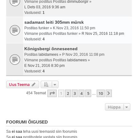
Viimane postitus Postitas
dimmuborgir
»
L Dets 03, 2016 9:36 am
Vastuseid:
1
sadamast leiti 305mm mürsk
Postitas
funker
» K Nov 23, 2016 11:50 pm
Viimane postitus Postitas
funker
»
R Nov 25, 2016 11:18 pm
Vastuseid:
4
Königsbergi õnneseened
Postitas
labidamees
» P Nov 20, 2016 11:08 pm
Viimane postitus Postitas
labidamees
»
E Nov 21, 2016 8:30 pm
Vastuseid:
4
Uus Teema
1
. Leht
10
-st
1
2
3
4
5
10
Järgmine
454 Teemat
…
Hüppa
FOORUMI ÕIGUSED
Sa
ei saa
teha uusi teemasid siin foorumis
Sa
ei saa
postitustele vastata siin foorumis