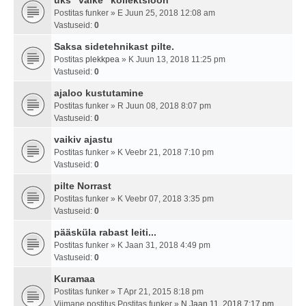
üks "väike" kollektsioon
Postitas
funker
» E Juun 25, 2018 12:08 am
Vastuseid:
0
Saksa sidetehnikast pilte.
Postitas
plekkpea
» K Juun 13, 2018 11:25 pm
Vastuseid:
0
ajaloo kustutamine
Postitas
funker
» R Juun 08, 2018 8:07 pm
Vastuseid:
0
vaikiv ajastu
Postitas
funker
» K Veebr 21, 2018 7:10 pm
Vastuseid:
0
pilte Norrast
Postitas
funker
» K Veebr 07, 2018 3:35 pm
Vastuseid:
0
pääsküla rabast leiti...
Postitas
funker
» K Jaan 31, 2018 4:49 pm
Vastuseid:
0
Kuramaa
Postitas
funker
» T Apr 21, 2015 8:18 pm
Viimane postitus Postitas
funker
»
N Jaan 11, 2018 7:17 pm