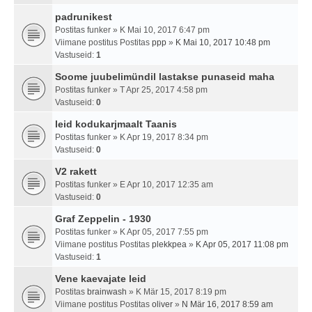
padrunikest
Postitas
funker
» K Mai 10, 2017 6:47 pm
Viimane postitus Postitas
ppp
»
K Mai 10, 2017 10:48 pm
Vastuseid:
1
Soome juubelimündil lastakse punaseid maha
Postitas
funker
» T Apr 25, 2017 4:58 pm
Vastuseid:
0
leid kodukarjmaalt Taanis
Postitas
funker
» K Apr 19, 2017 8:34 pm
Vastuseid:
0
V2 rakett
Postitas
funker
» E Apr 10, 2017 12:35 am
Vastuseid:
0
Graf Zeppelin - 1930
Postitas
funker
» K Apr 05, 2017 7:55 pm
Viimane postitus Postitas
plekkpea
»
K Apr 05, 2017 11:08 pm
Vastuseid:
1
Vene kaevajate leid
Postitas
brainwash
» K Mär 15, 2017 8:19 pm
Viimane postitus Postitas
oliver
»
N Mär 16, 2017 8:59 am