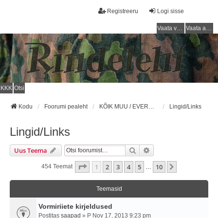
Registreeru
Logi sisse
Vaata vastamata teemasi
Vaata aktiivseid teemasid
KKK
Otsi
Kodu
Foorumi pealeht
KÕIK MUU / EVERYTHING ELSE
Lingid/Links
Lingid/Links
Otsi
Täiendatud Otsing
Uus Teema
1
. Leht
10
-st
1
2
3
4
5
10
Järgmine
454 Teemat
…
Teemasid
Vormiriiete kirjeldused
Postitas
saapad
» P Nov 17, 2013 9:23 pm