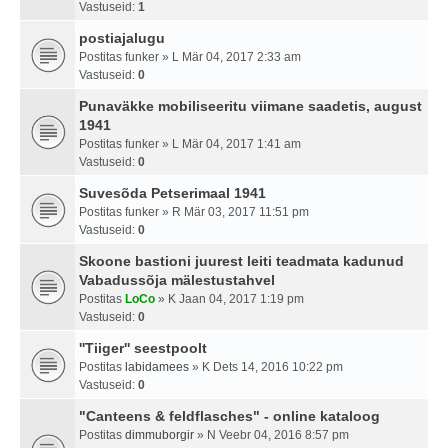
Vastuseid:
1
postiajalugu
Postitas
funker
» L Mär 04, 2017 2:33 am
Vastuseid:
0
Punaväkke mobiliseeritu viimane saadetis, august
1941
Postitas
funker
» L Mär 04, 2017 1:41 am
Vastuseid:
0
Suvesõda Petserimaal 1941
Postitas
funker
» R Mär 03, 2017 11:51 pm
Vastuseid:
0
Skoone bastioni juurest leiti teadmata kadunud
Vabadussõja mälestustahvel
Postitas
LoCo
» K Jaan 04, 2017 1:19 pm
Vastuseid:
0
''Tiiger'' seestpoolt
Postitas
labidamees
» K Dets 14, 2016 10:22 pm
Vastuseid:
0
"Canteens & feldflasches" - online kataloog
Postitas
dimmuborgir
» N Veebr 04, 2016 8:57 pm