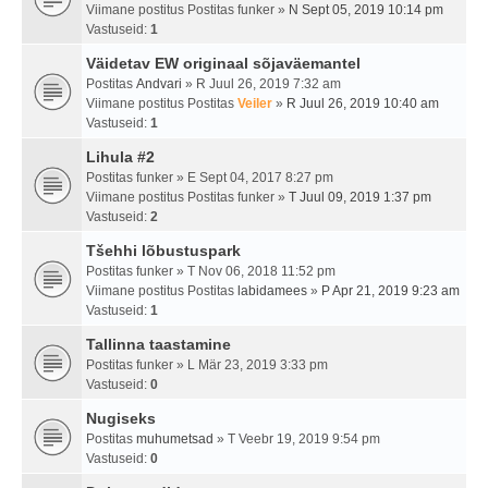
Viimane postitus Postitas
funker
»
N Sept 05, 2019 10:14 pm
Vastuseid:
1
Väidetav EW originaal sõjaväemantel
Postitas
Andvari
» R Juul 26, 2019 7:32 am
Viimane postitus Postitas
Veiler
»
R Juul 26, 2019 10:40 am
Vastuseid:
1
Lihula #2
Postitas
funker
» E Sept 04, 2017 8:27 pm
Viimane postitus Postitas
funker
»
T Juul 09, 2019 1:37 pm
Vastuseid:
2
Tšehhi lõbustuspark
Postitas
funker
» T Nov 06, 2018 11:52 pm
Viimane postitus Postitas
labidamees
»
P Apr 21, 2019 9:23 am
Vastuseid:
1
Tallinna taastamine
Postitas
funker
» L Mär 23, 2019 3:33 pm
Vastuseid:
0
Nugiseks
Postitas
muhumetsad
» T Veebr 19, 2019 9:54 pm
Vastuseid:
0