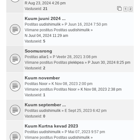
R Aug 23, 2024 4:26 pm
Vastuseid:
21
1
2
Kuum juuni 2024 ...
Postitas
uudishimulik
» P Juun 16, 2024 7:50 pm
Viimane postitus Postitas
uudishimulik
»
N Juul 04, 2024 11:29 am
Vastuseid:
5
Soomusrong
Postitas
allar1
» P Veebr 28, 2021 3:08 pm
Viimane postitus Postitas
plekkpea
»
P Juun 30, 2024 8:25 pm
Vastuseid:
2
Kuum november
Postitas
Noor
» K Nov 08, 2023 2:00 pm
Viimane postitus Postitas
Noor
»
K Nov 08, 2023 2:38 pm
Vastuseid:
1
Kuum september ...
Postitas
uudishimulik
» E Sept 25, 2023 6:42 pm
Vastuseid:
0
Kuum Kurtna kevad 2023
Postitas
uudishimulik
» P Mai 07, 2023 9:57 pm
Viimane postitus Postitas
uudishimulik
»