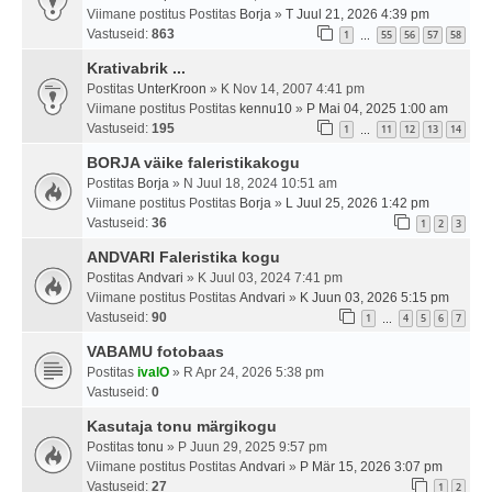
Viimane postitus Postitas
Borja
»
T Juul 21, 2026 4:39 pm
Vastuseid:
863
1
55
56
57
58
…
Krativabrik ...
Postitas
UnterKroon
» K Nov 14, 2007 4:41 pm
Viimane postitus Postitas
kennu10
»
P Mai 04, 2025 1:00 am
Vastuseid:
195
1
11
12
13
14
…
BORJA väike faleristikakogu
Postitas
Borja
» N Juul 18, 2024 10:51 am
Viimane postitus Postitas
Borja
»
L Juul 25, 2026 1:42 pm
Vastuseid:
36
1
2
3
ANDVARI Faleristika kogu
Postitas
Andvari
» K Juul 03, 2024 7:41 pm
Viimane postitus Postitas
Andvari
»
K Juun 03, 2026 5:15 pm
Vastuseid:
90
1
4
5
6
7
…
VABAMU fotobaas
Postitas
ivalO
» R Apr 24, 2026 5:38 pm
Vastuseid:
0
Kasutaja tonu märgikogu
Postitas
tonu
» P Juun 29, 2025 9:57 pm
Viimane postitus Postitas
Andvari
»
P Mär 15, 2026 3:07 pm
Vastuseid:
27
1
2