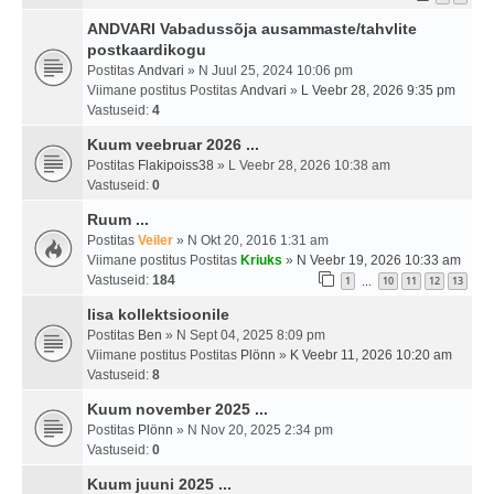
ANDVARI Vabadussõja ausammaste/tahvlite
postkaardikogu
Postitas
Andvari
» N Juul 25, 2024 10:06 pm
Viimane postitus Postitas
Andvari
»
L Veebr 28, 2026 9:35 pm
Vastuseid:
4
Kuum veebruar 2026 ...
Postitas
Flakipoiss38
» L Veebr 28, 2026 10:38 am
Vastuseid:
0
Ruum ...
Postitas
Veiler
» N Okt 20, 2016 1:31 am
Viimane postitus Postitas
Kriuks
»
N Veebr 19, 2026 10:33 am
Vastuseid:
184
1
10
11
12
13
…
lisa kollektsioonile
Postitas
Ben
» N Sept 04, 2025 8:09 pm
Viimane postitus Postitas
Plönn
»
K Veebr 11, 2026 10:20 am
Vastuseid:
8
Kuum november 2025 ...
Postitas
Plönn
» N Nov 20, 2025 2:34 pm
Vastuseid:
0
Kuum juuni 2025 ...