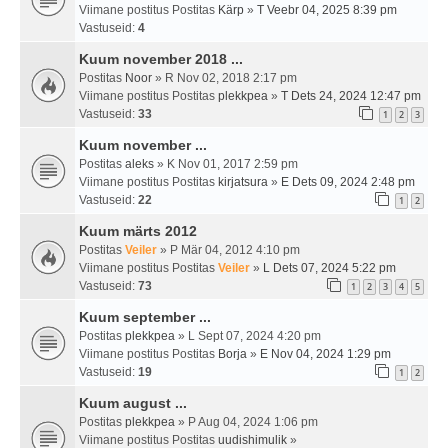
Viimane postitus Postitas
Kärp
»
T Veebr 04, 2025 8:39 pm
Vastuseid:
4
Kuum november 2018 ...
Postitas
Noor
» R Nov 02, 2018 2:17 pm
Viimane postitus Postitas
plekkpea
»
T Dets 24, 2024 12:47 pm
Vastuseid:
33
1
2
3
Kuum november ...
Postitas
aleks
» K Nov 01, 2017 2:59 pm
Viimane postitus Postitas
kirjatsura
»
E Dets 09, 2024 2:48 pm
Vastuseid:
22
1
2
Kuum märts 2012
Postitas
Veiler
» P Mär 04, 2012 4:10 pm
Viimane postitus Postitas
Veiler
»
L Dets 07, 2024 5:22 pm
Vastuseid:
73
1
2
3
4
5
Kuum september ...
Postitas
plekkpea
» L Sept 07, 2024 4:20 pm
Viimane postitus Postitas
Borja
»
E Nov 04, 2024 1:29 pm
Vastuseid:
19
1
2
Kuum august ...
Postitas
plekkpea
» P Aug 04, 2024 1:06 pm
Viimane postitus Postitas
uudishimulik
»