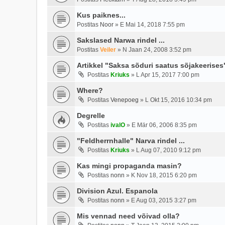
Kus paiknes...
Postitas
Noor
»
E Mai 14, 2018 7:55 pm
Sakslased Narwa rindel ...
Postitas
Veiler
»
N Jaan 24, 2008 3:52 pm
Artikkel "Saksa sõduri saatus sõjakeerises" 
Postitas
Kriuks
»
L Apr 15, 2017 7:00 pm
Where?
Postitas
Venepoeg
»
L Okt 15, 2016 10:34 pm
Degrelle
Postitas
ivalO
»
E Mär 06, 2006 8:35 pm
"Feldherrnhalle" Narva rindel ...
Postitas
Kriuks
»
L Aug 07, 2010 9:12 pm
Kas mingi propaganda masin?
Postitas
nonn
»
K Nov 18, 2015 6:20 pm
Division Azul. Espanola
Postitas
nonn
»
E Aug 03, 2015 3:27 pm
Mis vennad need võivad olla?