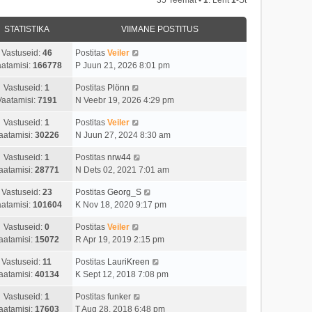
STATISTIKA
VIIMANE POSTITUS
Vastuseid:
46
Postitas
Veiler
atamisi:
166778
P Juun 21, 2026 8:01 pm
Vastuseid:
1
Postitas
Plönn
Vaatamisi:
7191
N Veebr 19, 2026 4:29 pm
Vastuseid:
1
Postitas
Veiler
aatamisi:
30226
N Juun 27, 2024 8:30 am
Vastuseid:
1
Postitas
nrw44
aatamisi:
28771
N Dets 02, 2021 7:01 am
Vastuseid:
23
Postitas
Georg_S
atamisi:
101604
K Nov 18, 2020 9:17 pm
Vastuseid:
0
Postitas
Veiler
aatamisi:
15072
R Apr 19, 2019 2:15 pm
Vastuseid:
11
Postitas
LauriKreen
aatamisi:
40134
K Sept 12, 2018 7:08 pm
Vastuseid:
1
Postitas
funker
aatamisi:
17603
T Aug 28, 2018 6:48 pm