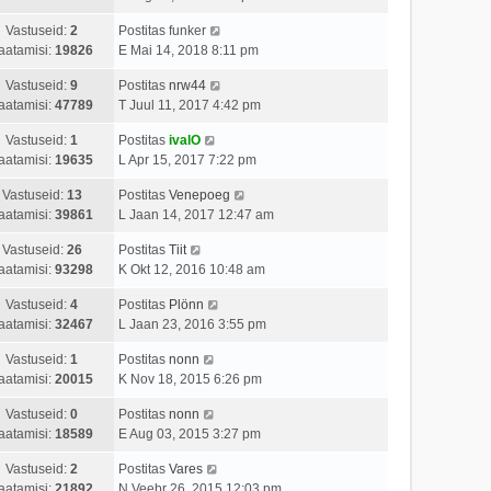
Vastuseid:
2
Postitas
funker
aatamisi:
19826
E Mai 14, 2018 8:11 pm
Vastuseid:
9
Postitas
nrw44
aatamisi:
47789
T Juul 11, 2017 4:42 pm
Vastuseid:
1
Postitas
ivalO
aatamisi:
19635
L Apr 15, 2017 7:22 pm
Vastuseid:
13
Postitas
Venepoeg
aatamisi:
39861
L Jaan 14, 2017 12:47 am
Vastuseid:
26
Postitas
Tiit
aatamisi:
93298
K Okt 12, 2016 10:48 am
Vastuseid:
4
Postitas
Plönn
aatamisi:
32467
L Jaan 23, 2016 3:55 pm
Vastuseid:
1
Postitas
nonn
aatamisi:
20015
K Nov 18, 2015 6:26 pm
Vastuseid:
0
Postitas
nonn
aatamisi:
18589
E Aug 03, 2015 3:27 pm
Vastuseid:
2
Postitas
Vares
aatamisi:
21892
N Veebr 26, 2015 12:03 pm