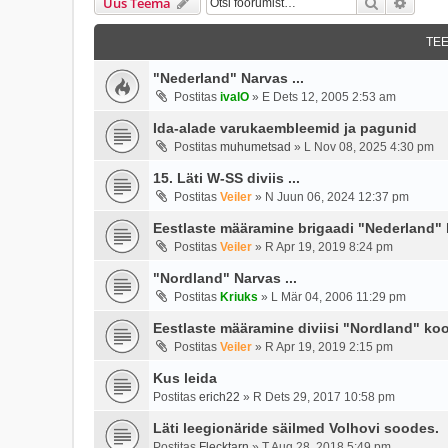
Otsi
Täien
Uus Teema
TE
"Nederland" Narvas ...
Postitas
ivalO
»
E Dets 12, 2005 2:53 am
Ida-alade varukaembleemid ja pagunid
Postitas
muhumetsad
»
L Nov 08, 2025 4:30 pm
15. Läti W-SS diviis ...
Postitas
Veiler
»
N Juun 06, 2024 12:37 pm
Eestlaste määramine brigaadi "Nederland" 
Postitas
Veiler
»
R Apr 19, 2019 8:24 pm
"Nordland" Narvas ...
Postitas
Kriuks
»
L Mär 04, 2006 11:29 pm
Eestlaste määramine diviisi "Nordland" koo
Postitas
Veiler
»
R Apr 19, 2019 2:15 pm
Kus leida
Postitas
erich22
»
R Dets 29, 2017 10:58 pm
Läti leegionäride säilmed Volhovi soodes.
Postitas
Flecktarn
»
T Aug 28, 2018 5:49 pm