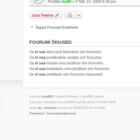
Postitas
ivalO
»
P Mär 19, 2006 8:28 pm
Uus Teema
Tagasi Foorumi Esilehele
FOORUMI ÕIGUSED
Sa
ei saa
teha uusi teemasid siin foorumis
Sa
ei saa
postitustele vastata siin foorumis
Sa
ei saa
muuta oma postitusi siin foorumis
Sa
ei saa
kustutada oma postitusi siin foorumis
Sa
ei saa
postitada siin foorumis manuseid
Arendas
phpBB
® Forum Software © phpBB Limited
Estonian translation by phpBB Eesti [Exabot] © 2008*-2020
Style
we_universal
created by INVENTEA & v12mike
Privaatsus
|
Kasutajatingimused