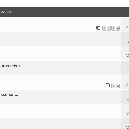
datud Otsing
EMASID
Va
1
2
3
4
V
koosseisu ...
V
Va
1
2
sseisu ...
V
V
V