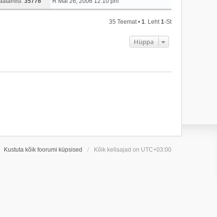
aatamisi:
35776
R Mai 26, 2006 12:10 pm
35 Teemat •
1
. Leht
1
-st
Hüppa
Kustuta kõik foorumi küpsised
Kõik kellaajad on
UTC+03:00