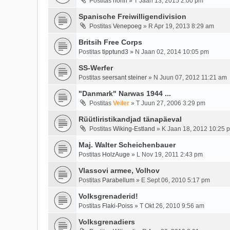
Postitas
nonn
»
T Jaan 13, 2015 2:00 pm
Spanische Freiwilligendivision
Postitas
Venepoeg
»
R Apr 19, 2013 8:29 am
Britsih Free Corps
Postitas
tipptund3
»
N Jaan 02, 2014 10:05 pm
SS-Werfer
Postitas
seersant steiner
»
N Juun 07, 2012 11:21 am
"Danmark" Narwas 1944 ...
Postitas
Veiler
»
T Juun 27, 2006 3:29 pm
Rüütliristikandjad tänapäeval
Postitas
Wiking-Estland
»
K Jaan 18, 2012 10:25 
Maj. Walter Scheichenbauer
Postitas
HolzAuge
»
L Nov 19, 2011 2:43 pm
Vlassovi armee, Volhov
Postitas
Parabellum
»
E Sept 06, 2010 5:17 pm
Volksgrenaderid!
Postitas
Flaki-Poiss
»
T Okt 26, 2010 9:56 am
Volksgrenadiers