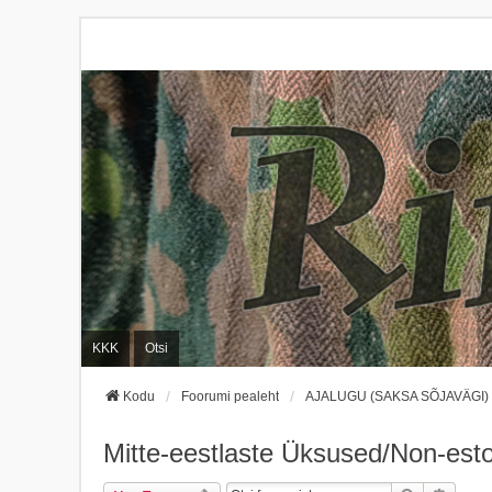
KKK
Otsi
Kodu
Foorumi pealeht
AJALUGU (SAKSA SÕJAVÄGI)
Mitte-eestlaste Üksused/Non-esto