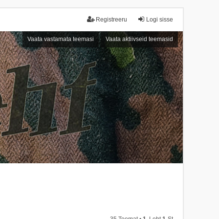
Registreeru
Logi sisse
Vaata vastamata teemasi
Vaata aktiivseid teemasid
35 Teemat •
1
. Leht
1
-st