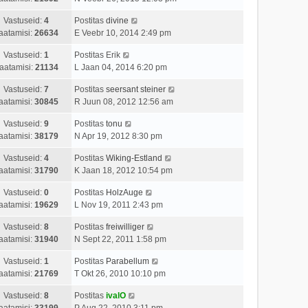
Vastuseid:
4
Postitas
divine
aatamisi:
26634
E Veebr 10, 2014 2:49 pm
Vastuseid:
1
Postitas
Erik
aatamisi:
21134
L Jaan 04, 2014 6:20 pm
Vastuseid:
7
Postitas
seersant steiner
aatamisi:
30845
R Juun 08, 2012 12:56 am
Vastuseid:
9
Postitas
tonu
aatamisi:
38179
N Apr 19, 2012 8:30 pm
Vastuseid:
4
Postitas
Wiking-Estland
aatamisi:
31790
K Jaan 18, 2012 10:54 pm
Vastuseid:
0
Postitas
HolzAuge
aatamisi:
19629
L Nov 19, 2011 2:43 pm
Vastuseid:
8
Postitas
freiwilliger
aatamisi:
31940
N Sept 22, 2011 1:58 pm
Vastuseid:
1
Postitas
Parabellum
aatamisi:
21769
T Okt 26, 2010 10:10 pm
Vastuseid:
8
Postitas
ivalO
aatamisi:
33199
P Aug 22, 2010 3:11 pm