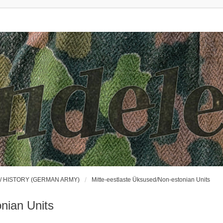
 / HISTORY (GERMAN ARMY)
Mitte-eestlaste Üksused/Non-estonian Units
nian Units