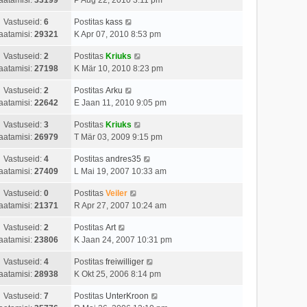
Vastuseid:
6
Postitas
kass
aatamisi:
29321
K Apr 07, 2010 8:53 pm
Vastuseid:
2
Postitas
Kriuks
aatamisi:
27198
K Mär 10, 2010 8:23 pm
Vastuseid:
2
Postitas
Arku
aatamisi:
22642
E Jaan 11, 2010 9:05 pm
Vastuseid:
3
Postitas
Kriuks
aatamisi:
26979
T Mär 03, 2009 9:15 pm
Vastuseid:
4
Postitas
andres35
aatamisi:
27409
L Mai 19, 2007 10:33 am
Vastuseid:
0
Postitas
Veiler
aatamisi:
21371
R Apr 27, 2007 10:24 am
Vastuseid:
2
Postitas
Art
aatamisi:
23806
K Jaan 24, 2007 10:31 pm
Vastuseid:
4
Postitas
freiwilliger
aatamisi:
28938
K Okt 25, 2006 8:14 pm
Vastuseid:
7
Postitas
UnterKroon