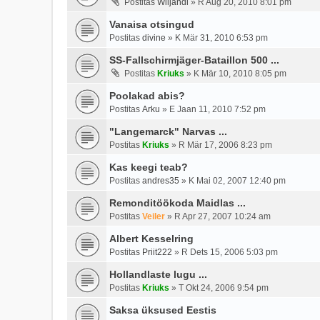
Postitas
Wiljandi
»
R Aug 20, 2010 8:01 pm
Vanaisa otsingud
Postitas
divine
»
K Mär 31, 2010 6:53 pm
SS-Fallschirmjäger-Bataillon 500 ...
Postitas
Kriuks
»
K Mär 10, 2010 8:05 pm
Poolakad abis?
Postitas
Arku
»
E Jaan 11, 2010 7:52 pm
"Langemarck" Narvas ...
Postitas
Kriuks
»
R Mär 17, 2006 8:23 pm
Kas keegi teab?
Postitas
andres35
»
K Mai 02, 2007 12:40 pm
Remonditöökoda Maidlas ...
Postitas
Veiler
»
R Apr 27, 2007 10:24 am
Albert Kesselring
Postitas
Priit222
»
R Dets 15, 2006 5:03 pm
Hollandlaste lugu ...
Postitas
Kriuks
»
T Okt 24, 2006 9:54 pm
Saksa üksused Eestis