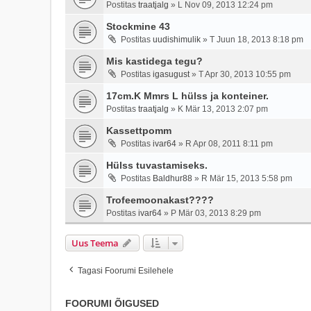
Postitas
traatjalg
»
L Nov 09, 2013 12:24 pm
Stockmine 43
Postitas
uudishimulik
»
T Juun 18, 2013 8:18 pm
Mis kastidega tegu?
Postitas
igasugust
»
T Apr 30, 2013 10:55 pm
17cm.K Mmrs L hülss ja konteiner.
Postitas
traatjalg
»
K Mär 13, 2013 2:07 pm
Kassettpomm
Postitas
ivar64
»
R Apr 08, 2011 8:11 pm
Hülss tuvastamiseks.
Postitas
Baldhur88
»
R Mär 15, 2013 5:58 pm
Trofeemoonakast????
Postitas
ivar64
»
P Mär 03, 2013 8:29 pm
Uus Teema
Tagasi Foorumi Esilehele
FOORUMI ÕIGUSED