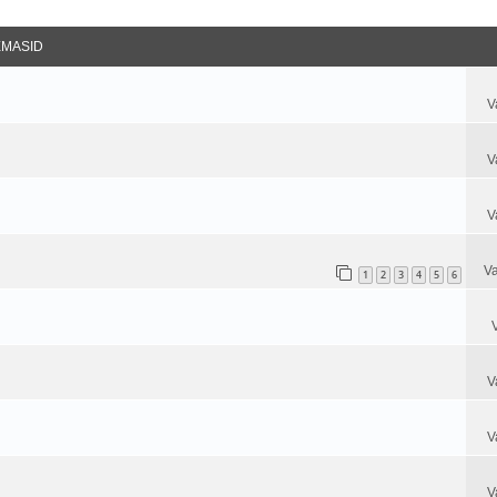
datud Otsing
EMASID
V
V
V
Va
1
2
3
4
5
6
V
V
V