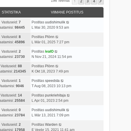
1
2
3
4
Järgmine
196 Teemat
STATISTIKA
VIIMANE POSTITUS
Vastuseid:
7
Postitas
uudishimulik
aatamisi:
98445
L Mai 30, 2020 9:53 am
Vastuseid:
8
Postitas
Plönn
aatamisi:
45896
L Mär 01, 2025 7:27 pm
Vastuseid:
2
Postitas
ivalO
aatamisi:
23730
N Nov 21, 2024 11:54 pm
Vastuseid:
88
Postitas
Plönn
atamisi:
214345
K Okt 18, 2023 7:49 pm
Vastuseid:
1
Postitas
speedsta
Vaatamisi:
9046
T Aug 08, 2023 10:13 pm
Vastuseid:
14
Postitas
punkriehitaja
aatamisi:
25584
L Apr 01, 2023 2:54 pm
Vastuseid:
0
Postitas
uudishimulik
aatamisi:
23784
L Mär 13, 2021 7:09 pm
Vastuseid:
2
Postitas
Warden
aatamisi:
17958
E Veebr 15, 2021 11:41 am