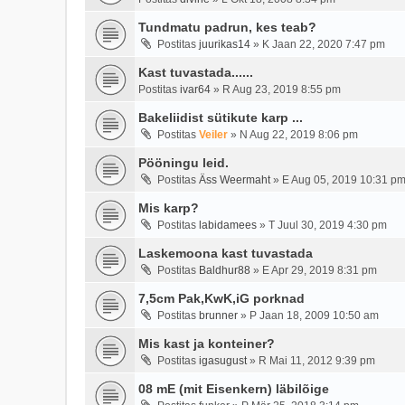
Tundmatu padrun, kes teab?
Postitas
juurikas14
»
K Jaan 22, 2020 7:47 pm
Kast tuvastada......
Postitas
ivar64
»
R Aug 23, 2019 8:55 pm
Bakeliidist sütikute karp ...
Postitas
Veiler
»
N Aug 22, 2019 8:06 pm
Pööningu leid.
Postitas
Äss Weermaht
»
E Aug 05, 2019 10:31 p
Mis karp?
Postitas
labidamees
»
T Juul 30, 2019 4:30 pm
Laskemoona kast tuvastada
Postitas
Baldhur88
»
E Apr 29, 2019 8:31 pm
7,5cm Pak,KwK,iG porknad
Postitas
brunner
»
P Jaan 18, 2009 10:50 am
Mis kast ja konteiner?
Postitas
igasugust
»
R Mai 11, 2012 9:39 pm
08 mE (mit Eisenkern) läbilõige