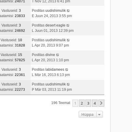
aatamisi:
24071
T Nov 12, 2013 6:41 pm
Vastuseid:
3
Postitas
uudishimulik
aatamisi:
23833
E Juun 24, 2013 3:55 pm
Vastuseid:
3
Postitas
desert eagle
aatamisi:
24692
L Juun 01, 2013 12:39 pm
Vastuseid:
10
Postitas
uudishimulik
aatamisi:
31828
L Apr 20, 2013 9:07 pm
Vastuseid:
15
Postitas
divine
aatamisi:
57825
L Apr 20, 2013 1:10 pm
Vastuseid:
3
Postitas
labidamees
aatamisi:
22361
L Mär 16, 2013 6:13 pm
Vastuseid:
3
Postitas
uudishimulik
aatamisi:
22273
P Mär 03, 2013 11:19 pm
1
2
3
4
Järgmine
196 Teemat
Hüppa