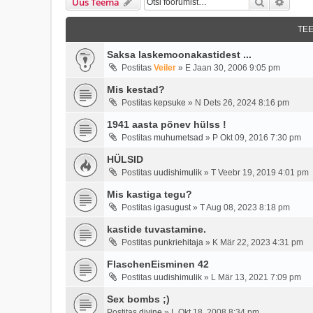
Otsi
Täien
Uus Teema
TE
Saksa laskemoonakastidest ...
Postitas
Veiler
»
E Jaan 30, 2006 9:05 pm
Mis kestad?
Postitas
kepsuke
»
N Dets 26, 2024 8:16 pm
1941 aasta põnev hülss !
Postitas
muhumetsad
»
P Okt 09, 2016 7:30 pm
HÜLSID
Postitas
uudishimulik
»
T Veebr 19, 2019 4:01 pm
Mis kastiga tegu?
Postitas
igasugust
»
T Aug 08, 2023 8:18 pm
kastide tuvastamine.
Postitas
punkriehitaja
»
K Mär 22, 2023 4:31 pm
FlaschenEisminen 42
Postitas
uudishimulik
»
L Mär 13, 2021 7:09 pm
Sex bombs ;)
Postitas
divine
»
L Okt 18, 2008 8:34 pm