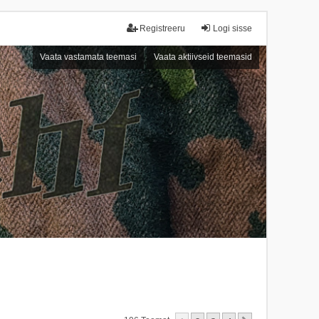
Registreeru
Logi sisse
Vaata vastamata teemasi
Vaata aktiivseid teemasid