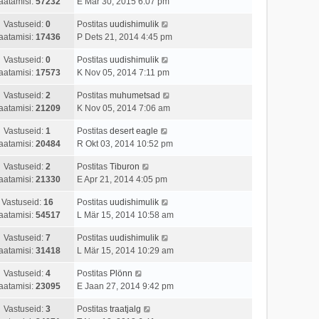
aatamisi:
57232
E Mär 30, 2015 6:07 pm
Vastuseid:
0
Postitas
uudishimulik
aatamisi:
17436
P Dets 21, 2014 4:45 pm
Vastuseid:
0
Postitas
uudishimulik
aatamisi:
17573
K Nov 05, 2014 7:11 pm
Vastuseid:
2
Postitas
muhumetsad
aatamisi:
21209
K Nov 05, 2014 7:06 am
Vastuseid:
1
Postitas
desert eagle
aatamisi:
20484
R Okt 03, 2014 10:52 pm
Vastuseid:
2
Postitas
Tiburon
aatamisi:
21330
E Apr 21, 2014 4:05 pm
Vastuseid:
16
Postitas
uudishimulik
aatamisi:
54517
L Mär 15, 2014 10:58 am
Vastuseid:
7
Postitas
uudishimulik
aatamisi:
31418
L Mär 15, 2014 10:29 am
Vastuseid:
4
Postitas
Plönn
aatamisi:
23095
E Jaan 27, 2014 9:42 pm
Vastuseid:
3
Postitas
traatjalg