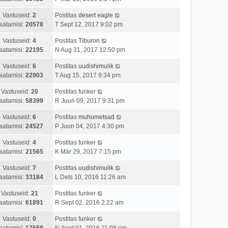
Vastuseid:
2
Postitas
desert eagle
aatamisi:
20578
T Sept 12, 2017 9:02 pm
Vastuseid:
4
Postitas
Tiburon
aatamisi:
22195
N Aug 31, 2017 12:50 pm
Vastuseid:
6
Postitas
uudishimulik
aatamisi:
22903
T Aug 15, 2017 9:34 pm
Vastuseid:
20
Postitas
funker
aatamisi:
58399
R Juun 09, 2017 9:31 pm
Vastuseid:
6
Postitas
muhumetsad
aatamisi:
24527
P Juun 04, 2017 4:30 pm
Vastuseid:
4
Postitas
funker
aatamisi:
21565
K Mär 29, 2017 7:15 pm
Vastuseid:
7
Postitas
uudishimulik
aatamisi:
33184
L Dets 10, 2016 11:26 am
Vastuseid:
21
Postitas
funker
aatamisi:
61891
R Sept 02, 2016 2:22 am
Vastuseid:
0
Postitas
funker
aatamisi:
17569
N Sept 01, 2016 11:08 pm