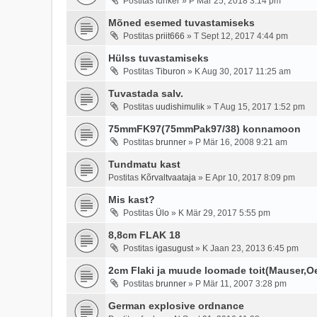
Postitas
funker
»
P Mär 25, 2018 3:14 pm
Mõned esemed tuvastamiseks
Postitas
priit666
»
T Sept 12, 2017 4:44 pm
Hülss tuvastamiseks
Postitas
Tiburon
»
K Aug 30, 2017 11:25 am
Tuvastada salv.
Postitas
uudishimulik
»
T Aug 15, 2017 1:52 pm
75mmFK97(75mmPak97/38) konnamoon
Postitas
brunner
»
P Mär 16, 2008 9:21 am
Tundmatu kast
Postitas
Kõrvaltvaataja
»
E Apr 10, 2017 8:09 pm
Mis kast?
Postitas
Ülo
»
K Mär 29, 2017 5:55 pm
8,8cm FLAK 18
Postitas
igasugust
»
K Jaan 23, 2013 6:45 pm
2cm Flaki ja muude loomade toit(Mauser,Oer
Postitas
brunner
»
P Mär 11, 2007 3:28 pm
German explosive ordnance