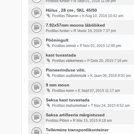
Postitas
funker
»
N Sept 01, 2016 11:08 pm
Hülss , 28 cm , SKL 45/50
Postitas
Tiburon
»
K Aug 10, 2016 10:42 am
7.92x57mm moona läbilõiked
Postitas
funker
»
R Veebr 19, 2016 7:37 pm
Pööningult
Postitas
ormsö
»
P Nov 01, 2015 12:00 pm
kast tuvastada
Postitas
väikemees
»
P Dets 20, 2015 7:16 pm
Pioneerinduse võti.
Postitas
uudishimulik
»
K Jaan 06, 2016 8:01 pm
9 mm moon
Postitas
nonn
»
E Sept 07, 2015 11:17 am
Saksa kast tuvastada
Postitas
muhumetsad
»
T Nov 24, 2015 8:52 am
Saksa artilleeria märgistused
Postitas
Plönn
»
R Mai 15, 2015 9:18 am
Tellermine transpordikonteiner