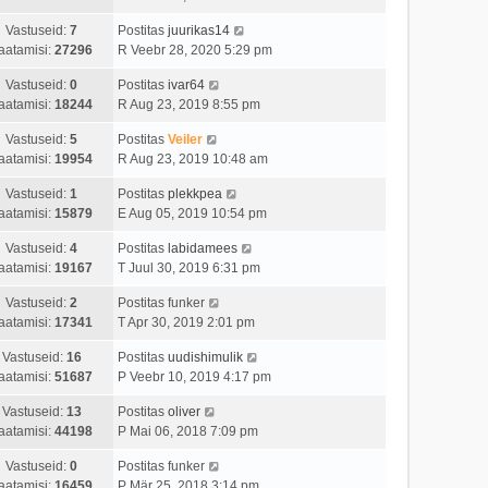
Vastuseid:
7
Postitas
juurikas14
aatamisi:
27296
R Veebr 28, 2020 5:29 pm
Vastuseid:
0
Postitas
ivar64
aatamisi:
18244
R Aug 23, 2019 8:55 pm
Vastuseid:
5
Postitas
Veiler
aatamisi:
19954
R Aug 23, 2019 10:48 am
Vastuseid:
1
Postitas
plekkpea
aatamisi:
15879
E Aug 05, 2019 10:54 pm
Vastuseid:
4
Postitas
labidamees
aatamisi:
19167
T Juul 30, 2019 6:31 pm
Vastuseid:
2
Postitas
funker
aatamisi:
17341
T Apr 30, 2019 2:01 pm
Vastuseid:
16
Postitas
uudishimulik
aatamisi:
51687
P Veebr 10, 2019 4:17 pm
Vastuseid:
13
Postitas
oliver
aatamisi:
44198
P Mai 06, 2018 7:09 pm
Vastuseid:
0
Postitas
funker
aatamisi:
16459
P Mär 25, 2018 3:14 pm