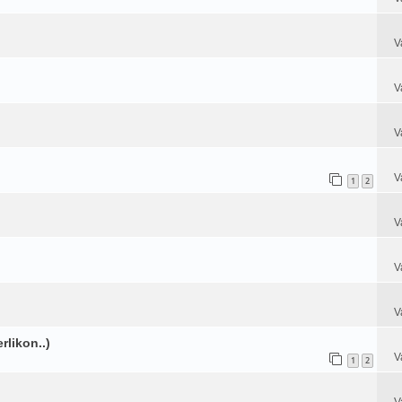
V
V
V
V
1
2
V
V
V
likon..)
V
1
2
V