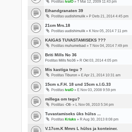
Postitas
ivalO
»
T Mai 12, 2009 11:43 pm
Eihandgranaten 39
Postitas
uudishimulik
»
P Dets 21, 2014 4:45 pm
21cm Mrs.18
Postitas
uudishimulik
»
K Nov 05, 2014 7:11 pm
KAIGAS TUVASTAMISEKS ???
Postitas
muhumetsad
»
T Nov 04, 2014 7:49 pm
Briti Mills No 36
Postitas
Mills No36
»
R Okt 03, 2014 4:05 pm
Mis kastiga tegu ?
Postitas
Tiburon
»
E Apr 21, 2014 10:31 am
15cm s.F.H. 18 und 15cm s.I.G.33
Postitas
ivalO
»
E Nov 03, 2008 9:59 pm
millega om tegu?
Postitas
-Ott-
»
L Nov 06, 2010 5:34 pm
Tuvastamiseks üks hülss ...
Postitas
Kriuks
»
R Aug 30, 2013 8:08 pm
V.17cm.K Mmrs L hülss ja konteiner.