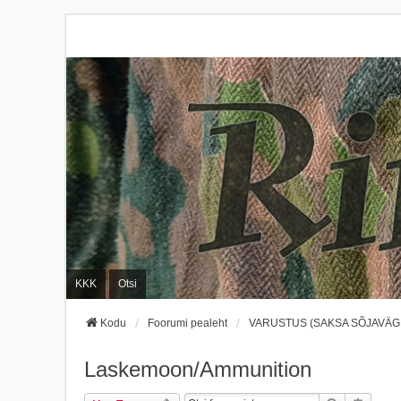
KKK
Otsi
Kodu
Foorumi pealeht
VARUSTUS (SAKSA SÕJAVÄGI
Laskemoon/Ammunition