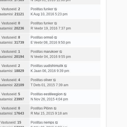
Vastuseid:
2
Postitas
funker
aatamisi:
21121
K Aug 10, 2016 5:23 pm
Vastuseid:
0
Postitas
funker
aatamisi:
20236
R Veebr 19, 2016 7:37 pm
Vastuseid:
8
Postitas
ormsö
aatamisi:
31739
E Veebr 08, 2016 9:50 pm
Vastuseid:
1
Postitas
marukoer
aatamisi:
20194
N Veebr 04, 2016 9:55 pm
Vastuseid:
2
Postitas
uudishimulik
aatamisi:
18829
K Jaan 06, 2016 9:39 pm
Vastuseid:
4
Postitas
oliver
aatamisi:
22109
T Dets 01, 2015 7:39 am
Vastuseid:
5
Postitas
eestileegion
aatamisi:
23997
N Nov 26, 2015 4:04 pm
Vastuseid:
0
Postitas
Plönn
aatamisi:
17643
R Mai 15, 2015 9:18 am
Vastuseid:
15
Postitas
nemps