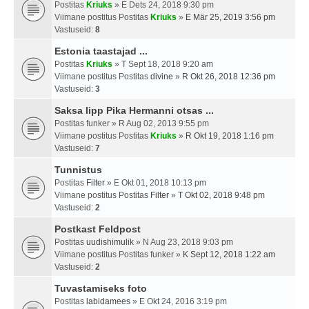
Postitas
Kriuks
» E Dets 24, 2018 9:30 pm
Viimane postitus Postitas
Kriuks
»
E Mär 25, 2019 3:56 pm
Vastuseid:
8
Estonia taastajad ...
Postitas
Kriuks
» T Sept 18, 2018 9:20 am
Viimane postitus Postitas
divine
»
R Okt 26, 2018 12:36 pm
Vastuseid:
3
Saksa lipp Pika Hermanni otsas ...
Postitas
funker
» R Aug 02, 2013 9:55 pm
Viimane postitus Postitas
Kriuks
»
R Okt 19, 2018 1:16 pm
Vastuseid:
7
Tunnistus
Postitas
Filter
» E Okt 01, 2018 10:13 pm
Viimane postitus Postitas
Filter
»
T Okt 02, 2018 9:48 pm
Vastuseid:
2
Postkast Feldpost
Postitas
uudishimulik
» N Aug 23, 2018 9:03 pm
Viimane postitus Postitas
funker
»
K Sept 12, 2018 1:22 am
Vastuseid:
2
Tuvastamiseks foto
Postitas
labidamees
» E Okt 24, 2016 3:19 pm