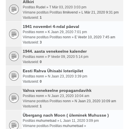
Allkiri
Postitas
Rudel
» T Mär 03, 2020 3:03 pm
Viimane postitus Postitas
Ilmikvend
»
L Mär 21, 2020 9:31 pm
Vastuseid:
1
1941 novembri 4-ndal päeval
Postitas
nonn
» K Jaan 29, 2020 7:01 pm
Viimane postitus Postitas
nonn
»
E Veebr 10, 2020 7:45 am
Vastuseid:
3
1944. aasta venekeelne kalender
Postitas
nonn
» P Veebr 09, 2020 5:14 pm
Vastuseid:
0
Eesti Rahva Ühisabi loteriipilet
Postitas
nonn
» N Jaan 23, 2020 3:39 pm
Vastuseid:
0
Vahva venekeelne propagandavihk
Postitas
nonn
» N Jaan 23, 2020 10:04 am
Viimane postitus Postitas
nonn
»
N Jaan 23, 2020 10:09 am
Vastuseid:
1
Übergang nach Moon ( üleminek Muhusse )
Postitas
muhumetsad
» L Jaan 11, 2020 3:09 pm
Viimane postitus Postitas
muhumetsad
»