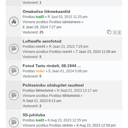
Vastuseid:
1
Omakaitse liikmekaardid
Postitas
ivalO
» R Juul 03, 2015 11:25 pm
Viimane postitus Postitas
labidamees
»
E Jaan 29, 2024 7:27 pm
Vastuseid:
25
1
2
Luftwaffe aerofotod
Postitas
nrw44
» R Jaan 21, 2022 7:29 pm
Viimane postitus Postitas
nrw44
»
T Jaan 23, 2024 11:08 am
Vastuseid:
5
Fotod Tartu rindelt, 08.1944 ...
Postitas
Veiler
» E Jaan 01, 2024 5:08 pm
Vastuseid:
0
Politseiniku sõidupilet raudteel
Postitas
Wirbelwind
» N Sept 21, 2023 12:17 am
Viimane postitus Postitas
Wirbelwind
»
N Sept 21, 2023 8:13 am
Vastuseid:
2
SS-juhiluba
Postitas
ivalO
» K Aug 23, 2023 12:35 pm
Viimane postitus Postitas
otofoto
»
K Aug 23, 2023 12:58 pm