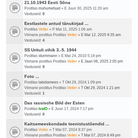
21.10.1943 Eesti Sõna
Postitas
muhumetsad
» E Juun 30, 2025 11:20 am
Vastuseid:
0
Eestlastele antud tänukirjad ...
Postitas
Veiler
» P Mai 11, 2025 1:06 am
Viimane postitus Postitas
Veiler
»
E Mai 12, 2025 9:35 am
Vastuseid:
4
SS Urituli vihik 3.-5. 1944
Postitas
sturmmann
» E Mai 24, 2010 5:19 pm
Viimane postitus Postitas
Veiler
»
E Jaan 06, 2025 2:05 pm
Vastuseid:
9
Foto ...
Postitas
labidamees
» T Okt 29, 2024 1:09 pm
Viimane postitus Postitas
Veiler
»
T Okt 29, 2024 1:21 pm
Vastuseid:
1
Das rassische Bild der Esten
Postitas
ivalO
» E Juun 17, 2024 7:17 pm
Vastuseid:
0
Kaitsemeeskondade teenistustõendid ...
Postitas
Veiler
» T Mai 07, 2024 8:37 pm
Viimane postitus Postitas
Veiler
»
T Mai 07, 2024 8:49 pm