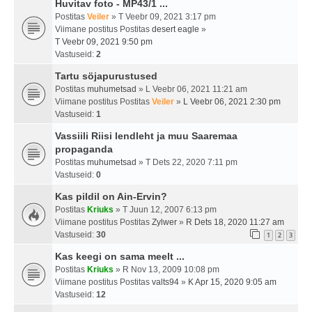
Huvitav foto - MP43/1 ...
Postitas
Veiler
» T Veebr 09, 2021 3:17 pm
Viimane postitus Postitas
desert eagle
»
T Veebr 09, 2021 9:50 pm
Vastuseid:
2
Tartu söjapurustused
Postitas
muhumetsad
» L Veebr 06, 2021 11:21 am
Viimane postitus Postitas
Veiler
»
L Veebr 06, 2021 2:30 pm
Vastuseid:
1
Vassiili Riisi lendleht ja muu Saaremaa
propaganda
Postitas
muhumetsad
» T Dets 22, 2020 7:11 pm
Vastuseid:
0
Kas pildil on Ain-Ervin?
Postitas
Kriuks
» T Juun 12, 2007 6:13 pm
Viimane postitus Postitas
Zylwer
»
R Dets 18, 2020 11:27 am
Vastuseid:
30
1
2
3
Kas keegi on sama meelt ...
Postitas
Kriuks
» R Nov 13, 2009 10:08 pm
Viimane postitus Postitas
valts94
»
K Apr 15, 2020 9:05 am
Vastuseid:
12