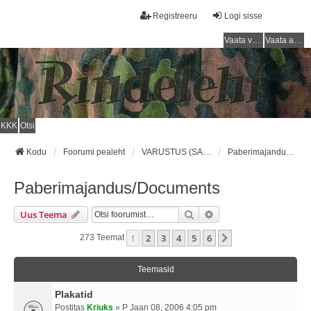
Registreeru
Logi sisse
Vaata vastamata teemasi
Vaata aktiivseid teemasid
KKK
Otsi
Kodu
Foorumi pealeht
VARUSTUS (SAKSA SÕJAVÄGI) / EQUIPMENT (GERMAN ARMY)
Paberimajandus/Documents
Paberimajandus/Documents
Otsi
Täiendatud Otsing
Uus Teema
1
2
3
4
5
6
Järgmine
273 Teemat
Teemasid
Plakatid
Postitas
Kriuks
» P Jaan 08, 2006 4:05 pm