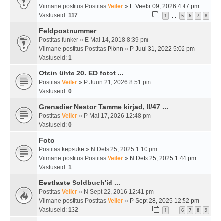
Viimane postitus Postitas
Veiler
»
E Veebr 09, 2026 4:47 pm
Vastuseid:
117
1
5
6
7
8
…
Feldpostnummer
Postitas
funker
» E Mai 14, 2018 8:39 pm
Viimane postitus Postitas
Plönn
»
P Juul 31, 2022 5:02 pm
Vastuseid:
1
Otsin ühte 20. ED fotot ...
Postitas
Veiler
» P Juun 21, 2026 8:51 pm
Vastuseid:
0
Grenadier Nestor Tamme kirjad, II/47 ...
Postitas
Veiler
» P Mai 17, 2026 12:48 pm
Vastuseid:
0
Foto
Postitas
kepsuke
» N Dets 25, 2025 1:10 pm
Viimane postitus Postitas
Veiler
»
N Dets 25, 2025 1:44 pm
Vastuseid:
1
Eestlaste Soldbuch'id ...
Postitas
Veiler
» N Sept 22, 2016 12:41 pm
Viimane postitus Postitas
Veiler
»
P Sept 28, 2025 12:52 pm
Vastuseid:
132
1
6
7
8
9
…