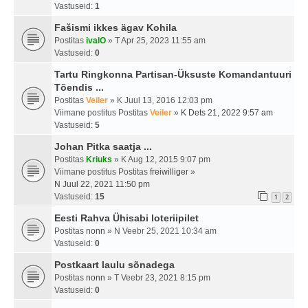
Vastuseid:
1
Fašismi ikkes ägav Kohila
Postitas
ivalO
» T Apr 25, 2023 11:55 am
Vastuseid:
0
Tartu Ringkonna Partisan-Üksuste Komandantuuri
Tõendis ...
Postitas
Veiler
» K Juul 13, 2016 12:03 pm
Viimane postitus Postitas
Veiler
»
K Dets 21, 2022 9:57 am
Vastuseid:
5
Johan Pitka saatja ...
Postitas
Kriuks
» K Aug 12, 2015 9:07 pm
Viimane postitus Postitas
freiwilliger
»
N Juul 22, 2021 11:50 pm
Vastuseid:
15
1
2
Eesti Rahva Ühisabi loteriipilet
Postitas
nonn
» N Veebr 25, 2021 10:34 am
Vastuseid:
0
Postkaart laulu sõnadega
Postitas
nonn
» T Veebr 23, 2021 8:15 pm
Vastuseid:
0