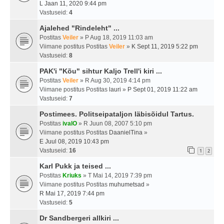
L Jaan 11, 2020 9:44 pm
Vastuseid:
4
Ajalehed "Rindeleht" ...
Postitas
Veiler
» P Aug 18, 2019 11:03 am
Viimane postitus Postitas
Veiler
»
K Sept 11, 2019 5:22 pm
Vastuseid:
8
PAK'i "Kõu" sihtur Kaljo Trell'i kiri ...
Postitas
Veiler
» R Aug 30, 2019 4:14 pm
Viimane postitus Postitas
lauri
»
P Sept 01, 2019 11:22 am
Vastuseid:
7
Postimees. Politseipataljon läbisõidul Tartus.
Postitas
ivalO
» R Juun 08, 2007 5:10 pm
Viimane postitus Postitas
DaanielTina
»
E Juul 08, 2019 10:43 pm
Vastuseid:
16
1
2
Karl Pukk ja teised ...
Postitas
Kriuks
» T Mai 14, 2019 7:39 pm
Viimane postitus Postitas
muhumetsad
»
R Mai 17, 2019 7:44 pm
Vastuseid:
5
Dr Sandbergeri allkiri ...