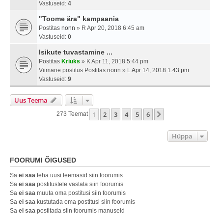
Vastuseid:
4
"Toome ära" kampaania
Postitas
nonn
» R Apr 20, 2018 6:45 am
Vastuseid:
0
Isikute tuvastamine ...
Postitas
Kriuks
» K Apr 11, 2018 5:44 pm
Viimane postitus Postitas
nonn
»
L Apr 14, 2018 1:43 pm
Vastuseid:
9
Uus Teema
1
2
3
4
5
6
Järgmine
273 Teemat
Hüppa
FOORUMI ÕIGUSED
Sa
ei saa
teha uusi teemasid siin foorumis
Sa
ei saa
postitustele vastata siin foorumis
Sa
ei saa
muuta oma postitusi siin foorumis
Sa
ei saa
kustutada oma postitusi siin foorumis
Sa
ei saa
postitada siin foorumis manuseid