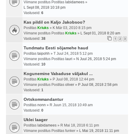
Viimane postitus Postitas
labidamees
»
L Sept 08, 2018 10:18 pm
Vastuseid:
6
Kas pildil on Kaljo Jakobsoo?
Postitas
Kriuks
» K Mär 03, 2010 8:15 pm
Viimane postitus Postitas
Kriuks
»
L Sept 01, 2018 8:20 am
Vastuseid:
38
1
2
3
Tundmatu Eesti sõjamehe haud
Postitas
taipohh
» T Juul 24, 2018 5:12 pm
Viimane postitus Postitas
lauri
»
N Juul 26, 2018 5:24 pm
Vastuseid:
10
Kogunemine Vabaduse väljakul ...
Postitas
Kriuks
» P Juul 08, 2018 12:44 pm
Viimane postitus Postitas
oliver
»
P Juul 08, 2018 2:58 pm
Vastuseid:
1
Ortskommandantur
Postitas
nonn
» R Juun 15, 2018 10:49 am
Vastuseid:
0
Uklei laager
Postitas
labidamees
» R Mai 18, 2018 6:11 pm
Viimane postitus Postitas
funker
»
L Mai 19, 2018 11:11 pm