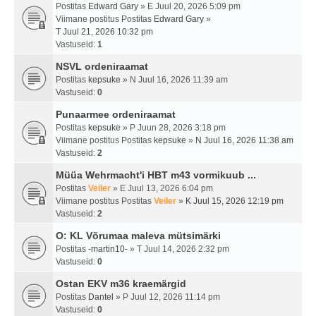
Postitas
Edward Gary
» E Juul 20, 2026 5:09 pm
Viimane postitus Postitas
Edward Gary
»
T Juul 21, 2026 10:32 pm
Vastuseid:
1
NSVL ordeniraamat
Postitas
kepsuke
» N Juul 16, 2026 11:39 am
Vastuseid:
0
Punaarmee ordeniraamat
Postitas
kepsuke
» P Juun 28, 2026 3:18 pm
Viimane postitus Postitas
kepsuke
»
N Juul 16, 2026 11:38 am
Vastuseid:
2
Müüa Wehrmacht'i HBT m43 vormikuub ...
Postitas
Veiler
» E Juul 13, 2026 6:04 pm
Viimane postitus Postitas
Veiler
»
K Juul 15, 2026 12:19 pm
Vastuseid:
2
O: KL Võrumaa maleva mütsimärki
Postitas
-martin10-
» T Juul 14, 2026 2:32 pm
Vastuseid:
0
Ostan EKV m36 kraemärgid
Postitas
Dantel
» P Juul 12, 2026 11:14 pm
Vastuseid:
0