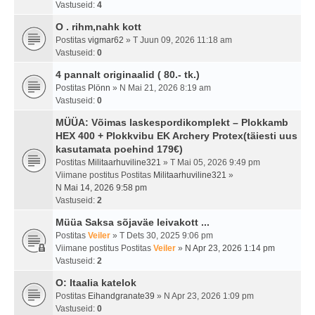
Vastuseid:
4
O . rihm,nahk kott
Postitas
vigmar62
» T Juun 09, 2026 11:18 am
Vastuseid:
0
4 pannalt originaalid ( 80.- tk.)
Postitas
Plönn
» N Mai 21, 2026 8:19 am
Vastuseid:
0
MÜÜA: Võimas laskespordikomplekt – Plokkamb
HEX 400 + Plokkvibu EK Archery Protex(täiesti uus
kasutamata poehind 179€)
Postitas
Militaarhuviline321
» T Mai 05, 2026 9:49 pm
Viimane postitus Postitas
Militaarhuviline321
»
N Mai 14, 2026 9:58 pm
Vastuseid:
2
Müüa Saksa sõjaväe leivakott ...
Postitas
Veiler
» T Dets 30, 2025 9:06 pm
Viimane postitus Postitas
Veiler
»
N Apr 23, 2026 1:14 pm
Vastuseid:
2
O: Itaalia katelok
Postitas
Eihandgranate39
» N Apr 23, 2026 1:09 pm
Vastuseid:
0