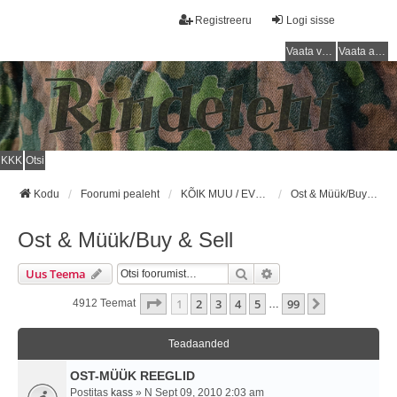
Registreeru
Logi sisse
Vaata vastamata teemasi
Vaata aktiivseid teemasid
KKK
Otsi
Kodu
Foorumi pealeht
KÕIK MUU / EVERYTHING ELSE
Ost & Müük/Buy & Sell
Ost & Müük/Buy & Sell
Otsi
Täiendatud Otsing
Uus Teema
1
. Leht
99
-st
1
2
3
4
5
99
Järgmine
4912 Teemat
…
Teadaanded
OST-MÜÜK REEGLID
Postitas
kass
» N Sept 09, 2010 2:03 am