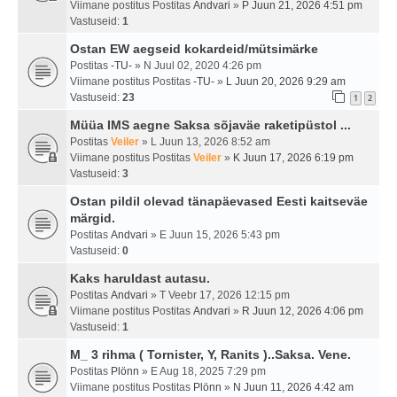
Viimane postitus Postitas
Andvari
»
P Juun 21, 2026 4:51 pm
Vastuseid:
1
Ostan EW aegseid kokardeid/mütsimärke
Postitas
-TU-
» N Juul 02, 2020 4:26 pm
Viimane postitus Postitas
-TU-
»
L Juun 20, 2026 9:29 am
Vastuseid:
23
1
2
Müüa IMS aegne Saksa sõjaväe raketipüstol ...
Postitas
Veiler
» L Juun 13, 2026 8:52 am
Viimane postitus Postitas
Veiler
»
K Juun 17, 2026 6:19 pm
Vastuseid:
3
Ostan pildil olevad tänapäevased Eesti kaitseväe
märgid.
Postitas
Andvari
» E Juun 15, 2026 5:43 pm
Vastuseid:
0
Kaks haruldast autasu.
Postitas
Andvari
» T Veebr 17, 2026 12:15 pm
Viimane postitus Postitas
Andvari
»
R Juun 12, 2026 4:06 pm
Vastuseid:
1
M_ 3 rihma ( Tornister, Y, Ranits )..Saksa. Vene.
Postitas
Plönn
» E Aug 18, 2025 7:29 pm
Viimane postitus Postitas
Plönn
»
N Juun 11, 2026 4:42 am