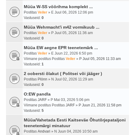
Müüa W-SS vöörihma komplekt ...
Postitas
Veiler
» E Juul 06, 2026 12:06 pm
Vastuseid:
0
Müüa Wehrmacht'i m42 vormikuub ...
Postitas
Veiler
» P Juul 05, 2026 11:36 am
Vastuseid:
0
Müüa EW aegne EPR teenetemärk ...
Postitas
Veiler
» E Juun 22, 2026 6:50 pm
Viimane postitus Postitas
Veiler
»
P Juul 05, 2026 11:33 am
Vastuseid:
1
2 oobersti õlakut ( Politsei või jääger )
Postitas
Plönn
» N Juul 02, 2026 11:29 am
Vastuseid:
0
O:EW pandla
Postitas
JARF
» P Mai 03, 2026 5:06 pm
Viimane postitus Postitas
JARF
»
P Juun 21, 2026 11:58 pm
Vastuseid:
5
Müüa/Vahetada Eesti Kaitseväe Õhutõrjepataljoni
teenetemärgi minatuur
Postitas
Andvari
» N Juun 04, 2026 10:50 am