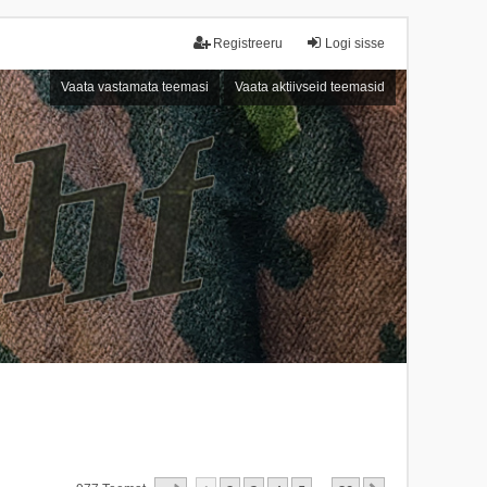
Registreeru
Logi sisse
Vaata vastamata teemasi
Vaata aktiivseid teemasid