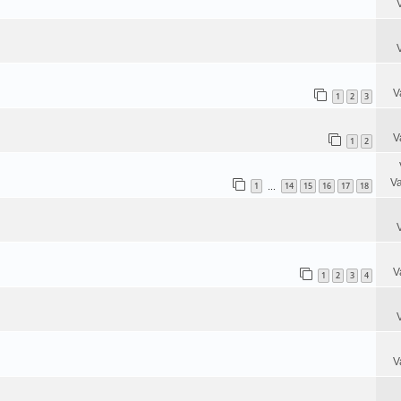
V
1
2
3
V
1
2
Va
1
14
15
16
17
18
…
V
1
2
3
4
V