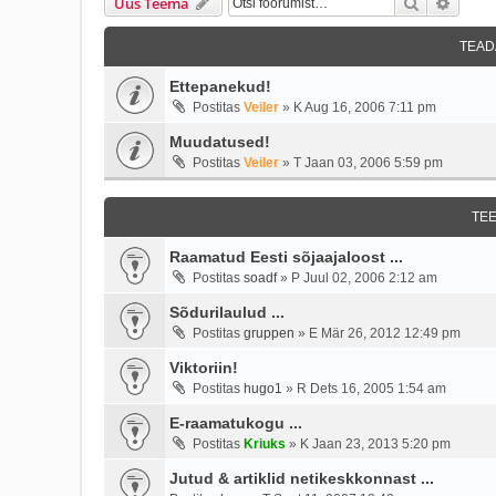
Otsi
Täien
Uus Teema
TEAD
Ettepanekud!
Postitas
Veiler
»
K Aug 16, 2006 7:11 pm
Muudatused!
Postitas
Veiler
»
T Jaan 03, 2006 5:59 pm
TE
Raamatud Eesti sõjaajaloost ...
Postitas
soadf
»
P Juul 02, 2006 2:12 am
Sõdurilaulud ...
Postitas
gruppen
»
E Mär 26, 2012 12:49 pm
Viktoriin!
Postitas
hugo1
»
R Dets 16, 2005 1:54 am
E-raamatukogu ...
Postitas
Kriuks
»
K Jaan 23, 2013 5:20 pm
Jutud & artiklid netikeskkonnast ...