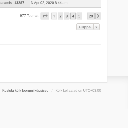
aatamisi:
13287
N Apr 02, 2020 8:44 am
1
. Leht
20
-st
1
2
3
4
5
20
Järgmine
977 Teemat
…
Hüppa
Kustuta kõik foorumi küpsised
Kõik kellaajad on
UTC+03:00