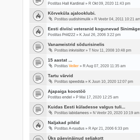
Postitas
Hall Kardinal
»
R Okt 09, 2020 11:43 pm
Kõrveküla ajalooklubi.
Postitas
uudishimulik
»
R Veebr 04, 2011 10:21 a
Eesti diviisi veteranid kogunevad Sinimäg
Postitas
Priit222
»
K Juul 26, 2006 3:22 pm
Vanameistrid sõdurisinelis
Postitas
inkvisiitor
»
T Nov 11, 2008 10:48 pm
15 aastat ...
Postitas
Veiler
»
R Aug 07, 2020 11:35 am
Tartu värvid
Postitas
speedsta
»
K Juun 10, 2020 12:07 pm
Ajapaiga koostöö
Postitas
endel
»
P Mai 17, 2020 12:25 am
Kuidas Eesti küladesse valgus tuli...
Postitas
labidamees
»
N Veebr 20, 2020 10:19 am
Naljakad pildid
Postitas
A-ruudus
»
R Apr 21, 2006 6:33 pm
Üks päevinäinud seljakott