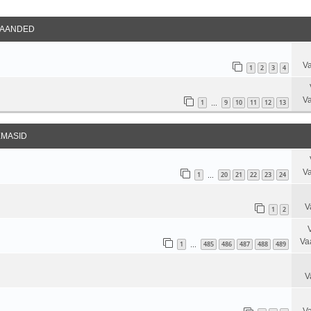
datud Otsing
AANDED
Va
1
2
3
4
Va
1
9
10
11
12
13
…
EMASID
Va
1
20
21
22
23
24
…
V
1
2
Va
1
485
486
487
488
489
…
V
Va