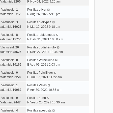
Vaatamisi:
8200
R Nov 04, 2022 9:26 am
Vastuseid:
1
Postitas
oliver
Vaatamisi:
9317
R Aug 26, 2022 5:15 pm
Vastuseid:
3
Postitas
plekkpea
aatamisi:
16023
N Mai 12, 2022 9:18 am
Vastuseid:
8
Postitas
labidamees
aatamisi:
15756
R Dets 31, 2021 10:50 am
Vastuseid:
20
Postitas
uudishimulik
aatamisi:
48625
E Dets 27, 2021 10:44 pm
Vastuseid:
0
Postitas
Wirbelwind
aatamisi:
10165
E Aug 09, 2021 2:03 pm
Vastuseid:
0
Postitas
freiwilliger
Vaatamisi:
9958
L Juul 17, 2021 11:22 am
Vastuseid:
1
Postitas
Vares
aatamisi:
10082
R Apr 30, 2021 10:55 am
Vastuseid:
0
Postitas
nonn
Vaatamisi:
9447
N Veebr 25, 2021 10:30 am
Vastuseid:
4
Postitas
speedsta