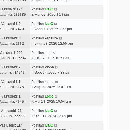
Vastuseid:
174
Postitas
ivalO
atamisi:
289685
E Mär 02, 2026 4:13 pm
Vastuseid:
0
Postitas
ivalO
Vaatamisi:
2470
L Veebr 07, 2026 1:32 pm
Vastuseid:
0
Postitas
kepsuke
Vaatamisi:
1662
P Jaan 18, 2026 12:55 pm
Vastuseid:
990
Postitas
lauri
atamisi:
1296647
K Okt 22, 2025 10:57 am
Vastuseid:
7
Postitas
Plönn
aatamisi:
14643
P Sept 14, 2025 7:33 pm
Vastuseid:
1
Postitas
manic
Vaatamisi:
3125
T Aug 19, 2025 12:01 am
Vastuseid:
1
Postitas
LoCo
Vaatamisi:
4945
K Mai 14, 2025 10:54 am
Vastuseid:
28
Postitas
ivalO
aatamisi:
56633
T Dets 17, 2024 12:09 pm
Vastuseid:
114
Postitas
ivalO