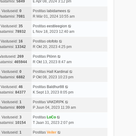
Vaatamisi:
5849
E Apr 08, 2024 3:12 pm
Vastuseid:
0
Postitas
labidamees
Vaatamisi:
7081
R Mär 01, 2024 10:55 am
Vastuseid:
35
Postitas
eestileegion
aatamisi:
78932
L Nov 18, 2023 12:40 am
Vastuseid:
16
Postitas
otofoto
aatamisi:
13342
R Okt 20, 2023 4:25 pm
Vastuseid:
269
Postitas
Plönn
atamisi:
465944
R Okt 13, 2023 8:47 am
Vastuseid:
0
Postitas
Hall Kardinal
Vaatamisi:
6882
P Okt 08, 2023 10:23 pm
Vastuseid:
46
Postitas
Baldhur88
aatamisi:
84377
K Sept 13, 2023 8:05 pm
Vastuseid:
1
Postitas
VAKDRPK
Vaatamisi:
8009
P Juun 04, 2023 11:39 am
Vastuseid:
3
Postitas
LoCo
aatamisi:
10154
T Jaan 31, 2023 2:07 pm
Vastuseid:
1
Postitas
Veiler