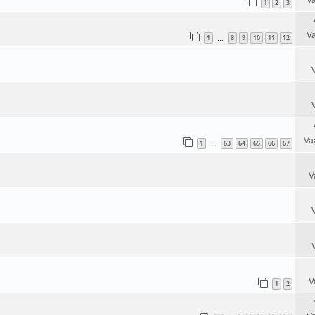
1
2
3
Va
1
8
9
10
11
12
…
Va
1
63
64
65
66
67
…
V
V
1
2