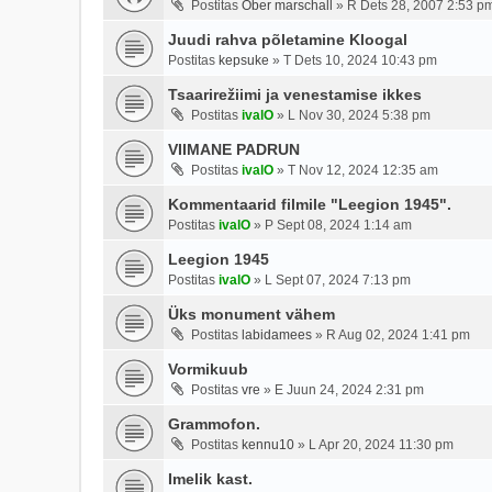
Postitas
Ober marschall
»
R Dets 28, 2007 2:53 p
Juudi rahva põletamine Kloogal
Postitas
kepsuke
»
T Dets 10, 2024 10:43 pm
Tsaarirežiimi ja venestamise ikkes
Postitas
ivalO
»
L Nov 30, 2024 5:38 pm
VIIMANE PADRUN
Postitas
ivalO
»
T Nov 12, 2024 12:35 am
Kommentaarid filmile "Leegion 1945".
Postitas
ivalO
»
P Sept 08, 2024 1:14 am
Leegion 1945
Postitas
ivalO
»
L Sept 07, 2024 7:13 pm
Üks monument vähem
Postitas
labidamees
»
R Aug 02, 2024 1:41 pm
Vormikuub
Postitas
vre
»
E Juun 24, 2024 2:31 pm
Grammofon.
Postitas
kennu10
»
L Apr 20, 2024 11:30 pm
Imelik kast.