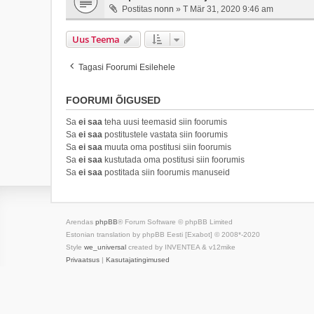
Postitas
nonn
»
T Mär 31, 2020 9:46 am
Uus Teema
Tagasi Foorumi Esilehele
FOORUMI ÕIGUSED
Sa
ei saa
teha uusi teemasid siin foorumis
Sa
ei saa
postitustele vastata siin foorumis
Sa
ei saa
muuta oma postitusi siin foorumis
Sa
ei saa
kustutada oma postitusi siin foorumis
Sa
ei saa
postitada siin foorumis manuseid
Arendas
phpBB
® Forum Software © phpBB Limited
Estonian translation by phpBB Eesti [Exabot] © 2008*-2020
Style
we_universal
created by INVENTEA & v12mike
Privaatsus
|
Kasutajatingimused