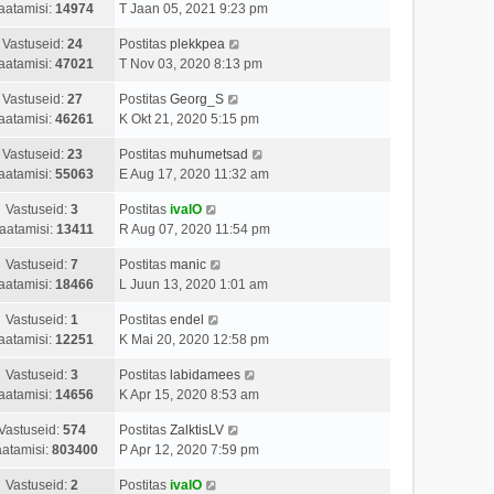
aatamisi:
14974
T Jaan 05, 2021 9:23 pm
Vastuseid:
24
Postitas
plekkpea
aatamisi:
47021
T Nov 03, 2020 8:13 pm
Vastuseid:
27
Postitas
Georg_S
aatamisi:
46261
K Okt 21, 2020 5:15 pm
Vastuseid:
23
Postitas
muhumetsad
aatamisi:
55063
E Aug 17, 2020 11:32 am
Vastuseid:
3
Postitas
ivalO
aatamisi:
13411
R Aug 07, 2020 11:54 pm
Vastuseid:
7
Postitas
manic
aatamisi:
18466
L Juun 13, 2020 1:01 am
Vastuseid:
1
Postitas
endel
aatamisi:
12251
K Mai 20, 2020 12:58 pm
Vastuseid:
3
Postitas
labidamees
aatamisi:
14656
K Apr 15, 2020 8:53 am
Vastuseid:
574
Postitas
ZalktisLV
atamisi:
803400
P Apr 12, 2020 7:59 pm
Vastuseid:
2
Postitas
ivalO