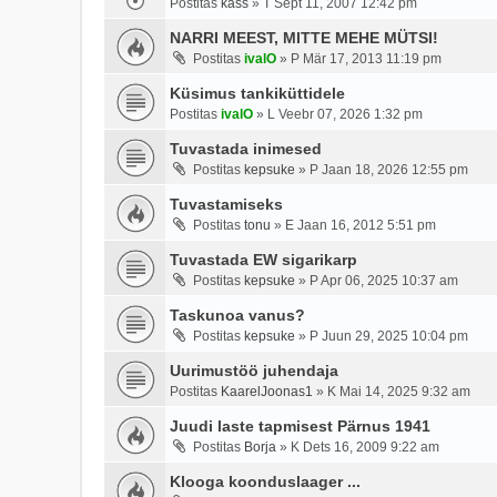
Postitas
kass
»
T Sept 11, 2007 12:42 pm
NARRI MEEST, MITTE MEHE MÜTSI!
Postitas
ivalO
»
P Mär 17, 2013 11:19 pm
Küsimus tankiküttidele
Postitas
ivalO
»
L Veebr 07, 2026 1:32 pm
Tuvastada inimesed
Postitas
kepsuke
»
P Jaan 18, 2026 12:55 pm
Tuvastamiseks
Postitas
tonu
»
E Jaan 16, 2012 5:51 pm
Tuvastada EW sigarikarp
Postitas
kepsuke
»
P Apr 06, 2025 10:37 am
Taskunoa vanus?
Postitas
kepsuke
»
P Juun 29, 2025 10:04 pm
Uurimustöö juhendaja
Postitas
KaarelJoonas1
»
K Mai 14, 2025 9:32 am
Juudi laste tapmisest Pärnus 1941
Postitas
Borja
»
K Dets 16, 2009 9:22 am
Klooga koonduslaager ...