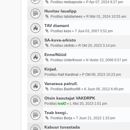
Postitas
metsapoole
»
P Apr 07, 2024 8:27 pm
Huvitav laualipp
Postitas
labidamees
»
R Mär 01, 2024 10:55 am
TAV diamant
Postitas
kass
»
T Juul 03, 2007 5:52 pm
SA-kuva-arkisto
Postitas
otofoto
»
R Okt 20, 2023 3:14 pm
Enne/Nüüd
Postitas
UnterKroon
»
N Veebr 23, 2006 6:57 pm
Kirjad.
Postitas
Hall Kardinal
»
P Okt 08, 2023 10:23 pm
Vanaraua patrull.
Postitas
Baldhur88
»
K Juun 06, 2012 6:49 pm
Otsin kasutajat VAKDRPK
Postitas
ivalO
»
L Mai 20, 2023 1:01 pm
Teab keegi..
Postitas
Borja
»
T Juun 21, 2022 1:33 pm
Kabuur tuvastada