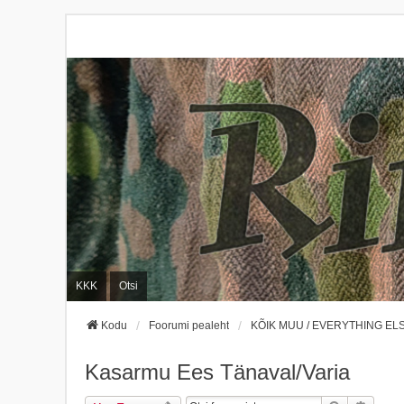
KKK
Otsi
Kodu
Foorumi pealeht
KÕIK MUU / EVERYTHING EL
Kasarmu Ees Tänaval/Varia