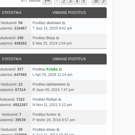
1
. Leht
20
-st
1
2
3
4
5
20
Järgmine
977 Teemat
…
STATISTIKA
VIIMANE POSTITUS
Vastuseid:
56
Postitas
skulmars
atamisi:
216467
T Juul 15, 2025 9:42 am
Vastuseid:
190
Postitas
Borja
atamisi:
448262
E Mär 25, 2024 2:04 pm
STATISTIKA
VIIMANE POSTITUS
Vastuseid:
357
Postitas
Kriuks
atamisi:
647065
L Apr 25, 2026 11:14 am
Vastuseid:
23
Postitas
labidamees
aatamisi:
67314
R Jaan 05, 2024 7:47 pm
Vastuseid:
7322
Postitas
Robyn
atamisi:
4922267
N Nov 11, 2021 5:12 pm
Vastuseid:
7
Postitas
funker
aatamisi:
39539
P Veebr 28, 2016 8:57 pm
Vastuseid:
30
Postitas
eiusu
atamisi:
102008
K Juul 11, 2012 10:20 pm