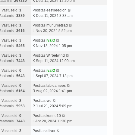
atamisi:
267230
K Dets 11, 2024 12:20 pm
Vastuseid:
1
Postitas
eestileegion
Vaatamisi:
3389
K Dets 11, 2024 8:38 am
Vastuseid:
1
Postitas
muhumetsad
Vaatamisi:
3616
L Nov 30, 2024 5:52 pm
Vastuseid:
3
Postitas
ivalO
Vaatamisi:
5465
K Nov 13, 2024 1:05 pm
Vastuseid:
3
Postitas
Wirbelwind
Vaatamisi:
7448
K Sept 11, 2024 12:00 am
Vastuseid:
0
Postitas
ivalO
Vaatamisi:
5643
L Sept 07, 2024 7:13 pm
Vastuseid:
0
Postitas
labidamees
Vaatamisi:
6164
R Aug 02, 2024 1:41 pm
Vastuseid:
2
Postitas
vre
Vaatamisi:
5953
P Juul 21, 2024 5:09 pm
Vastuseid:
0
Postitas
kennu10
Vaatamisi:
7443
L Apr 20, 2024 11:30 pm
Vastuseid:
2
Postitas
oliver