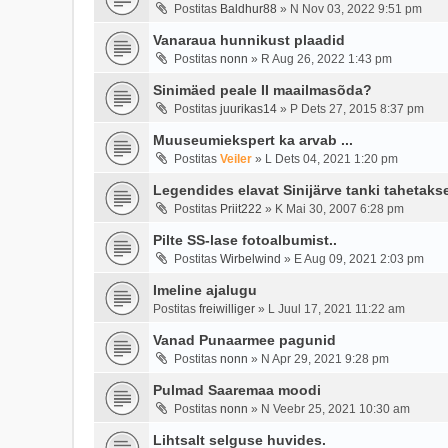
Postitas
Baldhur88
»
N Nov 03, 2022 9:51 pm
Vanaraua hunnikust plaadid
Postitas
nonn
»
R Aug 26, 2022 1:43 pm
Sinimäed peale II maailmasõda?
Postitas
juurikas14
»
P Dets 27, 2015 8:37 pm
Muuseumiekspert ka arvab ...
Postitas
Veiler
»
L Dets 04, 2021 1:20 pm
Legendides elavat Sinijärve tanki tahetakse
Postitas
Priit222
»
K Mai 30, 2007 6:28 pm
Pilte SS-lase fotoalbumist..
Postitas
Wirbelwind
»
E Aug 09, 2021 2:03 pm
Imeline ajalugu
Postitas
freiwilliger
»
L Juul 17, 2021 11:22 am
Vanad Punaarmee pagunid
Postitas
nonn
»
N Apr 29, 2021 9:28 pm
Pulmad Saaremaa moodi
Postitas
nonn
»
N Veebr 25, 2021 10:30 am
Lihtsalt selguse huvides.