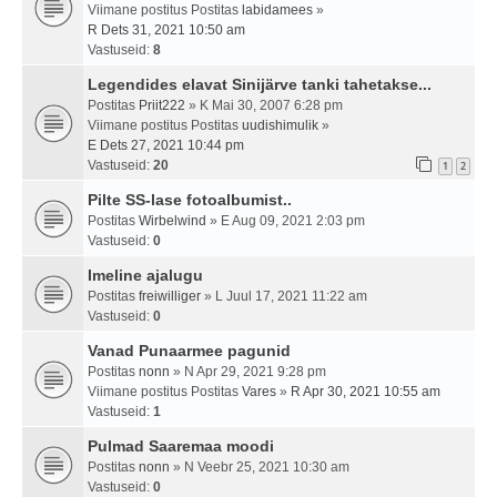
Viimane postitus Postitas
labidamees
»
R Dets 31, 2021 10:50 am
Vastuseid:
8
Legendides elavat Sinijärve tanki tahetakse...
Postitas
Priit222
» K Mai 30, 2007 6:28 pm
Viimane postitus Postitas
uudishimulik
»
E Dets 27, 2021 10:44 pm
Vastuseid:
20
1
2
Pilte SS-lase fotoalbumist..
Postitas
Wirbelwind
» E Aug 09, 2021 2:03 pm
Vastuseid:
0
Imeline ajalugu
Postitas
freiwilliger
» L Juul 17, 2021 11:22 am
Vastuseid:
0
Vanad Punaarmee pagunid
Postitas
nonn
» N Apr 29, 2021 9:28 pm
Viimane postitus Postitas
Vares
»
R Apr 30, 2021 10:55 am
Vastuseid:
1
Pulmad Saaremaa moodi
Postitas
nonn
» N Veebr 25, 2021 10:30 am
Vastuseid:
0