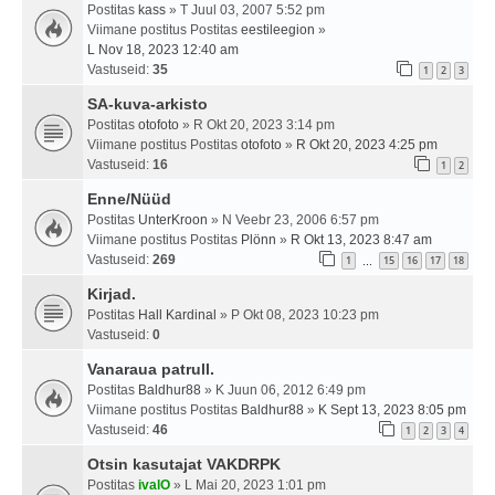
Postitas
kass
» T Juul 03, 2007 5:52 pm
Viimane postitus Postitas
eestileegion
»
L Nov 18, 2023 12:40 am
Vastuseid:
35
1
2
3
SA-kuva-arkisto
Postitas
otofoto
» R Okt 20, 2023 3:14 pm
Viimane postitus Postitas
otofoto
»
R Okt 20, 2023 4:25 pm
Vastuseid:
16
1
2
Enne/Nüüd
Postitas
UnterKroon
» N Veebr 23, 2006 6:57 pm
Viimane postitus Postitas
Plönn
»
R Okt 13, 2023 8:47 am
Vastuseid:
269
1
15
16
17
18
…
Kirjad.
Postitas
Hall Kardinal
» P Okt 08, 2023 10:23 pm
Vastuseid:
0
Vanaraua patrull.
Postitas
Baldhur88
» K Juun 06, 2012 6:49 pm
Viimane postitus Postitas
Baldhur88
»
K Sept 13, 2023 8:05 pm
Vastuseid:
46
1
2
3
4
Otsin kasutajat VAKDRPK
Postitas
ivalO
» L Mai 20, 2023 1:01 pm