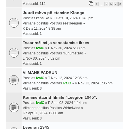
Vastuseid:
114
1
5
6
7
8
…
Juudi rahva põletamine Kloogal
Postitas
kepsuke
» T Dets 10, 2024 10:43 pm
Viimane postitus Postitas
eestileegion
»
K Dets 11, 2024 8:38 am
Vastuseid:
1
Tsaarirežiimi ja venestamise ikkes
Postitas
ivalO
» L Nov 30, 2024 5:38 pm
Viimane postitus Postitas
muhumetsad
»
L Nov 30, 2024 5:52 pm
Vastuseid:
1
VIIMANE PADRUN
Postitas
ivalO
» T Nov 12, 2024 12:35 am
Viimane postitus Postitas
ivalO
»
K Nov 13, 2024 1:05 pm
Vastuseid:
3
Kommentaarid filmile "Leegion 1945".
Postitas
ivalO
» P Sept 08, 2024 1:14 am
Viimane postitus Postitas
Wirbelwind
»
K Sept 11, 2024 12:00 am
Vastuseid:
3
Leegion 1945