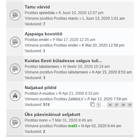
Tartu värvid
Postitas
speedsta
» K Juun 10, 2020 12:07 pm
Viimane postitus Postitas
manic
»
L Juun 13, 2020 1:01 am
Vastuseid:
7
Ajapaiga koostöö
Postitas
endel
» P Mai 17, 2020 12:25 am
Viimane postitus Postitas
endel
»
K Mai 20, 2020 12:58 pm
Vastuseid:
1
Kuidas Eesti küladesse valgus tuli...
Postitas
labidamees
» N Veebr 20, 2020 10:19 am
Viimane postitus Postitas
labidamees
»
K Apr 15, 2020 8:53 am
Vastuseid:
3
Naljakad pildid
Postitas
A-ruudus
» R Apr 21, 2006 6:33 pm
Viimane postitus Postitas
ZalktisLV
»
P Apr 12, 2020 7:59 pm
Vastuseid:
574
1
36
37
38
39
…
Üks päevinäinud seljakott
Postitas
nonn
» T Mär 31, 2020 9:46 am
Viimane postitus Postitas
ivalO
»
N Apr 02, 2020 8:44 am
Vastuseid:
2