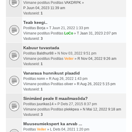
Viimane postitus Postitas
VAKDRPK
»
P Juun 04, 2023 11:39 am
Vastuseid:
1
Teab keegi..
Postitas
Borja
» T Juun 21, 2022 1:33 pm
Viimane postitus Postitas
LoCo
»
T Jaan 31, 2023 2:07 pm
Vastuseid:
3
Kabuur tuvastada
Postitas
Baldhur88
» N Nov 03, 2022 9:51 pm
Viimane postitus Postitas
Veiler
»
R Nov 04, 2022 9:26 am
Vastuseid:
1
Vanaraua hunnikust plaadid
Postitas
nonn
» R Aug 26, 2022 1:43 pm
Viimane postitus Postitas
oliver
»
R Aug 26, 2022 5:15 pm
Vastuseid:
1
Sinimäed peale II maailmasõda?
Postitas
juurikas14
» P Dets 27, 2015 8:37 pm
Viimane postitus Postitas
plekkpea
»
N Mai 12, 2022 9:18 am
Vastuseid:
3
Muuseumiekspert ka arvab ...
Postitas
Veiler
» L Dets 04, 2021 1:20 pm