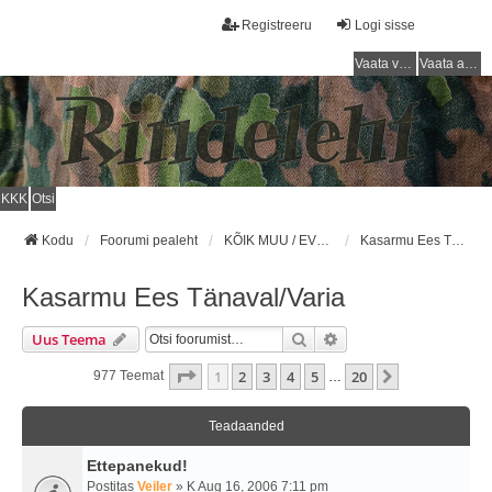
Registreeru
Logi sisse
Vaata vastamata teemasi
Vaata aktiivseid teemasid
KKK
Otsi
Kodu
Foorumi pealeht
KÕIK MUU / EVERYTHING ELSE
Kasarmu Ees Tänaval/Varia
Kasarmu Ees Tänaval/Varia
Otsi
Täiendatud Otsing
Uus Teema
1
. Leht
20
-st
1
2
3
4
5
20
Järgmine
977 Teemat
…
Teadaanded
Ettepanekud!
Postitas
Veiler
» K Aug 16, 2006 7:11 pm