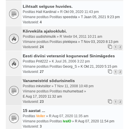
Lihtsalt selguse huvides.
Postitas
Hall Kardinal
» R Okt 09, 2020 11:43 pm
Viimane postitus Postitas
speedsta
»
T Jaan 05, 2021 9:23 pm
Vastuseid:
4
Kõrveküla ajalooklubi.
Postitas
uudishimulik
» R Veebr 04, 2011 10:21 am
Viimane postitus Postitas
plekkpea
»
T Nov 03, 2020 8:13 pm
Vastuseid:
24
1
2
Eesti diviisi veteranid kogunevad Sinimägedes
Postitas
Priit222
» K Juul 26, 2006 3:22 pm
Viimane postitus Postitas
Georg_S
»
K Okt 21, 2020 5:15 pm
Vastuseid:
27
1
2
Vanameistrid sõdurisinelis
Postitas
inkvisiitor
» T Nov 11, 2008 10:48 pm
Viimane postitus Postitas
muhumetsad
»
E Aug 17, 2020 11:32 am
Vastuseid:
23
1
2
15 aastat ...
Postitas
Veiler
» R Aug 07, 2020 11:35 am
Viimane postitus Postitas
ivalO
»
R Aug 07, 2020 11:54 pm
Vastuseid:
3