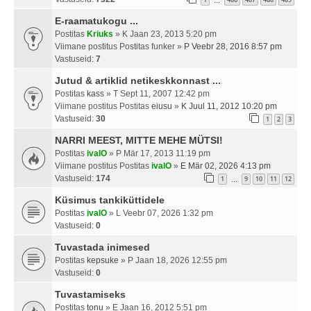
…
E-raamatukogu ...
Postitas
Kriuks
» K Jaan 23, 2013 5:20 pm
Viimane postitus Postitas
funker
»
P Veebr 28, 2016 8:57 pm
Vastuseid:
7
Jutud & artiklid netikeskkonnast ...
Postitas
kass
» T Sept 11, 2007 12:42 pm
Viimane postitus Postitas
eiusu
»
K Juul 11, 2012 10:20 pm
Vastuseid:
30
1
2
3
NARRI MEEST, MITTE MEHE MÜTSI!
Postitas
ivalO
» P Mär 17, 2013 11:19 pm
Viimane postitus Postitas
ivalO
»
E Mär 02, 2026 4:13 pm
Vastuseid:
174
1
9
10
11
12
…
Küsimus tankiküttidele
Postitas
ivalO
» L Veebr 07, 2026 1:32 pm
Vastuseid:
0
Tuvastada inimesed
Postitas
kepsuke
» P Jaan 18, 2026 12:55 pm
Vastuseid:
0
Tuvastamiseks
Postitas
tonu
» E Jaan 16, 2012 5:51 pm