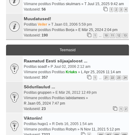
Viimane postitus Postitas
skulmars
»
T Juul 15, 2025 9:42 am
Vastuseid:
56
1
2
3
4
Muudatused!
Postitas
Veiler
» T Jaan 03, 2006 5:59 pm
Viimane postitus Postitas
Borja
»
E Mär 25, 2024 2:04 pm
Vastuseid:
190
1
10
11
12
13
…
Teemasid
Raamatud Eesti sõjaajaloost ...
Postitas
soadf
» P Juul 02, 2006 2:12 am
Viimane postitus Postitas
Kriuks
»
L Apr 25, 2026 11:14 am
Vastuseid:
357
1
21
22
23
24
…
Sõdurilaulud ...
Postitas
gruppen
» E Mär 26, 2012 12:49 pm
Viimane postitus Postitas
labidamees
»
R Jaan 05, 2024 7:47 pm
Vastuseid:
23
1
2
Viktoriin!
Postitas
hugo1
» R Dets 16, 2005 1:54 am
Viimane postitus Postitas
Robyn
»
N Nov 11, 2021 5:12 pm
Vastuseid:
7322
1
486
487
488
489