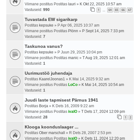
Viimane postitus Postitas
lauri
»
K Okt 22, 2025 10:57 am
Vastuseid:
990
1
64
65
66
67
…
Tuvastada EW sigarikarp
Postitas
kepsuke
» P Apr 06, 2025 10:37 am
Viimane postitus Postitas
Plönn
»
P Sept 14, 2025 7:33 pm
Vastuseid:
7
Taskunoa vanus?
Postitas
kepsuke
» P Juun 29, 2025 10:04 pm
Viimane postitus Postitas
manic
»
T Aug 19, 2025 12:01 am
Vastuseid:
1
Uurimustöö juhendaja
Postitas
KaarelJoonas1
» K Mai 14, 2025 9:32 am
Viimane postitus Postitas
LoCo
»
K Mai 14, 2025 10:54 am
Vastuseid:
1
Juudi laste tapmisest Pärnus 1941
Postitas
Borja
» K Dets 16, 2009 9:22 am
Viimane postitus Postitas
ivalO
»
T Dets 17, 2024 12:09 pm
Vastuseid:
28
1
2
Klooga koonduslaager ...
Postitas
Ober marschall
» R Dets 28, 2007 2:53 pm
Viimane postitus Postitas
ivalO
»
K Dets 11, 2024 12:20 pm