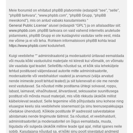
Meie foorumid on ehitatud phpBB platvormile (edaspidi “see”, “selle”,
“phpBB tarkvara”, “www.phpbb.com”, “phpBB Grupp, “phpBB
meeskond”), mis on antud vabaks kasutamiseks “
General Public License
” alusel (edaspidi “GPL”) ja on allalaaditav siit:
www.phpbb.com
. phpBB tarkvara on vaid vahend internetis arutelude
pidamiseks, phpBB Grupp ei ole kuidagiviisi vastutav selle eest, mida
me võime ja ei või teha. Rohkem informatsiooni phpBB kohta leiad
https://www.phpbb.com/
kodulehelt.
Kuigi veebilehe “” administraatorid ja moderaatorid üritavad eemaldada
või muuta kõiki vastuolulisi materjale nii kiiresti kui võimalik, on võimatu
üle vaadata igat teadet. Selletõttu nõustud sa, et kõik siia leheküljele
tehtud postitused väljendavad autorite mitte administraatorite,
moderaatorite või veebihalduri vaateid ja arvamusi (välja arvatud
nende inimeste poolt tehtud teated) ja siit tulenevalt ei ole me nende
eest vastutavad. Sa nõustud mitte postitama ühtegi solvavat, roppu,
labast, laimavat, vihaõhutavat, ähvardavat, seksuaalse suunitlusega
postitust või mõnda muud materjali, mis võib rikkuda ükskõik millist
käibelolevat seadust. Selle tegemine võib põhjustada sinu kohese ning
eluaegse keelu siia veebilehele sisenemast (ja sinu teenusepakkujaga
võetakse ühendust). Kõikide postituste IP aadressid salvestatakse
abistamaks nende tingimuste täitmist. Sa nõustud, et veebihalduril,
administraatoritel ja moderaatoritel on õigus eemaldada, muuta,
liigutada või sulgeda ükskõik milline teade igal ajal, millal iganes neile
sobib. Kasutajana nõustud sa, et kõiki sinu poolt sisestatud andmeid