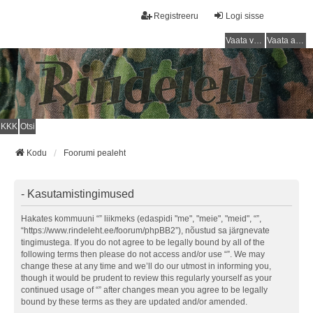
Registreeru
Logi sisse
Vaata vastamata teemasi
Vaata aktiivseid teemasid
KKK
Otsi
Kodu
Foorumi pealeht
- Kasutamistingimused
Hakates kommuuni “” liikmeks (edaspidi "me", "meie", "meid", “”,
“https://www.rindeleht.ee/foorum/phpBB2”), nõustud sa järgnevate
tingimustega. If you do not agree to be legally bound by all of the
following terms then please do not access and/or use “”. We may
change these at any time and we’ll do our utmost in informing you,
though it would be prudent to review this regularly yourself as your
continued usage of “” after changes mean you agree to be legally
bound by these terms as they are updated and/or amended.