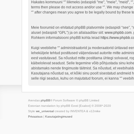
Hakates kommuuni “” liikmeks (edaspidi "me", "meie", "meid", “”,
terms then please do not access and/or use “”. We may change th
“” after changes mean you agree to be legally bound by these 
Meie foorumid on ehitatud phpBB platvormile (edaspidi “see”,
alusel (edaspidi “GPL”) ja on allalaaditav siit:
www.phpbb.com
.
Rohkem informatsiooni phpBB kohta leiad
https://www.phpbb.c
Kuigi veebilehe “” administraatorid ja moderaatorid üritavad eema
leheküljele tehtud postitused väljendavad autorite mitte adminis
eest vastutavad. Sa nõustud mitte postitama ühtegi solvavat, ro
käibelolevat seadust. Selle tegemine võib põhjustada sinu koh
abistamaks nende tingimuste täitmist. Sa nõustud, et veebihaldur
Kasutajana nõustud sa, et kõiki sinu poolt sisestatud andmeid 
selle riigi seadus, kuhu on majutatud foorum, ei kanna “” veeb
Arendas
phpBB
® Forum Software © phpBB Limited
Estonian translation by phpBB Eesti [Exabot] © 2008*-2020
Style
we_universal
created by INVENTEA & v12mike
Privaatsus
|
Kasutajatingimused