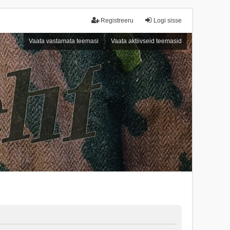
Registreeru
Logi sisse
Vaata vastamata teemasi
Vaata aktiivseid teemasid