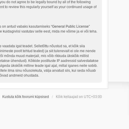
ou do not agree to be legally bound by all of the following
t to review this regularly yourself as your continued usage of
s on antud vabaks kasutamiseks “
General Public License
”
kuidagiviisi vastutav selle eest, mida me võime ja ei või teha.
 vaadata igat teadet. Selletõttu nõustud sa, et kõik siia
nimeste poolt tehtud teated) ja siit tulenevalt ei ole me nende
või mõnda muud materjali, mis võib rikkuda ükskõik millist
takse ühendust). Kõikide postituste IP aadressid salvestatakse
geda ükskõik milline teade igal ajal, millal iganes neile sobib.
ele ilma sinu nõusolekuta, välja arvatud siis, kui seda nõuab
 võivad andmeid ohustada.
Kustuta kõik foorumi küpsised
Kõik kellaajad on
UTC+03:00