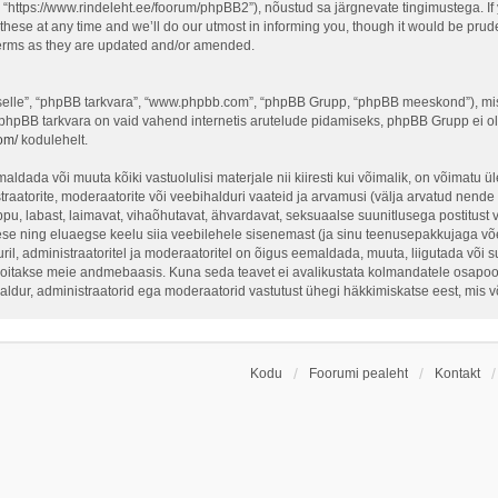
 “https://www.rindeleht.ee/foorum/phpBB2”), nõustud sa järgnevate tingimustega. If y
ese at any time and we’ll do our utmost in informing you, though it would be pruden
terms as they are updated and/or amended.
 “selle”, “phpBB tarkvara”, “www.phpbb.com”, “phpBB Grupp, “phpBB meeskond”), mi
 phpBB tarkvara on vaid vahend internetis arutelude pidamiseks, phpBB Grupp ei ole 
om/
kodulehelt.
ldada või muuta kõiki vastuolulisi materjale nii kiiresti kui võimalik, on võimatu üle
traatorite, moderaatorite või veebihalduri vaateid ja arvamusi (välja arvatud nende i
ppu, labast, laimavat, vihaõhutavat, ähvardavat, seksuaalse suunitlusega postitust 
ese ning eluaegse keelu siia veebilehele sisenemast (ja sinu teenusepakkujaga võe
il, administraatoritel ja moderaatoritel on õigus eemaldada, muuta, liigutada või sul
hoitakse meie andmebaasis. Kuna seda teavet ei avalikustata kolmandatele osapoolt
ihaldur, administraatorid ega moderaatorid vastutust ühegi häkkimiskatse eest, mis
Kodu
Foorumi pealeht
Kontakt