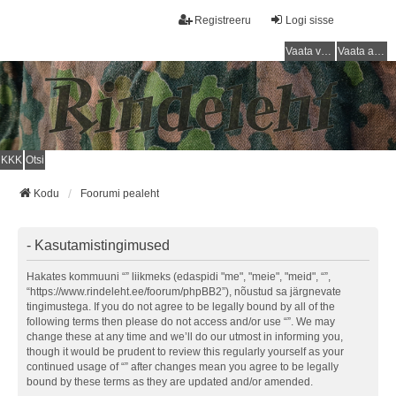
Registreeru
Logi sisse
Vaata vastamata teemasi
Vaata aktiivseid teemasid
KKK
Otsi
Kodu
Foorumi pealeht
- Kasutamistingimused
Hakates kommuuni “” liikmeks (edaspidi "me", "meie", "meid", “”,
“https://www.rindeleht.ee/foorum/phpBB2”), nõustud sa järgnevate
tingimustega. If you do not agree to be legally bound by all of the
following terms then please do not access and/or use “”. We may
change these at any time and we’ll do our utmost in informing you,
though it would be prudent to review this regularly yourself as your
continued usage of “” after changes mean you agree to be legally
bound by these terms as they are updated and/or amended.