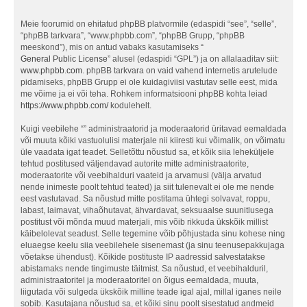
Meie foorumid on ehitatud phpBB platvormile (edaspidi “see”, “selle”,
“phpBB tarkvara”, “www.phpbb.com”, “phpBB Grupp, “phpBB
meeskond”), mis on antud vabaks kasutamiseks “
General Public License
” alusel (edaspidi “GPL”) ja on allalaaditav siit:
www.phpbb.com
. phpBB tarkvara on vaid vahend internetis arutelude
pidamiseks, phpBB Grupp ei ole kuidagiviisi vastutav selle eest, mida
me võime ja ei või teha. Rohkem informatsiooni phpBB kohta leiad
https://www.phpbb.com/
kodulehelt.
Kuigi veebilehe “” administraatorid ja moderaatorid üritavad eemaldada
või muuta kõiki vastuolulisi materjale nii kiiresti kui võimalik, on võimatu
üle vaadata igat teadet. Selletõttu nõustud sa, et kõik siia leheküljele
tehtud postitused väljendavad autorite mitte administraatorite,
moderaatorite või veebihalduri vaateid ja arvamusi (välja arvatud
nende inimeste poolt tehtud teated) ja siit tulenevalt ei ole me nende
eest vastutavad. Sa nõustud mitte postitama ühtegi solvavat, roppu,
labast, laimavat, vihaõhutavat, ähvardavat, seksuaalse suunitlusega
postitust või mõnda muud materjali, mis võib rikkuda ükskõik millist
käibelolevat seadust. Selle tegemine võib põhjustada sinu kohese ning
eluaegse keelu siia veebilehele sisenemast (ja sinu teenusepakkujaga
võetakse ühendust). Kõikide postituste IP aadressid salvestatakse
abistamaks nende tingimuste täitmist. Sa nõustud, et veebihalduril,
administraatoritel ja moderaatoritel on õigus eemaldada, muuta,
liigutada või sulgeda ükskõik milline teade igal ajal, millal iganes neile
sobib. Kasutajana nõustud sa, et kõiki sinu poolt sisestatud andmeid