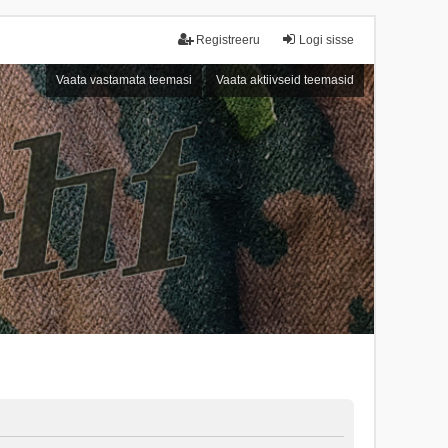
Registreeru
Logi sisse
Vaata vastamata teemasi
Vaata aktiivseid teemasid