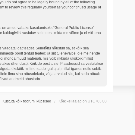
ou do not agree to be legally bound by all of the following
t to review this regularly yourself as your continued usage of
s on antud vabaks kasutamiseks “
General Public License
”
kuidagiviisi vastutav selle eest, mida me võime ja ei või teha.
 vaadata igat teadet. Selletõttu nõustud sa, et kõik siia
nimeste poolt tehtud teated) ja siit tulenevalt ei ole me nende
või mõnda muud materjali, mis võib rikkuda ükskõik millist
takse ühendust). Kõikide postituste IP aadressid salvestatakse
geda ükskõik milline teade igal ajal, millal iganes neile sobib.
ele ilma sinu nõusolekuta, välja arvatud siis, kui seda nõuab
 võivad andmeid ohustada.
Kustuta kõik foorumi küpsised
Kõik kellaajad on
UTC+03:00