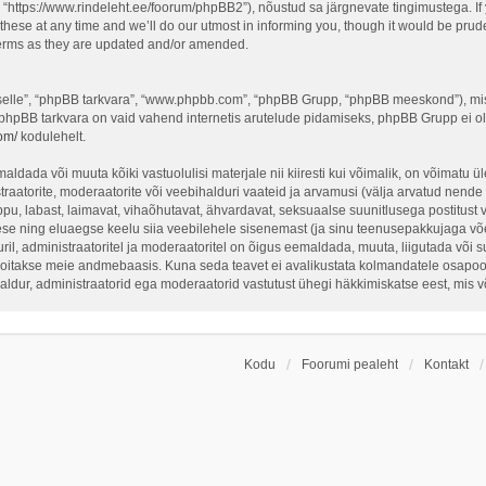
 “https://www.rindeleht.ee/foorum/phpBB2”), nõustud sa järgnevate tingimustega. If y
ese at any time and we’ll do our utmost in informing you, though it would be pruden
terms as they are updated and/or amended.
 “selle”, “phpBB tarkvara”, “www.phpbb.com”, “phpBB Grupp, “phpBB meeskond”), mi
 phpBB tarkvara on vaid vahend internetis arutelude pidamiseks, phpBB Grupp ei ole 
om/
kodulehelt.
ldada või muuta kõiki vastuolulisi materjale nii kiiresti kui võimalik, on võimatu üle
traatorite, moderaatorite või veebihalduri vaateid ja arvamusi (välja arvatud nende i
ppu, labast, laimavat, vihaõhutavat, ähvardavat, seksuaalse suunitlusega postitust 
ese ning eluaegse keelu siia veebilehele sisenemast (ja sinu teenusepakkujaga võe
il, administraatoritel ja moderaatoritel on õigus eemaldada, muuta, liigutada või sul
hoitakse meie andmebaasis. Kuna seda teavet ei avalikustata kolmandatele osapoolt
ihaldur, administraatorid ega moderaatorid vastutust ühegi häkkimiskatse eest, mis
Kodu
Foorumi pealeht
Kontakt