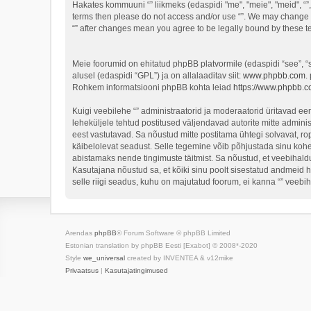
Hakates kommuuni “” liikmeks (edaspidi "me", "meie", "meid", “”,
terms then please do not access and/or use “”. We may change th
“” after changes mean you agree to be legally bound by these 
Meie foorumid on ehitatud phpBB platvormile (edaspidi “see”,
alusel (edaspidi “GPL”) ja on allalaaditav siit:
www.phpbb.com
.
Rohkem informatsiooni phpBB kohta leiad
https://www.phpbb.c
Kuigi veebilehe “” administraatorid ja moderaatorid üritavad eema
leheküljele tehtud postitused väljendavad autorite mitte adminis
eest vastutavad. Sa nõustud mitte postitama ühtegi solvavat, ro
käibelolevat seadust. Selle tegemine võib põhjustada sinu koh
abistamaks nende tingimuste täitmist. Sa nõustud, et veebihaldur
Kasutajana nõustud sa, et kõiki sinu poolt sisestatud andmeid 
selle riigi seadus, kuhu on majutatud foorum, ei kanna “” veeb
Arendas
phpBB
® Forum Software © phpBB Limited
Estonian translation by phpBB Eesti [Exabot] © 2008*-2020
Style
we_universal
created by INVENTEA & v12mike
Privaatsus
|
Kasutajatingimused