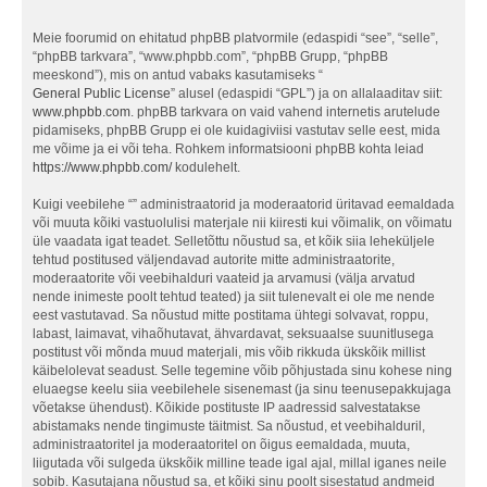
Meie foorumid on ehitatud phpBB platvormile (edaspidi “see”, “selle”,
“phpBB tarkvara”, “www.phpbb.com”, “phpBB Grupp, “phpBB
meeskond”), mis on antud vabaks kasutamiseks “
General Public License
” alusel (edaspidi “GPL”) ja on allalaaditav siit:
www.phpbb.com
. phpBB tarkvara on vaid vahend internetis arutelude
pidamiseks, phpBB Grupp ei ole kuidagiviisi vastutav selle eest, mida
me võime ja ei või teha. Rohkem informatsiooni phpBB kohta leiad
https://www.phpbb.com/
kodulehelt.
Kuigi veebilehe “” administraatorid ja moderaatorid üritavad eemaldada
või muuta kõiki vastuolulisi materjale nii kiiresti kui võimalik, on võimatu
üle vaadata igat teadet. Selletõttu nõustud sa, et kõik siia leheküljele
tehtud postitused väljendavad autorite mitte administraatorite,
moderaatorite või veebihalduri vaateid ja arvamusi (välja arvatud
nende inimeste poolt tehtud teated) ja siit tulenevalt ei ole me nende
eest vastutavad. Sa nõustud mitte postitama ühtegi solvavat, roppu,
labast, laimavat, vihaõhutavat, ähvardavat, seksuaalse suunitlusega
postitust või mõnda muud materjali, mis võib rikkuda ükskõik millist
käibelolevat seadust. Selle tegemine võib põhjustada sinu kohese ning
eluaegse keelu siia veebilehele sisenemast (ja sinu teenusepakkujaga
võetakse ühendust). Kõikide postituste IP aadressid salvestatakse
abistamaks nende tingimuste täitmist. Sa nõustud, et veebihalduril,
administraatoritel ja moderaatoritel on õigus eemaldada, muuta,
liigutada või sulgeda ükskõik milline teade igal ajal, millal iganes neile
sobib. Kasutajana nõustud sa, et kõiki sinu poolt sisestatud andmeid