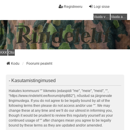
Registreeru
Logi sisse
Vaata vastamata teemasi
Vaata aktiivseid teemasid
KKK
Otsi
Kodu
Foorumi pealeht
- Kasutamistingimused
Hakates kommuuni “” liikmeks (edaspidi "me", "meie", "meid", “”,
“https://www.rindeleht.ee/foorum/phpBB2”), nõustud sa järgnevate
tingimustega. If you do not agree to be legally bound by all of the
following terms then please do not access and/or use “”. We may
change these at any time and we’ll do our utmost in informing you,
though it would be prudent to review this regularly yourself as your
continued usage of “” after changes mean you agree to be legally
bound by these terms as they are updated and/or amended.