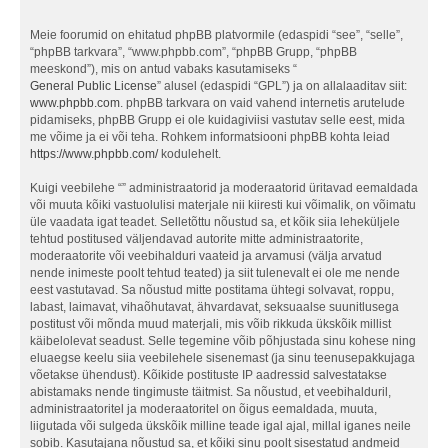
Meie foorumid on ehitatud phpBB platvormile (edaspidi “see”, “selle”,
“phpBB tarkvara”, “www.phpbb.com”, “phpBB Grupp, “phpBB
meeskond”), mis on antud vabaks kasutamiseks “
General Public License
” alusel (edaspidi “GPL”) ja on allalaaditav siit:
www.phpbb.com
. phpBB tarkvara on vaid vahend internetis arutelude
pidamiseks, phpBB Grupp ei ole kuidagiviisi vastutav selle eest, mida
me võime ja ei või teha. Rohkem informatsiooni phpBB kohta leiad
https://www.phpbb.com/
kodulehelt.
Kuigi veebilehe “” administraatorid ja moderaatorid üritavad eemaldada
või muuta kõiki vastuolulisi materjale nii kiiresti kui võimalik, on võimatu
üle vaadata igat teadet. Selletõttu nõustud sa, et kõik siia leheküljele
tehtud postitused väljendavad autorite mitte administraatorite,
moderaatorite või veebihalduri vaateid ja arvamusi (välja arvatud
nende inimeste poolt tehtud teated) ja siit tulenevalt ei ole me nende
eest vastutavad. Sa nõustud mitte postitama ühtegi solvavat, roppu,
labast, laimavat, vihaõhutavat, ähvardavat, seksuaalse suunitlusega
postitust või mõnda muud materjali, mis võib rikkuda ükskõik millist
käibelolevat seadust. Selle tegemine võib põhjustada sinu kohese ning
eluaegse keelu siia veebilehele sisenemast (ja sinu teenusepakkujaga
võetakse ühendust). Kõikide postituste IP aadressid salvestatakse
abistamaks nende tingimuste täitmist. Sa nõustud, et veebihalduril,
administraatoritel ja moderaatoritel on õigus eemaldada, muuta,
liigutada või sulgeda ükskõik milline teade igal ajal, millal iganes neile
sobib. Kasutajana nõustud sa, et kõiki sinu poolt sisestatud andmeid