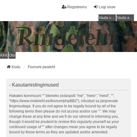
Registreeru
Logi sisse
Vaata vastamata teemasi
Vaata aktiivseid teemasid
KKK
Otsi
Kodu
Foorumi pealeht
- Kasutamistingimused
Hakates kommuuni “” liikmeks (edaspidi "me", "meie", "meid", “”,
“https://www.rindeleht.ee/foorum/phpBB2”), nõustud sa järgnevate
tingimustega. If you do not agree to be legally bound by all of the
following terms then please do not access and/or use “”. We may
change these at any time and we’ll do our utmost in informing you,
though it would be prudent to review this regularly yourself as your
continued usage of “” after changes mean you agree to be legally
bound by these terms as they are updated and/or amended.