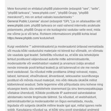
Meie foorumid on ehitatud phpBB platvormile (edaspidi “see”, “selle”,
“phpBB tarkvara”, “www.phpbb.com”, “phpBB Grupp, “phpBB
meeskond”), mis on antud vabaks kasutamiseks “
General Public License
” alusel (edaspidi “GPL”) ja on allalaaditav siit:
www.phpbb.com
. phpBB tarkvara on vaid vahend internetis arutelude
pidamiseks, phpBB Grupp ei ole kuidagiviisi vastutav selle eest, mida
me võime ja ei või teha. Rohkem informatsiooni phpBB kohta leiad
https://www.phpbb.com/
kodulehelt.
Kuigi veebilehe “” administraatorid ja moderaatorid üritavad eemaldada
või muuta kõiki vastuolulisi materjale nii kiiresti kui võimalik, on võimatu
üle vaadata igat teadet. Selletõttu nõustud sa, et kõik siia leheküljele
tehtud postitused väljendavad autorite mitte administraatorite,
moderaatorite või veebihalduri vaateid ja arvamusi (välja arvatud
nende inimeste poolt tehtud teated) ja siit tulenevalt ei ole me nende
eest vastutavad. Sa nõustud mitte postitama ühtegi solvavat, roppu,
labast, laimavat, vihaõhutavat, ähvardavat, seksuaalse suunitlusega
postitust või mõnda muud materjali, mis võib rikkuda ükskõik millist
käibelolevat seadust. Selle tegemine võib põhjustada sinu kohese ning
eluaegse keelu siia veebilehele sisenemast (ja sinu teenusepakkujaga
võetakse ühendust). Kõikide postituste IP aadressid salvestatakse
abistamaks nende tingimuste täitmist. Sa nõustud, et veebihalduril,
administraatoritel ja moderaatoritel on õigus eemaldada, muuta,
liigutada või sulgeda ükskõik milline teade igal ajal, millal iganes neile
sobib. Kasutajana nõustud sa, et kõiki sinu poolt sisestatud andmeid