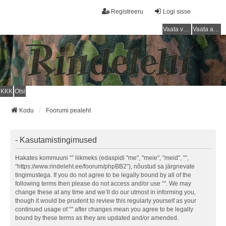
Registreeru
Logi sisse
Vaata vastamata teemasi
Vaata aktiivseid teemasid
KKK
Otsi
Kodu
Foorumi pealeht
- Kasutamistingimused
Hakates kommuuni “” liikmeks (edaspidi "me", "meie", "meid", “”,
“https://www.rindeleht.ee/foorum/phpBB2”), nõustud sa järgnevate
tingimustega. If you do not agree to be legally bound by all of the
following terms then please do not access and/or use “”. We may
change these at any time and we’ll do our utmost in informing you,
though it would be prudent to review this regularly yourself as your
continued usage of “” after changes mean you agree to be legally
bound by these terms as they are updated and/or amended.