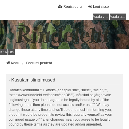
Registreeru
Logi sisse
Vaata vastamata teemasi
Vaata aktiivseid teemasid
KKK
Otsi
Kodu
Foorumi pealeht
- Kasutamistingimused
Hakates kommuuni “” liikmeks (edaspidi "me", "meie", "meid", “”,
“https://www.rindeleht.ee/foorum/phpBB2”), nõustud sa järgnevate
tingimustega. If you do not agree to be legally bound by all of the
following terms then please do not access and/or use “”. We may
change these at any time and we’ll do our utmost in informing you,
though it would be prudent to review this regularly yourself as your
continued usage of “” after changes mean you agree to be legally
bound by these terms as they are updated and/or amended.