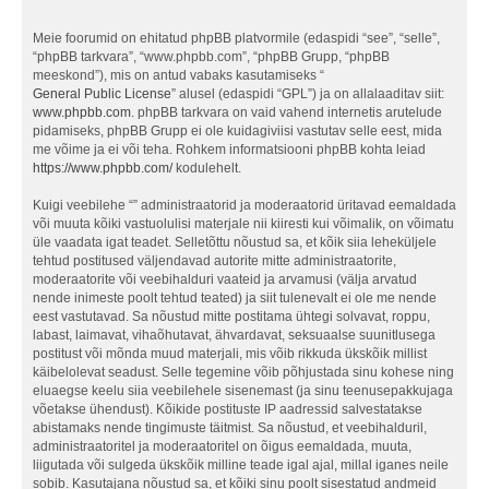
Meie foorumid on ehitatud phpBB platvormile (edaspidi “see”, “selle”,
“phpBB tarkvara”, “www.phpbb.com”, “phpBB Grupp, “phpBB
meeskond”), mis on antud vabaks kasutamiseks “
General Public License
” alusel (edaspidi “GPL”) ja on allalaaditav siit:
www.phpbb.com
. phpBB tarkvara on vaid vahend internetis arutelude
pidamiseks, phpBB Grupp ei ole kuidagiviisi vastutav selle eest, mida
me võime ja ei või teha. Rohkem informatsiooni phpBB kohta leiad
https://www.phpbb.com/
kodulehelt.
Kuigi veebilehe “” administraatorid ja moderaatorid üritavad eemaldada
või muuta kõiki vastuolulisi materjale nii kiiresti kui võimalik, on võimatu
üle vaadata igat teadet. Selletõttu nõustud sa, et kõik siia leheküljele
tehtud postitused väljendavad autorite mitte administraatorite,
moderaatorite või veebihalduri vaateid ja arvamusi (välja arvatud
nende inimeste poolt tehtud teated) ja siit tulenevalt ei ole me nende
eest vastutavad. Sa nõustud mitte postitama ühtegi solvavat, roppu,
labast, laimavat, vihaõhutavat, ähvardavat, seksuaalse suunitlusega
postitust või mõnda muud materjali, mis võib rikkuda ükskõik millist
käibelolevat seadust. Selle tegemine võib põhjustada sinu kohese ning
eluaegse keelu siia veebilehele sisenemast (ja sinu teenusepakkujaga
võetakse ühendust). Kõikide postituste IP aadressid salvestatakse
abistamaks nende tingimuste täitmist. Sa nõustud, et veebihalduril,
administraatoritel ja moderaatoritel on õigus eemaldada, muuta,
liigutada või sulgeda ükskõik milline teade igal ajal, millal iganes neile
sobib. Kasutajana nõustud sa, et kõiki sinu poolt sisestatud andmeid