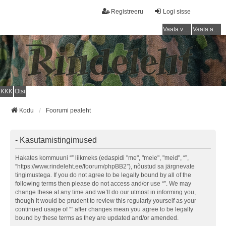
Registreeru
Logi sisse
Vaata vastamata teemasi
Vaata aktiivseid teemasid
KKK
Otsi
Kodu
Foorumi pealeht
- Kasutamistingimused
Hakates kommuuni “” liikmeks (edaspidi "me", "meie", "meid", “”,
“https://www.rindeleht.ee/foorum/phpBB2”), nõustud sa järgnevate
tingimustega. If you do not agree to be legally bound by all of the
following terms then please do not access and/or use “”. We may
change these at any time and we’ll do our utmost in informing you,
though it would be prudent to review this regularly yourself as your
continued usage of “” after changes mean you agree to be legally
bound by these terms as they are updated and/or amended.