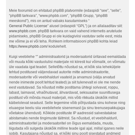
Meie foorumid on ehitatud phpBB platvormile (edaspidi “see”, “selle”,
“phpBB tarkvara”, “www.phpbb.com”, “phpBB Grupp, “phpBB
meeskond”), mis on antud vabaks kasutamiseks “
General Public License
” alusel (edaspidi “GPL”) ja on allalaaditav siit:
www.phpbb.com
. phpBB tarkvara on vaid vahend internetis arutelude
pidamiseks, phpBB Grupp ei ole kuidagiviisi vastutav selle eest, mida
me võime ja ei või teha. Rohkem informatsiooni phpBB kohta leiad
https://www.phpbb.com/
kodulehelt.
Kuigi veebilehe “” administraatorid ja moderaatorid üritavad eemaldada
või muuta kõiki vastuolulisi materjale nii kiiresti kui võimalik, on võimatu
üle vaadata igat teadet. Selletõttu nõustud sa, et kõik siia leheküljele
tehtud postitused väljendavad autorite mitte administraatorite,
moderaatorite või veebihalduri vaateid ja arvamusi (välja arvatud
nende inimeste poolt tehtud teated) ja siit tulenevalt ei ole me nende
eest vastutavad. Sa nõustud mitte postitama ühtegi solvavat, roppu,
labast, laimavat, vihaõhutavat, ähvardavat, seksuaalse suunitlusega
postitust või mõnda muud materjali, mis võib rikkuda ükskõik millist
käibelolevat seadust. Selle tegemine võib põhjustada sinu kohese ning
eluaegse keelu siia veebilehele sisenemast (ja sinu teenusepakkujaga
võetakse ühendust). Kõikide postituste IP aadressid salvestatakse
abistamaks nende tingimuste täitmist. Sa nõustud, et veebihalduril,
administraatoritel ja moderaatoritel on õigus eemaldada, muuta,
liigutada või sulgeda ükskõik milline teade igal ajal, millal iganes neile
sobib. Kasutajana nõustud sa, et kõiki sinu poolt sisestatud andmeid