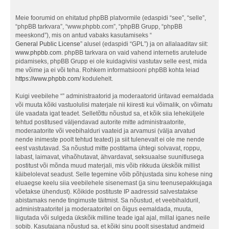
Meie foorumid on ehitatud phpBB platvormile (edaspidi “see”, “selle”,
“phpBB tarkvara”, “www.phpbb.com”, “phpBB Grupp, “phpBB
meeskond”), mis on antud vabaks kasutamiseks “
General Public License
” alusel (edaspidi “GPL”) ja on allalaaditav siit:
www.phpbb.com
. phpBB tarkvara on vaid vahend internetis arutelude
pidamiseks, phpBB Grupp ei ole kuidagiviisi vastutav selle eest, mida
me võime ja ei või teha. Rohkem informatsiooni phpBB kohta leiad
https://www.phpbb.com/
kodulehelt.
Kuigi veebilehe “” administraatorid ja moderaatorid üritavad eemaldada
või muuta kõiki vastuolulisi materjale nii kiiresti kui võimalik, on võimatu
üle vaadata igat teadet. Selletõttu nõustud sa, et kõik siia leheküljele
tehtud postitused väljendavad autorite mitte administraatorite,
moderaatorite või veebihalduri vaateid ja arvamusi (välja arvatud
nende inimeste poolt tehtud teated) ja siit tulenevalt ei ole me nende
eest vastutavad. Sa nõustud mitte postitama ühtegi solvavat, roppu,
labast, laimavat, vihaõhutavat, ähvardavat, seksuaalse suunitlusega
postitust või mõnda muud materjali, mis võib rikkuda ükskõik millist
käibelolevat seadust. Selle tegemine võib põhjustada sinu kohese ning
eluaegse keelu siia veebilehele sisenemast (ja sinu teenusepakkujaga
võetakse ühendust). Kõikide postituste IP aadressid salvestatakse
abistamaks nende tingimuste täitmist. Sa nõustud, et veebihalduril,
administraatoritel ja moderaatoritel on õigus eemaldada, muuta,
liigutada või sulgeda ükskõik milline teade igal ajal, millal iganes neile
sobib. Kasutajana nõustud sa, et kõiki sinu poolt sisestatud andmeid