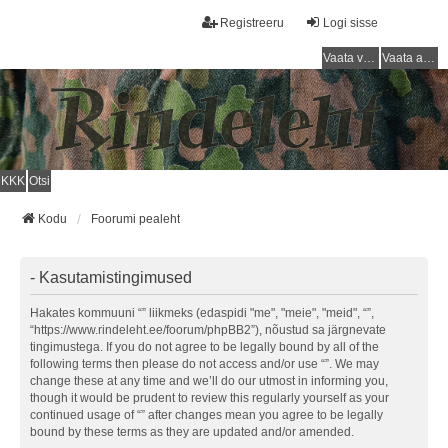
Registreeru
Logi sisse
Vaata vastamata teemasi
Vaata aktiivseid teemasid
KKK
Otsi
Kodu
Foorumi pealeht
- Kasutamistingimused
Hakates kommuuni “” liikmeks (edaspidi "me", "meie", "meid", “”,
“https://www.rindeleht.ee/foorum/phpBB2”), nõustud sa järgnevate
tingimustega. If you do not agree to be legally bound by all of the
following terms then please do not access and/or use “”. We may
change these at any time and we’ll do our utmost in informing you,
though it would be prudent to review this regularly yourself as your
continued usage of “” after changes mean you agree to be legally
bound by these terms as they are updated and/or amended.