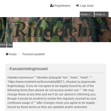
Registreeru
Logi sisse
Vaata vastamata teemasi
Vaata aktiivseid teemasid
KKK
Otsi
Kodu
Foorumi pealeht
- Kasutamistingimused
Hakates kommuuni “” liikmeks (edaspidi "me", "meie", "meid", “”,
“https://www.rindeleht.ee/foorum/phpBB2”), nõustud sa järgnevate
tingimustega. If you do not agree to be legally bound by all of the
following terms then please do not access and/or use “”. We may
change these at any time and we’ll do our utmost in informing you,
though it would be prudent to review this regularly yourself as your
continued usage of “” after changes mean you agree to be legally
bound by these terms as they are updated and/or amended.