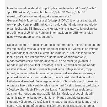
Meie foorumid on ehitatud phpBB platvormile (edaspidi “see”, “selle”,
“phpBB tarkvara”, “www.phpbb.com”, “phpBB Grupp, “phpBB
meeskond”), mis on antud vabaks kasutamiseks “
General Public License
” alusel (edaspidi “GPL”) ja on allalaaditav siit:
www.phpbb.com
. phpBB tarkvara on vaid vahend internetis arutelude
pidamiseks, phpBB Grupp ei ole kuidagiviisi vastutav selle eest, mida
me võime ja ei või teha. Rohkem informatsiooni phpBB kohta leiad
https://www.phpbb.com/
kodulehelt.
Kuigi veebilehe “” administraatorid ja moderaatorid üritavad eemaldada
või muuta kõiki vastuolulisi materjale nii kiiresti kui võimalik, on võimatu
üle vaadata igat teadet. Selletõttu nõustud sa, et kõik siia leheküljele
tehtud postitused väljendavad autorite mitte administraatorite,
moderaatorite või veebihalduri vaateid ja arvamusi (välja arvatud
nende inimeste poolt tehtud teated) ja siit tulenevalt ei ole me nende
eest vastutavad. Sa nõustud mitte postitama ühtegi solvavat, roppu,
labast, laimavat, vihaõhutavat, ähvardavat, seksuaalse suunitlusega
postitust või mõnda muud materjali, mis võib rikkuda ükskõik millist
käibelolevat seadust. Selle tegemine võib põhjustada sinu kohese ning
eluaegse keelu siia veebilehele sisenemast (ja sinu teenusepakkujaga
võetakse ühendust). Kõikide postituste IP aadressid salvestatakse
abistamaks nende tingimuste täitmist. Sa nõustud, et veebihalduril,
administraatoritel ja moderaatoritel on õigus eemaldada, muuta,
liigutada või sulgeda ükskõik milline teade igal ajal, millal iganes neile
sobib. Kasutajana nõustud sa, et kõiki sinu poolt sisestatud andmeid