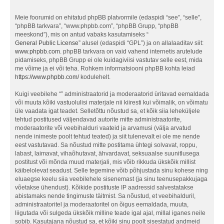
Meie foorumid on ehitatud phpBB platvormile (edaspidi “see”, “selle”,
“phpBB tarkvara”, “www.phpbb.com”, “phpBB Grupp, “phpBB
meeskond”), mis on antud vabaks kasutamiseks “
General Public License
” alusel (edaspidi “GPL”) ja on allalaaditav siit:
www.phpbb.com
. phpBB tarkvara on vaid vahend internetis arutelude
pidamiseks, phpBB Grupp ei ole kuidagiviisi vastutav selle eest, mida
me võime ja ei või teha. Rohkem informatsiooni phpBB kohta leiad
https://www.phpbb.com/
kodulehelt.
Kuigi veebilehe “” administraatorid ja moderaatorid üritavad eemaldada
või muuta kõiki vastuolulisi materjale nii kiiresti kui võimalik, on võimatu
üle vaadata igat teadet. Selletõttu nõustud sa, et kõik siia leheküljele
tehtud postitused väljendavad autorite mitte administraatorite,
moderaatorite või veebihalduri vaateid ja arvamusi (välja arvatud
nende inimeste poolt tehtud teated) ja siit tulenevalt ei ole me nende
eest vastutavad. Sa nõustud mitte postitama ühtegi solvavat, roppu,
labast, laimavat, vihaõhutavat, ähvardavat, seksuaalse suunitlusega
postitust või mõnda muud materjali, mis võib rikkuda ükskõik millist
käibelolevat seadust. Selle tegemine võib põhjustada sinu kohese ning
eluaegse keelu siia veebilehele sisenemast (ja sinu teenusepakkujaga
võetakse ühendust). Kõikide postituste IP aadressid salvestatakse
abistamaks nende tingimuste täitmist. Sa nõustud, et veebihalduril,
administraatoritel ja moderaatoritel on õigus eemaldada, muuta,
liigutada või sulgeda ükskõik milline teade igal ajal, millal iganes neile
sobib. Kasutajana nõustud sa, et kõiki sinu poolt sisestatud andmeid