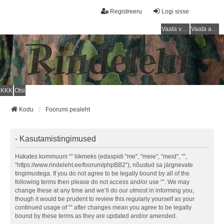
Registreeru
Logi sisse
Vaata vastamata teemasi
Vaata aktiivseid teemasid
KKK
Otsi
Kodu
Foorumi pealeht
- Kasutamistingimused
Hakates kommuuni “” liikmeks (edaspidi "me", "meie", "meid", “”,
“https://www.rindeleht.ee/foorum/phpBB2”), nõustud sa järgnevate
tingimustega. If you do not agree to be legally bound by all of the
following terms then please do not access and/or use “”. We may
change these at any time and we’ll do our utmost in informing you,
though it would be prudent to review this regularly yourself as your
continued usage of “” after changes mean you agree to be legally
bound by these terms as they are updated and/or amended.