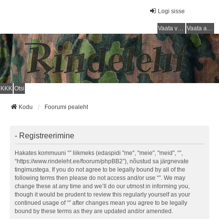
Logi sisse
Vaata vastamata teemasi
Vaata aktiivseid teemasid
KKK
Otsi
Kodu
Foorumi pealeht
- Registreerimine
Hakates kommuuni “” liikmeks (edaspidi "me", "meie", "meid", “”,
“https://www.rindeleht.ee/foorum/phpBB2”), nõustud sa järgnevate
tingimustega. If you do not agree to be legally bound by all of the
following terms then please do not access and/or use “”. We may
change these at any time and we’ll do our utmost in informing you,
though it would be prudent to review this regularly yourself as your
continued usage of “” after changes mean you agree to be legally
bound by these terms as they are updated and/or amended.