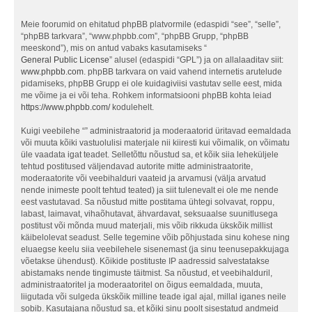
Meie foorumid on ehitatud phpBB platvormile (edaspidi “see”, “selle”,
“phpBB tarkvara”, “www.phpbb.com”, “phpBB Grupp, “phpBB
meeskond”), mis on antud vabaks kasutamiseks “
General Public License
” alusel (edaspidi “GPL”) ja on allalaaditav siit:
www.phpbb.com
. phpBB tarkvara on vaid vahend internetis arutelude
pidamiseks, phpBB Grupp ei ole kuidagiviisi vastutav selle eest, mida
me võime ja ei või teha. Rohkem informatsiooni phpBB kohta leiad
https://www.phpbb.com/
kodulehelt.
Kuigi veebilehe “” administraatorid ja moderaatorid üritavad eemaldada
või muuta kõiki vastuolulisi materjale nii kiiresti kui võimalik, on võimatu
üle vaadata igat teadet. Selletõttu nõustud sa, et kõik siia leheküljele
tehtud postitused väljendavad autorite mitte administraatorite,
moderaatorite või veebihalduri vaateid ja arvamusi (välja arvatud
nende inimeste poolt tehtud teated) ja siit tulenevalt ei ole me nende
eest vastutavad. Sa nõustud mitte postitama ühtegi solvavat, roppu,
labast, laimavat, vihaõhutavat, ähvardavat, seksuaalse suunitlusega
postitust või mõnda muud materjali, mis võib rikkuda ükskõik millist
käibelolevat seadust. Selle tegemine võib põhjustada sinu kohese ning
eluaegse keelu siia veebilehele sisenemast (ja sinu teenusepakkujaga
võetakse ühendust). Kõikide postituste IP aadressid salvestatakse
abistamaks nende tingimuste täitmist. Sa nõustud, et veebihalduril,
administraatoritel ja moderaatoritel on õigus eemaldada, muuta,
liigutada või sulgeda ükskõik milline teade igal ajal, millal iganes neile
sobib. Kasutajana nõustud sa, et kõiki sinu poolt sisestatud andmeid