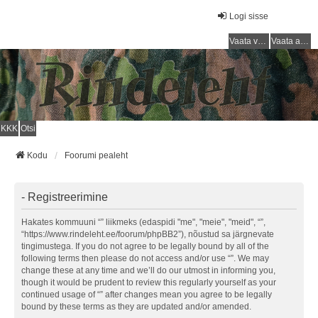
Logi sisse
Vaata vastamata teemasi
Vaata aktiivseid teemasid
KKK
Otsi
Kodu
Foorumi pealeht
- Registreerimine
Hakates kommuuni “” liikmeks (edaspidi "me", "meie", "meid", “”,
“https://www.rindeleht.ee/foorum/phpBB2”), nõustud sa järgnevate
tingimustega. If you do not agree to be legally bound by all of the
following terms then please do not access and/or use “”. We may
change these at any time and we’ll do our utmost in informing you,
though it would be prudent to review this regularly yourself as your
continued usage of “” after changes mean you agree to be legally
bound by these terms as they are updated and/or amended.