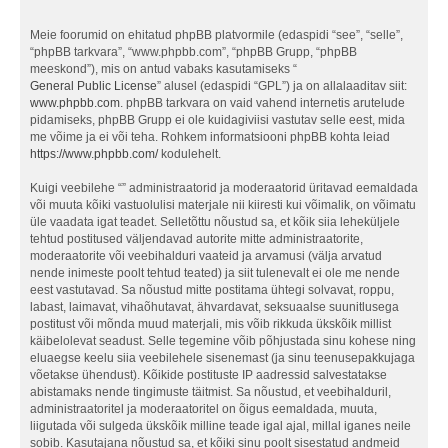
Meie foorumid on ehitatud phpBB platvormile (edaspidi “see”, “selle”,
“phpBB tarkvara”, “www.phpbb.com”, “phpBB Grupp, “phpBB
meeskond”), mis on antud vabaks kasutamiseks “
General Public License
” alusel (edaspidi “GPL”) ja on allalaaditav siit:
www.phpbb.com
. phpBB tarkvara on vaid vahend internetis arutelude
pidamiseks, phpBB Grupp ei ole kuidagiviisi vastutav selle eest, mida
me võime ja ei või teha. Rohkem informatsiooni phpBB kohta leiad
https://www.phpbb.com/
kodulehelt.
Kuigi veebilehe “” administraatorid ja moderaatorid üritavad eemaldada
või muuta kõiki vastuolulisi materjale nii kiiresti kui võimalik, on võimatu
üle vaadata igat teadet. Selletõttu nõustud sa, et kõik siia leheküljele
tehtud postitused väljendavad autorite mitte administraatorite,
moderaatorite või veebihalduri vaateid ja arvamusi (välja arvatud
nende inimeste poolt tehtud teated) ja siit tulenevalt ei ole me nende
eest vastutavad. Sa nõustud mitte postitama ühtegi solvavat, roppu,
labast, laimavat, vihaõhutavat, ähvardavat, seksuaalse suunitlusega
postitust või mõnda muud materjali, mis võib rikkuda ükskõik millist
käibelolevat seadust. Selle tegemine võib põhjustada sinu kohese ning
eluaegse keelu siia veebilehele sisenemast (ja sinu teenusepakkujaga
võetakse ühendust). Kõikide postituste IP aadressid salvestatakse
abistamaks nende tingimuste täitmist. Sa nõustud, et veebihalduril,
administraatoritel ja moderaatoritel on õigus eemaldada, muuta,
liigutada või sulgeda ükskõik milline teade igal ajal, millal iganes neile
sobib. Kasutajana nõustud sa, et kõiki sinu poolt sisestatud andmeid