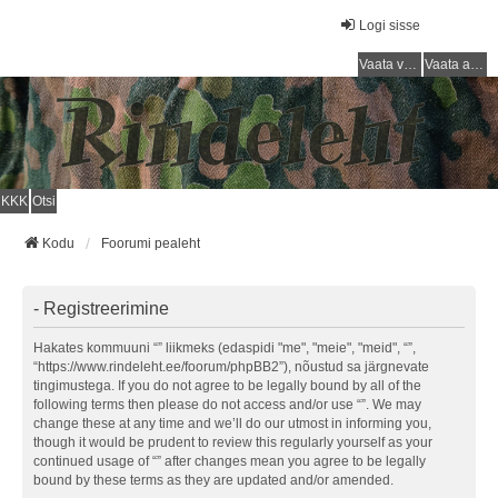
Logi sisse
Vaata vastamata teemasi
Vaata aktiivseid teemasid
KKK
Otsi
Kodu
Foorumi pealeht
- Registreerimine
Hakates kommuuni “” liikmeks (edaspidi "me", "meie", "meid", “”,
“https://www.rindeleht.ee/foorum/phpBB2”), nõustud sa järgnevate
tingimustega. If you do not agree to be legally bound by all of the
following terms then please do not access and/or use “”. We may
change these at any time and we’ll do our utmost in informing you,
though it would be prudent to review this regularly yourself as your
continued usage of “” after changes mean you agree to be legally
bound by these terms as they are updated and/or amended.