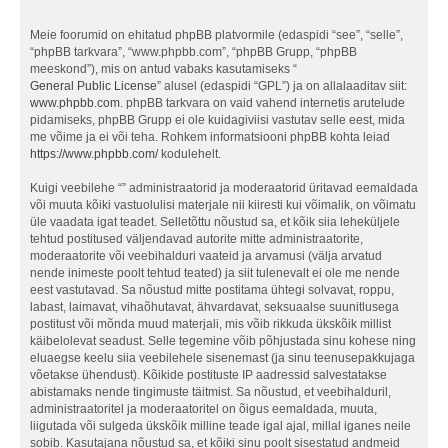
Meie foorumid on ehitatud phpBB platvormile (edaspidi “see”, “selle”,
“phpBB tarkvara”, “www.phpbb.com”, “phpBB Grupp, “phpBB
meeskond”), mis on antud vabaks kasutamiseks “
General Public License
” alusel (edaspidi “GPL”) ja on allalaaditav siit:
www.phpbb.com
. phpBB tarkvara on vaid vahend internetis arutelude
pidamiseks, phpBB Grupp ei ole kuidagiviisi vastutav selle eest, mida
me võime ja ei või teha. Rohkem informatsiooni phpBB kohta leiad
https://www.phpbb.com/
kodulehelt.
Kuigi veebilehe “” administraatorid ja moderaatorid üritavad eemaldada
või muuta kõiki vastuolulisi materjale nii kiiresti kui võimalik, on võimatu
üle vaadata igat teadet. Selletõttu nõustud sa, et kõik siia leheküljele
tehtud postitused väljendavad autorite mitte administraatorite,
moderaatorite või veebihalduri vaateid ja arvamusi (välja arvatud
nende inimeste poolt tehtud teated) ja siit tulenevalt ei ole me nende
eest vastutavad. Sa nõustud mitte postitama ühtegi solvavat, roppu,
labast, laimavat, vihaõhutavat, ähvardavat, seksuaalse suunitlusega
postitust või mõnda muud materjali, mis võib rikkuda ükskõik millist
käibelolevat seadust. Selle tegemine võib põhjustada sinu kohese ning
eluaegse keelu siia veebilehele sisenemast (ja sinu teenusepakkujaga
võetakse ühendust). Kõikide postituste IP aadressid salvestatakse
abistamaks nende tingimuste täitmist. Sa nõustud, et veebihalduril,
administraatoritel ja moderaatoritel on õigus eemaldada, muuta,
liigutada või sulgeda ükskõik milline teade igal ajal, millal iganes neile
sobib. Kasutajana nõustud sa, et kõiki sinu poolt sisestatud andmeid