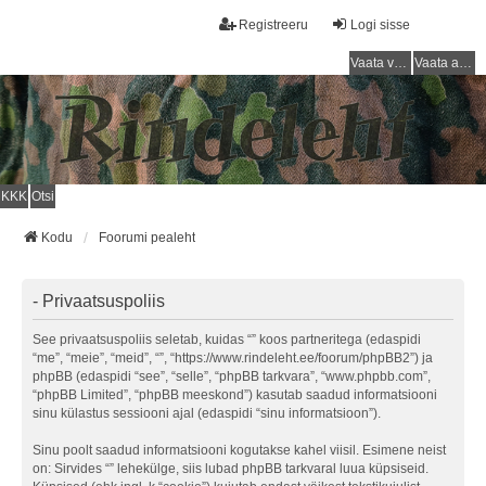
Registreeru
Logi sisse
Vaata vastamata teemasi
Vaata aktiivseid teemasid
KKK
Otsi
Kodu
Foorumi pealeht
- Privaatsuspoliis
See privaatsuspoliis seletab, kuidas “” koos partneritega (edaspidi
“me”, “meie”, “meid”, “”, “https://www.rindeleht.ee/foorum/phpBB2”) ja
phpBB (edaspidi “see”, “selle”, “phpBB tarkvara”, “www.phpbb.com”,
“phpBB Limited”, “phpBB meeskond”) kasutab saadud informatsiooni
sinu külastus sessiooni ajal (edaspidi “sinu informatsioon”).
Sinu poolt saadud informatsiooni kogutakse kahel viisil. Esimene neist
on: Sirvides “” lehekülge, siis lubad phpBB tarkvaral luua küpsiseid.