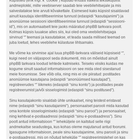
Küpsised (ehk ingl. k “cookie”) kujutab endast väikest tekstikujulist
andmeplokki, mille veebiserver saadab teie veebilehitsejale ja mis
salvestatakse teie arvuti kõvakettale. Esimesed kaks küpsist sisaldavad
ainult kasutaja identifitseerimise tunnust (edaspidi “kasutajanimi”) ja
anonüümse sessiooni identifitseerimise tunnust (edaspidi “sessiooni-
id”), mis on automaatselt teie jaoks määratud phpBB tarkvara poolt.
Kolmas küpsis luuakse alles siis, kui oled oma veebilehitsejaga
sirvinud “” teemasi ja kasutatakse, et teada saada millised teemad on
juba loetud, tehes veebilehe külastuse lihtsamaks.
Me võime ka sirvimise ajal luua phpBB-tarkvara väliseid küpsiseid “”,
kuigi need on väljaspool seda dokumenti, mis on mõeldud ainult
phpBB tarkvara loodud lehtede katmiseks. Teiseks viisiks kuidas me
kogume sinult saadud informatsiooni on see mida oled sisestanud
meie foorumisse. See võib olla, ning mis ei ole piiratud: postitades
anonüümse kasutajana (edaspidi “anonüümsed kasutajad”),
registreerudes “” liikmeks (edaspidi “sinu konto”) ja postitades peale
registreerumist ja/või sisselogimist (edaspidi “sinu postitused”).
Sinu kasutajakonto sisaldab ühte unikaalset, ning teistest eristavat
nime (edaspidi “sinu kasutajanimi”), personaalset parooli mida kasutad
oma kontole sisselogimiseks (edaspidi “sinu parool”) ja personaalset,
ning kehtivat e-postiaadressi (edaspidi “sinu e-postiaadress”). Sinu
poolt antud informatsioon “” leheküljele on kaitstud selle riigi
andmekaitse seadustega, kus kohas oleme majutanud antud foorumi.
Igasugune informatsioon, peale sinu kasutajanime, sinu parooli ja sinu
e-postiaadressi, mis on nõutud lehekülje “” registreerimislehel on kas