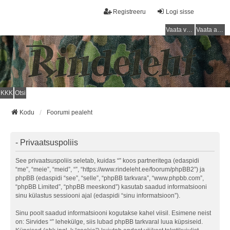
Registreeru
Logi sisse
Vaata vastamata teemasi
Vaata aktiivseid teemasid
KKK
Otsi
Kodu
Foorumi pealeht
- Privaatsuspoliis
See privaatsuspoliis seletab, kuidas “” koos partneritega (edaspidi
“me”, “meie”, “meid”, “”, “https://www.rindeleht.ee/foorum/phpBB2”) ja
phpBB (edaspidi “see”, “selle”, “phpBB tarkvara”, “www.phpbb.com”,
“phpBB Limited”, “phpBB meeskond”) kasutab saadud informatsiooni
sinu külastus sessiooni ajal (edaspidi “sinu informatsioon”).
Sinu poolt saadud informatsiooni kogutakse kahel viisil. Esimene neist
on: Sirvides “” lehekülge, siis lubad phpBB tarkvaral luua küpsiseid.