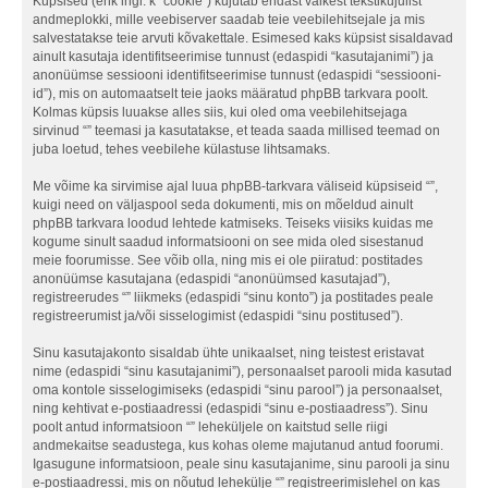
Küpsised (ehk ingl. k “cookie”) kujutab endast väikest tekstikujulist
andmeplokki, mille veebiserver saadab teie veebilehitsejale ja mis
salvestatakse teie arvuti kõvakettale. Esimesed kaks küpsist sisaldavad
ainult kasutaja identifitseerimise tunnust (edaspidi “kasutajanimi”) ja
anonüümse sessiooni identifitseerimise tunnust (edaspidi “sessiooni-
id”), mis on automaatselt teie jaoks määratud phpBB tarkvara poolt.
Kolmas küpsis luuakse alles siis, kui oled oma veebilehitsejaga
sirvinud “” teemasi ja kasutatakse, et teada saada millised teemad on
juba loetud, tehes veebilehe külastuse lihtsamaks.
Me võime ka sirvimise ajal luua phpBB-tarkvara väliseid küpsiseid “”,
kuigi need on väljaspool seda dokumenti, mis on mõeldud ainult
phpBB tarkvara loodud lehtede katmiseks. Teiseks viisiks kuidas me
kogume sinult saadud informatsiooni on see mida oled sisestanud
meie foorumisse. See võib olla, ning mis ei ole piiratud: postitades
anonüümse kasutajana (edaspidi “anonüümsed kasutajad”),
registreerudes “” liikmeks (edaspidi “sinu konto”) ja postitades peale
registreerumist ja/või sisselogimist (edaspidi “sinu postitused”).
Sinu kasutajakonto sisaldab ühte unikaalset, ning teistest eristavat
nime (edaspidi “sinu kasutajanimi”), personaalset parooli mida kasutad
oma kontole sisselogimiseks (edaspidi “sinu parool”) ja personaalset,
ning kehtivat e-postiaadressi (edaspidi “sinu e-postiaadress”). Sinu
poolt antud informatsioon “” leheküljele on kaitstud selle riigi
andmekaitse seadustega, kus kohas oleme majutanud antud foorumi.
Igasugune informatsioon, peale sinu kasutajanime, sinu parooli ja sinu
e-postiaadressi, mis on nõutud lehekülje “” registreerimislehel on kas