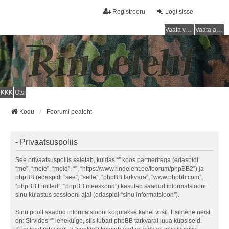
Registreeru
Logi sisse
Vaata vastamata teemasi
Vaata aktiivseid teemasid
KKK
Otsi
Kodu
Foorumi pealeht
- Privaatsuspoliis
See privaatsuspoliis seletab, kuidas “” koos partneritega (edaspidi
“me”, “meie”, “meid”, “”, “https://www.rindeleht.ee/foorum/phpBB2”) ja
phpBB (edaspidi “see”, “selle”, “phpBB tarkvara”, “www.phpbb.com”,
“phpBB Limited”, “phpBB meeskond”) kasutab saadud informatsiooni
sinu külastus sessiooni ajal (edaspidi “sinu informatsioon”).
Sinu poolt saadud informatsiooni kogutakse kahel viisil. Esimene neist
on: Sirvides “” lehekülge, siis lubad phpBB tarkvaral luua küpsiseid.