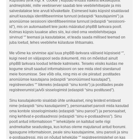
Küpsised (ehk ingl. k “cookie”) kujutab endast väikest tekstikujulist
andmeplokki, mille veebiserver saadab teie veebilehitsejale ja mis
salvestatakse teie arvuti kõvakettale. Esimesed kaks küpsist sisaldavad
ainult kasutaja identifitseerimise tunnust (edaspidi “kasutajanimi”) ja
anonüümse sessiooni identifitseerimise tunnust (edaspidi “sessiooni-
id”), mis on automaatselt teie jaoks määratud phpBB tarkvara poolt.
Kolmas küpsis luuakse alles siis, kui oled oma veebilehitsejaga
sirvinud “” teemasi ja kasutatakse, et teada saada millised teemad on
juba loetud, tehes veebilehe külastuse lihtsamaks.
Me võime ka sirvimise ajal luua phpBB-tarkvara väliseid küpsiseid “”,
kuigi need on väljaspool seda dokumenti, mis on mõeldud ainult
phpBB tarkvara loodud lehtede katmiseks. Teiseks viisiks kuidas me
kogume sinult saadud informatsiooni on see mida oled sisestanud
meie foorumisse. See võib olla, ning mis ei ole piiratud: postitades
anonüümse kasutajana (edaspidi “anonüümsed kasutajad”),
registreerudes “” liikmeks (edaspidi “sinu konto”) ja postitades peale
registreerumist ja/või sisselogimist (edaspidi “sinu postitused”).
Sinu kasutajakonto sisaldab ühte unikaalset, ning teistest eristavat
nime (edaspidi “sinu kasutajanimi”), personaalset parooli mida kasutad
oma kontole sisselogimiseks (edaspidi “sinu parool”) ja personaalset,
ning kehtivat e-postiaadressi (edaspidi “sinu e-postiaadress”). Sinu
poolt antud informatsioon “” leheküljele on kaitstud selle riigi
andmekaitse seadustega, kus kohas oleme majutanud antud foorumi.
Igasugune informatsioon, peale sinu kasutajanime, sinu parooli ja sinu
e-postiaadressi, mis on nõutud lehekülje “” registreerimislehel on kas