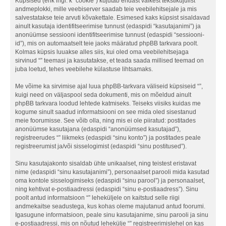
Küpsised (ehk ingl. k “cookie”) kujutab endast väikest tekstikujulist
andmeplokki, mille veebiserver saadab teie veebilehitsejale ja mis
salvestatakse teie arvuti kõvakettale. Esimesed kaks küpsist sisaldavad
ainult kasutaja identifitseerimise tunnust (edaspidi “kasutajanimi”) ja
anonüümse sessiooni identifitseerimise tunnust (edaspidi “sessiooni-
id”), mis on automaatselt teie jaoks määratud phpBB tarkvara poolt.
Kolmas küpsis luuakse alles siis, kui oled oma veebilehitsejaga
sirvinud “” teemasi ja kasutatakse, et teada saada millised teemad on
juba loetud, tehes veebilehe külastuse lihtsamaks.
Me võime ka sirvimise ajal luua phpBB-tarkvara väliseid küpsiseid “”,
kuigi need on väljaspool seda dokumenti, mis on mõeldud ainult
phpBB tarkvara loodud lehtede katmiseks. Teiseks viisiks kuidas me
kogume sinult saadud informatsiooni on see mida oled sisestanud
meie foorumisse. See võib olla, ning mis ei ole piiratud: postitades
anonüümse kasutajana (edaspidi “anonüümsed kasutajad”),
registreerudes “” liikmeks (edaspidi “sinu konto”) ja postitades peale
registreerumist ja/või sisselogimist (edaspidi “sinu postitused”).
Sinu kasutajakonto sisaldab ühte unikaalset, ning teistest eristavat
nime (edaspidi “sinu kasutajanimi”), personaalset parooli mida kasutad
oma kontole sisselogimiseks (edaspidi “sinu parool”) ja personaalset,
ning kehtivat e-postiaadressi (edaspidi “sinu e-postiaadress”). Sinu
poolt antud informatsioon “” leheküljele on kaitstud selle riigi
andmekaitse seadustega, kus kohas oleme majutanud antud foorumi.
Igasugune informatsioon, peale sinu kasutajanime, sinu parooli ja sinu
e-postiaadressi, mis on nõutud lehekülje “” registreerimislehel on kas