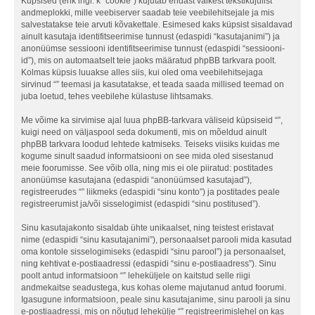
Küpsised (ehk ingl. k “cookie”) kujutab endast väikest tekstikujulist
andmeplokki, mille veebiserver saadab teie veebilehitsejale ja mis
salvestatakse teie arvuti kõvakettale. Esimesed kaks küpsist sisaldavad
ainult kasutaja identifitseerimise tunnust (edaspidi “kasutajanimi”) ja
anonüümse sessiooni identifitseerimise tunnust (edaspidi “sessiooni-
id”), mis on automaatselt teie jaoks määratud phpBB tarkvara poolt.
Kolmas küpsis luuakse alles siis, kui oled oma veebilehitsejaga
sirvinud “” teemasi ja kasutatakse, et teada saada millised teemad on
juba loetud, tehes veebilehe külastuse lihtsamaks.
Me võime ka sirvimise ajal luua phpBB-tarkvara väliseid küpsiseid “”,
kuigi need on väljaspool seda dokumenti, mis on mõeldud ainult
phpBB tarkvara loodud lehtede katmiseks. Teiseks viisiks kuidas me
kogume sinult saadud informatsiooni on see mida oled sisestanud
meie foorumisse. See võib olla, ning mis ei ole piiratud: postitades
anonüümse kasutajana (edaspidi “anonüümsed kasutajad”),
registreerudes “” liikmeks (edaspidi “sinu konto”) ja postitades peale
registreerumist ja/või sisselogimist (edaspidi “sinu postitused”).
Sinu kasutajakonto sisaldab ühte unikaalset, ning teistest eristavat
nime (edaspidi “sinu kasutajanimi”), personaalset parooli mida kasutad
oma kontole sisselogimiseks (edaspidi “sinu parool”) ja personaalset,
ning kehtivat e-postiaadressi (edaspidi “sinu e-postiaadress”). Sinu
poolt antud informatsioon “” leheküljele on kaitstud selle riigi
andmekaitse seadustega, kus kohas oleme majutanud antud foorumi.
Igasugune informatsioon, peale sinu kasutajanime, sinu parooli ja sinu
e-postiaadressi, mis on nõutud lehekülje “” registreerimislehel on kas