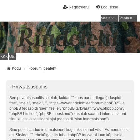
Registreeru
Logi sisse
Vaata vastamata teemasi
Vaata aktiivseid teemasid
KKK
Otsi
Kodu
Foorumi pealeht
- Privaatsuspoliis
See privaatsuspoliis seletab, kuidas “” koos partneritega (edaspidi
“me”, “meie”, “meid”, “”, “https://www.rindeleht.ee/foorum/phpBB2”) ja
phpBB (edaspidi “see”, “selle”, “phpBB tarkvara”, “www.phpbb.com”,
“phpBB Limited”, “phpBB meeskond”) kasutab saadud informatsiooni
sinu külastus sessiooni ajal (edaspidi “sinu informatsioon”).
Sinu poolt saadud informatsiooni kogutakse kahel viisil. Esimene neist
on: Sirvides “” lehekülge, siis lubad phpBB tarkvaral luua küpsiseid.