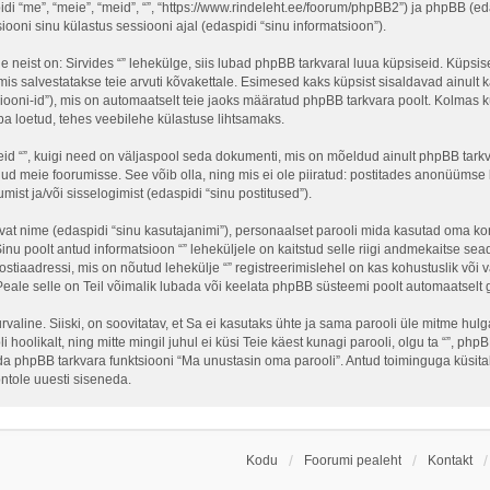
idi “me”, “meie”, “meid”, “”, “https://www.rindeleht.ee/foorum/phpBB2”) ja phpBB (e
ni sinu külastus sessiooni ajal (edaspidi “sinu informatsioon”).
neist on: Sirvides “” lehekülge, siis lubad phpBB tarkvaral luua küpsiseid. Küpsised
is salvestatakse teie arvuti kõvakettale. Esimesed kaks küpsist sisaldavad ainult ka
ooni-id”), mis on automaatselt teie jaoks määratud phpBB tarkvara poolt. Kolmas kü
ba loetud, tehes veebilehe külastuse lihtsamaks.
eid “”, kuigi need on väljaspool seda dokumenti, mis on mõeldud ainult phpBB tark
ud meie foorumisse. See võib olla, ning mis ei ole piiratud: postitades anonüüms
umist ja/või sisselogimist (edaspidi “sinu postitused”).
tavat nime (edaspidi “sinu kasutajanimi”), personaalset parooli mida kasutad oma kon
 Sinu poolt antud informatsioon “” leheküljele on kaitstud selle riigi andmekaitse
stiaadressi, mis on nõutud lehekülje “” registreerimislehel on kas kohustuslik või va
 Peale selle on Teil võimalik lubada või keelata phpBB süsteemi poolt automaatselt gen
turvaline. Siiski, on soovitatav, et Sa ei kasutaks ühte ja sama parooli üle mitme hu
 hoolikalt, ning mitte mingil juhul ei küsi Teie käest kunagi parooli, olgu ta “”, 
a phpBB tarkvara funktsiooni “Ma unustasin oma parooli”. Antud toiminguga küsitak
ntole uuesti siseneda.
Kodu
Foorumi pealeht
Kontakt