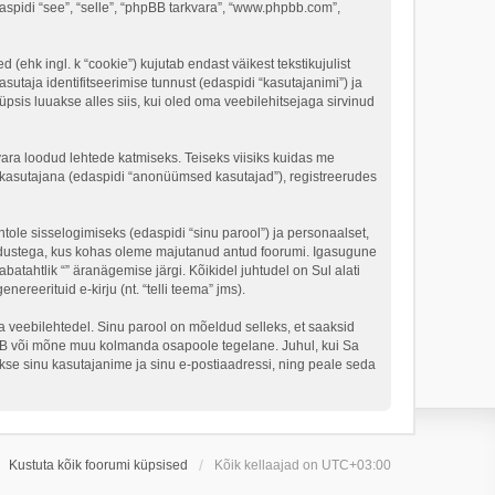
daspidi “see”, “selle”, “phpBB tarkvara”, “www.phpbb.com”,
 (ehk ingl. k “cookie”) kujutab endast väikest tekstikujulist
sutaja identifitseerimise tunnust (edaspidi “kasutajanimi”) ja
psis luuakse alles siis, kui oled oma veebilehitsejaga sirvinud
vara loodud lehtede katmiseks. Teiseks viisiks kuidas me
e kasutajana (edaspidi “anonüümsed kasutajad”), registreerudes
tole sisselogimiseks (edaspidi “sinu parool”) ja personaalset,
 seadustega, kus kohas oleme majutanud antud foorumi. Igasugune
batahtlik “” äranägemise järgi. Kõikidel juhtudel on Sul alati
ereerituid e-kirju (nt. “telli teema” jms).
lga veebilehtedel. Sinu parool on mõeldud selleks, et saaksid
phpBB või mõne muu kolmanda osapoole tegelane. Juhul, kui Sa
se sinu kasutajanime ja sinu e-postiaadressi, ning peale seda
Kustuta kõik foorumi küpsised
Kõik kellaajad on
UTC+03:00