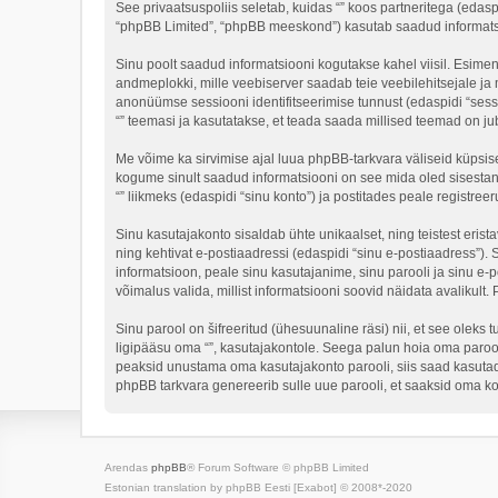
See privaatsuspoliis seletab, kuidas “” koos partneritega (edasp
“phpBB Limited”, “phpBB meeskond”) kasutab saadud informatsioo
Sinu poolt saadud informatsiooni kogutakse kahel viisil. Esimene 
andmeplokki, mille veebiserver saadab teie veebilehitsejale ja m
anonüümse sessiooni identifitseerimise tunnust (edaspidi “sessi
“” teemasi ja kasutatakse, et teada saada millised teemad on ju
Me võime ka sirvimise ajal luua phpBB-tarkvara väliseid küpsis
kogume sinult saadud informatsiooni on see mida oled sisestan
“” liikmeks (edaspidi “sinu konto”) ja postitades peale registreer
Sinu kasutajakonto sisaldab ühte unikaalset, ning teistest eris
ning kehtivat e-postiaadressi (edaspidi “sinu e-postiaadress”).
informatsioon, peale sinu kasutajanime, sinu parooli ja sinu e-po
võimalus valida, millist informatsiooni soovid näidata avalikult.
Sinu parool on šifreeritud (ühesuunaline räsi) nii, et see oleks 
ligipääsu oma “”, kasutajakontole. Seega palun hoia oma parooli
peaksid unustama oma kasutajakonto parooli, siis saad kasutad
phpBB tarkvara genereerib sulle uue parooli, et saaksid oma ko
Arendas
phpBB
® Forum Software © phpBB Limited
Estonian translation by phpBB Eesti [Exabot] © 2008*-2020