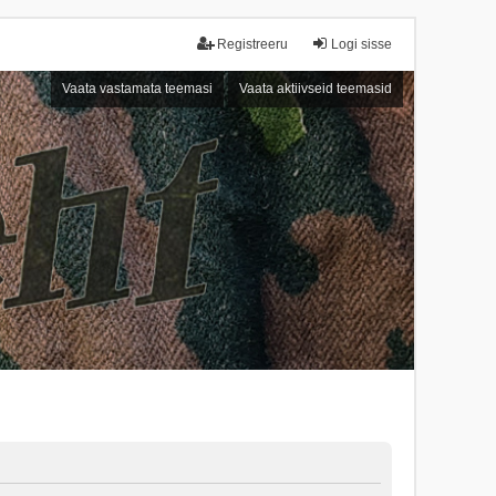
Registreeru
Logi sisse
Vaata vastamata teemasi
Vaata aktiivseid teemasid