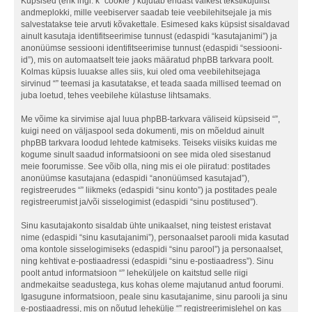
Küpsised (ehk ingl. k “cookie”) kujutab endast väikest tekstikujulist
andmeplokki, mille veebiserver saadab teie veebilehitsejale ja mis
salvestatakse teie arvuti kõvakettale. Esimesed kaks küpsist sisaldavad
ainult kasutaja identifitseerimise tunnust (edaspidi “kasutajanimi”) ja
anonüümse sessiooni identifitseerimise tunnust (edaspidi “sessiooni-
id”), mis on automaatselt teie jaoks määratud phpBB tarkvara poolt.
Kolmas küpsis luuakse alles siis, kui oled oma veebilehitsejaga
sirvinud “” teemasi ja kasutatakse, et teada saada millised teemad on
juba loetud, tehes veebilehe külastuse lihtsamaks.
Me võime ka sirvimise ajal luua phpBB-tarkvara väliseid küpsiseid “”,
kuigi need on väljaspool seda dokumenti, mis on mõeldud ainult
phpBB tarkvara loodud lehtede katmiseks. Teiseks viisiks kuidas me
kogume sinult saadud informatsiooni on see mida oled sisestanud
meie foorumisse. See võib olla, ning mis ei ole piiratud: postitades
anonüümse kasutajana (edaspidi “anonüümsed kasutajad”),
registreerudes “” liikmeks (edaspidi “sinu konto”) ja postitades peale
registreerumist ja/või sisselogimist (edaspidi “sinu postitused”).
Sinu kasutajakonto sisaldab ühte unikaalset, ning teistest eristavat
nime (edaspidi “sinu kasutajanimi”), personaalset parooli mida kasutad
oma kontole sisselogimiseks (edaspidi “sinu parool”) ja personaalset,
ning kehtivat e-postiaadressi (edaspidi “sinu e-postiaadress”). Sinu
poolt antud informatsioon “” leheküljele on kaitstud selle riigi
andmekaitse seadustega, kus kohas oleme majutanud antud foorumi.
Igasugune informatsioon, peale sinu kasutajanime, sinu parooli ja sinu
e-postiaadressi, mis on nõutud lehekülje “” registreerimislehel on kas