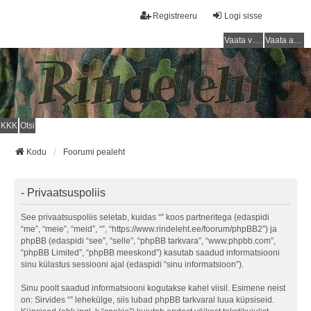
Registreeru
Logi sisse
Vaata vastamata teemasi
Vaata aktiivseid teemasid
KKK
Otsi
Kodu
Foorumi pealeht
- Privaatsuspoliis
See privaatsuspoliis seletab, kuidas “” koos partneritega (edaspidi
“me”, “meie”, “meid”, “”, “https://www.rindeleht.ee/foorum/phpBB2”) ja
phpBB (edaspidi “see”, “selle”, “phpBB tarkvara”, “www.phpbb.com”,
“phpBB Limited”, “phpBB meeskond”) kasutab saadud informatsiooni
sinu külastus sessiooni ajal (edaspidi “sinu informatsioon”).
Sinu poolt saadud informatsiooni kogutakse kahel viisil. Esimene neist
on: Sirvides “” lehekülge, siis lubad phpBB tarkvaral luua küpsiseid.