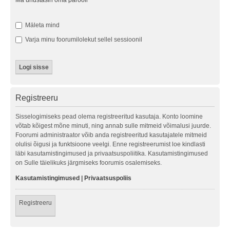
Ma unustasin oma parooli
Mäleta mind
Varja minu foorumilolekut sellel sessioonil
Registreeru
Sisselogimiseks pead olema registreeritud kasutaja. Konto loomine
võtab kõigest mõne minuti, ning annab sulle mitmeid võimalusi juurde.
Foorumi administraator võib anda registreeritud kasutajatele mitmeid
olulisi õigusi ja funktsioone veelgi. Enne registreerumist loe kindlasti
läbi kasutamistingimused ja privaatsuspoliitika. Kasutamistingimused
on Sulle täielikuks järgmiseks foorumis osalemiseks.
Kasutamistingimused
|
Privaatsuspoliis
Registreeru