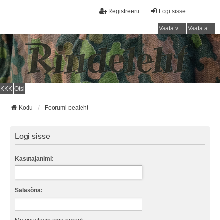
Registreeru
Logi sisse
Vaata vastamata teemasi
Vaata aktiivseid teemasid
KKK
Otsi
Kodu
Foorumi pealeht
Logi sisse
Kasutajanimi:
Salasõna: