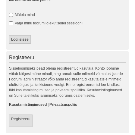
Ma unustasin oma parooli
Mäleta mind
Varja minu foorumilolekut sellel sessioonil
Registreeru
Sisselogimiseks pead olema registreeritud kasutaja. Konto loomine
võtab kõigest mõne minuti, ning annab sulle mitmeid võimalusi juurde.
Foorumi administraator võib anda registreeritud kasutajatele mitmeid
olulisi õigusi ja funktsioone veelgi. Enne registreerumist loe kindlasti
läbi kasutamistingimused ja privaatsuspoliitika. Kasutamistingimused
on Sulle täielikuks järgmiseks foorumis osalemiseks.
Kasutamistingimused
|
Privaatsuspoliis
Registreeru