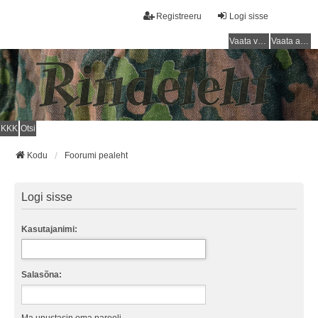
Registreeru
Logi sisse
Vaata vastamata teemasi
Vaata aktiivseid teemasid
KKK
Otsi
Kodu
Foorumi pealeht
Logi sisse
Kasutajanimi:
Salasõna: