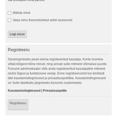
Ma unustasin oma parooli
Mäleta mind
Varja minu foorumilolekut sellel sessioonil
Registreeru
Sisselogimiseks pead olema registreeritud kasutaja. Konto loomine
võtab kõigest mõne minuti, ning annab sulle mitmeid võimalusi juurde.
Foorumi administraator võib anda registreeritud kasutajatele mitmeid
olulisi õigusi ja funktsioone veelgi. Enne registreerumist loe kindlasti
läbi kasutamistingimused ja privaatsuspoliitika. Kasutamistingimused
on Sulle täielikuks järgmiseks foorumis osalemiseks.
Kasutamistingimused
|
Privaatsuspoliis
Registreeru