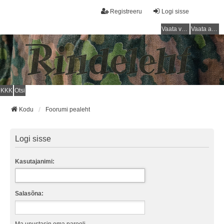
Registreeru
Logi sisse
Vaata vastamata teemasi
Vaata aktiivseid teemasid
KKK
Otsi
Kodu
Foorumi pealeht
Logi sisse
Kasutajanimi:
Salasõna: