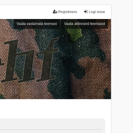
Registreeru
Logi sisse
Vaata vastamata teemasi
Vaata aktiivseid teemasid