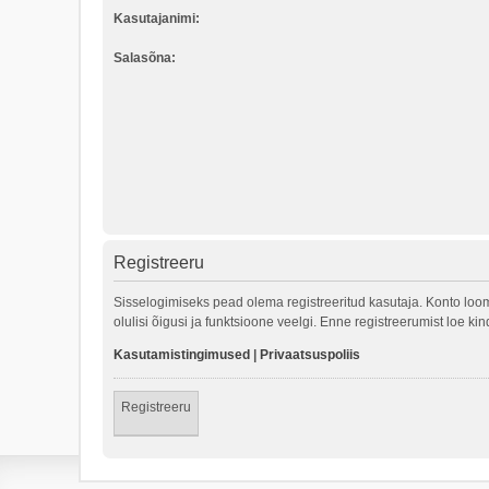
Kasutajanimi:
Salasõna:
Registreeru
Sisselogimiseks pead olema registreeritud kasutaja. Konto loom
olulisi õigusi ja funktsioone veelgi. Enne registreerumist loe k
Kasutamistingimused
|
Privaatsuspoliis
Registreeru