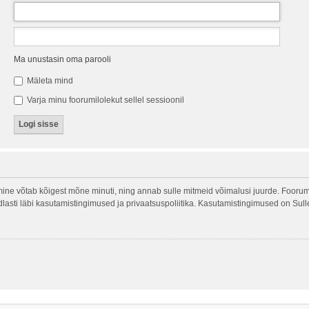
Ma unustasin oma parooli
Mäleta mind
Varja minu foorumilolekut sellel sessioonil
ine võtab kõigest mõne minuti, ning annab sulle mitmeid võimalusi juurde. Foorumi
indlasti läbi kasutamistingimused ja privaatsuspoliitika. Kasutamistingimused on Sul