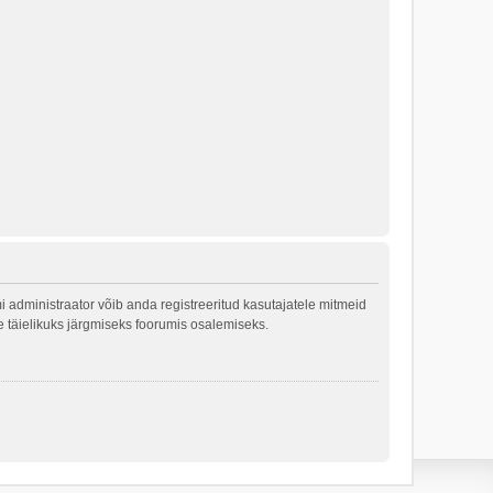
 administraator võib anda registreeritud kasutajatele mitmeid
le täielikuks järgmiseks foorumis osalemiseks.